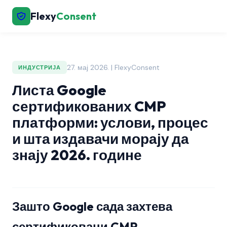
Flexy
Consent
27. мај 2026. | FlexyConsent
ИНДУСТРИЈА
Листа Google
сертификованих CMP
платформи: услови, процес
и шта издавачи морају да
знају 2026. године
Зашто Google сада захтева
сертификовани CMP