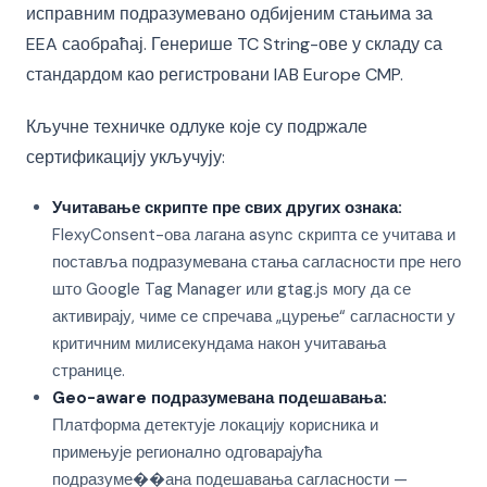
исправним подразумевано одбијеним стањима за
EEA саобраћај. Генерише TC String-ове у складу са
стандардом као регистровани IAB Europe CMP.
Кључне техничке одлуке које су подржале
сертификацију укључују:
Учитавање скрипте пре свих других ознака:
FlexyConsent-ова лагана async скрипта се учитава и
поставља подразумевана стања сагласности пре него
што Google Tag Manager или gtag.js могу да се
активирају, чиме се спречава „цурење“ сагласности у
критичним милисекундама након учитавања
странице.
Geo-aware подразумевана подешавања:
Платформа детектује локацију корисника и
примењује регионално одговарајућа
подразуме��ана подешавања сагласности —