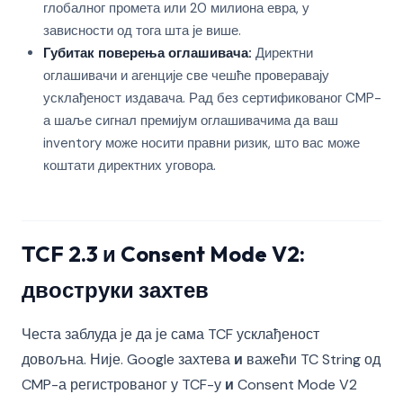
глобалног промета или 20 милиона евра, у
зависности од тога шта је више.
Губитак поверења оглашивача:
Директни
оглашивачи и агенције све чешће проверавају
усклађеност издавача. Рад без сертификованог CMP-
а шаље сигнал премијум оглашивачима да ваш
inventory може носити правни ризик, што вас може
коштати директних уговора.
TCF 2.3 и Consent Mode V2:
двоструки захтев
Честа заблуда је да је сама TCF усклађеност
довољна. Није. Google захтева
и
важећи TC String од
CMP-а регистрованог у TCF-у
и
Consent Mode V2