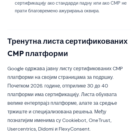
сертификацију ако стандарди падну или ако CMP не
прати благовремено ажурирања оквира.
Тренутна листа сертификованих
CMP платформи
Google одржава јавну листу сертификованих CMP
платформи на својим страницама за подршку.
Почетком 2026. године, отприлике 30 до 40
платформи има сертификацију. Листа обухвата
велике ентерпрајз платформе, алате за средње
тржиште и специјализована решења. Међу
познатијим именима су Cookiebot, OneTrust,
Usercentrics, Didomi и FlexyConsent.