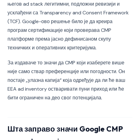
његов ad stack легитимни, подложни ревизији и
усклађени са Transparency and Consent Framework
(TCF). Google-ово решење било је да креира
програм сертификације који проверава CMP
платформе према јасно дефинисаном скупу
техничких и оперативних критеријума.
За издаваче то значи да CMP који изаберете више
није само ствар преференције или погодности. Он
постаје „улазна капија“ која одређује да ли ће ваш
EEA ad inventory остваривати пуни приход или ће
бити ограничен на део свог потенцијала.
Шта заправо значи Google CMP