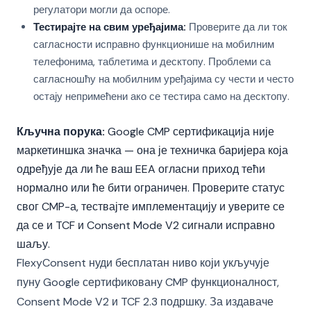
регулатори могли да оспоре.
Тестирајте на свим уређајима:
Проверите да ли ток
сагласности исправно функционише на мобилним
телефонима, таблетима и десктопу. Проблеми са
сагласношћу на мобилним уређајима су чести и често
остају непримећени ако се тестира само на десктопу.
Кључна порука:
Google CMP сертификација није
маркетиншка значка — она је техничка баријера која
одређује да ли ће ваш EEA огласни приход тећи
нормално или ће бити ограничен. Проверите статус
свог CMP-а, тествајте имплементацију и уверите се
да се и TCF и Consent Mode V2 сигнали исправно
шаљу.
FlexyConsent нуди бесплатан ниво који укључује
пуну Google сертификовану CMP функционалност,
Consent Mode V2 и TCF 2.3 подршку. За издаваче