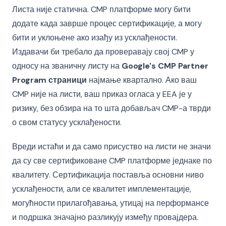
Листа није статична. CMP платформе могу бити
додате када заврше процес сертификације, а могу
бити и уклоњене ако изађу из усклађености.
Издавачи би требало да проверавају свој CMP у
односу на званичну листу на
Google's CMP Partner
Program страници
најмање квартално. Ако ваш
CMP није на листи, ваш приказ огласа у EEA је у
ризику, без обзира на то шта добављач CMP-а тврди
о свом статусу усклађености.
Вреди истаћи и да само присуство на листи не значи
да су све сертификоване CMP платформе једнаке по
квалитету. Сертификација поставља основни ниво
усклађености, али се квалитет имплементације,
могућности прилагођавања, утицај на перформансе
и подршка значајно разликују између провајдера.