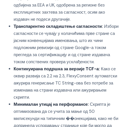
одбијена за EEA и UK, одобрена за регионе без
експлицитних захтева за сагласност, осим ако
издавач не подеси другачије.
Транспарентно складиштење сагласности:
Избори
сагласности се чувају у колачићима прве стране са
јасним конвенцијама именовања, што их чини
подложним ревизији од стране Google-а током
прегледа за сертификацију и од стране издавача
током сопствених провера усклађености.
Континуирана подршка за верзије TCF-а:
Како се
оквир развија са 2.2 на 2.3, FlexyConsent аутоматски
ажурира генерисање TC String-ова без потребе за
изменама на страни издавача или ажурирањем
скрипти.
Минималан утицај на перформансе:
Скрипта је
оптимизована да се учита за мање од 50
милисекунди на типичним ��онекцијама, како не би
допринела успоравању странице које би могло да