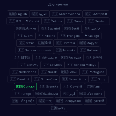
Други језици
🇬🇧 English
🇸🇦 العربية
🇦🇿 Azərbaycanca
🇧🇬 Български
🇧🇩 বাংলা
🏴 Català
🇨🇿 Čeština
🇩🇰 Dansk
🇩🇪 Deutsch
🇬🇷 Ελληνικά
🇪🇸 Español
🇪🇪 Eesti
🇮🇷 فارسی
🇫🇮 Suomi
🇵🇭 Filipino
🇫🇷 Français
🏴 Galego
🇮🇱 עברית
🇮🇳 हिन्दी
🇭🇷 Hrvatski
🇭🇺 Magyar
🇮🇩 Bahasa Indonesia
🇮🇸 Íslenska
🇮🇹 Italiano
🇯🇵 日本語
🇬🇪 ქართული
🇰🇿 Қазақша
🇰🇷 한국어
🇱🇹 Lietuvių
🇱🇻 Latviešu
🇲🇾 Bahasa Melayu
🇳🇱 Nederlands
🇳🇴 Norsk
🇵🇱 Polski
🇵🇹 Português
🇷🇴 Română
🇸🇰 Slovenčina
🇸🇮 Slovenščina
🇦🇱 Shqip
🇷🇸 Српски
🇸🇪 Svenska
🇰🇪 Kiswahili
🇹🇭 ไทย
🇹🇷 Türkçe
🇺🇦 Українська
🇵🇰 اردو
🇺🇿 Oʻzbekcha
🇻🇳 Tiếng Việt
🇨🇳 中文
🇧🇾 Беларуская
🇷🇺 Русский
🇮🇳 தமிழ்