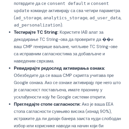
потврдите да се
и
consent default
consent
команде активирају са сва четири параметра
update
(
,
,
,
ad_storage
analytics_storage
ad_user_data
).
ad_personalization
Тестирајте TC String:
Користите IAB алат за
декодирање TC String-ова да проверите да ��и
ваш CMP генерише ваљане, читљиве TC String-ове
са исправним сагласностима за добављаче и
наведеним сврхама.
Ревидирајте редослед активирања ознака:
Обезбедите да се ваша CMP скрипта учитава пре
Google ознака. Ако се ознаке активирају пре него што
је сагласност постављена, имате празнину у
усклађености коју ће Google системи открити.
Прегледајте стопе сагласности:
Ако је ваша EEA
стопа сагласности сумњиво висока (изнад 90%),
истражите да ли дизајн банера заиста нуди слободан
избор или кориснике наводи на начин који би