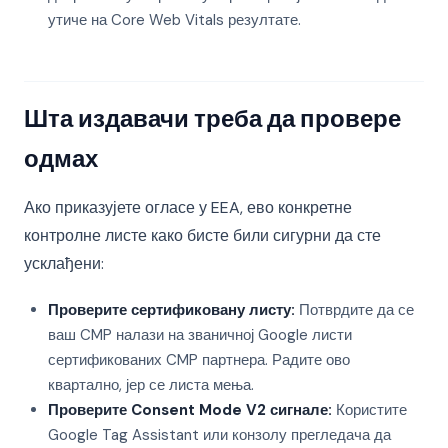
утиче на Core Web Vitals резултате.
Шта издавачи треба да провере
одмах
Ако приказујете огласе у EEA, ево конкретне
контролне листе како бисте били сигурни да сте
усклађени:
Проверите сертификовану листу:
Потврдите да се
ваш CMP налази на званичној Google листи
сертификованих CMP партнера. Радите ово
квартално, јер се листа мења.
Проверите Consent Mode V2 сигнале:
Користите
Google Tag Assistant или конзолу прегледача да