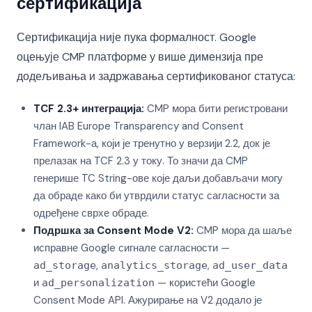
сертификација
Сертификација није пука формалност. Google
оцењује CMP платформе у више димензија пре
додељивања и задржавања сертификованог статуса:
TCF 2.3+ интеграција:
CMP мора бити регистровани
члан IAB Europe Transparency and Consent
Framework-а, који је тренутно у верзији 2.2, док је
прелазак на TCF 2.3 у току. То значи да CMP
генерише TC String-ове које даљи добављачи могу
да обраде како би утврдили статус сагласности за
одређене сврхе обраде.
Подршка за Consent Mode V2:
CMP мора да шаље
исправне Google сигнале сагласности —
,
,
ad_storage
analytics_storage
ad_user_data
и
— користећи Google
ad_personalization
Consent Mode API. Ажурирање на V2 додало је