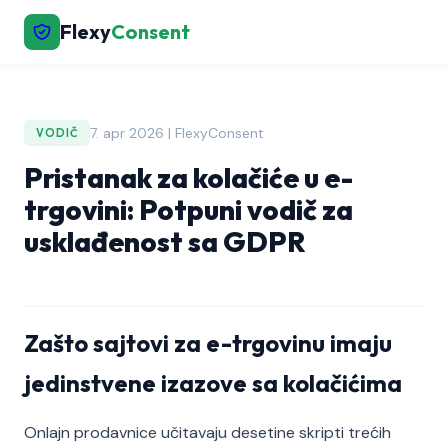
Flexy
Consent
7. apr 2026 | FlexyConsent
VODIČ
Pristanak za kolačiće u e-
trgovini: Potpuni vodič za
usklađenost sa GDPR
Zašto sajtovi za e-trgovinu imaju
jedinstvene izazove sa kolačićima
Onlajn prodavnice učitavaju desetine skripti trećih