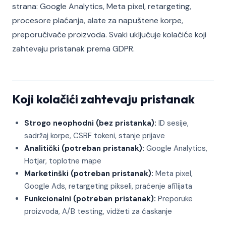
strana: Google Analytics, Meta pixel, retargeting,
procesore plaćanja, alate za napuštene korpe,
preporučivače proizvoda. Svaki uključuje kolačiće koji
zahtevaju pristanak prema GDPR.
Koji kolačići zahtevaju pristanak
Strogo neophodni (bez pristanka):
ID sesije,
sadržaj korpe, CSRF tokeni, stanje prijave
Analitički (potreban pristanak):
Google Analytics,
Hotjar, toplotne mape
Marketinški (potreban pristanak):
Meta pixel,
Google Ads, retargeting pikseli, praćenje afilijata
Funkcionalni (potreban pristanak):
Preporuke
proizvoda, A/B testing, vidžeti za ćaskanje