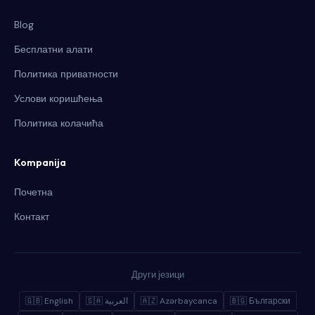
Blog
Бесплатни алати
Политика приватности
Услови коришћења
Политика колачића
Kompanija
Почетна
Контакт
Други језици
🇬🇧 English
🇸🇦 العربية
🇦🇿 Azərbaycanca
🇧🇬 Български