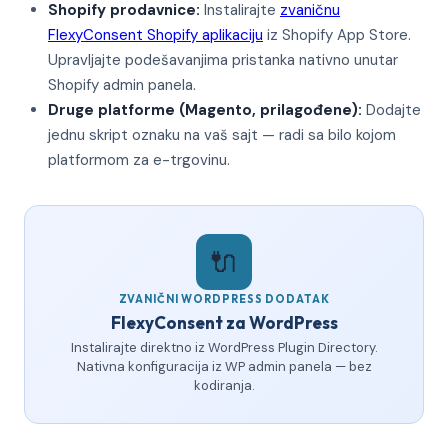
Shopify prodavnice:
Instalirajte
zvaničnu
FlexyConsent Shopify aplikaciju
iz Shopify App Store.
Upravljajte podešavanjima pristanka nativno unutar
Shopify admin panela.
Druge platforme (Magento, prilagođene):
Dodajte
jednu skript oznaku na vaš sajt — radi sa bilo kojom
platformom za e-trgovinu.
🔌
ZVANIČNI WORDPRESS DODATAK
FlexyConsent za WordPress
Instalirajte direktno iz WordPress Plugin Directory.
Nativna konfiguracija iz WP admin panela — bez
kodiranja.