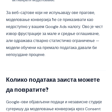
активирати моделовање.
За веб-сајтове који не испуњавају ове прагове,
моделовање конверзија ће се приказивати као
недоступно у вашем Google Ads налогу. Ово је чест
извор фрустрације за мале и средње оглашиваче,
али одражава стварно статистичко ограничење —
модели обучени на премало података давали би
непоуздане процене.
Колико података заиста можете
да повратите?
Google-ови објављени подаци и независне студије
сугеришу да моделовање конверзија кроз Consent