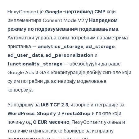
FlexyConsent је
Google-цертифиед CMP
који
имплементира Consent Mode V2 у
Напредном
режиму по подразумеваним подешавањима
.
Аутоматски управља свим потребним параметрима
пристанка —
analytics_storage
,
ad_storage
,
ad_user_data
,
ad_personalization
и
functionality_storage
— обезбеђујући да ваше
Google Ads и GA4 конфигурације добију сигнале који
су им потребни да активирају моделовање
конверзија.
Уз подршку за
IAB TCF 2.3
, изворне интеграције за
WordPress
,
Shopify
и
PrestaShop
и пакете који
почињу од
0 EUR месечно
, FlexyConsent уклања и
техничке и финансијске баријере за исправну