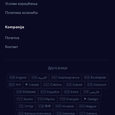
Услови коришћења
Политика колачића
Kompanija
Почетна
Контакт
Други језици
🇬🇧 English
🇸🇦 العربية
🇦🇿 Azərbaycanca
🇧🇬 Български
🇧🇩 বাংলা
🏴 Català
🇨🇿 Čeština
🇩🇰 Dansk
🇩🇪 Deutsch
🇬🇷 Ελληνικά
🇪🇸 Español
🇪🇪 Eesti
🇮🇷 فارسی
🇫🇮 Suomi
🇵🇭 Filipino
🇫🇷 Français
🏴 Galego
🇮🇱 עברית
🇮🇳 हिन्दी
🇭🇷 Hrvatski
🇭🇺 Magyar
🇮🇩 Bahasa Indonesia
🇮🇸 Íslenska
🇮🇹 Italiano