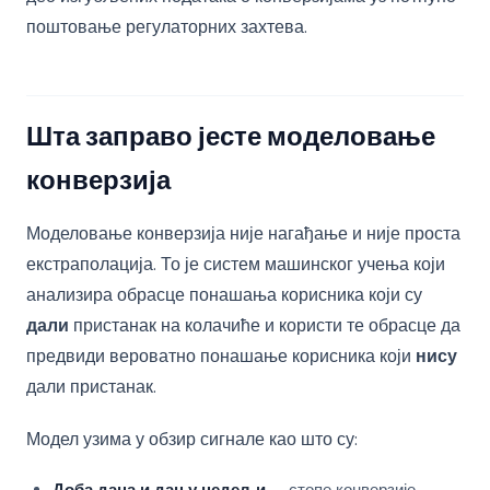
поштовање регулаторних захтева.
Шта заправо јесте моделовање
конверзија
Моделовање конверзија није нагађање и није проста
екстраполација. То је систем машинског учења који
анализира обрасце понашања корисника који су
дали
пристанак на колачиће и користи те обрасце да
предвиди вероватно понашање корисника који
нису
дали пристанак.
Модел узима у обзир сигнале као што су: