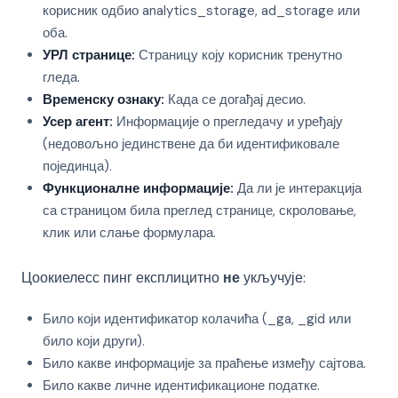
корисник одбио analytics_storage, ad_storage или
оба.
УРЛ странице:
Страницу коју корисник тренутно
гледа.
Временску ознаку:
Када се догађај десио.
Усер агент:
Информације о прегледачу и уређају
(недовољно јединствене да би идентификовале
појединца).
Функционалне информације:
Да ли је интеракција
са страницом била преглед странице, скроловање,
клик или слање формулара.
Цоокиелесс пинг експлицитно
не
укључује:
Било који идентификатор колачића (_ga, _gid или
било који други).
Било какве информације за праћење између сајтова.
Било какве личне идентификационе податке.