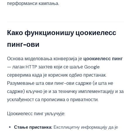
перформанси кампања.
Како функционишу цоокиелесс
пинг-ови
Основа моделовања конверзија је
цоокиелесс пинг
— лаган HTTP захтев који се шаље Google
серверима када је корисник одбио пристанак.
Разумевање шта ови пинг-ови садрже (и шта не
садрже) кључно је и за техничку имплементацију и за
усклађеност са прописима о приватности.
Цоокиелесс пинг укључује:
Стање пристанка:
Експлицитну информацију да је