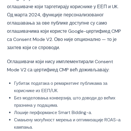
оглашиваче који таргетирају кориснике у ЕЕП и UK.
Од марта 2024, функције персонализованог
оглашавања за ове публике доступне су само
оглашивачима који користе Google-цертифиед CMP
са Consent Mode V2. Ово није опционално — то је
захтев који се спроводи.
Оглашивачи који нису имплементирали Consent
Mode V2 са цертифиед CMP већ доживљавају:
Губитак података о ремаркетинг публикама за
кориснике из ЕЕП/UK.
Без моделовања конверзија, што доводи до већих
празнина у подацима.
Лошије перформансе Smart Bidding-а.
Смањену могућност мерења и оптимизације ROAS-а
кампања.