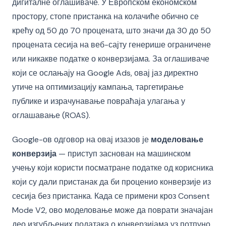
дигиталне оглашиваче. У Европском економском
простору, стопе пристанка на колачиће обично се
крећу од 50 до 70 процената, што значи да 30 до 50
процената сесија на веб-сајту генерише ограничене
или никакве податке о конверзијама. За оглашиваче
који се ослањају на Google Ads, овај јаз директно
утиче на оптимизацију кампања, таргетирање
публике и израчунавање повраћаја улагања у
оглашавање (ROAS).
Google-ов одговор на овај изазов је
моделовање
конверзија
— приступ заснован на машинском
учењу који користи посматране податке од корисника
који су дали пристанак да би проценио конверзије из
сесија без пристанка. Када се примени кроз Consent
Mode V2, ово моделовање може да поврати значајан
део изгубљених података о конверзијама уз потпуно