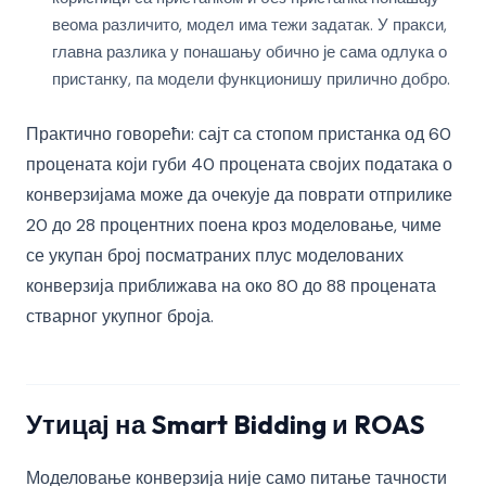
веома различито, модел има тежи задатак. У пракси,
главна разлика у понашању обично је сама одлука о
пристанку, па модели функционишу прилично добро.
Практично говорећи: сајт са стопом пристанка од 60
процената који губи 40 процената својих података о
конверзијама може да очекује да поврати отприлике
20 до 28 процентних поена кроз моделовање, чиме
се укупан број посматраних плус моделованих
конверзија приближава на око 80 до 88 процената
стварног укупног броја.
Утицај на Smart Bidding и ROAS
Моделовање конверзија није само питање тачности