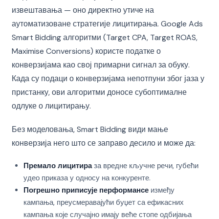
извештавања — оно директно утиче на
аутоматизоване стратегије лицитирања. Google Ads
Smart Bidding алгоритми (Target CPA, Target ROAS,
Maximise Conversions) користе податке о
конверзијама као свој примарни сигнал за обуку.
Када су подаци о конверзијама непотпуни због јаза у
пристанку, ови алгоритми доносе субоптималне
одлуке о лицитирању.
Без моделовања, Smart Bidding види мање
конверзија него што се заправо десило и може да:
Премало лицитира
за вредне кључне речи, губећи
удео приказа у односу на конкуренте.
Погрешно приписује перформансе
између
кампања, преусмеравајући буџет са ефикасних
кампања које случајно имају веће стопе одбијања