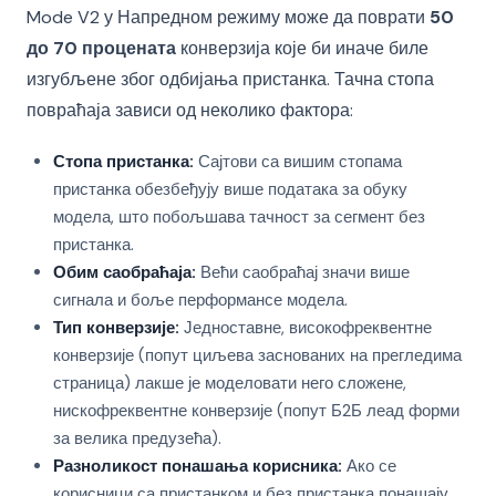
Mode V2 у Напредном режиму може да поврати
50
до 70 процената
конверзија које би иначе биле
изгубљене због одбијања пристанка. Тачна стопа
повраћаја зависи од неколико фактора:
Стопа пристанка:
Сајтови са вишим стопама
пристанка обезбеђују више података за обуку
модела, што побољшава тачност за сегмент без
пристанка.
Обим саобраћаја:
Већи саобраћај значи више
сигнала и боље перформансе модела.
Тип конверзије:
Једноставне, високофреквентне
конверзије (попут циљева заснованих на прегледима
страница) лакше је моделовати него сложене,
нискофреквентне конверзије (попут Б2Б леад форми
за велика предузећа).
Разноликост понашања корисника:
Ако се
корисници са пристанком и без пристанка понашају