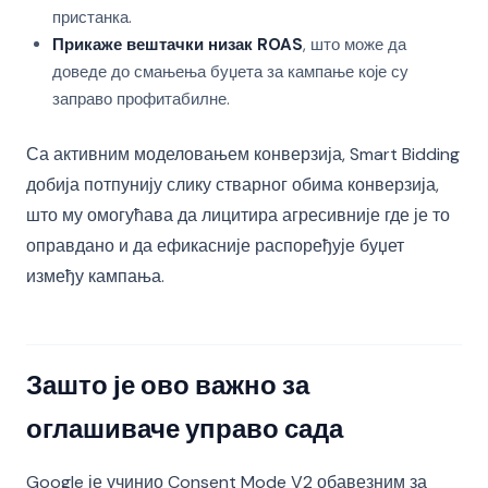
пристанка.
Прикаже вештачки низак ROAS
, што може да
доведе до смањења буџета за кампање које су
заправо профитабилне.
Са активним моделовањем конверзија, Smart Bidding
добија потпунију слику стварног обима конверзија,
што му омогућава да лицитира агресивније где је то
оправдано и да ефикасније распоређује буџет
између кампања.
Зашто је ово важно за
оглашиваче управо сада
Google је учинио Consent Mode V2 обавезним за