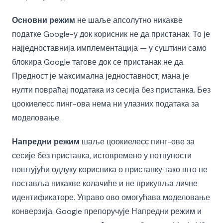
Основни режим
не шаље апсолутно никакве
податке Google-у док корисник не да пристанак. То је
најједноставнија имплементација — у суштини само
блокира Google тагове док се пристанак не да.
Предност је максимална једноставност; мана је
нулти повраћај података из сесија без пристанка. Без
цоокиелесс пинг-ова нема ни улазних података за
моделовање.
Напредни режим
шаље цоокиелесс пинг-ове за
сесије без пристанка, истовремено у потпуности
поштујући одлуку корисника о пристанку тако што не
поставља никакве колачиће и не прикупља личне
идентификаторе. Управо ово омогућава моделовање
конверзија. Google препоручује Напредни режим и