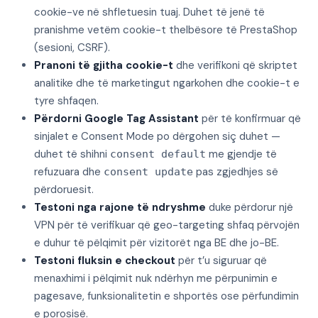
cookie-ve në shfletuesin tuaj. Duhet të jenë të
pranishme vetëm cookie-t thelbësore të PrestaShop
(sesioni, CSRF).
Pranoni të gjitha cookie-t
dhe verifikoni që skriptet
analitike dhe të marketingut ngarkohen dhe cookie-t e
tyre shfaqen.
Përdorni Google Tag Assistant
për të konfirmuar që
sinjalet e Consent Mode po dërgohen siç duhet —
duhet të shihni
me gjendje të
consent default
refuzuara dhe
pas zgjedhjes së
consent update
përdoruesit.
Testoni nga rajone të ndryshme
duke përdorur një
VPN për të verifikuar që geo-targeting shfaq përvojën
e duhur të pëlqimit për vizitorët nga BE dhe jo-BE.
Testoni fluksin e checkout
për t’u siguruar që
menaxhimi i pëlqimit nuk ndërhyn me përpunimin e
pagesave, funksionalitetin e shportës ose përfundimin
e porosisë.