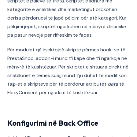
skriptet e palëve të treta. Skriptet e lidhura me
kategoritë e analitikës dhe marketingut bllokohen
derisa përdoruesi të japë pëlqim për atë kategori. Kur
pëlqimi jepet, skriptet ngarkohen në mënyrë dinamike
pa pasur nevojë për rifreskim të faqes.
Për modulet që injektojnë skripte përmes hook-ve të
PrestaShop, addon-i mund t’i kapë dhe t’i ngarkojë në
mënyrë të kushtëzuar. Për skriptet e shtuara direkt në
shabllonet e temës suaj, mund t’ju duhet të modifikoni
tag-et e skripteve për të përdorur atributet
data
të
FlexyConsent për ngarkim të kushtëzuar.
Konfigurimi në Back Office