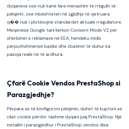
dyqaneve ose nuk kanë fare menaxhim të rregullt të
pëlqimit, ose mbështeten në zgjidhje të vjetruara
q�� nuk i plotësojnë standardet aktuale rregullatore.
Meqenëse Google tani kërkon Consent Mode V2 për
shërbimin e reklamave në EEA, hendeku midis
përputhshmërisë bazike dhe zbatimit të duhur ka
pasoja reale në të ardhura.
Çfarë Cookie Vendos PrestaShop si
Parazgjedhje?
Përpara se të konfiguroni pëlqimin, duhet të kuptoni se
cilat cookie përdor tashmë dyqani juaj PrestaShop. Një
instalim i parazgjedhur i PrestaShop vendos disa