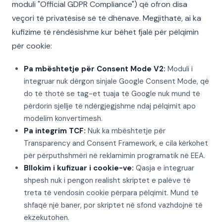
moduli "Official GDPR Compliance") që ofron disa
veçori të privatësisë së të dhënave. Megjithatë, ai ka
kufizime të rëndësishme kur bëhet fjalë për pëlqimin
për cookie:
Pa mbështetje për Consent Mode V2:
Moduli i
integruar nuk dërgon sinjale Google Consent Mode, që
do të thotë se tag-et tuaja të Google nuk mund të
përdorin sjellje të ndërgjegjshme ndaj pëlqimit apo
modelim konvertimesh.
Pa integrim TCF:
Nuk ka mbështetje për
Transparency and Consent Framework, e cila kërkohet
për përputhshmëri në reklamimin programatik në EEA.
Bllokim i kufizuar i cookie-ve:
Qasja e integruar
shpesh nuk i pengon realisht skriptet e palëve të
treta të vendosin cookie përpara pëlqimit. Mund të
shfaqë një baner, por skriptet në sfond vazhdojnë të
ekzekutohen.