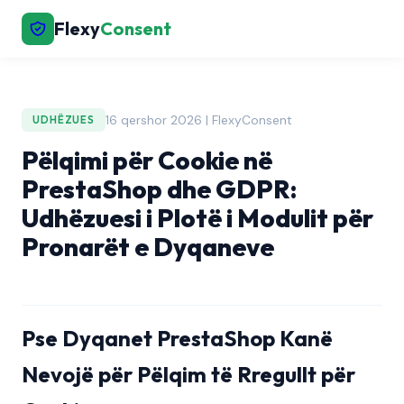
Flexy
Consent
16 qershor 2026 | FlexyConsent
UDHËZUES
Pëlqimi për Cookie në
PrestaShop dhe GDPR:
Udhëzuesi i Plotë i Modulit për
Pronarët e Dyqaneve
Pse Dyqanet PrestaShop Kanë
Nevojë për Pëlqim të Rregullt për