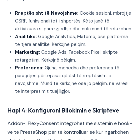
Rreptësisht të Nevojshme:
Cookie sesioni, mbrojtje
CSRF, funksionalitet i shportës. Këto janë të
aktivizuara si parazgjedhje dhe nuk mund të refuzohen.
Analitikë:
Google Analytics, Matomo, ose platforma
të tjera analitike. Kërkojnë pëlqim.
Marketing:
Google Ads, Facebook Pixel, skripte
retargetimi. Kërkojnë pëlqim.
Preferenca:
Gjuha, monedha dhe preferenca të
paraqitjes përtej asaj që është rreptësisht e
nevojshme. Mund të kërkojnë ose jo pëlqim, në varësi
të interpretimit tuaj ligjor.
Hapi 4: Konfiguroni Bllokimin e Skripteve
Addon-i FlexyConsent integrohet me sistemin e hook-
ve të PrestaShop për të kontrolluar se kur ngarkohen