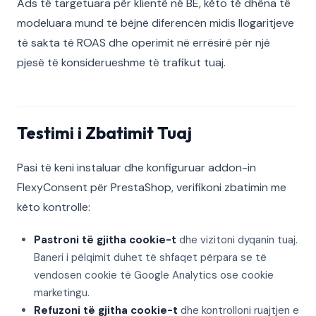
Ads të targetuara për klientë në BE, këto të dhëna të
modeluara mund të bëjnë diferencën midis llogaritjeve
të sakta të ROAS dhe operimit në errësirë për një
pjesë të konsiderueshme të trafikut tuaj.
Testimi i Zbatimit Tuaj
Pasi të keni instaluar dhe konfiguruar addon-in
FlexyConsent për PrestaShop, verifikoni zbatimin me
këto kontrolle:
Pastroni të gjitha cookie-t
dhe vizitoni dyqanin tuaj.
Baneri i pëlqimit duhet të shfaqet përpara se të
vendosen cookie të Google Analytics ose cookie
marketingu.
Refuzoni të gjitha cookie-t
dhe kontrolloni ruajtjen e