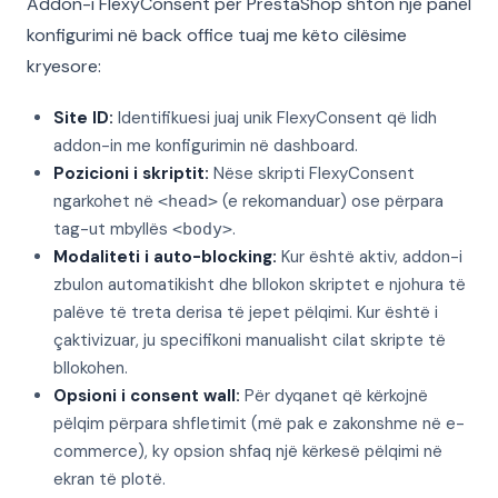
Addon-i FlexyConsent për PrestaShop shton një panel
konfigurimi në back office tuaj me këto cilësime
kryesore:
Site ID:
Identifikuesi juaj unik FlexyConsent që lidh
addon-in me konfigurimin në dashboard.
Pozicioni i skriptit:
Nëse skripti FlexyConsent
ngarkohet në
(e rekomanduar) ose përpara
<head>
tag-ut mbyllës
.
<body>
Modaliteti i auto-blocking:
Kur është aktiv, addon-i
zbulon automatikisht dhe bllokon skriptet e njohura të
palëve të treta derisa të jepet pëlqimi. Kur është i
çaktivizuar, ju specifikoni manualisht cilat skripte të
bllokohen.
Opsioni i consent wall:
Për dyqanet që kërkojnë
pëlqim përpara shfletimit (më pak e zakonshme në e-
commerce), ky opsion shfaq një kërkesë pëlqimi në
ekran të plotë.