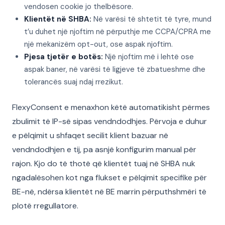
vendosen cookie jo thelbësore.
Klientët në SHBA:
Në varësi të shtetit të tyre, mund
t’u duhet një njoftim në përputhje me CCPA/CPRA me
një mekanizëm opt-out, ose aspak njoftim.
Pjesa tjetër e botës:
Një njoftim më i lehtë ose
aspak baner, në varësi të ligjeve të zbatueshme dhe
tolerancës suaj ndaj rrezikut.
FlexyConsent e menaxhon këtë automatikisht përmes
zbulimit të IP-së sipas vendndodhjes. Përvoja e duhur
e pëlqimit u shfaqet secilit klient bazuar në
vendndodhjen e tij, pa asnjë konfigurim manual për
rajon. Kjo do të thotë që klientët tuaj në SHBA nuk
ngadalësohen kot nga flukset e pëlqimit specifike për
BE-në, ndërsa klientët në BE marrin përputhshmëri të
plotë rregullatore.