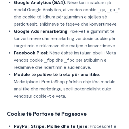
Google Analytics (GA4):
Nëse keni instaluar një
modul Google Analytics, ai vendos cookie
,
_ga
_ga_*
dhe cookie të lidhura për gjurmimin e sjelljes së
përdoruesit, shikimeve të faqeve dhe konvertimeve.
Google Ads remarketing:
Pixel-et e gjurmimit të
konvertimeve dhe remarketing vendosin cookie për
targetimin e reklamave dhe matjen e konvertimeve.
Facebook Pixel:
Nëse është instaluar, pixeli i Meta
vendos cookie
dhe
për atribuimin e
_fbp
_fbc
reklamave dhe ndërtimin e audiencave.
Module të palëve të treta për analitikë:
Marketplace i PrestaShop përfshin dhjetëra module
analitike dhe marketingu, secili potencialisht duke
vendosur cookie-t e veta.
Cookie të Portave të Pagesave
PayPal, Stripe, Mollie dhe të tjerë:
Procesorët e