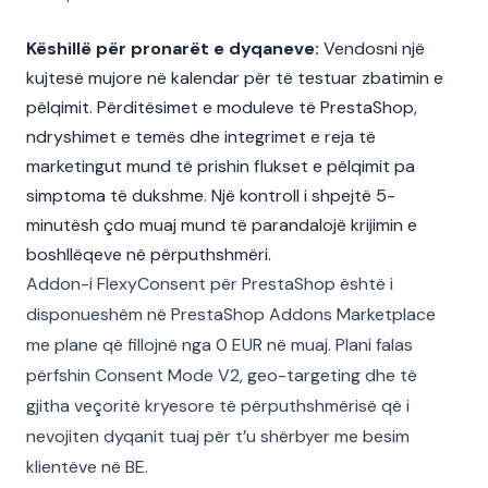
Këshillë për pronarët e dyqaneve:
Vendosni një
kujtesë mujore në kalendar për të testuar zbatimin e
pëlqimit. Përditësimet e moduleve të PrestaShop,
ndryshimet e temës dhe integrimet e reja të
marketingut mund të prishin flukset e pëlqimit pa
simptoma të dukshme. Një kontroll i shpejtë 5-
minutësh çdo muaj mund të parandalojë krijimin e
boshllëqeve në përputhshmëri.
Addon-i FlexyConsent për PrestaShop është i
disponueshëm në PrestaShop Addons Marketplace
me plane që fillojnë nga 0 EUR në muaj. Plani falas
përfshin Consent Mode V2, geo-targeting dhe të
gjitha veçoritë kryesore të përputhshmërisë që i
nevojiten dyqanit tuaj për t’u shërbyer me besim
klientëve në BE.