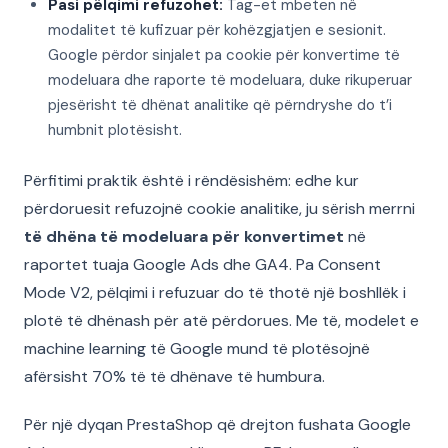
Pasi pëlqimi refuzohet:
Tag-et mbeten në
modalitet të kufizuar për kohëzgjatjen e sesionit.
Google përdor sinjalet pa cookie për konvertime të
modeluara dhe raporte të modeluara, duke rikuperuar
pjesërisht të dhënat analitike që përndryshe do t’i
humbnit plotësisht.
Përfitimi praktik është i rëndësishëm: edhe kur
përdoruesit refuzojnë cookie analitike, ju sërish merrni
të dhëna të modeluara për konvertimet
në
raportet tuaja Google Ads dhe GA4. Pa Consent
Mode V2, pëlqimi i refuzuar do të thotë një boshllëk i
plotë të dhënash për atë përdorues. Me të, modelet e
machine learning të Google mund të plotësojnë
afërsisht 70% të të dhënave të humbura.
Për një dyqan PrestaShop që drejton fushata Google