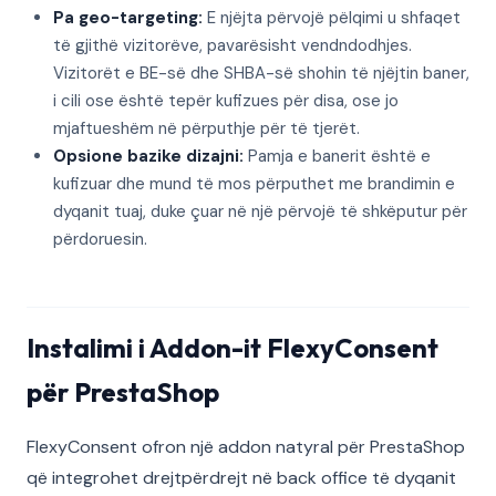
Pa geo-targeting:
E njëjta përvojë pëlqimi u shfaqet
të gjithë vizitorëve, pavarësisht vendndodhjes.
Vizitorët e BE-së dhe SHBA-së shohin të njëjtin baner,
i cili ose është tepër kufizues për disa, ose jo
mjaftueshëm në përputhje për të tjerët.
Opsione bazike dizajni:
Pamja e banerit është e
kufizuar dhe mund të mos përputhet me brandimin e
dyqanit tuaj, duke çuar në një përvojë të shkëputur për
përdoruesin.
Instalimi i Addon-it FlexyConsent
për PrestaShop
FlexyConsent ofron një addon natyral për PrestaShop
që integrohet drejtpërdrejt në back office të dyqanit