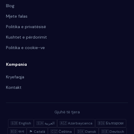
Blog
Mjete falas
Politika e privatësisë
Kushtet e përdorimit
Politika e cookie-ve
Kompania
Kryefaqja
Kontakt
Gjuhë të tjera
🇬🇧 English
🇸🇦 العربية
🇦🇿 Azərbaycanca
🇧🇬 Български
🇧🇩 বাংলা
🏴 Català
🇨🇿 Čeština
🇩🇰 Dansk
🇩🇪 Deutsch