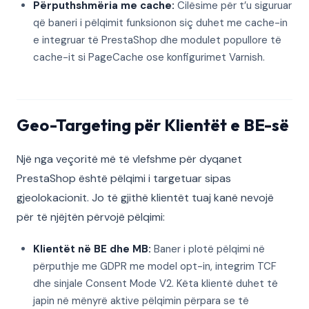
Përputhshmëria me cache:
Cilësime për t’u siguruar
që baneri i pëlqimit funksionon siç duhet me cache-in
e integruar të PrestaShop dhe modulet popullore të
cache-it si PageCache ose konfigurimet Varnish.
Geo-Targeting për Klientët e BE-së
Një nga veçoritë më të vlefshme për dyqanet
PrestaShop është pëlqimi i targetuar sipas
gjeolokacionit. Jo të gjithë klientët tuaj kanë nevojë
për të njëjtën përvojë pëlqimi:
Klientët në BE dhe MB:
Baner i plotë pëlqimi në
përputhje me GDPR me model opt-in, integrim TCF
dhe sinjale Consent Mode V2. Këta klientë duhet të
japin në mënyrë aktive pëlqimin përpara se të