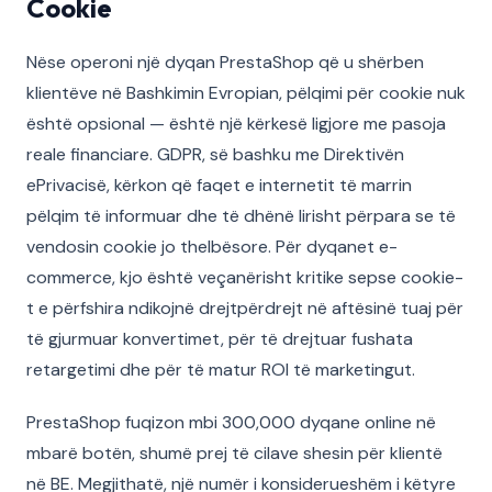
Cookie
Nëse operoni një dyqan PrestaShop që u shërben
klientëve në Bashkimin Evropian, pëlqimi për cookie nuk
është opsional — është një kërkesë ligjore me pasoja
reale financiare. GDPR, së bashku me Direktivën
ePrivacisë, kërkon që faqet e internetit të marrin
pëlqim të informuar dhe të dhënë lirisht përpara se të
vendosin cookie jo thelbësore. Për dyqanet e-
commerce, kjo është veçanërisht kritike sepse cookie-
t e përfshira ndikojnë drejtpërdrejt në aftësinë tuaj për
të gjurmuar konvertimet, për të drejtuar fushata
retargetimi dhe për të matur ROI të marketingut.
PrestaShop fuqizon mbi 300,000 dyqane online në
mbarë botën, shumë prej të cilave shesin për klientë
në BE. Megjithatë, një numër i konsiderueshëm i këtyre