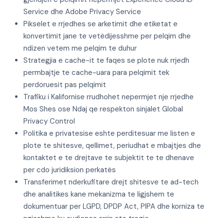
Service dhe Adobe Privacy Service
Pikselet e rrjedhes se arketimit dhe etiketat e
konvertimit jane te vetëdijesshme per pelqim dhe
ndizen vetem me pelqim te duhur
Strategjia e cache-it te faqes se plote nuk rrjedh
permbajtje te cache-uara para pelqimit tek
perdoruesit pas pelqimit
Trafiku i Kalifornise rrudhohet nepermjet nje rrjedhe
Mos Shes ose Ndaj qe respekton sinjalet Global
Privacy Control
Politika e privatesise eshte perditesuar me listen e
plote te shitesve, qellimet, periudhat e mbajtjes dhe
kontaktet e te drejtave te subjektit te te dhenave
per cdo juridiksion perkatës
Transferimet nderkufitare drejt shitesve te ad-tech
dhe analitikes kane mekanizma te ligjshem te
dokumentuar per LGPD, DPDP Act, PIPA dhe korniza te