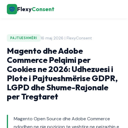
Flexy
Consent
16 maj 2026 | FlexyConsent
PAJTUESHMËRI
Magento dhe Adobe
Commerce Pelqimi per
Cookies ne 2026: Udhezuesi i
Plote i Pajtueshmërise GDPR,
LGPD dhe Shume-Rajonale
per Tregtaret
Magento Open Source dhe Adobe Commerce
ndodhen ne nje pozicion te veshtire ne peizazhin e