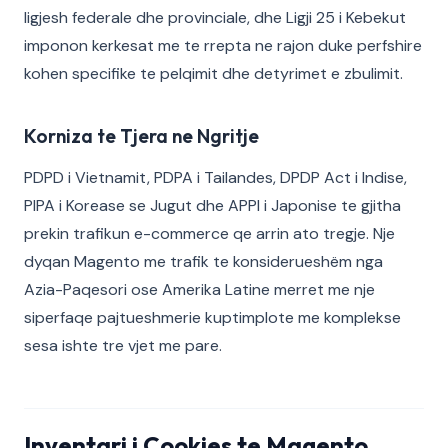
ligjesh federale dhe provinciale, dhe Ligji 25 i Kebekut
imponon kerkesat me te rrepta ne rajon duke perfshire
kohen specifike te pelqimit dhe detyrimet e zbulimit.
Korniza te Tjera ne Ngritje
PDPD i Vietnamit, PDPA i Tailandes, DPDP Act i Indise,
PIPA i Korease se Jugut dhe APPI i Japonise te gjitha
prekin trafikun e-commerce qe arrin ato tregje. Nje
dyqan Magento me trafik te konsiderueshëm nga
Azia-Paqesori ose Amerika Latine merret me nje
siperfaqe pajtueshmerie kuptimplote me komplekse
sesa ishte tre vjet me pare.
Inventari i Cookies te Magento