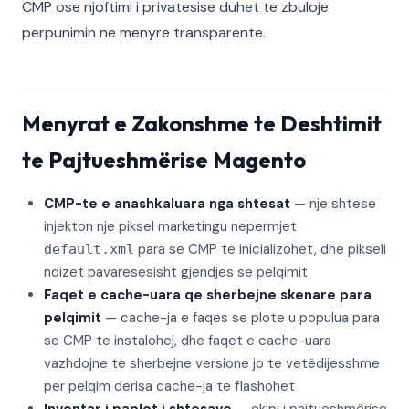
CMP ose njoftimi i privatesise duhet te zbuloje
perpunimin ne menyre transparente.
Menyrat e Zakonshme te Deshtimit
te Pajtueshmërise Magento
CMP-te e anashkaluara nga shtesat
— nje shtese
injekton nje piksel marketingu nepermjet
para se CMP te inicializohet, dhe pikseli
default.xml
ndizet pavaresesisht gjendjes se pelqimit
Faqet e cache-uara qe sherbejne skenare para
pelqimit
— cache-ja e faqes se plote u populua para
se CMP te instalohej, dhe faqet e cache-uara
vazhdojne te sherbejne versione jo te vetëdijesshme
per pelqim derisa cache-ja te flashohet