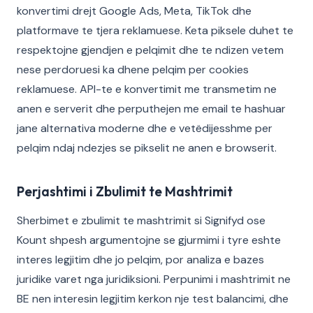
konvertimi drejt Google Ads, Meta, TikTok dhe
platformave te tjera reklamuese. Keta piksele duhet te
respektojne gjendjen e pelqimit dhe te ndizen vetem
nese perdoruesi ka dhene pelqim per cookies
reklamuese. API-te e konvertimit me transmetim ne
anen e serverit dhe perputhejen me email te hashuar
jane alternativa moderne dhe e vetëdijesshme per
pelqim ndaj ndezjes se pikselit ne anen e browserit.
Perjashtimi i Zbulimit te Mashtrimit
Sherbimet e zbulimit te mashtrimit si Signifyd ose
Kount shpesh argumentojne se gjurmimi i tyre eshte
interes legjitim dhe jo pelqim, por analiza e bazes
juridike varet nga juridiksioni. Perpunimi i mashtrimit ne
BE nen interesin legjitim kerkon nje test balancimi, dhe