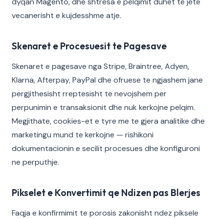
dyqan Magento, dhe shtresa e pelqimit duhet te jete
vecanerisht e kujdesshme atje.
Skenaret e Procesuesit te Pagesave
Skenaret e pagesave nga Stripe, Braintree, Adyen,
Klarna, Afterpay, PayPal dhe ofruese te ngjashem jane
pergjithesisht rreptesisht te nevojshem per
perpunimin e transaksionit dhe nuk kerkojne pelqim.
Megjithate, cookies-et e tyre me te gjera analitike dhe
marketingu mund te kerkojne — rishikoni
dokumentacionin e secilit procesues dhe konfiguroni
ne perputhje.
Pikselet e Konvertimit qe Ndizen pas Blerjes
Faqja e konfirmimit te porosis zakonisht ndez piksele