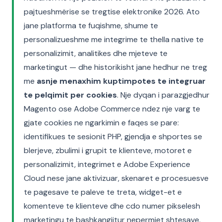
pajtueshmërise se tregtise elektronike 2026. Ato
jane platforma te fuqishme, shume te
personalizueshme me integrime te thella native te
personalizimit, analitikes dhe mjeteve te
marketingut — dhe historikisht jane hedhur ne treg
me
asnje menaxhim kuptimpotes te integruar
te pelqimit per cookies
. Nje dyqan i parazgjedhur
Magento ose Adobe Commerce ndez nje varg te
gjate cookies ne ngarkimin e faqes se pare:
identifikues te sesionit PHP, gjendja e shportes se
blerjeve, zbulimi i grupit te klienteve, motoret e
personalizimit, integrimet e Adobe Experience
Cloud nese jane aktivizuar, skenaret e procesuesve
te pagesave te paleve te treta, widget-et e
komenteve te klienteve dhe cdo numer pikselesh
marketingu te bashkangjitur nepermjet shtesave.