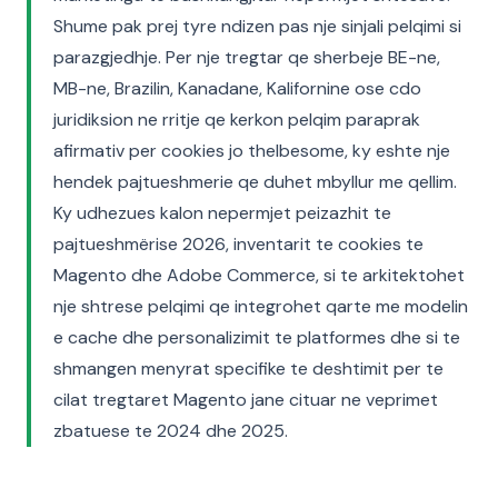
Shume pak prej tyre ndizen pas nje sinjali pelqimi si
parazgjedhje. Per nje tregtar qe sherbeje BE-ne,
MB-ne, Brazilin, Kanadane, Kalifornine ose cdo
juridiksion ne rritje qe kerkon pelqim paraprak
afirmativ per cookies jo thelbesome, ky eshte nje
hendek pajtueshmerie qe duhet mbyllur me qellim.
Ky udhezues kalon nepermjet peizazhit te
pajtueshmërise 2026, inventarit te cookies te
Magento dhe Adobe Commerce, si te arkitektohet
nje shtrese pelqimi qe integrohet qarte me modelin
e cache dhe personalizimit te platformes dhe si te
shmangen menyrat specifike te deshtimit per te
cilat tregtaret Magento jane cituar ne veprimet
zbatuese te 2024 dhe 2025.