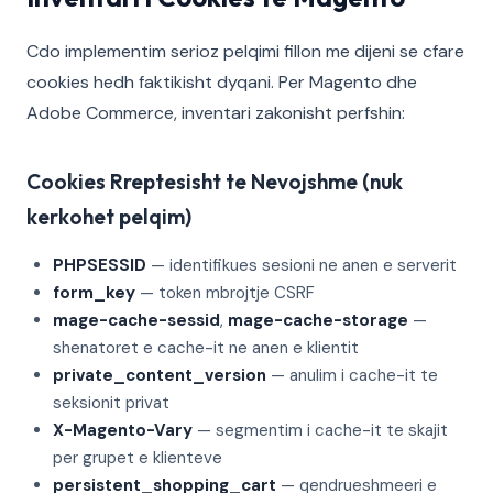
Cdo implementim serioz pelqimi fillon me dijeni se cfare
cookies hedh faktikisht dyqani. Per Magento dhe
Adobe Commerce, inventari zakonisht perfshin:
Cookies Rreptesisht te Nevojshme (nuk
kerkohet pelqim)
PHPSESSID
— identifikues sesioni ne anen e serverit
form_key
— token mbrojtje CSRF
mage-cache-sessid
,
mage-cache-storage
—
shenatoret e cache-it ne anen e klientit
private_content_version
— anulim i cache-it te
seksionit privat
X-Magento-Vary
— segmentim i cache-it te skajit
per grupet e klienteve
persistent_shopping_cart
— qendrueshmeeri e