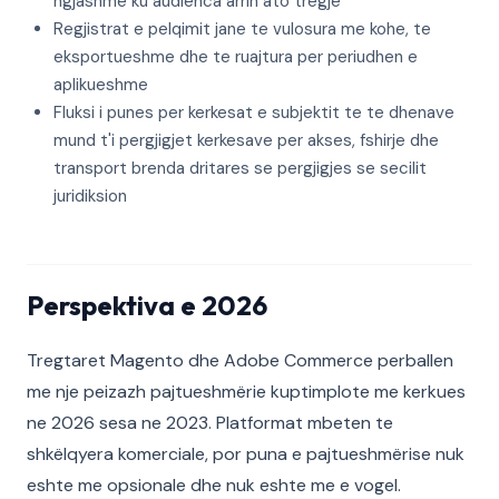
ngjashme ku audienca arrin ato tregje
Regjistrat e pelqimit jane te vulosura me kohe, te
eksportueshme dhe te ruajtura per periudhen e
aplikueshme
Fluksi i punes per kerkesat e subjektit te te dhenave
mund t'i pergjigjet kerkesave per akses, fshirje dhe
transport brenda dritares se pergjigjes se secilit
juridiksion
Perspektiva e 2026
Tregtaret Magento dhe Adobe Commerce perballen
me nje peizazh pajtueshmërie kuptimplote me kerkues
ne 2026 sesa ne 2023. Platformat mbeten te
shkëlqyera komerciale, por puna e pajtueshmërise nuk
eshte me opsionale dhe nuk eshte me e vogel.