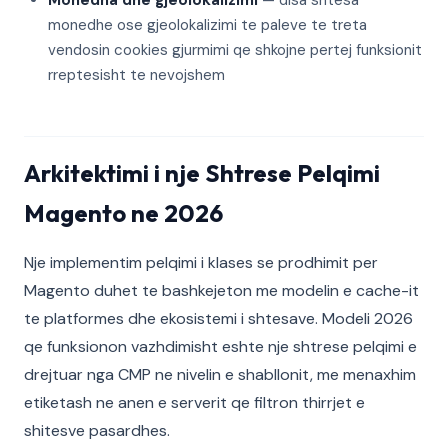
Monedha dhe gjeolokalizimi
— disa shtesa
monedhe ose gjeolokalizimi te paleve te treta
vendosin cookies gjurmimi qe shkojne pertej funksionit
rreptesisht te nevojshem
Arkitektimi i nje Shtrese Pelqimi
Magento ne 2026
Nje implementim pelqimi i klases se prodhimit per
Magento duhet te bashkejeton me modelin e cache-it
te platformes dhe ekosistemi i shtesave. Modeli 2026
qe funksionon vazhdimisht eshte nje shtrese pelqimi e
drejtuar nga CMP ne nivelin e shabllonit, me menaxhim
etiketash ne anen e serverit qe filtron thirrjet e
shitesve pasardhes.