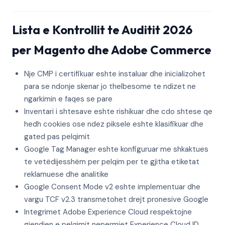
Lista e Kontrollit te Auditit 2026
per Magento dhe Adobe Commerce
Nje CMP i certifikuar eshte instaluar dhe inicializohet
para se ndonje skenar jo thelbesome te ndizet ne
ngarkimin e faqes se pare
Inventari i shtesave eshte rishikuar dhe cdo shtese qe
hedh cookies ose ndez piksele eshte klasifikuar dhe
gated pas pelqimit
Google Tag Manager eshte konfiguruar me shkaktues
te vetëdijesshëm per pelqim per te gjitha etiketat
reklamuese dhe analitike
Google Consent Mode v2 eshte implementuar dhe
vargu TCF v2.3 transmetohet drejt pronesive Google
Integrimet Adobe Experience Cloud respektojne
gjendjen e pelqimit nepermjet Experience Cloud ID