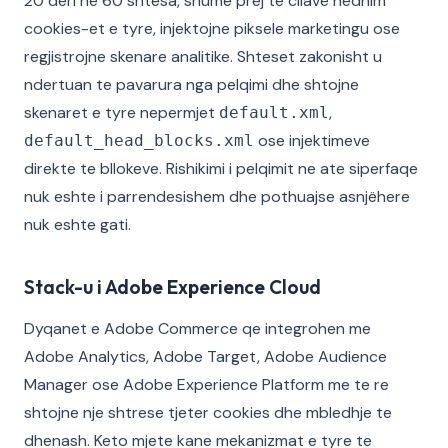
20 deri ne 60 shtesa, shume prej te cilave hedhim
cookies-et e tyre, injektojne piksele marketingu ose
regjistrojne skenare analitike. Shteset zakonisht u
ndertuan te pavarura nga pelqimi dhe shtojne
skenaret e tyre nepermjet
,
default.xml
ose injektimeve
default_head_blocks.xml
direkte te bllokeve. Rishikimi i pelqimit ne ate siperfaqe
nuk eshte i parrendesishem dhe pothuajse asnjëhere
nuk eshte gati.
Stack-u i Adobe Experience Cloud
Dyqanet e Adobe Commerce qe integrohen me
Adobe Analytics, Adobe Target, Adobe Audience
Manager ose Adobe Experience Platform me te re
shtojne nje shtrese tjeter cookies dhe mbledhje te
dhenash. Keto mjete kane mekanizmat e tyre te