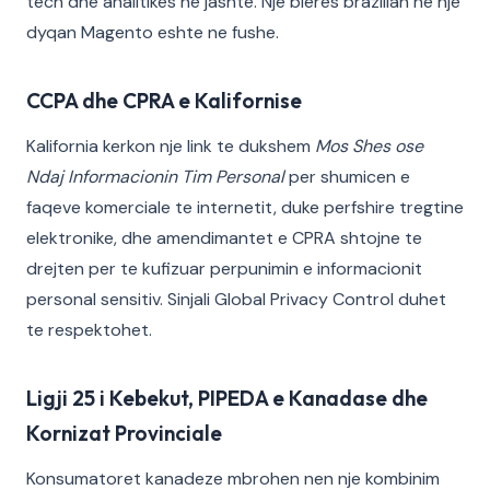
tech dhe analitikes ne jashte. Nje bleres brazilian ne nje
dyqan Magento eshte ne fushe.
CCPA dhe CPRA e Kalifornise
Kalifornia kerkon nje link te dukshem
Mos Shes ose
Ndaj Informacionin Tim Personal
per shumicen e
faqeve komerciale te internetit, duke perfshire tregtine
elektronike, dhe amendimantet e CPRA shtojne te
drejten per te kufizuar perpunimin e informacionit
personal sensitiv. Sinjali Global Privacy Control duhet
te respektohet.
Ligji 25 i Kebekut, PIPEDA e Kanadase dhe
Kornizat Provinciale
Konsumatoret kanadeze mbrohen nen nje kombinim