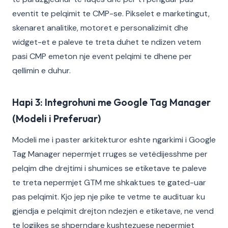
eventit te pelqimit te CMP-se. Pikselet e marketingut,
skenaret analitike, motoret e personalizimit dhe
widget-et e paleve te treta duhet te ndizen vetem
pasi CMP emeton nje event pelqimi te dhene per
qellimin e duhur.
Hapi 3: Integrohuni me Google Tag Manager
(Modeli i Preferuar)
Modeli me i paster arkitekturor eshte ngarkimi i Google
Tag Manager nepermjet rruges se vetëdijesshme per
pelqim dhe drejtimi i shumices se etiketave te paleve
te treta nepermjet GTM me shkaktues te gated-uar
pas pelqimit. Kjo jep nje pike te vetme te audituar ku
gjendja e pelqimit drejton ndezjen e etiketave, ne vend
te logjikes se shperndare kushtezuese nepermjet