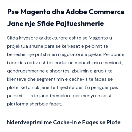
Pse Magento dhe Adobe Commerce
Jane nje Sfide Pajtueshmerie
Sfida kryesore arkitekturore eshte se Magento u
projektua shume para se kerkesat e pelqimit te
beheshin nje pritshmeri rregullatore e pjekur. Perdorimi
i cookies nativ eshte i endur ne menaxhimin e sesionit,
qendrueshmerine e shportes, zbulimin e grupit te
klienteve dhe segmentimin e cache-it te faqes se
plote. Keto nuk jane te thjeshta per t'u penguar pas
pelqimit — ato jane themelore per menyren se si
platforma sherbeje faqet.
Nderdveprimi me Cache-in e Faqes se Plote