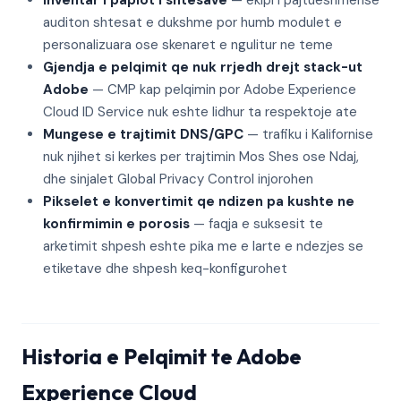
Inventar i paplot i shtesave
— ekipi i pajtueshmërise
auditon shtesat e dukshme por humb modulet e
personalizuara ose skenaret e ngulitur ne teme
Gjendja e pelqimit qe nuk rrjedh drejt stack-ut
Adobe
— CMP kap pelqimin por Adobe Experience
Cloud ID Service nuk eshte lidhur ta respektoje ate
Mungese e trajtimit DNS/GPC
— trafiku i Kalifornise
nuk njihet si kerkes per trajtimin Mos Shes ose Ndaj,
dhe sinjalet Global Privacy Control injorohen
Pikselet e konvertimit qe ndizen pa kushte ne
konfirmimin e porosis
— faqja e suksesit te
arketimit shpesh eshte pika me e larte e ndezjes se
etiketave dhe shpesh keq-konfigurohet
Historia e Pelqimit te Adobe
Experience Cloud