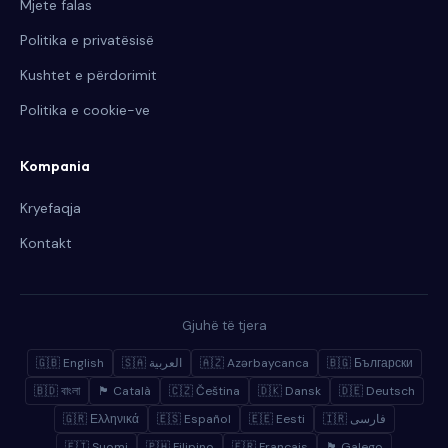
Mjete falas
Politika e privatësisë
Kushtet e përdorimit
Politika e cookie-ve
Kompania
Kryefaqja
Kontakt
Gjuhë të tjera
🇬🇧 English
🇸🇦 العربية
🇦🇿 Azərbaycanca
🇧🇬 Български
🇧🇩 বাংলা
🏴 Català
🇨🇿 Čeština
🇩🇰 Dansk
🇩🇪 Deutsch
🇬🇷 Ελληνικά
🇪🇸 Español
🇪🇪 Eesti
🇮🇷 فارسی
🇫🇮 Suomi
🇵🇭 Filipino
🇫🇷 Français
🏴 Galego