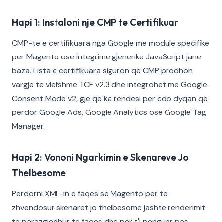
Hapi 1: Instaloni nje CMP te Certifikuar
CMP-te e certifikuara nga Google me module specifike
per Magento ose integrime gjenerike JavaScript jane
baza. Lista e certifikuara siguron qe CMP prodhon
vargje te vlefshme TCF v2.3 dhe integrohet me Google
Consent Mode v2, gje qe ka rendesi per cdo dyqan qe
perdor Google Ads, Google Analytics ose Google Tag
Manager.
Hapi 2: Vononi Ngarkimin e Skenareve Jo
Thelbesome
Perdorni XML-in e faqes se Magento per te
zhvendosur skenaret jo thelbesome jashte renderimit
te parazgjedhur te faqes dhe per t'i penguar pas