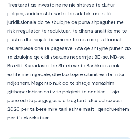
Tregtaret qe investojne ne nje shtrese te duhur
pelqimi, auditim shtesash dhe arkitekture ndër-
juridiksionale do te zbulojne qe puna shpaguhet me
risk rregullator te reduktuar, te dhena analitike me te
pastra dhe sinjale besimi me te mira me platformat
reklamuese dhe te pagesave. Ata qe shtyjne punen do
te zbulojne qe cikli zbatues nepermjet BE-se, MB-se,
Brazilit, Kanadase dhe Shteteve te Bashkuara nuk
eshte me i ngadale, dhe kostoja e citimit eshte rritur
ndjeshëm. Magento nuk do te shtoje menaxhim
gjitheperfshires nativ te pelqimit te cookies — ajo
pune eshte pergjegjesia e tregtarit, dhe udhezuesi
2026 per ta bere mire tani eshte mjaft i qendrueshëm
per t'u ekzekutuar.