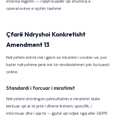
interesi legjitim — i njëjti kuadër që shumica e
operatorëve e njohin tashmë.
Çfarë Ndryshoi Konkretisht
Amendment 13
Ndryshimi është më i gjerë se miratimi i cookie-ve, por
katër ndryshime janë më të rëndësishmet për botuesit
online.
Standardi i forcuar i miratimit
Ndryshimi shtrëngon përkufizimin e miratimit duke
kërkuar që ai të jetë i dhënë lirshëm, specifik, i
informuar dhe i qartë — gjuhë që ndjek nga afër GDPR