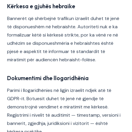
Kërkesa e gjuhës hebraike
Bannerët që shërbejnë trafikun izraelit duhet të jenë
të disponueshëm në hebraishte. Autoriteti nuk e ka
formalizuar këtë si kërkesë strikte, por ka vënë re në
udhëzim se disponueshmëria e hebraishtes është
pjesë e aspektit të informuar të standardit të
miratimit për audiencën hebraisht-folëse.
Dokumentimi dhe llogaridhënia
Parimi i llogaridhënies në ligjin izraelit ndjek atë të
GDPR-it. Botuesit duhet të jenë në gjendje të
demonstrojnë vendimet e miratimit me kërkesë.
Regjistrimi i nivelit të auditimit — timestamp, versioni i
bannerit, zgjedhja, juridiksioni i vizitorit — është
kërkesa praktike.