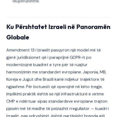
rikuperueshme.
Ku Përshtatet Izraeli në Panoramën
Globale
Amendment 13 i Izraelit pasqyron një model më të
gjerë: juridiksionet që i paraprijnë GDPR-it po
modernizojnë kuadret e tyre për të ruajtur
harmonizimin me standardet evropiane. Japonia, MB,
Koreja e Jugut dhe Brazili kanë ndjekur trajektore të
ngjashme. Për botuesit që operojnë në këto tregje,
implikimi praktik është se një infrastrukturë e vetme
CMP e ndërtuar sipas standardeve evropiane trajton
pjesën më të madhe të peizazhit rregullator — kuadri i
Izraelit, pas ndryshimit, është qartësisht brenda atij