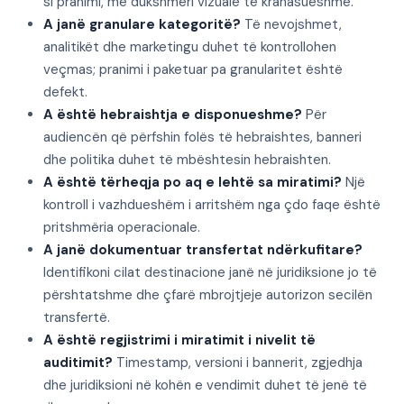
si pranimi, me dukshmëri vizuale të krahasueshme.
A janë granulare kategoritë?
Të nevojshmet,
analitikët dhe marketingu duhet të kontrollohen
veçmas; pranimi i paketuar pa granularitet është
defekt.
A është hebraishtja e disponueshme?
Për
audiencën që përfshin folës të hebraishtes, banneri
dhe politika duhet të mbështesin hebraishten.
A është tërheqja po aq e lehtë sa miratimi?
Një
kontroll i vazhdueshëm i arritshëm nga çdo faqe është
pritshmëria operacionale.
A janë dokumentuar transfertat ndërkufitare?
Identifikoni cilat destinacione janë në juridiksione jo të
përshtatshme dhe çfarë mbrojtjeje autorizon secilën
transfertë.
A është regjistrimi i miratimit i nivelit të
auditimit?
Timestamp, versioni i bannerit, zgjedhja
dhe juridiksioni në kohën e vendimit duhet të jenë të