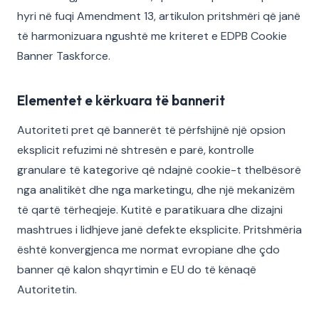
hyri në fuqi Amendment 13, artikulon pritshmëri që janë
të harmonizuara ngushtë me kriteret e EDPB Cookie
Banner Taskforce.
Elementet e kërkuara të bannerit
Autoriteti pret që bannerët të përfshijnë një opsion
eksplicit refuzimi në shtresën e parë, kontrolle
granulare të kategorive që ndajnë cookie-t thelbësorë
nga analitikët dhe nga marketingu, dhe një mekanizëm
të qartë tërheqjeje. Kutitë e paratikuara dhe dizajni
mashtrues i lidhjeve janë defekte eksplicite. Pritshmëria
është konvergjenca me normat evropiane dhe çdo
banner që kalon shqyrtimin e EU do të kënaqë
Autoritetin.