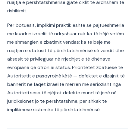
ruajtja e përshtatshmërisë gjatë ciklit të ardhshëm të
rishikimit.
Për botuesit, implikimi praktik është se pajtueshmëria
me kuadrin izraelit të ndryshuar nuk ka të bëjë vetëm
me shmangien e zbatimit vendas; ka të bëjë me
ruajtjen e statusit të përshtatshmërisë së vendit dhe
aksesit të privilegjuar në rrjedhjet e të dhënave
evropiane që ofron ai status. Prioritetet zbatuese të
Autoritetit e pasqyrojnë këtë — defektet e dizajnit të
bannerit në faqet izraelite merren më seriozisht nga
Autoriteti sesa të njëjtat defekte mund të jenë në
juridiksionet jo të përshtatshme, për shkak të
implikimeve sistemike të përshtatshmërisë.