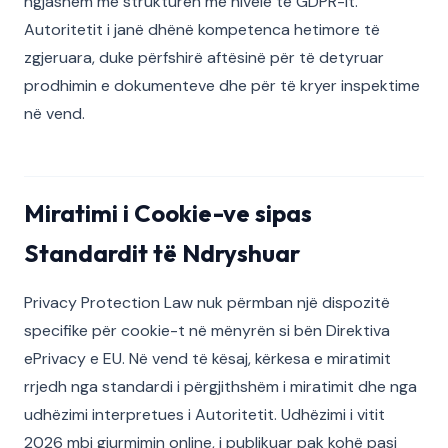
ngjashëm me strukturën me nivele të GDPR-it.
Autoritetit i janë dhënë kompetenca hetimore të
zgjeruara, duke përfshirë aftësinë për të detyruar
prodhimin e dokumenteve dhe për të kryer inspektime
në vend.
Miratimi i Cookie-ve sipas
Standardit të Ndryshuar
Privacy Protection Law nuk përmban një dispozitë
specifike për cookie-t në mënyrën si bën Direktiva
ePrivacy e EU. Në vend të kësaj, kërkesa e miratimit
rrjedh nga standardi i përgjithshëm i miratimit dhe nga
udhëzimi interpretues i Autoritetit. Udhëzimi i vitit
2026 mbi gjurmimin online, i publikuar pak kohë pasi