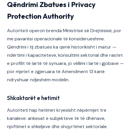
Qëndrimi Zbatues i Privacy
Protection Authority
Autoriteti operon brenda Ministrisë së Drejtësisë, por
me pavarësi operacionale të konsiderueshme.
Qëndrimi i tij zbatues ka qenë historikisht i matur —
ndërtimi i kapaciteteve, konsultimi sektorial dhe rastet
e profilit të lartë të synuara, jo vëllimi i lartë i gjobave —
por mjetet e zgjeruara të Amendment 13 kanë
ndryshuar ndjeshëm modelin.
Shkaktarët e hetimit
Autoriteti hap hetimet kryesisht nëpërmjet tre
kanaleve: ankesat e subjekteve të të dhënave,
njoftimet e shkeljeve dhe shqyrtimet sektoriale.