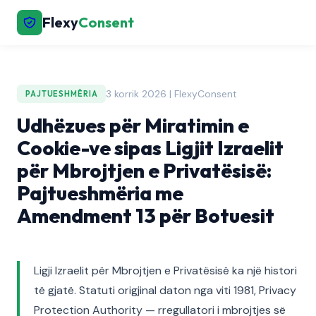
Flexy
Consent
3 korrik 2026 | FlexyConsent
PAJTUESHMËRIA
Udhëzues për Miratimin e
Cookie-ve sipas Ligjit Izraelit
për Mbrojtjen e Privatësisë:
Pajtueshmëria me
Amendment 13 për Botuesit
Ligji Izraelit për Mbrojtjen e Privatësisë ka një histori
të gjatë. Statuti origjinal daton nga viti 1981, Privacy
Protection Authority — rregullatori i mbrojtjes së