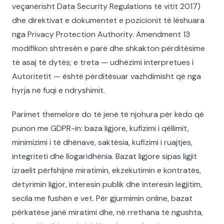
veçanërisht Data Security Regulations të vitit 2017)
dhe direktivat e dokumentet e pozicionit të lëshuara
nga Privacy Protection Authority. Amendment 13
modifikon shtresën e parë dhe shkakton përditësime
të asaj të dytës; e treta — udhëzimi interpretues i
Autoritetit — është përditësuar vazhdimisht që nga
hyrja në fuqi e ndryshimit.
Parimet themelore do të jenë të njohura për këdo që
punon me GDPR-in: baza ligjore, kufizimi i qëllimit,
minimizimi i të dhënave, saktësia, kufizimi i ruajtjes,
integriteti dhe llogaridhënia. Bazat ligjore sipas ligjit
izraelit përfshijnë miratimin, ekzekutimin e kontratës,
detyrimin ligjor, interesin publik dhe interesin legjitim,
secila me fushën e vet. Për gjurmimin online, bazat
përkatëse janë miratimi dhe, në rrethana të ngushta,