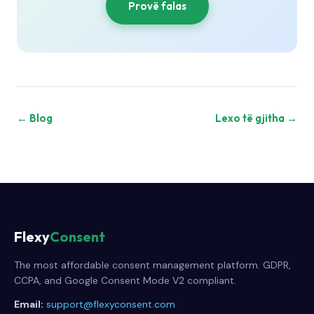
Provë falas
← Blog
Lexo të gjitha →
Flexy
Consent
The most affordable consent management platform. GDPR,
CCPA, and Google Consent Mode V2 compliant.
Email:
support@flexyconsent.com