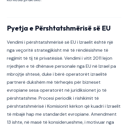
Pyetja e Përshtatshmërisë së EU
Vendimi i përshtatshmërisë së EU i Izraelit është një
nga veçoritë strategjikisht më të rëndësishme të
regjimit të tij të privatësisë. Vendimi i vitit 2011 lejon
rrjedhjen e të dhënave personale nga EU në Izrael pa
mbrojtje shtesë, duke i bërë operatorët izraelitë
partnerë dukshëm më tërheqës për bizneset
evropiane sesa operatorët në juridiksionet jo të
përshtatshme. Procesi periodik i rishikimit të
përshtatshmërisë i Komisionit kërkon që kuadri i Izraelit
të mbajë hap me standardet evropiane. Amendment
13 ishte, në masë të konsiderueshme, i motivuar nga