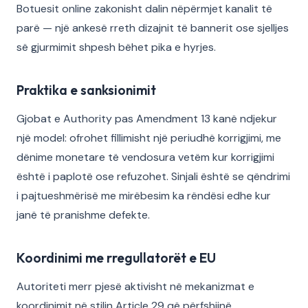
Botuesit online zakonisht dalin nëpërmjet kanalit të
parë — një ankesë rreth dizajnit të bannerit ose sjelljes
së gjurmimit shpesh bëhet pika e hyrjes.
Praktika e sanksionimit
Gjobat e Authority pas Amendment 13 kanë ndjekur
një model: ofrohet fillimisht një periudhë korrigjimi, me
dënime monetare të vendosura vetëm kur korrigjimi
është i paplotë ose refuzohet. Sinjali është se qëndrimi
i pajtueshmërisë me mirëbesim ka rëndësi edhe kur
janë të pranishme defekte.
Koordinimi me rregullatorët e EU
Autoriteti merr pjesë aktivisht në mekanizmat e
koordinimit në stilin Article 29 që përfshijnë