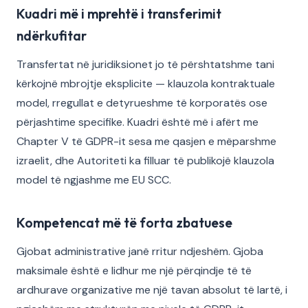
Kuadri më i mprehtë i transferimit
ndërkufitar
Transfertat në juridiksionet jo të përshtatshme tani
kërkojnë mbrojtje eksplicite — klauzola kontraktuale
model, rregullat e detyrueshme të korporatës ose
përjashtime specifike. Kuadri është më i afërt me
Chapter V të GDPR-it sesa me qasjen e mëparshme
izraelit, dhe Autoriteti ka filluar të publikojë klauzola
model të ngjashme me EU SCC.
Kompetencat më të forta zbatuese
Gjobat administrative janë rritur ndjeshëm. Gjoba
maksimale është e lidhur me një përqindje të të
ardhurave organizative me një tavan absolut të lartë, i