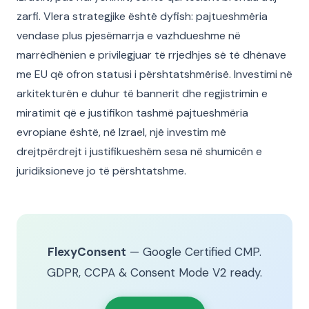
zarfi. Vlera strategjike është dyfish: pajtueshmëria
vendase plus pjesëmarrja e vazhdueshme në
marrëdhënien e privilegjuar të rrjedhjes së të dhënave
me EU që ofron statusi i përshtatshmërisë. Investimi në
arkitekturën e duhur të bannerit dhe regjistrimin e
miratimit që e justifikon tashmë pajtueshmëria
evropiane është, në Izrael, një investim më
drejtpërdrejt i justifikueshëm sesa në shumicën e
juridiksioneve jo të përshtatshme.
FlexyConsent
— Google Certified CMP.
GDPR, CCPA & Consent Mode V2 ready.