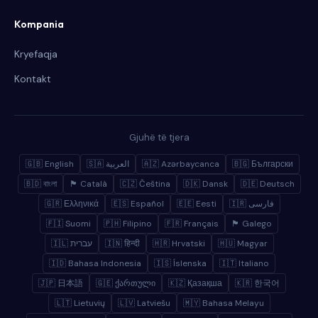
Kompania
Kryefaqja
Kontakt
Gjuhë të tjera
🇬🇧 English
🇸🇦 العربية
🇦🇿 Azərbaycanca
🇧🇬 Български
🇧🇩 বাংলা
🏴 Català
🇨🇿 Čeština
🇩🇰 Dansk
🇩🇪 Deutsch
🇬🇷 Ελληνικά
🇪🇸 Español
🇪🇪 Eesti
🇮🇷 فارسی
🇫🇮 Suomi
🇵🇭 Filipino
🇫🇷 Français
🏴 Galego
🇮🇱 עברית
🇮🇳 हिन्दी
🇭🇷 Hrvatski
🇭🇺 Magyar
🇮🇩 Bahasa Indonesia
🇮🇸 Íslenska
🇮🇹 Italiano
🇯🇵 日本語
🇬🇪 ქართული
🇰🇿 Қазақша
🇰🇷 한국어
🇱🇹 Lietuvių
🇱🇻 Latviešu
🇲🇾 Bahasa Melayu