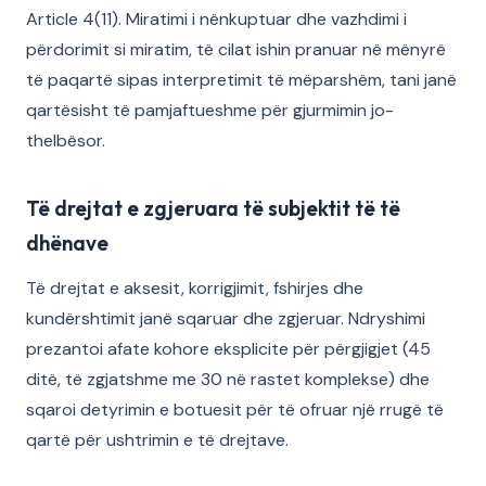
Article 4(11). Miratimi i nënkuptuar dhe vazhdimi i
përdorimit si miratim, të cilat ishin pranuar në mënyrë
të paqartë sipas interpretimit të mëparshëm, tani janë
qartësisht të pamjaftueshme për gjurmimin jo-
thelbësor.
Të drejtat e zgjeruara të subjektit të të
dhënave
Të drejtat e aksesit, korrigjimit, fshirjes dhe
kundërshtimit janë sqaruar dhe zgjeruar. Ndryshimi
prezantoi afate kohore eksplicite për përgjigjet (45
ditë, të zgjatshme me 30 në rastet komplekse) dhe
sqaroi detyrimin e botuesit për të ofruar një rrugë të
qartë për ushtrimin e të drejtave.