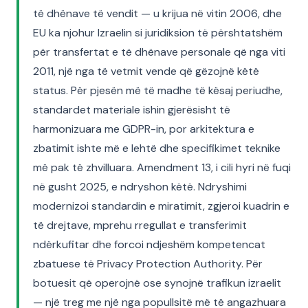
të dhënave të vendit — u krijua në vitin 2006, dhe
EU ka njohur Izraelin si juridiksion të përshtatshëm
për transfertat e të dhënave personale që nga viti
2011, një nga të vetmit vende që gëzojnë këtë
status. Për pjesën më të madhe të kësaj periudhe,
standardet materiale ishin gjerësisht të
harmonizuara me GDPR-in, por arkitektura e
zbatimit ishte më e lehtë dhe specifikimet teknike
më pak të zhvilluara. Amendment 13, i cili hyri në fuqi
në gusht 2025, e ndryshon këtë. Ndryshimi
modernizoi standardin e miratimit, zgjeroi kuadrin e
të drejtave, mprehu rregullat e transferimit
ndërkufitar dhe forcoi ndjeshëm kompetencat
zbatuese të Privacy Protection Authority. Për
botuesit që operojnë ose synojnë trafikun izraelit
— një treg me një nga popullsitë më të angazhuara