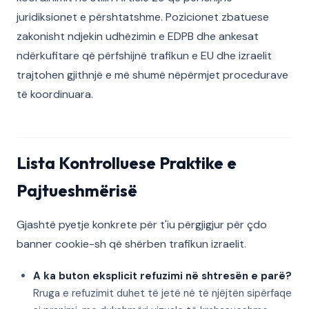
juridiksionet e përshtatshme. Pozicionet zbatuese
zakonisht ndjekin udhëzimin e EDPB dhe ankesat
ndërkufitare që përfshijnë trafikun e EU dhe izraelit
trajtohen gjithnjë e më shumë nëpërmjet procedurave
të koordinuara.
Lista Kontrolluese Praktike e
Pajtueshmërisë
Gjashtë pyetje konkrete për t'iu përgjigjur për çdo
banner cookie-sh që shërben trafikun izraelit.
A ka buton eksplicit refuzimi në shtresën e parë?
Rruga e refuzimit duhet të jetë në të njëjtën sipërfaqe