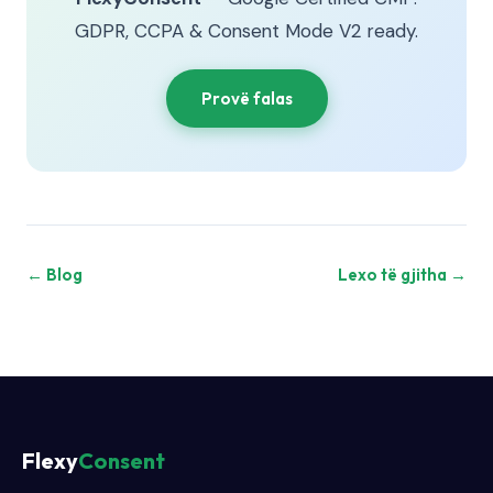
GDPR, CCPA & Consent Mode V2 ready.
Provë falas
← Blog
Lexo të gjitha →
Flexy
Consent