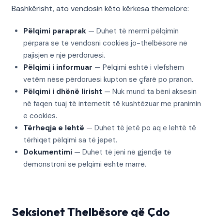
Bashkërisht, ato vendosin këto kërkesa themelore:
Pëlqimi paraprak
— Duhet të merrni pëlqimin
përpara se të vendosni cookies jo-thelbësore në
pajisjen e një përdoruesi.
Pëlqimi i informuar
— Pëlqimi është i vlefshëm
vetëm nëse përdoruesi kupton se çfarë po pranon.
Pëlqimi i dhënë lirisht
— Nuk mund ta bëni aksesin
në faqen tuaj të internetit të kushtëzuar me pranimin
e cookies.
Tërheqja e lehtë
— Duhet të jetë po aq e lehtë të
tërhiqet pëlqimi sa të jepet.
Dokumentimi
— Duhet të jeni në gjendje të
demonstroni se pëlqimi është marrë.
Seksionet Thelbësore që Çdo