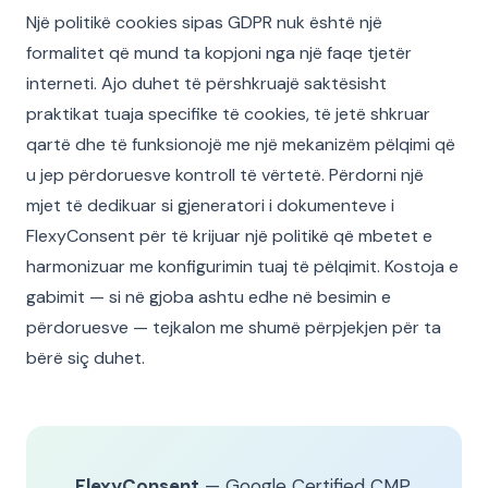
Një politikë cookies sipas GDPR nuk është një
formalitet që mund ta kopjoni nga një faqe tjetër
interneti. Ajo duhet të përshkruajë saktësisht
praktikat tuaja specifike të cookies, të jetë shkruar
qartë dhe të funksionojë me një mekanizëm pëlqimi që
u jep përdoruesve kontroll të vërtetë. Përdorni një
mjet të dedikuar si gjeneratori i dokumenteve i
FlexyConsent për të krijuar një politikë që mbetet e
harmonizuar me konfigurimin tuaj të pëlqimit. Kostoja e
gabimit — si në gjoba ashtu edhe në besimin e
përdoruesve — tejkalon me shumë përpjekjen për ta
bërë siç duhet.
FlexyConsent
— Google Certified CMP.