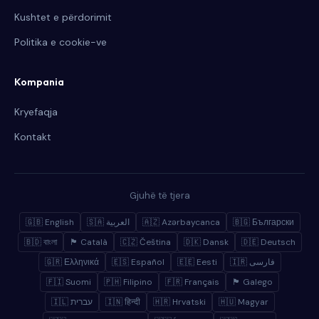
Kushtet e përdorimit
Politika e cookie-ve
Kompania
Kryefaqja
Kontakt
Gjuhë të tjera
🇬🇧 English
🇸🇦 العربية
🇦🇿 Azərbaycanca
🇧🇬 Български
🇧🇩 বাংলা
🏴 Català
🇨🇿 Čeština
🇩🇰 Dansk
🇩🇪 Deutsch
🇬🇷 Ελληνικά
🇪🇸 Español
🇪🇪 Eesti
🇮🇷 فارسی
🇫🇮 Suomi
🇵🇭 Filipino
🇫🇷 Français
🏴 Galego
🇮🇱 עברית
🇮🇳 हिन्दी
🇭🇷 Hrvatski
🇭🇺 Magyar