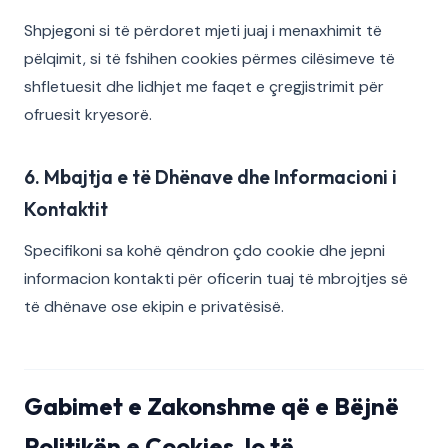
Shpjegoni si të përdoret mjeti juaj i menaxhimit të
pëlqimit, si të fshihen cookies përmes cilësimeve të
shfletuesit dhe lidhjet me faqet e çregjistrimit për
ofruesit kryesorë.
6. Mbajtja e të Dhënave dhe Informacioni i
Kontaktit
Specifikoni sa kohë qëndron çdo cookie dhe jepni
informacion kontakti për oficerin tuaj të mbrojtjes së
të dhënave ose ekipin e privatësisë.
Gabimet e Zakonshme që e Bëjnë
Politikën e Cookies Jo të