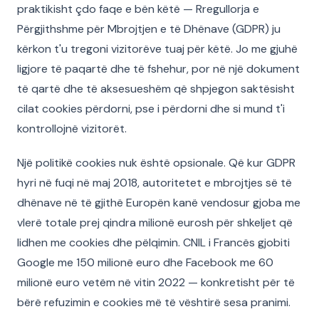
praktikisht çdo faqe e bën këtë — Rregullorja e
Përgjithshme për Mbrojtjen e të Dhënave (GDPR) ju
kërkon t'u tregoni vizitorëve tuaj për këtë. Jo me gjuhë
ligjore të paqartë dhe të fshehur, por në një dokument
të qartë dhe të aksesueshëm që shpjegon saktësisht
cilat cookies përdorni, pse i përdorni dhe si mund t'i
kontrollojnë vizitorët.
Një politikë cookies nuk është opsionale. Që kur GDPR
hyri në fuqi në maj 2018, autoritetet e mbrojtjes së të
dhënave në të gjithë Europën kanë vendosur gjoba me
vlerë totale prej qindra milionë eurosh për shkeljet që
lidhen me cookies dhe pëlqimin. CNIL i Francës gjobiti
Google me 150 milionë euro dhe Facebook me 60
milionë euro vetëm në vitin 2022 — konkretisht për të
bërë refuzimin e cookies më të vështirë sesa pranimi.