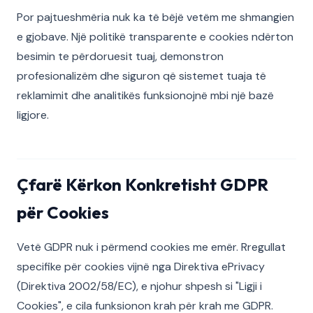
Por pajtueshmëria nuk ka të bëjë vetëm me shmangien
e gjobave. Një politikë transparente e cookies ndërton
besimin te përdoruesit tuaj, demonstron
profesionalizëm dhe siguron që sistemet tuaja të
reklamimit dhe analitikës funksionojnë mbi një bazë
ligjore.
Çfarë Kërkon Konkretisht GDPR
për Cookies
Vetë GDPR nuk i përmend cookies me emër. Rregullat
specifike për cookies vijnë nga Direktiva ePrivacy
(Direktiva 2002/58/EC), e njohur shpesh si "Ligji i
Cookies", e cila funksionon krah për krah me GDPR.