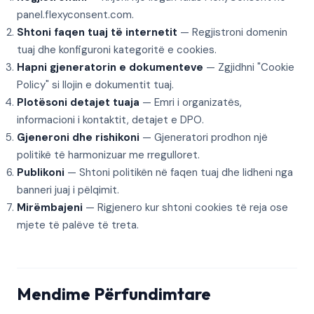
panel.flexyconsent.com.
Shtoni faqen tuaj të internetit
— Regjistroni domenin
tuaj dhe konfiguroni kategoritë e cookies.
Hapni gjeneratorin e dokumenteve
— Zgjidhni "Cookie
Policy" si llojin e dokumentit tuaj.
Plotësoni detajet tuaja
— Emri i organizatës,
informacioni i kontaktit, detajet e DPO.
Gjeneroni dhe rishikoni
— Gjeneratori prodhon një
politikë të harmonizuar me rregulloret.
Publikoni
— Shtoni politikën në faqen tuaj dhe lidheni nga
banneri juaj i pëlqimit.
Mirëmbajeni
— Rigjenero kur shtoni cookies të reja ose
mjete të palëve të treta.
Mendime Përfundimtare