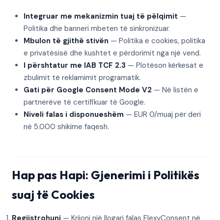
Integruar me mekanizmin tuaj të pëlqimit
—
Politika dhe banneri mbeten të sinkronizuar.
Mbulon të gjithë stivën
— Politika e cookies, politika
e privatësisë dhe kushtet e përdorimit nga një vend.
I përshtatur me IAB TCF 2.3
— Plotëson kërkesat e
zbulimit të reklamimit programatik.
Gati për Google Consent Mode V2
— Në listën e
partnerëve të certifikuar të Google.
Niveli falas i disponueshëm
— EUR 0/muaj për deri
në 5.000 shikime faqesh.
Hap pas Hapi: Gjenerimi i Politikës
suaj të Cookies
Regjistrohuni
— Krijoni një llogari falas FlexyConsent në