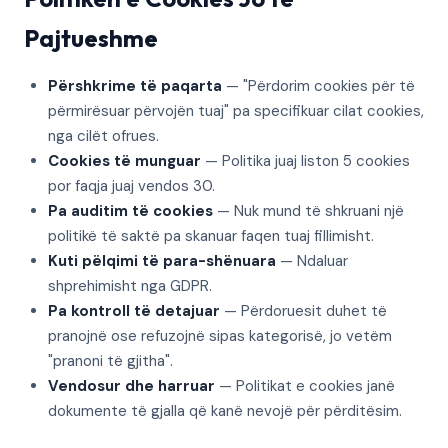
Pajtueshme
Përshkrime të paqarta
— "Përdorim cookies për të
përmirësuar përvojën tuaj" pa specifikuar cilat cookies,
nga cilët ofrues.
Cookies të munguar
— Politika juaj liston 5 cookies
por faqja juaj vendos 30.
Pa auditim të cookies
— Nuk mund të shkruani një
politikë të saktë pa skanuar faqen tuaj fillimisht.
Kuti pëlqimi të para-shënuara
— Ndaluar
shprehimisht nga GDPR.
Pa kontroll të detajuar
— Përdoruesit duhet të
pranojnë ose refuzojnë sipas kategorisë, jo vetëm
"pranoni të gjitha".
Vendosur dhe harruar
— Politikat e cookies janë
dokumente të gjalla që kanë nevojë për përditësim.