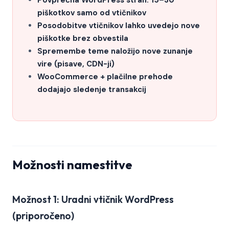
Povprečna WordPress stran: 15–30
piškotkov samo od vtičnikov
Posodobitve vtičnikov lahko uvedejo nove
piškotke brez obvestila
Spremembe teme naložijo nove zunanje
vire (pisave, CDN-ji)
WooCommerce + plačilne prehode
dodajajo sledenje transakcij
Možnosti namestitve
Možnost 1: Uradni vtičnik WordPress
(priporočeno)