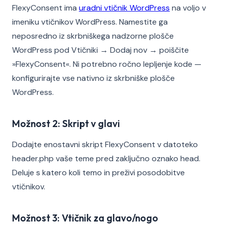
FlexyConsent ima
uradni vtičnik WordPress
na voljo v
imeniku vtičnikov WordPress. Namestite ga
neposredno iz skrbniškega nadzorne plošče
WordPress pod Vtičniki → Dodaj nov → poiščite
»FlexyConsent«. Ni potrebno ročno lepljenje kode —
konfigurirajte vse nativno iz skrbniške plošče
WordPress.
Možnost 2: Skript v glavi
Dodajte enostavni skript FlexyConsent v datoteko
header.php vaše teme pred zaključno oznako head.
Deluje s katero koli temo in preživi posodobitve
vtičnikov.
Možnost 3: Vtičnik za glavo/nogo