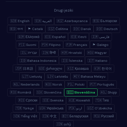
Drugi jeziki
🇬🇧 English
🇸🇦 العربية
🇦🇿 Azərbaycanca
🇧🇬 Български
🇧🇩 বাংলা
🏴 Català
🇨🇿 Čeština
🇩🇰 Dansk
🇩🇪 Deutsch
🇬🇷 Ελληνικά
🇪🇸 Español
🇪🇪 Eesti
🇮🇷 فارسی
🇫🇮 Suomi
🇵🇭 Filipino
🇫🇷 Français
🏴 Galego
🇮🇱 עברית
🇮🇳 हिन्दी
🇭🇷 Hrvatski
🇭🇺 Magyar
🇮🇩 Bahasa Indonesia
🇮🇸 Íslenska
🇮🇹 Italiano
🇯🇵 日本語
🇬🇪 ქართული
🇰🇿 Қазақша
🇰🇷 한국어
🇱🇹 Lietuvių
🇱🇻 Latviešu
🇲🇾 Bahasa Melayu
🇳🇱 Nederlands
🇳🇴 Norsk
🇵🇱 Polski
🇵🇹 Português
🇷🇴 Română
🇸🇰 Slovenčina
🇸🇮 Slovenščina
🇦🇱 Shqip
🇷🇸 Српски
🇸🇪 Svenska
🇰🇪 Kiswahili
🇹🇭 ไทย
🇹🇷 Türkçe
🇺🇦 Українська
🇵🇰 اردو
🇺🇿 Oʻzbekcha
🇻🇳 Tiếng Việt
🇨🇳 中文
🇧🇾 Беларуская
🇷🇺 Русский
🇮🇳 தமிழ்