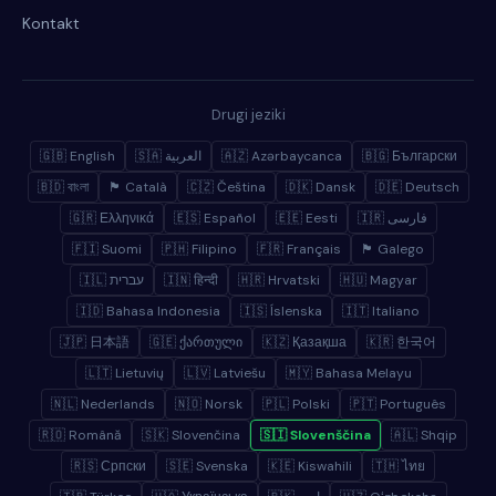
Kontakt
Drugi jeziki
🇬🇧 English
🇸🇦 العربية
🇦🇿 Azərbaycanca
🇧🇬 Български
🇧🇩 বাংলা
🏴 Català
🇨🇿 Čeština
🇩🇰 Dansk
🇩🇪 Deutsch
🇬🇷 Ελληνικά
🇪🇸 Español
🇪🇪 Eesti
🇮🇷 فارسی
🇫🇮 Suomi
🇵🇭 Filipino
🇫🇷 Français
🏴 Galego
🇮🇱 עברית
🇮🇳 हिन्दी
🇭🇷 Hrvatski
🇭🇺 Magyar
🇮🇩 Bahasa Indonesia
🇮🇸 Íslenska
🇮🇹 Italiano
🇯🇵 日本語
🇬🇪 ქართული
🇰🇿 Қазақша
🇰🇷 한국어
🇱🇹 Lietuvių
🇱🇻 Latviešu
🇲🇾 Bahasa Melayu
🇳🇱 Nederlands
🇳🇴 Norsk
🇵🇱 Polski
🇵🇹 Português
🇷🇴 Română
🇸🇰 Slovenčina
🇸🇮 Slovenščina
🇦🇱 Shqip
🇷🇸 Српски
🇸🇪 Svenska
🇰🇪 Kiswahili
🇹🇭 ไทย