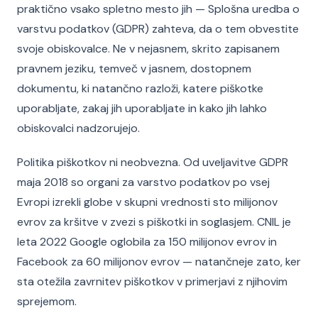
praktično vsako spletno mesto jih — Splošna uredba o
varstvu podatkov (GDPR) zahteva, da o tem obvestite
svoje obiskovalce. Ne v nejasnem, skrito zapisanem
pravnem jeziku, temveč v jasnem, dostopnem
dokumentu, ki natančno razloži, katere piškotke
uporabljate, zakaj jih uporabljate in kako jih lahko
obiskovalci nadzorujejo.
Politika piškotkov ni neobvezna. Od uveljavitve GDPR
maja 2018 so organi za varstvo podatkov po vsej
Evropi izrekli globe v skupni vrednosti sto milijonov
evrov za kršitve v zvezi s piškotki in soglasjem. CNIL je
leta 2022 Google oglobila za 150 milijonov evrov in
Facebook za 60 milijonov evrov — natančneje zato, ker
sta otežila zavrnitev piškotkov v primerjavi z njihovim
sprejemom.