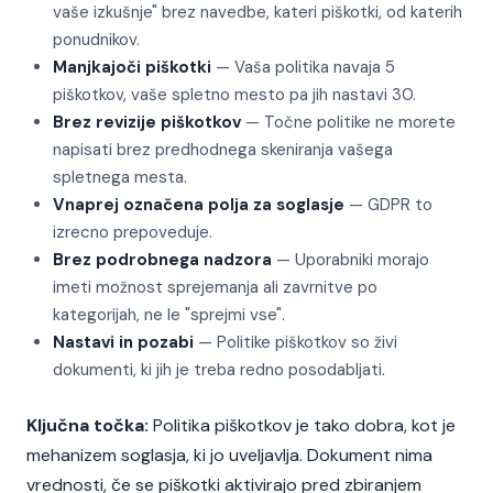
vaše izkušnje" brez navedbe, kateri piškotki, od katerih
ponudnikov.
Manjkajoči piškotki
— Vaša politika navaja 5
piškotkov, vaše spletno mesto pa jih nastavi 30.
Brez revizije piškotkov
— Točne politike ne morete
napisati brez predhodnega skeniranja vašega
spletnega mesta.
Vnaprej označena polja za soglasje
— GDPR to
izrecno prepoveduje.
Brez podrobnega nadzora
— Uporabniki morajo
imeti možnost sprejemanja ali zavrnitve po
kategorijah, ne le "sprejmi vse".
Nastavi in pozabi
— Politike piškotkov so živi
dokumenti, ki jih je treba redno posodabljati.
Ključna točka:
Politika piškotkov je tako dobra, kot je
mehanizem soglasja, ki jo uveljavlja. Dokument nima
vrednosti, če se piškotki aktivirajo pred zbiranjem