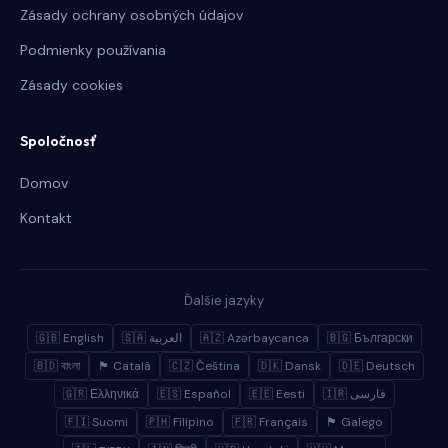
Zásady ochrany osobných údajov
Podmienky používania
Zásady cookies
Spoločnosť
Domov
Kontakt
Ďalšie jazyky
🇬🇧 English
🇸🇦 العربية
🇦🇿 Azərbaycanca
🇧🇬 Български
🇧🇩 বাংলা
🏴 Català
🇨🇿 Čeština
🇩🇰 Dansk
🇩🇪 Deutsch
🇬🇷 Ελληνικά
🇪🇸 Español
🇪🇪 Eesti
🇮🇷 فارسی
🇫🇮 Suomi
🇵🇭 Filipino
🇫🇷 Français
🏴 Galego