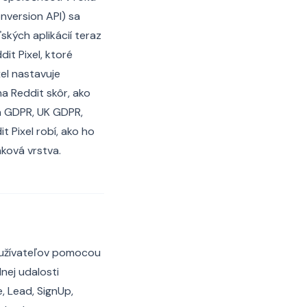
nversion API) sa
ských aplikácií teraz
it Pixel, ktoré
el nastavuje
a Reddit skôr, ako
ľa GDPR, UK GDPR,
t Pixel robí, ako ho
ková vrstva.
používateľov pomocou
nej udalosti
, Lead, SignUp,