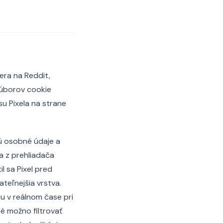
era na Reddit,
súborov cookie
su Pixela na strane
jú osobné údaje a
 z prehliadača
l sa Pixel pred
teľnejšia vrstva.
iu v reálnom čase pri
ré možno filtrovať