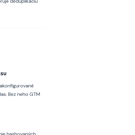
ruje deduplikáciu
asu
nakonfigurované
hlas. Bez neho GTM
anie hashovaných