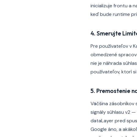
inicializuje frontu a
keď bude runtime pr
4. Smerujte Limi
Pre používateľov v Ka
obmedzené spracovani
nie je náhrada súhla
používateľov, ktorí si
5. Premostenie n
Väčšina zásobníkov 
signály súhlasu v2 —
dataLayer pred spust
Google áno, a akáko