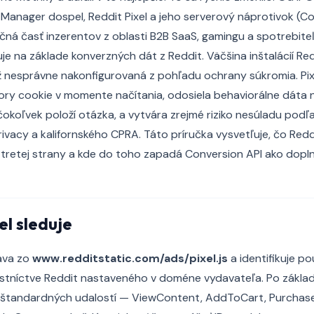
Manager dospel, Reddit Pixel a jeho serverový náprotivok (Co
načná časť inzerentov z oblasti B2B SaaS, gamingu a spotrebiteľ
je na základe konverzných dát z Reddit. Väčšina inštalácií Redd
ež nesprávne nakonfigurovaná z pohľadu ochrany súkromia. Pix
ory cookie v momente načítania, odosiela behaviorálne dáta n
čokoľvek položí otázka, a vytvára zrejmé riziko nesúladu pod
ivacy a kalifornského CPRA. Táto príručka vysvetľuje, čo Reddi
 tretej strany a kde do toho zapadá Conversion API ako dopln
el sleduje
tava zo
www.redditstatic.com/ads/pixel.js
a identifikuje 
astníctve Reddit nastaveného v doméne vydavateľa. Po základ
ok štandardných udalostí — ViewContent, AddToCart, Purchase