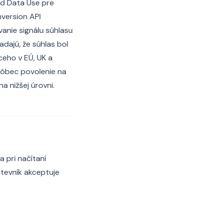
ed Data Use pre
nversion API
anie signálu súhlasu
dajú, že súhlas bol
ceho v EÚ, UK a
l vôbec povolenie na
a nižšej úrovni.
a pri načítaní
števník akceptuje