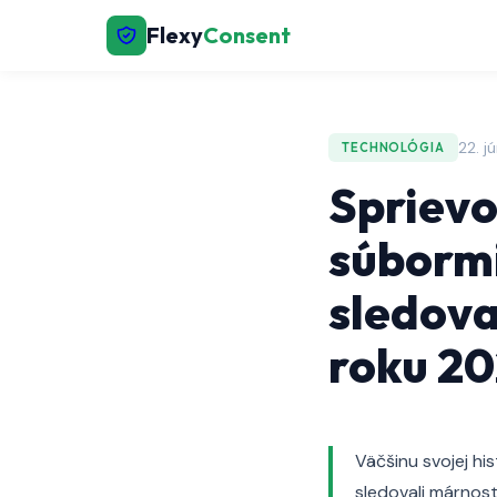
Flexy
Consent
22. j
TECHNOLÓGIA
Sprievo
súbormi
sledova
roku 2
Väčšinu svojej hi
sledovali márnost