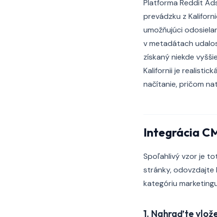
Platforma Reddit Ads
prevádzku z Kaliforn
umožňujúci odosiela
v metadátach udalost
získaný niekde vyšši
Kalifornii je realist
načítanie, pričom na
Integrácia C
Spoľahlivý vzor je to
stránky, odovzdajte 
kategóriu marketingu
1. Nahraďte vlož