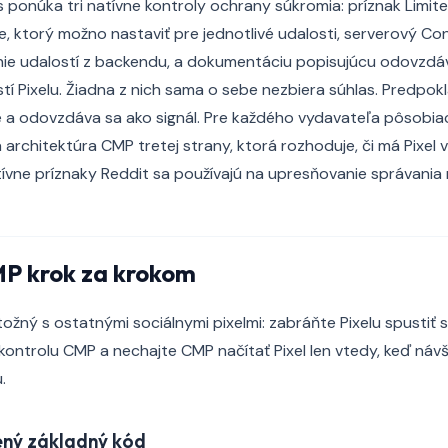
 ponúka tri natívne kontroly ochrany súkromia: príznak Limit
ie, ktorý možno nastaviť pre jednotlivé udalosti, serverový Co
nie udalostí z backendu, a dokumentáciu popisujúcu odovzdáv
í Pixelu. Žiadna z nich sama o sebe nezbiera súhlas. Predpokla
e a odovzdáva sa ako signál. Pre každého vydavateľa pôsobia
ická architektúra CMP tretej strany, ktorá rozhoduje, či má Pixe
tívne príznaky Reddit sa používajú na upresňovanie správania n
MP krok za krokom
tožný s ostatnými sociálnymi pixelmi: zabráňte Pixelu spustiť s
kontrolu CMP a nechajte CMP načítať Pixel len vtedy, keď náv
.
ený základný kód