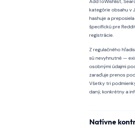
AddToWishlist, Sear
kategórie obsahu v 
hashuje a preposiela 
špecifickú pre Reddi
registrácie.
Z regulačného hľadis
sú nevyhnutné — exis
osobnými údajmi podľ
zaraďuje prenos po
Všetky tri podmienky
daný, konkrétny a inf
Natívne kontr