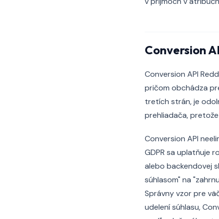
v príjmoch v atribuč
Conversion AP
Conversion API Reddi
pričom obchádza preh
tretích strán, je od
prehliadača, pretože 
Conversion API neeli
GDPR sa uplatňuje r
alebo backendovej sl
súhlasom" na "zahrnu
Správny vzor pre väčš
udelení súhlasu, Con