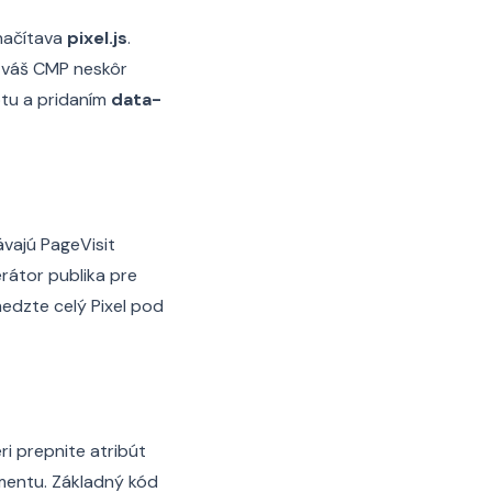
načítava
pixel.js
.
 váš CMP neskôr
ptu a pridaním
data-
vajú PageVisit
rátor publika pre
medzte celý Pixel pod
i prepnite atribút
mentu. Základný kód