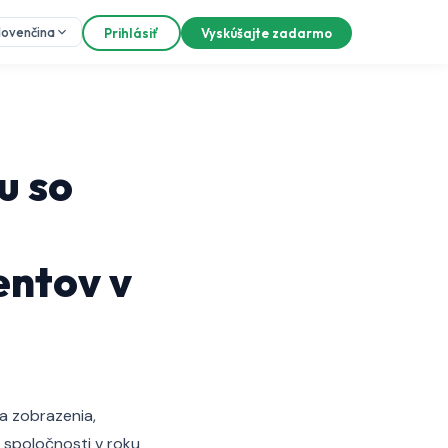
lovenčina
Prihlásiť
Vyskúšajte zadarmo
u so
entov v
za zobrazenia,
O spoločnosti v roku