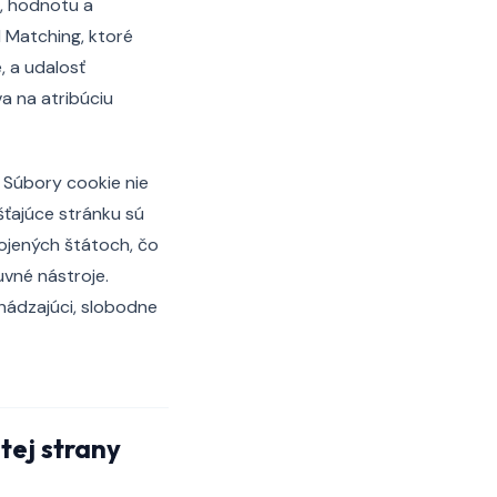
, hodnotu a
 Matching, ktoré
, a udalosť
a na atribúciu
. Súbory cookie nie
šťajúce stránku sú
pojených štátoch, čo
vné nástroje.
hádzajúci, slobodne
tej strany