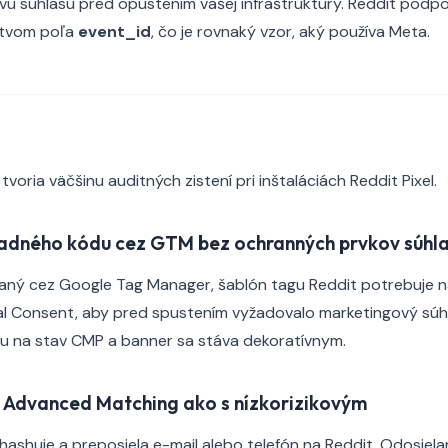
u súhlasu pred opustením vašej infraštruktúry. Reddit podpo
ctvom poľa
event_id
, čo je rovnaký vzor, aký používa Meta.
a
tvoria väčšinu auditných zistení pri inštaláciách Reddit Pixel.
ladného kódu cez GTM bez ochranných prvkov súhl
ovaný cez Google Tag Manager, šablón tagu Reddit potrebuje 
al Consent, aby pred spustením vyžadovalo marketingový sú
du na stav CMP a banner sa stáva dekoratívnym.
 Advanced Matching ako s nízkorizikovým
ashuje a preposiela e-mail alebo telefón na Reddit. Odosiel