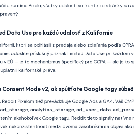
 načíta runtime Pixelu; všetky udalosti vo fronte zo stránky sa
ipravený.
ted Data Use pre každú udalosť z Kalifornie
lifornii, ktorí sa odhlásili z predaja alebo zdieľania podľa CPRA
e, odošlite príslušný príznak Limited Data Use pri každom vo
su v EÚ — je to mechanizmus špecifický pre CCPA — ale je to 
 uplatnili kalifornské práva.
a Consent Mode v2, ak spúšťate Google tagy súbe
s Reddit Pixelom tiež prevádzkuje Google Ads a GA4. Váš CMP
ad_storage
,
analytics_storage
,
ad_user_data
,
ad_perso
ením akéhokoľvek Google tagu. Reddit tieto signály natívne 
ľvek nekonzistentnosť medzi dvoma zásobníkmi sa objaví ak