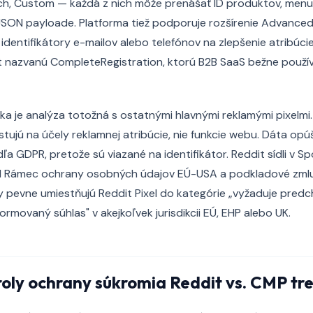
ch, Custom — každá z nich môže prenášať ID produktov, menu
JSON payloade. Platforma tiež podporuje rozšírenie Advanced
identifikátory e-mailov alebo telefónov na zlepšenie atribúcie
t nazvanú CompleteRegistration, ktorú B2B SaaS bežne použív
ka je analýza totožná s ostatnými hlavnými reklamými pixelmi
tujú na účely reklamnej atribúcie, nie funkcie webu. Dáta opú
a GDPR, pretože sú viazané na identifikátor. Reddit sídli v S
d Rámec ochrany osobných údajov EÚ-USA a podkladové zmlu
 pevne umiestňujú Reddit Pixel do kategórie „vyžaduje predc
ormovaný súhlas" v akejkoľvek jurisdikcii EÚ, EHP alebo UK.
oly ochrany súkromia Reddit vs. CMP tre