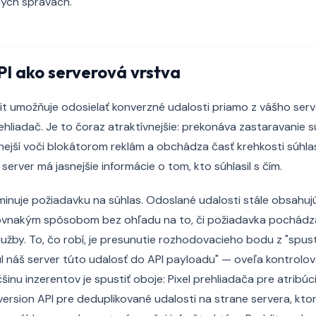
ných správach.
I ako serverová vrstva
t umožňuje odosielať konverzné udalosti priamo z vášho serv
liadač. Je to čoraz atraktívnejšie: prekonáva zastaravanie 
olnejší voči blokátorom reklám a obchádza časť krehkosti súhla
server má jasnejšie informácie o tom, kto súhlasil s čím.
minuje požiadavku na súhlas. Odoslané udalosti stále obsahu
ovnakým spôsobom bez ohľadu na to, či požiadavka pochádza
užby. To, čo robí, je presunutie rozhodovacieho bodu z "spusti
l náš server túto udalosť do API payloadu" — oveľa kontrolova
inu inzerentov je spustiť oboje: Pixel prehliadača pre atribúc
version API pre deduplikované udalosti na strane servera, kto