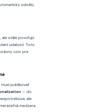
 automaticky odošlú,
, ale stále povoľujú
laní udalosti. Toto
správny vzor pre
žne
 musí publikovať
nalization
— do
nespotrebúva, ale
o merateľná medzera