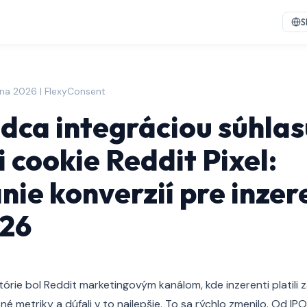
S
úna 2026 | FlexyConsent
dca integráciou súhlas
 cookie Reddit Pixel:
nie konverzií pre inzer
026
stórie bol Reddit marketingovým kanálom, kde inzerenti platili 
né metriky a dúfali v to najlepšie. To sa rýchlo zmenilo. Od IP