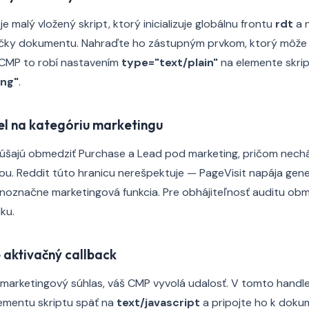
e malý vložený skript, ktorý inicializuje globálnu frontu
rdt
a 
ičky dokumentu. Nahraďte ho zástupným prvkom, ktorý môže
 CMP to robí nastavením
type="text/plain"
na elemente skri
ing"
.
el na kategóriu marketingu
kúšajú obmedziť Purchase a Lead pod marketing, pričom nechá
ou. Reddit túto hranicu nerešpektuje — PageVisit napája gene
ednoznačne marketingová funkcia. Pre obhájiteľnosť auditu ob
iku.
 aktivačný callback
 marketingový súhlas, váš CMP vyvolá udalosť. V tomto handler
mentu skriptu späť na
text/javascript
a pripojte ho k doku