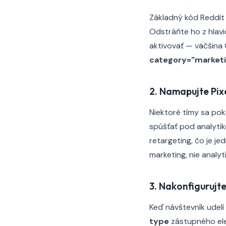
Základný kód Reddit j
Odstráňte ho z hlav
aktivovať — väčšina
category="market
2. Namapujte Pix
Niektoré tímy sa po
spúšťať pod analytik
retargeting, čo je j
marketing, nie analyt
3. Nakonfigurujte
Keď návštevník udelí
type
zástupného ele