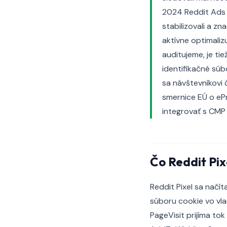
2024 Reddit Ads 
stabilizovali a z
aktívne optimalizu
auditujeme, je ti
identifikačné súb
sa návštevníkovi 
smernice EÚ o ePr
integrovať s CMP
Čo Reddit Pix
Reddit Pixel sa načí
súboru cookie vo vl
PageVisit prijíma t