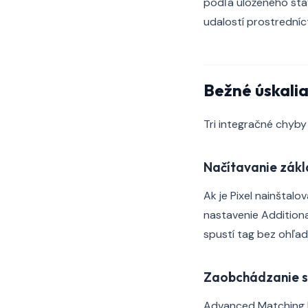
podľa uloženého stav
udalostí prostrední
Bežné úskali
Tri integračné chyby 
Načítavanie zák
Ak je Pixel nainštal
nastavenie Addition
spustí tag bez ohľa
Zaobchádzanie s
Advanced Matching h