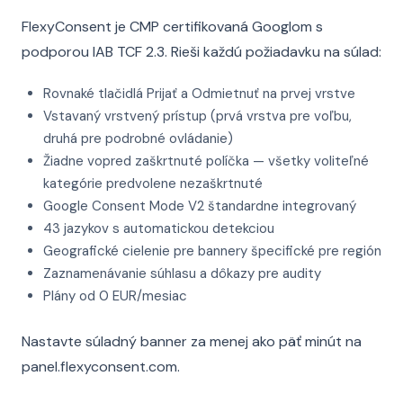
FlexyConsent je CMP certifikovaná Googlom s
podporou IAB TCF 2.3. Rieši každú požiadavku na súlad:
Rovnaké tlačidlá Prijať a Odmietnuť na prvej vrstve
Vstavaný vrstvený prístup (prvá vrstva pre voľbu,
druhá pre podrobné ovládanie)
Žiadne vopred zaškrtnuté políčka — všetky voliteľné
kategórie predvolene nezaškrtnuté
Google Consent Mode V2 štandardne integrovaný
43 jazykov s automatickou detekciou
Geografické cielenie pre bannery špecifické pre región
Zaznamenávanie súhlasu a dôkazy pre audity
Plány od 0 EUR/mesiac
Nastavte súladný banner za menej ako päť minút na
panel.flexyconsent.com.