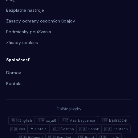
Bezplatné nástroje
Zásady ochrany osobných údajov
Podmienky používania
Zásady cookies
Spoločnosť
Domov
Kontakt
Ďalšie jazyky
🇬🇧 English
🇸🇦 العربية
🇦🇿 Azərbaycanca
🇧🇬 Български
🇧🇩 বাংলা
🏴 Català
🇨🇿 Čeština
🇩🇰 Dansk
🇩🇪 Deutsch
🇬🇷 Ελληνικά
🇪🇸 Español
🇪🇪 Eesti
🇮🇷 فارسی