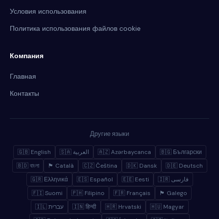
Условия использования
Политика использования файлов cookie
Компания
Главная
Контакты
Другие языки
🇬🇧 English
🇸🇦 العربية
🇦🇿 Azərbaycanca
🇧🇬 Български
🇧🇩 বাংলা
🏴 Català
🇨🇿 Čeština
🇩🇰 Dansk
🇩🇪 Deutsch
🇬🇷 Ελληνικά
🇪🇸 Español
🇪🇪 Eesti
🇮🇷 فارسی
🇫🇮 Suomi
🇵🇭 Filipino
🇫🇷 Français
🏴 Galego
🇮🇱 עברית
🇮🇳 हिन्दी
🇭🇷 Hrvatski
🇭🇺 Magyar