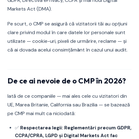
GDPR, Directiva ePrivacy, CCPA și mai noul Digital
Markets Act (DMA).
Pe scurt, o CMP se asigură că vizitatorii tăi au opțiuni
clare privind modul în care datele lor personale sunt
utilizate — cookie-uri, pixeli de urmărire, reclame — și
că ai dovada acelui consimțământ în cazul unui audit.
De ce ai nevoie de o CMP în 2026?
Iată de ce companiile — mai ales cele cu vizitatori din
UE, Marea Britanie, California sau Brazilia — se bazează
pe CMP mai mult ca niciodată:
✅
Respectarea legii: Reglementări precum GDPR,
CCPA/CPRA, LGPD și Digital Markets Act fac