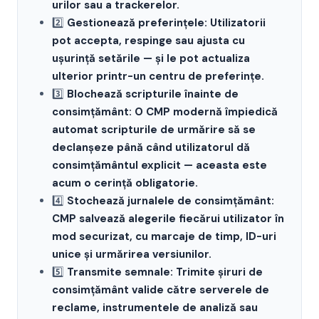
urilor sau a trackerelor.
2️⃣
Gestionează preferințele: Utilizatorii
pot accepta, respinge sau ajusta cu
ușurință setările — și le pot actualiza
ulterior printr-un centru de preferințe.
3️⃣
Blochează scripturile înainte de
consimțământ: O CMP modernă împiedică
automat scripturile de urmărire să se
declanșeze până când utilizatorul dă
consimțământul explicit — aceasta este
acum o cerință obligatorie.
4️⃣
Stochează jurnalele de consimțământ:
CMP salvează alegerile fiecărui utilizator în
mod securizat, cu marcaje de timp, ID-uri
unice și urmărirea versiunilor.
5️⃣
Transmite semnale: Trimite șiruri de
consimțământ valide către serverele de
reclame, instrumentele de analiză sau