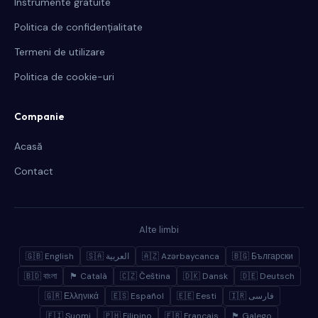
Instrumente gratuite
Politica de confidențialitate
Termeni de utilizare
Politica de cookie-uri
Companie
Acasă
Contact
Alte limbi
🇬🇧 English
🇸🇦 العربية
🇦🇿 Azərbaycanca
🇧🇬 Български
🇧🇩 বাংলা
🏴 Català
🇨🇿 Čeština
🇩🇰 Dansk
🇩🇪 Deutsch
🇬🇷 Ελληνικά
🇪🇸 Español
🇪🇪 Eesti
🇮🇷 فارسی
🇫🇮 Suomi
🇵🇭 Filipino
🇫🇷 Français
🏴 Galego