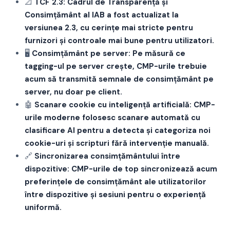
📐
TCF 2.3: Cadrul de Transparență și
Consimțământ al IAB a fost actualizat la
versiunea 2.3, cu cerințe mai stricte pentru
furnizori și controale mai bune pentru utilizatori.
🖥️
Consimțământ pe server: Pe măsură ce
tagging-ul pe server crește, CMP-urile trebuie
acum să transmită semnale de consimțământ pe
server, nu doar pe client.
🤖
Scanare cookie cu inteligență artificială: CMP-
urile moderne folosesc scanare automată cu
clasificare AI pentru a detecta și categoriza noi
cookie-uri și scripturi fără intervenție manuală.
🔗
Sincronizarea consimțământului între
dispozitive: CMP-urile de top sincronizează acum
preferințele de consimțământ ale utilizatorilor
între dispozitive și sesiuni pentru o experiență
uniformă.