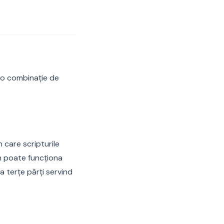
 o combinație de
 care scripturile
um poate funcționa
la terțe părți servind