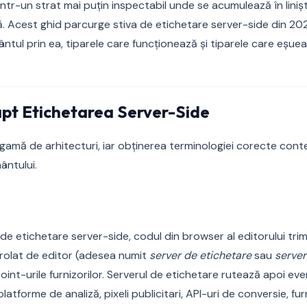
ntr-un strat mai puțin inspectabil unde se acumulează în lini
. Acest ghid parcurge stiva de etichetare server-side din 202
tul prin ea, tiparele care funcționează și tiparele care eșuea
apt Etichetarea Server-Side
amă de arhitecturi, iar obținerea terminologiei corecte con
ntului.
de etichetare server-side, codul din browser al editorului tri
rolat de editor (adesea numit
server de etichetare
sau
server
int-urile furnizorilor. Serverul de etichetare rutează apoi ev
platforme de analiză, pixeli publicitari, API-uri de conversie, fu