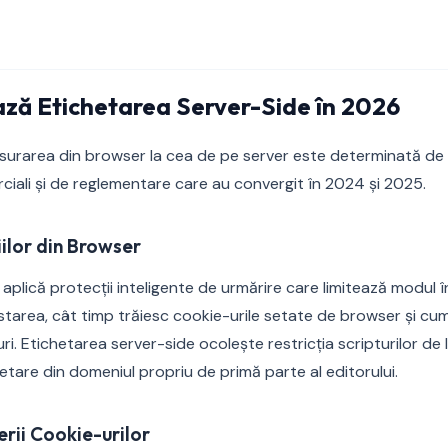
ză Etichetarea Server-Side în 2026
surarea din browser la cea de pe server este determinată de
rciali și de reglementare care au convergit în 2024 și 2025.
iilor din Browser
lică protecții inteligente de urmărire care limitează modul în
a starea, cât timp trăiesc cookie-urile setate de browser și c
ri. Etichetarea server-side ocolește restricția scripturilor de 
tare din domeniul propriu de primă parte al editorului.
rii Cookie-urilor