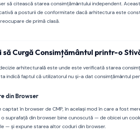
ser să citească starea consimțământului independent. Aceas
cativă a posturii de conformitate dacă arhitectura este const
reocupare de primă clasă.
 să Curgă Consimțământul printr-o Stiv
ecizie arhitecturală este unde este verificată starea consimț
a indică faptul că utilizatorul nu și-a dat consimțământul pe
re din Browser
captat în browser de CMP, în același mod în care a fost mer
o suprafață din browser bine cunoscută — de obicei un cooki
e — și expune starea altor coduri din browser.