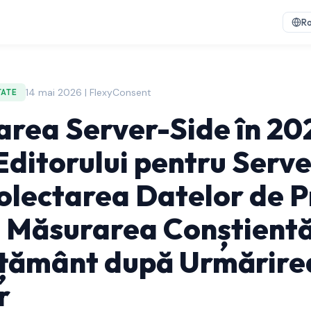
R
14 mai 2026 | FlexyConsent
TATE
area Server-Side în 20
Editorului pentru Serve
lectarea Datelor de 
i Măsurarea Conștient
țământ după Urmărirea
r