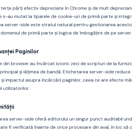
 terțe părți efectiv depreciate în Chrome și de mult depreciate
e s-au mutat la tiparele de cookie-uri de primă parte și integr
ea server-side este stratul natural pentru gestionarea acest
 domeniul de primă parte și logica de îmbogățire de pe server.
anței Paginilor
 din browser au încărcat istoric zeci de scripturi de la furni
 principal și lățimea de bandă. Etichetarea server-side reduc
 și impactul asupra încărcării paginilor, ceea ce are efecte m
 utilizatorilor.
ității
area server-side oferă editorului un singur punct auditabil un
e fi verificată înainte de orice procesare din aval, în loc să c