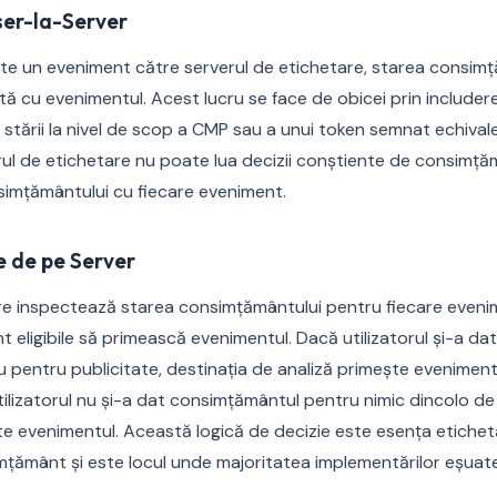
ser-la-Server
te un eveniment către serverul de etichetare, starea consimț
 cu evenimentul. Acest lucru se face de obicei prin includere
stării la nivel de scop a CMP sau a unui token semnat echival
rul de etichetare nu poate lua decizii conștiente de consimț
imțământului cu fiecare eveniment.
e de pe Server
re inspectează starea consimțământului pentru fiecare eveni
unt eligibile să primească evenimentul. Dacă utilizatorul și-a 
u pentru publicitate, destinația de analiză primește evenimentu
tilizatorul nu și-a dat consimțământul pentru nimic dincolo de 
te evenimentul. Această logică de decizie este esența etichetă
țământ și este locul unde majoritatea implementărilor eșuat