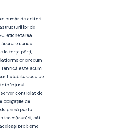
mic număr de editori
astructurii lor de
26, etichetarea
 măsurare serios —
 la terțe părți,
 platformelor precum
ura tehnică este acum
sunt stabile. Ceea ce
ate în jurul
 server controlat de
 obligațiile de
 de primă parte
atea măsurării, cât
 aceleași probleme