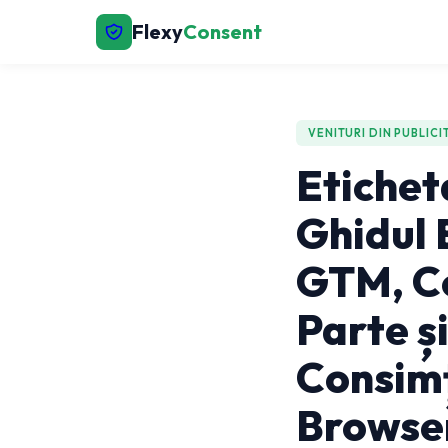
Flexy
Consent
VENITURI DIN PUBLICI
Etichet
Ghidul 
GTM, Co
Parte ș
Consim
Browse