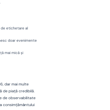
.
de etichetare al
primesc doar evenimente
ță mai mică și
6, dar mai multe
 de piață credibilă.
te de observabilitate
tea consimțământului