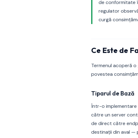
de conformitate î
regulator observă
curgă consimțămân
Ce Este de F
Termenul acoperă o g
povestea consimțămâ
Tiparul de Bază
Într-o implementare 
către un server cont
de direct către endpo
destinații din aval — 