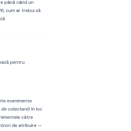
ște până când un
6, cum ar trebui să
ză.
tează pentru
mite evenimente
 de colectare
) în loc
enimentele către
rnizori de atribuire —