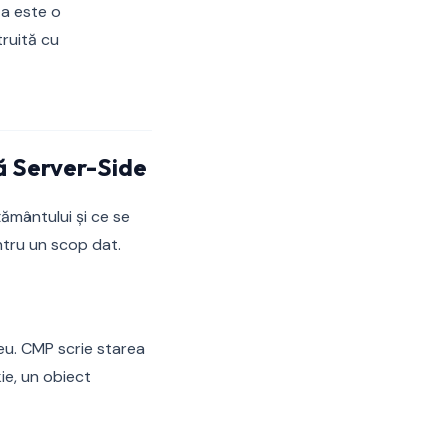
ta este o
ruită cu
ă Server-Side
ământului și ce se
ntru un scop dat.
eu. CMP scrie starea
e, un obiect