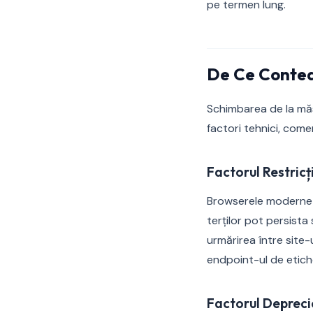
pe termen lung.
De Ce Contea
Schimbarea de la mă
factori tehnici, come
Factorul Restricț
Browserele moderne ap
terților pot persist
urmărirea între site-u
endpoint-ul de etiche
Factorul Deprecie