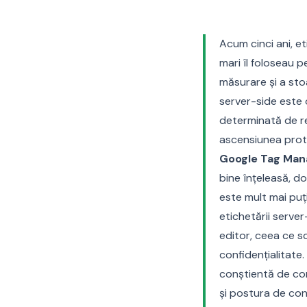
Acum cinci ani, e
mari îl foloseau p
măsurare și a sto
server-side este 
determinată de res
ascensiunea prote
Google Tag Man
bine înțeleasă, d
este mult mai puț
etichetării serve
editor, ceea ce sc
confidențialitate
conștientă de con
și postura de con