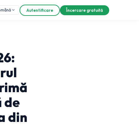
omână
Autentificare
Încercare gratuită
26:
rul
Primă
ă de
 din