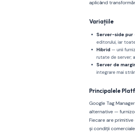
aplicând transformări
Variațiile
Server-side pur
editorului, iar toat
Hibrid
— unii furni
rutate de server; 
Server de margi
integrare mai strân
Principalele Pla
Google Tag Manager 
alternative — furniz
Fiecare are primitive
și condiții comercia