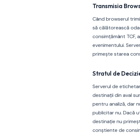
Transmisia Brow
Când browserul trimi
să călătorească odată
consimțământ TCF, a 
evenimentului. Serve
primește starea cons
Stratul de Decizi
Serverul de eticheta
destinații din aval s
pentru analiză, dar n
publicitar nu. Dacă u
destinație nu primeș
conștiente de consim