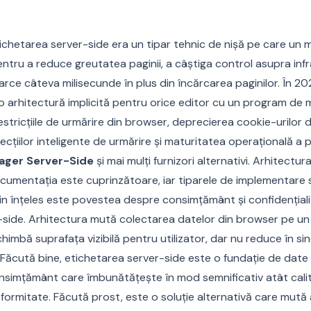
tichetarea server-side era un tipar tehnic de nișă pe care un 
entru a reduce greutatea paginii, a câștiga control asupra infr
arce câteva milisecunde în plus din încărcarea paginilor. În 20
o arhitectură implicită pentru orice editor cu un program de
tricțiile de urmărire din browser, deprecierea cookie-urilor de
cțiilor inteligente de urmărire și maturitatea operațională a
ager Server-Side
și mai mulți furnizori alternativi. Arhitect
ocumentația este cuprinzătoare, iar tiparele de implementare 
in înțeles este povestea despre consimțământ și confidențialit
r-side. Arhitectura mută colectarea datelor din browser pe un
himbă suprafața vizibilă pentru utilizator, dar nu reduce în sine
. Făcută bine, etichetarea server-side este o fundație de date
simțământ care îmbunătățește în mod semnificativ atât calit
formitate. Făcută prost, este o soluție alternativă care mută