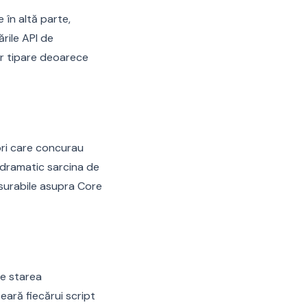
 în altă parte,
ările API de
or tipare deoarece
zori care concurau
e dramatic sarcina de
ăsurabile asupra Core
de starea
eară fiecărui script