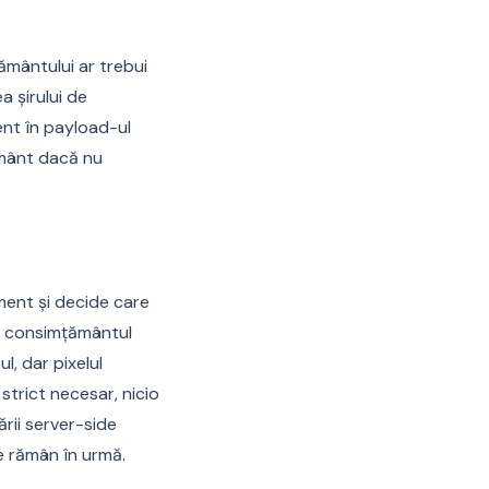
ământului ar trebui
a șirului de
ent în payload-ul
ământ dacă nu
ment și decide care
dat consimțământul
l, dar pixelul
strict necesar, nicio
rii server-side
e rămân în urmă.