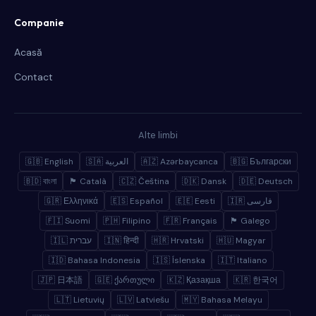
Companie
Acasă
Contact
Alte limbi
🇬🇧 English
🇸🇦 العربية
🇦🇿 Azərbaycanca
🇧🇬 Български
🇧🇩 বাংলা
🏴 Català
🇨🇿 Čeština
🇩🇰 Dansk
🇩🇪 Deutsch
🇬🇷 Ελληνικά
🇪🇸 Español
🇪🇪 Eesti
🇮🇷 فارسی
🇫🇮 Suomi
🇵🇭 Filipino
🇫🇷 Français
🏴 Galego
🇮🇱 עברית
🇮🇳 हिन्दी
🇭🇷 Hrvatski
🇭🇺 Magyar
🇮🇩 Bahasa Indonesia
🇮🇸 Íslenska
🇮🇹 Italiano
🇯🇵 日本語
🇬🇪 ქართული
🇰🇿 Қазақша
🇰🇷 한국어
🇱🇹 Lietuvių
🇱🇻 Latviešu
🇲🇾 Bahasa Melayu