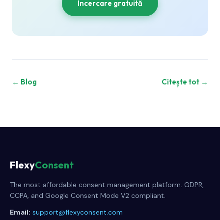
Încercare gratuită
← Blog
Citește tot →
Flexy
Consent
The most affordable consent management platform. GDPR,
CCPA, and Google Consent Mode V2 compliant.
Email:
support@flexyconsent.com