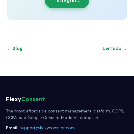
Teste grátis
← Blog
Ler tudo →
Flexy
Consent
The most affordable consent management platform. GDPR,
CCPA, and Google Consent Mode V2 compliant.
Email:
support@flexyconsent.com