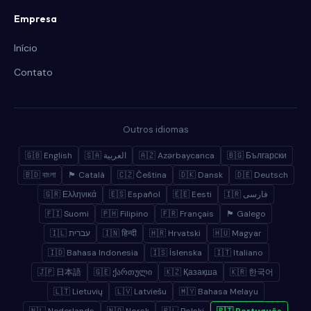
Empresa
Início
Contato
Outros idiomas
🇬🇧 English
🇸🇦 العربية
🇦🇿 Azərbaycanca
🇧🇬 Български
🇧🇩 বাংলা
🏴 Català
🇨🇿 Čeština
🇩🇰 Dansk
🇩🇪 Deutsch
🇬🇷 Ελληνικά
🇪🇸 Español
🇪🇪 Eesti
🇮🇷 فارسی
🇫🇮 Suomi
🇵🇭 Filipino
🇫🇷 Français
🏴 Galego
🇮🇱 עברית
🇮🇳 हिन्दी
🇭🇷 Hrvatski
🇭🇺 Magyar
🇮🇩 Bahasa Indonesia
🇮🇸 Íslenska
🇮🇹 Italiano
🇯🇵 日本語
🇬🇪 ქართული
🇰🇿 Қазақша
🇰🇷 한국어
🇱🇹 Lietuvių
🇱🇻 Latviešu
🇲🇾 Bahasa Melayu