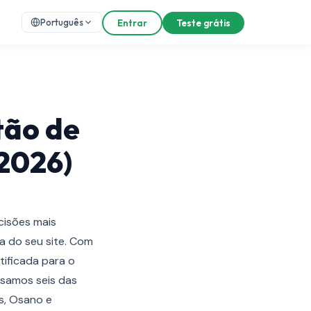
Português
Entrar
Teste grátis
tão de
2026)
cisões mais
a do seu site. Com
tificada para o
isamos seis das
s, Osano e