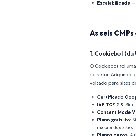
Escalabilidade
— 
As seis CMPs
1. Cookiebot (da 
O Cookiebot foi um
no setor. Adquirido
voltado para sites 
Certificado Goog
IAB TCF 2.3:
Sim
Consent Mode V
Plano gratuito:
Si
maioria dos sites
Planos pagos:
A p