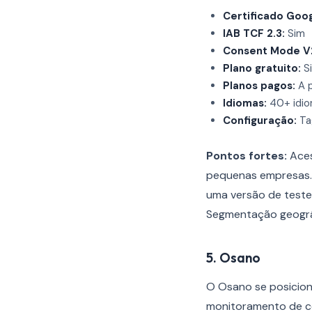
Certificado Goog
IAB TCF 2.3:
Sim
Consent Mode V
Plano gratuito:
Si
Planos pagos:
A p
Idiomas:
40+ idi
Configuração:
Tag
Pontos fortes:
Aces
pequenas empresas
uma versão de teste.
Segmentação geográf
5. Osano
O Osano se posicion
monitoramento de co