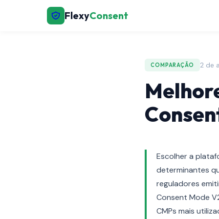
Flexy
Consent
2 de 
COMPARAÇÃO
Melhore
Consen
Escolher a plata
determinantes qu
reguladores emit
Consent Mode V2,
CMPs mais utiliz