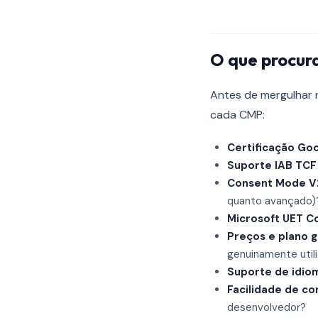
O que procur
Antes de mergulhar n
cada CMP:
Certificação Go
Suporte IAB TCF 
Consent Mode V
quanto avançado)
Microsoft UET 
Preços e plano g
genuinamente util
Suporte de idio
Facilidade de co
desenvolvedor?