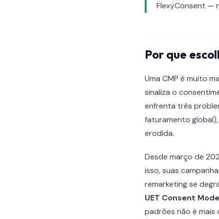
FlexyConsent — n
Por que esco
Uma CMP é muito mai
sinaliza o consentim
enfrenta três probl
faturamento global)
erodida.
Desde março de 202
isso, suas campanha
remarketing se degr
UET Consent Mod
padrões não é mais 