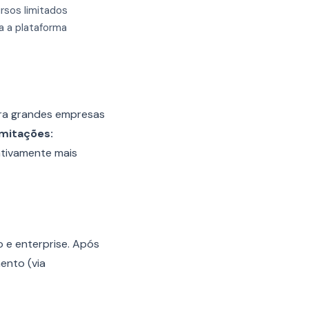
rsos limitados
 a plataforma
ara grandes empresas
imitações:
ativamente mais
 e enterprise. Após
ento (via