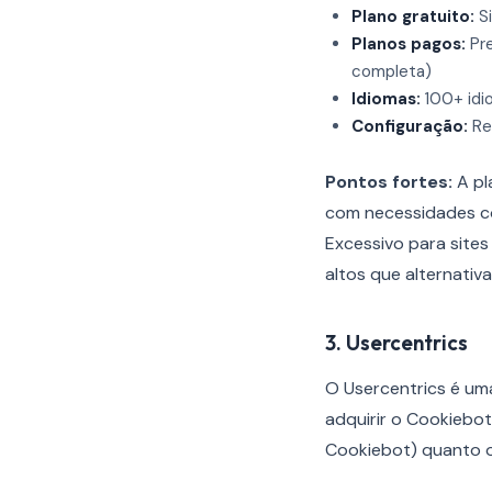
Plano gratuito:
Si
Planos pagos:
Pre
completa)
Idiomas:
100+ idi
Configuração:
Re
Pontos fortes:
A pl
com necessidades c
Excessivo para site
altos que alternativ
3. Usercentrics
O Usercentrics é um
adquirir o Cookiebo
Cookiebot) quanto o 