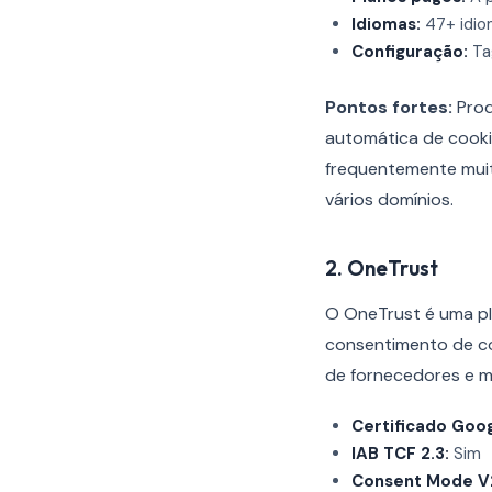
Idiomas:
47+ idio
Configuração:
Tag
Pontos fortes:
Prod
automática de cooki
frequentemente muit
vários domínios.
2. OneTrust
O OneTrust é uma pl
consentimento de c
de fornecedores e m
Certificado Goog
IAB TCF 2.3:
Sim
Consent Mode V