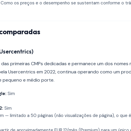
Como os preços e o desempenho se sustentam conforme o trá
 comparadas
Usercentrics)
a das primeiras CMPs dedicadas e permanece um dos nomes 
 pela Usercentrics em 2022, continua operando como um pr
de pequeno e médio porte.
le:
Sim
2:
Sim
m — limitado a 50 páginas (não visualizações de página), o que é 
artir de aproximadamente EUR 12/mês (Premium) para um único 