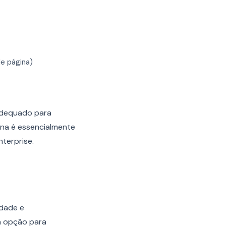
e página)
 adequado para
ina é essencialmente
terprise.
idade e
a opção para