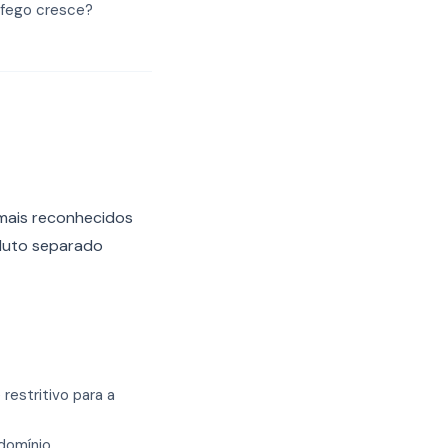
fego cresce?
mais reconhecidos
oduto separado
restritivo para a
domínio