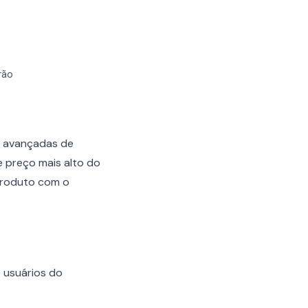
rão
s avançadas de
 preço mais alto do
produto com o
 usuários do