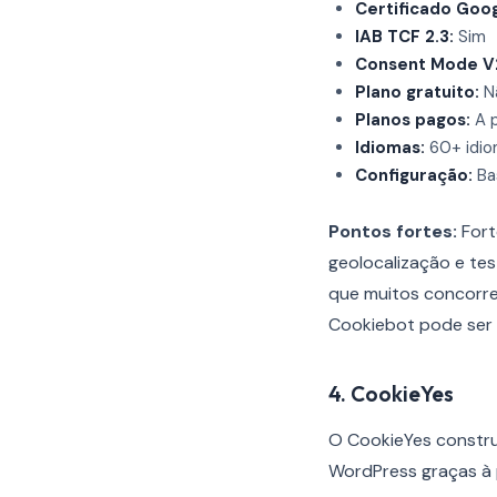
Certificado Goog
IAB TCF 2.3:
Sim
Consent Mode V
Plano gratuito:
Nã
Planos pagos:
A p
Idiomas:
60+ idi
Configuração:
Bas
Pontos fortes:
Fort
geolocalização e te
que muitos concorre
Cookiebot pode ser 
4. CookieYes
O CookieYes constru
WordPress graças à p