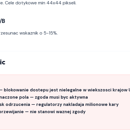
e. Cele dotykowe min 44x44 pikseli.
A/B
zesunac wskaznik o 5-15%.
ic
— blokowanie dostepu jest nielegalne w wiekszosci krajow 
naczone pola — zgoda musi byc aktywna
sk odrzucenia — regulatorzy nakladaja milionowe kary
przewijanie — nie stanowi waznej zgody