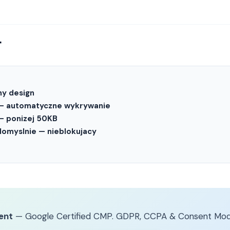
t
ny design
 — automatyczne wykrywanie
 — ponizej 50KB
domyslnie — nieblokujacy
ent
— Google Certified CMP. GDPR, CCPA & Consent Mod