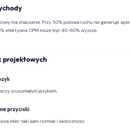
ychody
owy ma znaczenie. Przy 50% polowa ruchu nie generuje spe
5% efektywne CPM moze byc 40-60% wyzsze.
 projektowych
jezyk
iczy zrozumialym jezykiem.
ne przyciski
sza miec taki sam rozmiar i widocznosc.