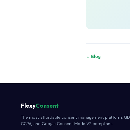
← Blog
Flexy
Consent
The most affordable consent management platform. GD
CCPA, and Google Consent Mode V2 compliant.