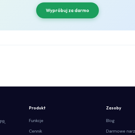
Wypróbuj za darmo
Produkt
Zasoby
Funkcje
Blog
PR,
Cennik
Darmowe narz