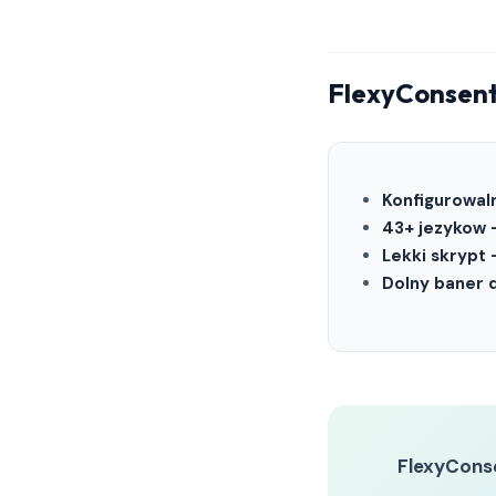
FlexyConsen
Konfigurowal
43+ jezykow
Lekki skrypt
Dolny baner 
FlexyCons