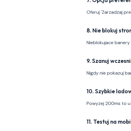
7. Opcja preferen
Oferuj 'Zarzadzaj pr
8. Nie blokuj stro
Nieblokujace banery
9. Szanuj wczesn
Nigdy nie pokazuj ba
10. Szybkie lado
Powyzej 200ms to u
11. Testuj na mobi