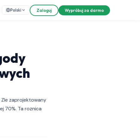
Polski
Zaloguj
Wypróbuj za darmo
gody
owych
. Zle zaprojektowany
j 70%. Ta roznica