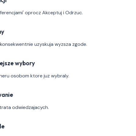
cji
eferencjami' oprocz Akceptuj i Odrzuc.
ny
 konsekwentnie uzyskuja wyzsza zgode.
iejsze wybory
neru osobom ktore juz wybraly.
wanie
trata odwiedzajacych.
le