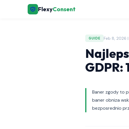
Flexy
Consent
Feb 8, 2026 
GUIDE
Najleps
GDPR: 
Baner zgody to p
baner obniza wsk
bezposrednio prz