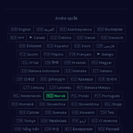
Andre språk
🇬🇧 English
🇸🇦 العربية
🇦🇿 Azərbaycanca
🇧🇬 Български
🇧🇩 বাংলা
🏴 Català
🇨🇿 Čeština
🇩🇰 Dansk
🇩🇪 Deutsch
🇬🇷 Ελληνικά
🇪🇸 Español
🇪🇪 Eesti
🇮🇷 فارسی
🇫🇮 Suomi
🇵🇭 Filipino
🇫🇷 Français
🏴 Galego
🇮🇱 עברית
🇮🇳 हिन्दी
🇭🇷 Hrvatski
🇭🇺 Magyar
🇮🇩 Bahasa Indonesia
🇮🇸 Íslenska
🇮🇹 Italiano
🇯🇵 日本語
🇬🇪 ქართული
🇰🇿 Қазақша
🇰🇷 한국어
🇱🇹 Lietuvių
🇱🇻 Latviešu
🇲🇾 Bahasa Melayu
🇳🇱 Nederlands
🇳🇴 Norsk
🇵🇱 Polski
🇵🇹 Português
🇷🇴 Română
🇸🇰 Slovenčina
🇸🇮 Slovenščina
🇦🇱 Shqip
🇷🇸 Српски
🇸🇪 Svenska
🇰🇪 Kiswahili
🇹🇭 ไทย
🇹🇷 Türkçe
🇺🇦 Українська
🇵🇰 اردو
🇺🇿 Oʻzbekcha
🇻🇳 Tiếng Việt
🇨🇳 中文
🇧🇾 Беларуская
🇷🇺 Русский