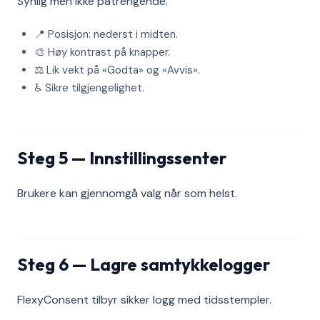
Synlig men ikke påtrengende.
📍 Posisjon: nederst i midten.
🎨 Høy kontrast på knapper.
⚖️ Lik vekt på «Godta» og «Avvis».
♿ Sikre tilgjengelighet.
Steg 5 — Innstillingssenter
Brukere kan gjennomgå valg når som helst.
Steg 6 — Lagre samtykkelogger
FlexyConsent tilbyr sikker logg med tidsstempler.