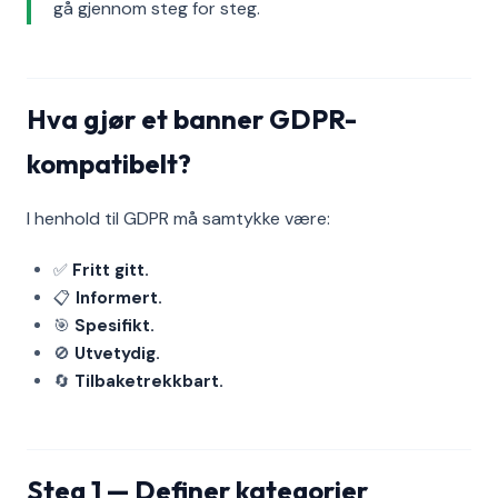
gå gjennom steg for steg.
Hva gjør et banner GDPR-
kompatibelt?
I henhold til GDPR må samtykke være:
✅
Fritt gitt.
📋
Informert.
🎯
Spesifikt.
🚫
Utvetydig.
🔄
Tilbaketrekkbart.
Steg 1 — Definer kategorier