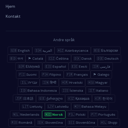
Hjem
Kontakt
Andre språk
🇬🇧 English
🇸🇦 العربية
🇦🇿 Azərbaycanca
🇧🇬 Български
🇧🇩 বাংলা
🏴 Català
🇨🇿 Čeština
🇩🇰 Dansk
🇩🇪 Deutsch
🇬🇷 Ελληνικά
🇪🇸 Español
🇪🇪 Eesti
🇮🇷 فارسی
🇫🇮 Suomi
🇵🇭 Filipino
🇫🇷 Français
🏴 Galego
🇮🇱 עברית
🇮🇳 हिन्दी
🇭🇷 Hrvatski
🇭🇺 Magyar
🇮🇩 Bahasa Indonesia
🇮🇸 Íslenska
🇮🇹 Italiano
🇯🇵 日本語
🇬🇪 ქართული
🇰🇿 Қазақша
🇰🇷 한국어
🇱🇹 Lietuvių
🇱🇻 Latviešu
🇲🇾 Bahasa Melayu
🇳🇱 Nederlands
🇳🇴 Norsk
🇵🇱 Polski
🇵🇹 Português
🇷🇴 Română
🇸🇰 Slovenčina
🇸🇮 Slovenščina
🇦🇱 Shqip