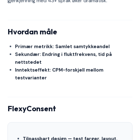
gjenkjenning med 43+ språk øker dramatisk.
Hvordan måle
Primær metrikk: Samlet samtykkeandel
Sekundær: Endring i fluktfrekvens, tid på
nettstedet
Inntektseffekt: CPM-forskjell mellom
testvarianter
FlexyConsent
Tilpassbart design — test farger, layout,