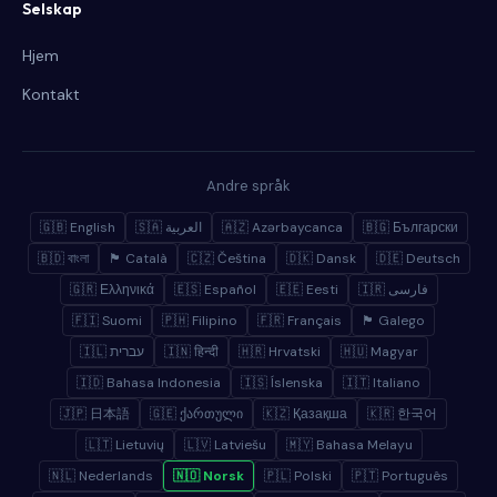
Selskap
Hjem
Kontakt
Andre språk
🇬🇧 English
🇸🇦 العربية
🇦🇿 Azərbaycanca
🇧🇬 Български
🇧🇩 বাংলা
🏴 Català
🇨🇿 Čeština
🇩🇰 Dansk
🇩🇪 Deutsch
🇬🇷 Ελληνικά
🇪🇸 Español
🇪🇪 Eesti
🇮🇷 فارسی
🇫🇮 Suomi
🇵🇭 Filipino
🇫🇷 Français
🏴 Galego
🇮🇱 עברית
🇮🇳 हिन्दी
🇭🇷 Hrvatski
🇭🇺 Magyar
🇮🇩 Bahasa Indonesia
🇮🇸 Íslenska
🇮🇹 Italiano
🇯🇵 日本語
🇬🇪 ქართული
🇰🇿 Қазақша
🇰🇷 한국어
🇱🇹 Lietuvių
🇱🇻 Latviešu
🇲🇾 Bahasa Melayu
🇳🇱 Nederlands
🇳🇴 Norsk
🇵🇱 Polski
🇵🇹 Português