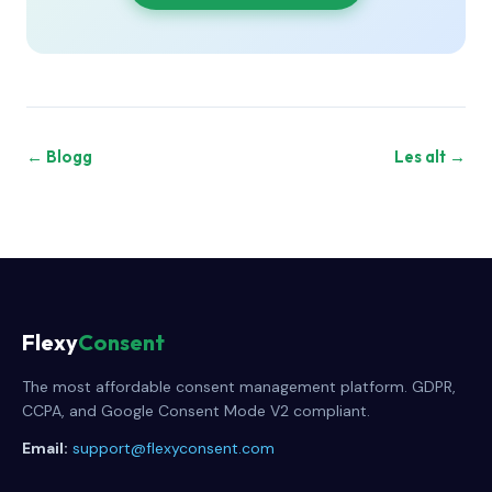
← Blogg
Les alt →
Flexy
Consent
The most affordable consent management platform. GDPR,
CCPA, and Google Consent Mode V2 compliant.
Email:
support@flexyconsent.com