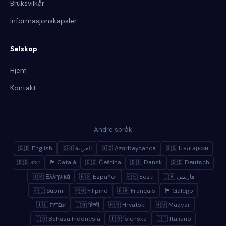
Bruksvilkår
Informasjonskapsler
Selskap
Hjem
Kontakt
Andre språk
🇬🇧 English
🇸🇦 العربية
🇦🇿 Azərbaycanca
🇧🇬 Български
🇧🇩 বাংলা
🏴 Català
🇨🇿 Čeština
🇩🇰 Dansk
🇩🇪 Deutsch
🇬🇷 Ελληνικά
🇪🇸 Español
🇪🇪 Eesti
🇮🇷 فارسی
🇫🇮 Suomi
🇵🇭 Filipino
🇫🇷 Français
🏴 Galego
🇮🇱 עברית
🇮🇳 हिन्दी
🇭🇷 Hrvatski
🇭🇺 Magyar
🇮🇩 Bahasa Indonesia
🇮🇸 Íslenska
🇮🇹 Italiano