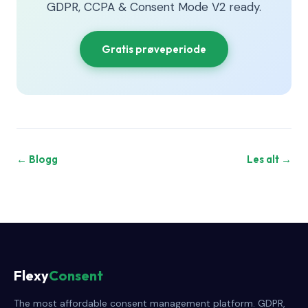
GDPR, CCPA & Consent Mode V2 ready.
Gratis prøveperiode
← Blogg
Les alt →
Flexy
Consent
The most affordable consent management platform. GDPR,