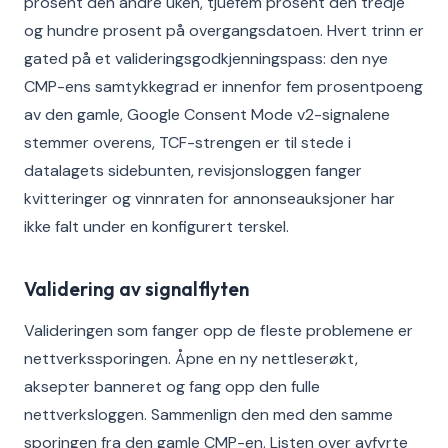
prosent den andre uken, tjuefem prosent den tredje
og hundre prosent på overgangsdatoen. Hvert trinn er
gated på et valideringsgodkjenningspass: den nye
CMP-ens samtykkegrad er innenfor fem prosentpoeng
av den gamle, Google Consent Mode v2-signalene
stemmer overens, TCF-strengen er til stede i
datalagets sidebunten, revisjonsloggen fanger
kvitteringer og vinnraten for annonseauksjoner har
ikke falt under en konfigurert terskel.
Validering av signalflyten
Valideringen som fanger opp de fleste problemene er
nettverkssporingen. Åpne en ny nettleserøkt,
aksepter banneret og fang opp den fulle
nettverksloggen. Sammenlign den med den samme
sporingen fra den gamle CMP-en. Listen over avfyrte