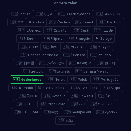
Andere talen
🇬🇧 English
🇸🇦 العربية
🇦🇿 Azərbaycanca
🇧🇬 Български
🇧🇩 বাংলা
🏴 Català
🇨🇿 Čeština
🇩🇰 Dansk
🇩🇪 Deutsch
🇬🇷 Ελληνικά
🇪🇸 Español
🇪🇪 Eesti
🇮🇷 فارسی
🇫🇮 Suomi
🇵🇭 Filipino
🇫🇷 Français
🏴 Galego
🇮🇱 עברית
🇮🇳 हिन्दी
🇭🇷 Hrvatski
🇭🇺 Magyar
🇮🇩 Bahasa Indonesia
🇮🇸 Íslenska
🇮🇹 Italiano
🇯🇵 日本語
🇬🇪 ქართული
🇰🇿 Қазақша
🇰🇷 한국어
🇱🇹 Lietuvių
🇱🇻 Latviešu
🇲🇾 Bahasa Melayu
🇳🇱 Nederlands
🇳🇴 Norsk
🇵🇱 Polski
🇵🇹 Português
🇷🇴 Română
🇸🇰 Slovenčina
🇸🇮 Slovenščina
🇦🇱 Shqip
🇷🇸 Српски
🇸🇪 Svenska
🇰🇪 Kiswahili
🇹🇭 ไทย
🇹🇷 Türkçe
🇺🇦 Українська
🇵🇰 اردو
🇺🇿 Oʻzbekcha
🇻🇳 Tiếng Việt
🇨🇳 中文
🇧🇾 Беларуская
🇷🇺 Русский
🇮🇳 தமிழ்