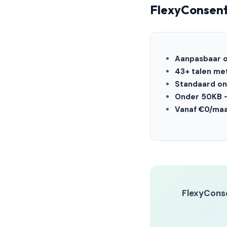
FlexyConsen
Aanpasbaar on
43+ talen me
Standaard o
Onder 50KB —
Vanaf €0/ma
FlexyCons