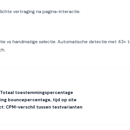
lichte vertraging na pagina-interactie.
ie vs handmatige selectie. Automatische detectie met 43+ t
ch.
n
: Totaal toestemmingspercentage
ging bouncepercentage, tijd op site
t: CPM-verschil tussen testvarianten