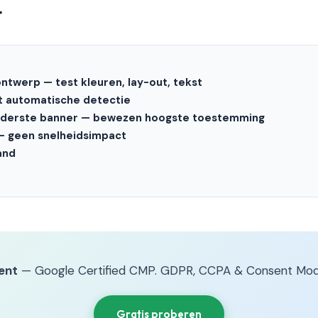
t
twerp — test kleuren, lay-out, tekst
t automatische detectie
nderste banner — bewezen hoogste toestemming
 geen snelheidsimpact
and
ent
— Google Certified CMP. GDPR, CCPA & Consent Mod
Gratis proberen