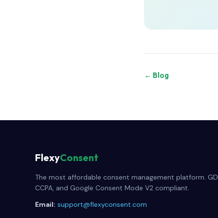
← Blog
Flexy
Consent
The most affordable consent management platform. GD
CCPA, and Google Consent Mode V2 compliant.
Email:
support@flexyconsent.com