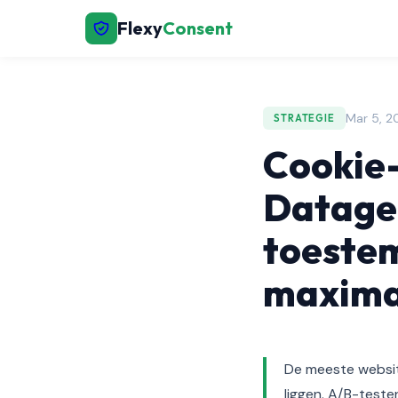
Flexy
Consent
Mar 5, 2
STRATEGIE
Cookie
Datage
toeste
maxima
De meeste websit
liggen. A/B-test