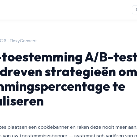
026 | FlexyConsent
-toestemming A/B-test
dreven strategieën om
mmingspercentage te
liseren
es plaatsen een cookiebanner en raken deze nooit meer aan. 
en van uw toestemmingsbanner — systematisch variëren van on