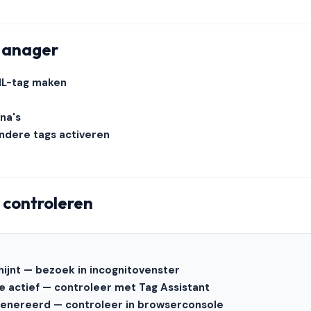
Manager
L-tag maken
ina's
andere tags activeren
e controleren
ijnt — bezoek in incognitovenster
 actief — controleer met Tag Assistant
genereerd — controleer in browserconsole