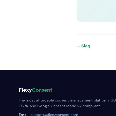
← Blog
Flexy
Consent
The most affordable consent management platform. GD
CCPA, and Google Consent Mode V2 compliant.
Email:
support@flexyconsent.com