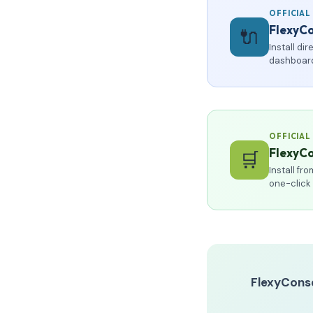
OFFICIAL
FlexyC
🔌
Install di
dashboard
OFFICIAL
FlexyCo
🛒
Install f
one-click
FlexyCons