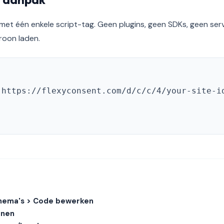
et één enkele script-tag. Geen plugins, geen SDKs, geen serv
oon laden.
"https://flexyconsent.com/d/c/c/4/your-site-i
Thema's > Code bewerken
enen