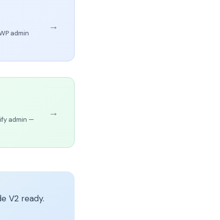
→
r WP admin
→
ify admin —
e V2 ready.