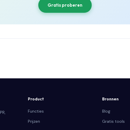
Gratis proberen
Product
Bronnen
Functies
Blog
PR,
Prijzen
Gratis tools