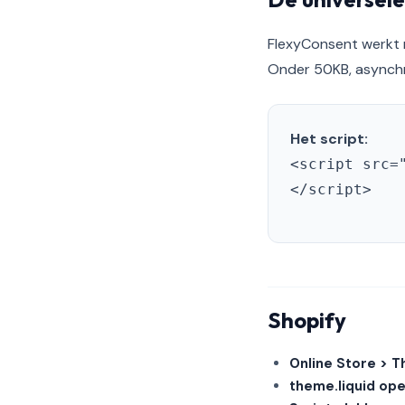
FlexyConsent werkt m
Onder 50KB, asynchr
Het script:
<script src=
</script>
Shopify
Online Store > 
theme.liquid op