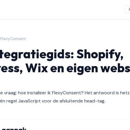
| FlexyConsent
egratiegids: Shopify,
ss, Wix en eigen webs
 vraag: hoe installeer ik FlexyConsent? Het antwoord is het
én regel JavaScript voor de afsluitende head-tag.
e aanpak