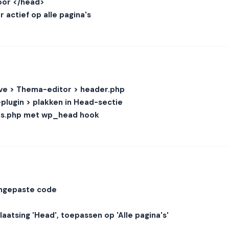
oor </head>
 actief op alle pagina's
ve > Thema-editor > header.php
plugin > plakken in Head-sectie
ons.php met wp_head hook
angepaste code
laatsing 'Head', toepassen op 'Alle pagina's'