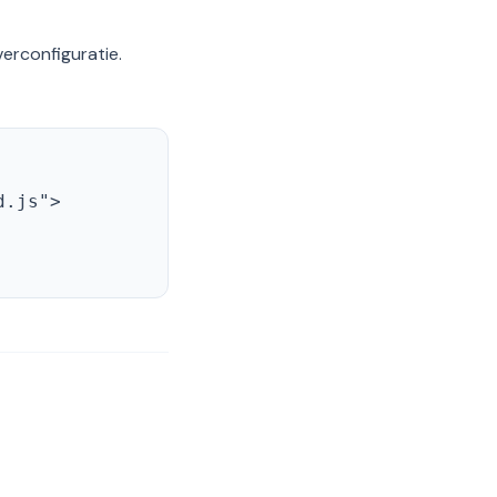
erconfiguratie.
d.js">