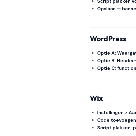
Script plakken v
Opslaan — banner
WordPress
Optie A: Weerga
Optie B: Header-
Optie C: functi
Wix
Instellingen > A
Code toevoegen
Script plakken, p