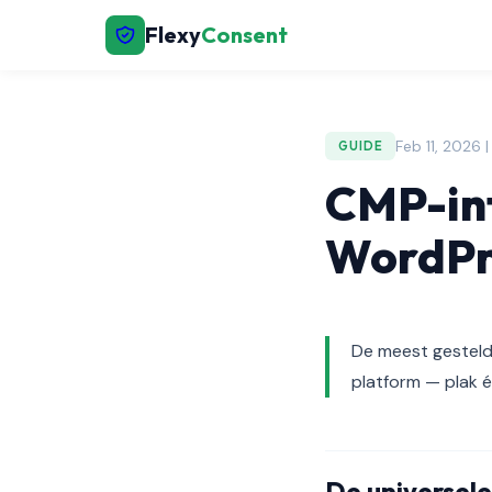
Flexy
Consent
Feb 11, 2026 
GUIDE
CMP-int
WordPre
De meest gestelde
platform — plak é
De universel