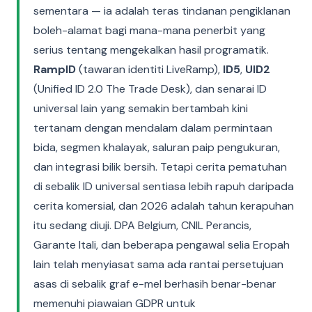
sementara — ia adalah teras tindanan pengiklanan
boleh-alamat bagi mana-mana penerbit yang
serius tentang mengekalkan hasil programatik.
RampID
(tawaran identiti LiveRamp),
ID5
,
UID2
(Unified ID 2.0 The Trade Desk), dan senarai ID
universal lain yang semakin bertambah kini
tertanam dengan mendalam dalam permintaan
bida, segmen khalayak, saluran paip pengukuran,
dan integrasi bilik bersih. Tetapi cerita pematuhan
di sebalik ID universal sentiasa lebih rapuh daripada
cerita komersial, dan 2026 adalah tahun kerapuhan
itu sedang diuji. DPA Belgium, CNIL Perancis,
Garante Itali, dan beberapa pengawal selia Eropah
lain telah menyiasat sama ada rantai persetujuan
asas di sebalik graf e-mel berhasih benar-benar
memenuhi piawaian GDPR untuk