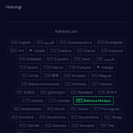
Hubungi
Bahasa Lain
🇬🇧 English
🇸🇦 العربية
🇦🇿 Azərbaycanca
🇧🇬 Български
🇧🇩 বাংলা
🏴 Català
🇨🇿 Čeština
🇩🇰 Dansk
🇩🇪 Deutsch
🇬🇷 Ελληνικά
🇪🇸 Español
🇪🇪 Eesti
🇮🇷 فارسی
🇫🇮 Suomi
🇵🇭 Filipino
🇫🇷 Français
🏴 Galego
🇮🇱 עברית
🇮🇳 हिन्दी
🇭🇷 Hrvatski
🇭🇺 Magyar
🇮🇩 Bahasa Indonesia
🇮🇸 Íslenska
🇮🇹 Italiano
🇯🇵 日本語
🇬🇪 ქართული
🇰🇿 Қазақша
🇰🇷 한국어
🇱🇹 Lietuvių
🇱🇻 Latviešu
🇲🇾 Bahasa Melayu
🇳🇱 Nederlands
🇳🇴 Norsk
🇵🇱 Polski
🇵🇹 Português
🇷🇴 Română
🇸🇰 Slovenčina
🇸🇮 Slovenščina
🇦🇱 Shqip
🇷🇸 Српски
🇸🇪 Svenska
🇰🇪 Kiswahili
🇹🇭 ไทย