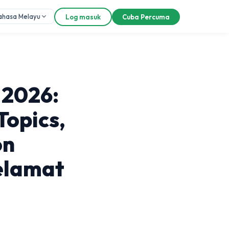
ahasa Melayu
Log masuk
Cuba Percuma
 2026:
Topics,
on
elamat