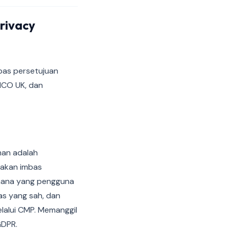
rivacy
bas persetujuan
 ICO UK, dan
man adalah
makan imbas
 mana yang pengguna
as yang sah, dan
lalui CMP. Memanggil
GDPR.