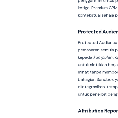
penggantian untuk p
ketiga. Premium CPM 
kontekstual sahaja 
Protected Audien
Protected Audience
pemasaran semula pa
kepada
kumpulan mi
untuk slot iklan ber
minat tanpa memboco
bahagian Sandbox yan
diintegrasikan, tet
untuk penerbit denga
Attribution Repor