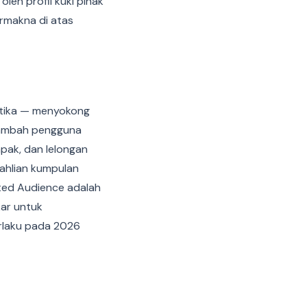
eh profil kuki pihak
ermakna di atas
etika — menyokong
enambah pengguna
ak, dan lelongan
eahlian kumpulan
cted Audience adalah
kar untuk
erlaku pada 2026