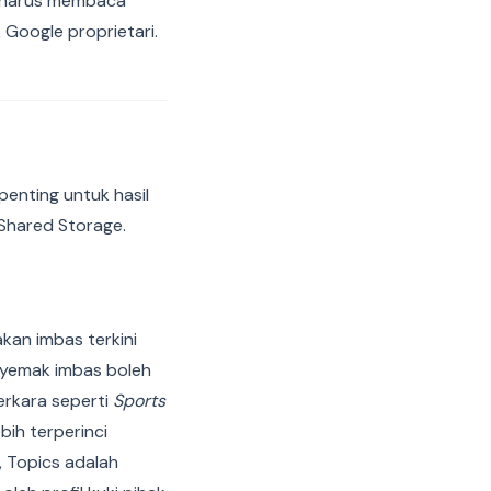
it harus membaca
Google proprietari.
enting untuk hasil
 Shared Storage.
kan imbas terkini
nyemak imbas boleh
erkara seperti
Sports
bih terperinci
, Topics adalah