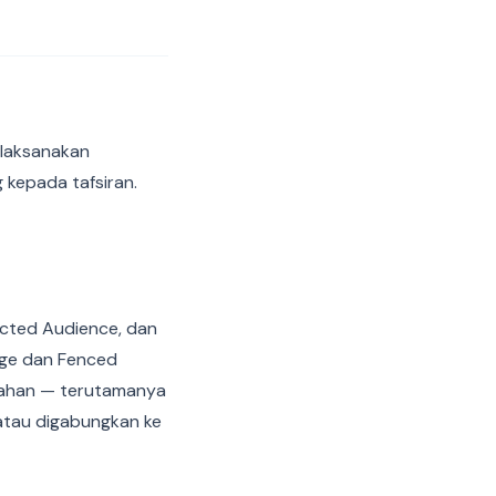
ilaksanakan
 kepada tafsiran.
ected Audience, dan
age dan Fenced
lahan — terutamanya
atau digabungkan ke