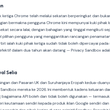
an
k ketiga Chrome telah melalui sekatan berperingkat dan buka
agian bermakna pengguna Chrome kini mempunyai kuki pihak k
ekat secara lalai, dengan bahagian yang tinggal mengikuti s
 pilihan pengguna yang menggantikan rancangan penamatan 
rbit ialah kuki pihak ketiga sudah tidak boleh dipercayai pada
 efektif dalam dua tahun akan datang — Privacy Sandbox ada
l Selia
aingan dan Pasaran UK dan Suruhanjaya Eropah kedua-duany
 Sandbox mereka ke 2026. Ini membentuk kadens keluaran d
 bagaimana API boleh dan tidak boleh digunakan — termasu
ri keutamaan sendiri kepada produk iklan Google sendiri dan