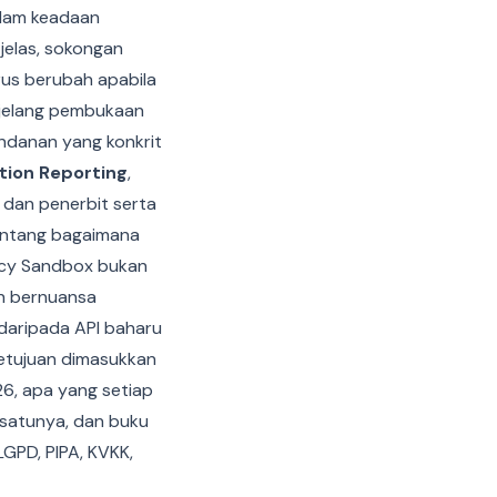
lam keadaan
 jelas, sokongan
rus berubah apabila
njelang pembukaan
indanan yang konkrit
tion Reporting
,
 dan penerbit serta
tentang bagaimana
vacy Sandbox bukan
ih bernuansa
 daripada API baharu
etujuan dimasukkan
26, apa yang setiap
 satunya, dan buku
GPD, PIPA, KVKK,