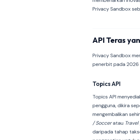
membenarkan inovasi
Privacy Sandbox seba
API Teras ya
Privacy Sandbox mer
penerbit pada 2026 i
Topics API
Topics API menyediak
pengguna, dikira se
mengembalikan sehin
/ Soccer
atau
Travel
daripada tahap takso