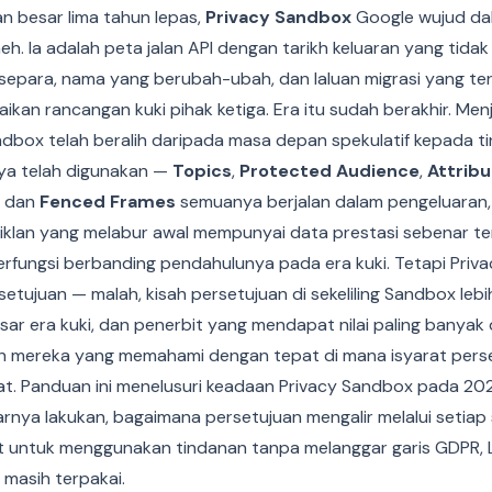
n besar lima tahun lepas,
Privacy Sandbox
Google wujud da
eh. Ia adalah peta jalan API dengan tarikh keluaran yang tidak
epara, nama yang berubah-ubah, dan laluan migrasi yang te
kan rancangan kuki pihak ketiga. Era itu sudah berakhir. Me
ndbox telah beralih daripada masa depan spekulatif kepada t
ya telah digunakan —
Topics
,
Protected Audience
,
Attribu
, dan
Fenced Frames
semuanya berjalan dalam pengeluaran,
 iklan yang melabur awal mempunyai data prestasi sebenar 
erfungsi berbanding pendahulunya pada era kuki. Tetapi Pri
etujuan — malah, kisah persetujuan di sekeliling Sandbox leb
sar era kuki, dan penerbit yang mendapat nilai paling banyak
h mereka yang memahami dengan tepat di mana isyarat pers
kat. Panduan ini menelusuri keadaan Privacy Sandbox pada 20
rnya lakukan, bagaimana persetujuan mengalir melalui setiap
 untuk menggunakan tindanan tanpa melanggar garis GDPR, L
masih terpakai.