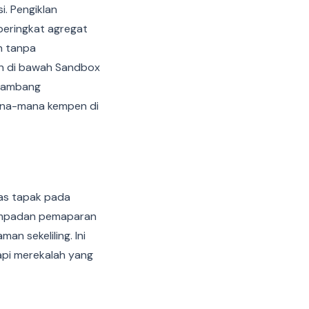
. Pengiklan
eringkat agregat
n tanpa
an di bawah Sandbox
n ambang
ana-mana kempen di
as tapak pada
empadan pemaparan
n sekeliling. Ini
tapi merekalah yang