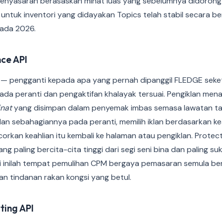
enyasaran berasaskan minat luas yang sebelumnya didorong ol
untuk inventori yang didayakan Topics telah stabil secara b
pada 2026.
ce API
 — pengganti kepada apa yang pernah dipanggil FLEDGE sek
da peranti dan pengaktifan khalayak tersuai. Pengiklan m
nat
yang disimpan dalam penyemak imbas semasa lawatan tap
jalan sebahagiannya pada peranti, memilih iklan berdasarkan k
rkan keahlian itu kembali ke halaman atau pengiklan. Prote
g paling bercita-cita tinggi dari segi seni bina dan paling su
api inilah tempat pemulihan CPM bergaya pemasaran semula b
n tindanan rakan kongsi yang betul.
ting API