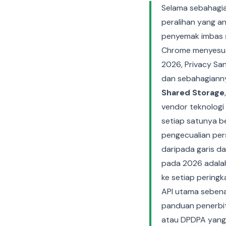
Selama sebahagia
peralihan yang an
penyemak imbas s
Chrome menyesuai
2026, Privacy Sa
dan sebahagiann
Shared Storage
vendor teknologi
setiap satunya b
pengecualian pers
daripada garis da
pada 2026 adala
ke setiap pering
API utama sebena
panduan penerbit
atau DPDPA yang 