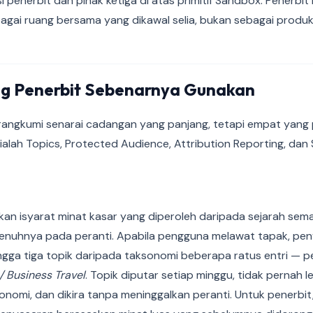
 penerbit dan pihak ketiga di atas primitif Sandbox. Penerb
gai ruang bersama yang dikawal selia, bukan sebagai produk 
ng Penerbit Sebenarnya Gunakan
angkumi senarai cadangan yang panjang, tetapi empat yang p
alah Topics, Protected Audience, Attribution Reporting, dan
an isyarat minat kasar yang diperoleh daripada sejarah sema
penuhnya pada peranti. Apabila pengguna melawat tapak, pe
gga tiga topik daripada taksonomi beberapa ratus entri — p
 / Business Travel
. Topik diputar setiap minggu, tidak pernah le
nomi, dan dikira tanpa meninggalkan peranti. Untuk penerbit