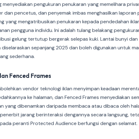
ng menyediakan pengukuran penukaran yang memelihara privasi
 dan pencetus, dan penyemak imbas menghasilkan laporan p
ing yang mengatribusikan penukaran kepada pendedahan ikla
nan pengguna individu. Ini adalah tulang belakang pengukur
ribusi gelung tertutup bergerak selepas kuki. Lantai bunyi da
 diselaraskan sepanjang 2025 dan boleh digunakan untuk m
yang sederhana.
dan Fenced Frames
bolehkan vendor teknologi iklan menyimpan keadaan merent
edahkannya ke halaman, dan Fenced Frames menyediakan s
an yang dibenamkan daripada membaca atau dibaca oleh halama
: penerbit jarang berinteraksi dengannya secara langsung, te
 pada peranti Protected Audience berfungsi dengan selamat.