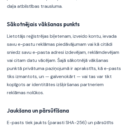
daļa atbilstības trausluma.
Sākotnējais vākšanas punkts
Lietotājs reģistrējas biļetenam, izveido kontu, ievada
savu e-pastu reklāmas piedāvājumam vai kā citādi
sniedz savu e-pasta adresi izdevējam, reklāmdevējam
vai citam datu vācējam. Šajā sākotnējā vākšanas
punktā privātuma paziņojumā ir aprakstīts, kā e-pasts
tiks izmantots, un — galvenokārt — vai tas var tikt
kopīgots ar identitātes izšķiršanas partneriem
reklāmas nolūkos.
Jaukšana un pārsūtīšana
E-pasts tiek jaukts (parasti SHA-256) un pārsūtīts