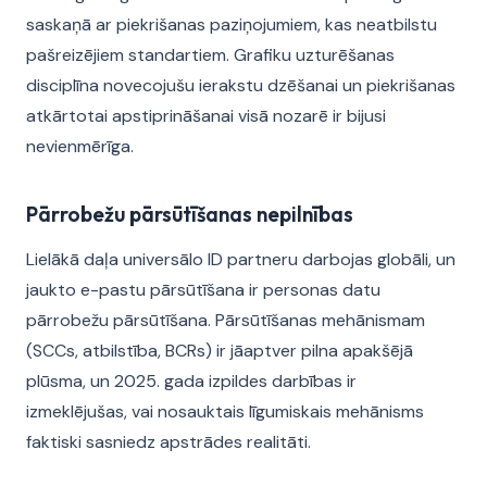
saskaņā ar piekrišanas paziņojumiem, kas neatbilstu
pašreizējiem standartiem. Grafiku uzturēšanas
disciplīna novecojušu ierakstu dzēšanai un piekrišanas
atkārtotai apstiprināšanai visā nozarē ir bijusi
nevienmērīga.
Pārrobežu pārsūtīšanas nepilnības
Lielākā daļa universālo ID partneru darbojas globāli, un
jaukto e-pastu pārsūtīšana ir personas datu
pārrobežu pārsūtīšana. Pārsūtīšanas mehānismam
(SCCs, atbilstība, BCRs) ir jāaptver pilna apakšējā
plūsma, un 2025. gada izpildes darbības ir
izmeklējušas, vai nosauktais līgumiskais mehānisms
faktiski sasniedz apstrādes realitāti.