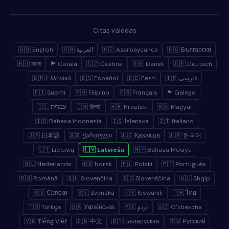
Citas valodas
🇬🇧 English
🇸🇦 العربية
🇦🇿 Azərbaycanca
🇧🇬 Български
🇧🇩 বাংলা
🏴 Català
🇨🇿 Čeština
🇩🇰 Dansk
🇩🇪 Deutsch
🇬🇷 Ελληνικά
🇪🇸 Español
🇪🇪 Eesti
🇮🇷 فارسی
🇫🇮 Suomi
🇵🇭 Filipino
🇫🇷 Français
🏴 Galego
🇮🇱 עברית
🇮🇳 हिन्दी
🇭🇷 Hrvatski
🇭🇺 Magyar
🇮🇩 Bahasa Indonesia
🇮🇸 Íslenska
🇮🇹 Italiano
🇯🇵 日本語
🇬🇪 ქართული
🇰🇿 Қазақша
🇰🇷 한국어
🇱🇹 Lietuvių
🇱🇻 Latviešu
🇲🇾 Bahasa Melayu
🇳🇱 Nederlands
🇳🇴 Norsk
🇵🇱 Polski
🇵🇹 Português
🇷🇴 Română
🇸🇰 Slovenčina
🇸🇮 Slovenščina
🇦🇱 Shqip
🇷🇸 Српски
🇸🇪 Svenska
🇰🇪 Kiswahili
🇹🇭 ไทย
🇹🇷 Türkçe
🇺🇦 Українська
🇵🇰 اردو
🇺🇿 Oʻzbekcha
🇻🇳 Tiếng Việt
🇨🇳 中文
🇧🇾 Беларуская
🇷🇺 Русский