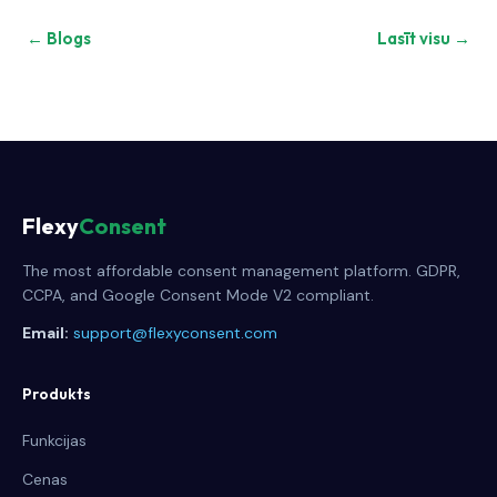
← Blogs
Lasīt visu →
Flexy
Consent
The most affordable consent management platform. GDPR,
CCPA, and Google Consent Mode V2 compliant.
Email:
support@flexyconsent.com
Produkts
Funkcijas
Cenas