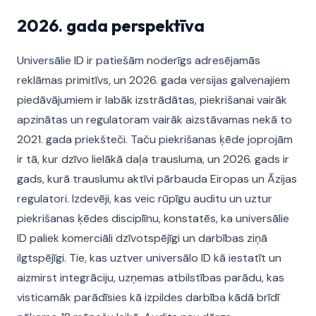
2026. gada perspektīva
Universālie ID ir patiešām noderīgs adresējamās
reklāmas primitīvs, un 2026. gada versijas galvenajiem
piedāvājumiem ir labāk izstrādātas, piekrišanai vairāk
apzinātas un regulatoram vairāk aizstāvamas nekā to
2021. gada priekšteči. Taču piekrišanas ķēde joprojām
ir tā, kur dzīvo lielākā daļa trausluma, un 2026. gads ir
gads, kurā trauslumu aktīvi pārbauda Eiropas un Āzijas
regulatori. Izdevēji, kas veic rūpīgu auditu un uztur
piekrišanas ķēdes disciplīnu, konstatēs, ka universālie
ID paliek komerciāli dzīvotspējīgi un darbības ziņā
ilgtspējīgi. Tie, kas uztver universālo ID kā iestatīt un
aizmirst integrāciju, uzņemas atbilstības parādu, kas
visticamāk parādīsies kā izpildes darbība kādā brīdī