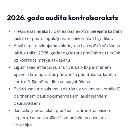
2026. gada audita kontrolsaraksts
Piekrišanas ierakstu patiesības avoti ir pieejami katram
jaukto e-pastu ieguldījumam universālo ID grafikos
Privātuma paziņojuma valoda, kas bija spēkā vākšanas
laikā, atbilst 2026. gada regulatoru prasībām attiecībā
uz konkrēta mērķa atklāšanu
Līgumiskas attiecības ar universālo ID partneriem
aptver datu apstrādi, pārrobežu pārsūtīšanu, kopējo
kontrolētāju pārvaldību un saglabāšanu
Piekrišanas atsaukums izplatās uz visiem universālo ID
partneriem caur dokumentētiem, auditējamiem
cauruļvadiem
Jurisdikcijspecifiskās prasības ir adresētas visiem
tirgiem, kur universālo ID izmantošana sasniedz
lietotājus