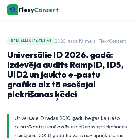
Flexy
Consent
2026. gada 19. maijs | FlexyConsent
REKLĀMAS IEŅĒMUMI
Universālie ID 2026. gadā:
izdevēja audits RampID, ID5,
UID2 un jaukto e-pastu
grafika aiz tā esošajai
piekrišanas ķēdei
Universālie ID radās 2010. gadu beigās kā trešo
pušu sīkdatņu ienākošās atcelšanas apriņķošanas
risinājums. 2026. gadā tie vairs nav apriņķošanas