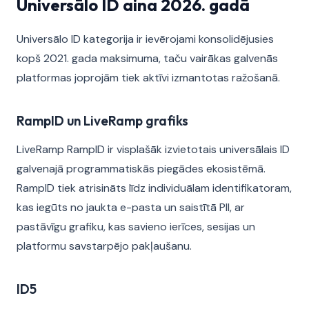
Universālo ID aina 2026. gadā
Universālo ID kategorija ir ievērojami konsolidējusies
kopš 2021. gada maksimuma, taču vairākas galvenās
platformas joprojām tiek aktīvi izmantotas ražošanā.
RampID un LiveRamp grafiks
LiveRamp RampID ir visplašāk izvietotais universālais ID
galvenajā programmatiskās piegādes ekosistēmā.
RampID tiek atrisināts līdz individuālam identifikatoram,
kas iegūts no jaukta e-pasta un saistītā PII, ar
pastāvīgu grafiku, kas savieno ierīces, sesijas un
platformu savstarpējo pakļaušanu.
ID5