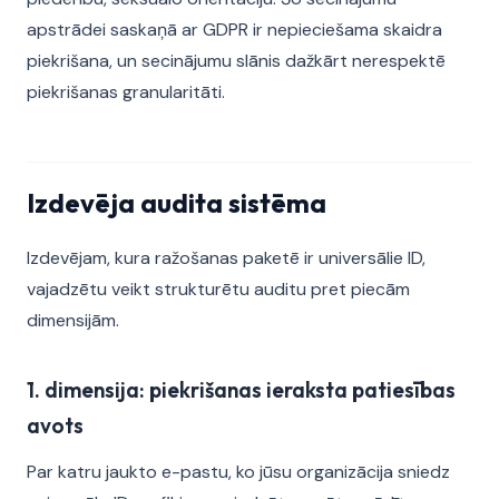
apstrādei saskaņā ar GDPR ir nepieciešama skaidra
piekrišana, un secinājumu slānis dažkārt nerespektē
piekrišanas granularitāti.
Izdevēja audita sistēma
Izdevējam, kura ražošanas paketē ir universālie ID,
vajadzētu veikt strukturētu auditu pret piecām
dimensijām.
1. dimensija: piekrišanas ieraksta patiesības
avots
Par katru jaukto e-pastu, ko jūsu organizācija sniedz