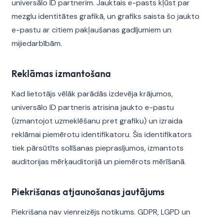
universālo ID partnerim. Jauktais e-pasts kļūst par
mezglu identitātes grafikā, un grafiks saista šo jaukto
e-pastu ar citiem pakļaušanas gadījumiem un
mijiedarbībām.
Reklāmas izmantošana
Kad lietotājs vēlāk parādās izdevēja krājumos,
universālo ID partneris atrisina jaukto e-pastu
(izmantojot uzmeklēšanu pret grafiku) un izraida
reklāmai piemērotu identifikatoru. Šis identifikators
tiek pārsūtīts solīšanas pieprasījumos, izmantots
auditorijas mērķauditorijā un piemērots mērīšanā.
Piekrišanas atjaunošanas jautājums
Piekrišana nav vienreizējs notikums. GDPR, LGPD un