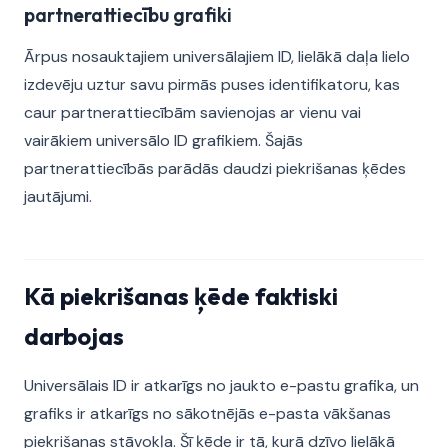
partnerattiecību grafiki
Ārpus nosauktajiem universālajiem ID, lielākā daļa lielo
izdevēju uztur savu pirmās puses identifikatoru, kas
caur partnerattiecībām savienojas ar vienu vai
vairākiem universālo ID grafikiem. Šajās
partnerattiecībās parādās daudzi piekrišanas ķēdes
jautājumi.
Kā piekrišanas ķēde faktiski
darbojas
Universālais ID ir atkarīgs no jaukto e-pastu grafika, un
grafiks ir atkarīgs no sākotnējās e-pasta vākšanas
piekrišanas stāvokļa. Šī ķēde ir tā, kurā dzīvo lielākā