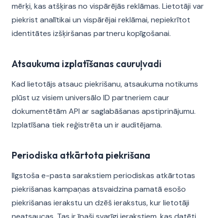
mērķi, kas atšķiras no vispārējās reklāmas. Lietotāji var
piekrist analītikai un vispārējai reklāmai, nepiekrītot
identitātes izšķiršanas partneru kopīgošanai.
Atsaukuma izplatīšanas cauruļvadi
Kad lietotājs atsauc piekrišanu, atsaukuma notikums
plūst uz visiem universālo ID partneriem caur
dokumentētām API ar saglabāšanas apstiprinājumu.
Izplatīšana tiek reģistrēta un ir auditējama.
Periodiska atkārtota piekrišana
Ilgstoša e-pasta sarakstiem periodiskas atkārtotas
piekrišanas kampaņas atsvaidzina pamatā esošo
piekrišanas ierakstu un dzēš ierakstus, kur lietotāji
neatsaucas. Tas ir īpaši svarīgi ierakstiem, kas datēti