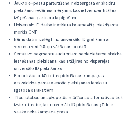
Jaukto e-pastu pārsūtīšana ir aizsargāta ar skaidru
piekrišanu reklāmas mērķiem, kas ietver identitātes
izšķiršanas partneru kopīgošanu
Universālo ID dalība ir atklāta kā atsevišķi piekrišams
mērķis CMP
Bērnu dati ir izslēgti no universālo ID grafikiem ar
vecuma verifikāciju vākšanas punktā
Sensitīvo segmentu auditorijām nepieciešama skaidra
iestāšanās piekrišana, kas atšķiras no vispārējās
universālo ID piekrišanas
Periodiskas atkārtotas piekrišanas kampaņas
atsvaidzina pamatā esošo piekrišanas ierakstu
ilgstoša sarakstiem
Tīras istabas un apkopotās mērīšanas alternatīvas tiek
izvietotas tur, kur universālo ID piekrišanas ķēde ir
vājāka nekā kampaņa prasa