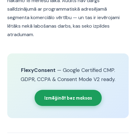
nākamo 18 mēnešu laikā. Audits nav dārgs
salīdzinājumā ar programmatiskā adresējamā
segmenta komerciālo vērtību — un tas ir ievērojami
lētāks nekā labošanas darbs, kas seko izpildes
atradumam.
FlexyConsent
— Google Certified CMP.
GDPR, CCPA & Consent Mode V2 ready.
Izmēģināt bez maksas