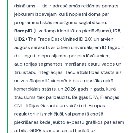
risinājums — tie ir adresējamās reklāmas pamats
jebkuram izdevējam, kurš nopietni domā par
programmatiskās ienesīguma saglabāšanu.
RampID
(LiveRamp identitātes piedāvājums),
ID5
,
UID2
(The Trade Desk Unified ID 2.0) un arvien
augošs saraksts ar citiem universālajiem ID tagad ir
dziļi iegulti pieprasījumos par piedāvājumiem,
auditorijas segmentos, mērīšanas cauruļvados un
tīru istabu integrācijās. Taču atbilstības stāsts aiz
universālajiem ID vienmēr ir bijis trauslāks nekā
komerciālais stāsts, un 2026. gads ir gads, kurā
trauslums tiek pārbaudīts. Beļģijas DPA, Francijas
CNIL, Itālijas Garante un vairāki citi Eiropas
regulatori ir izmeklējuši, vai pamatā esošā
piekrišanas ķēde jaukto e-pastu grafikos patiešām
atbilst GDPR standartam attiecībā uz