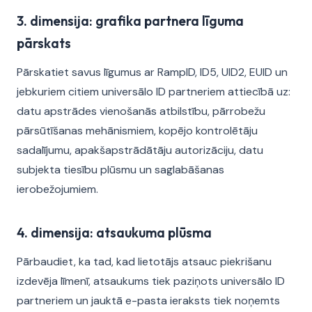
3. dimensija: grafika partnera līguma
pārskats
Pārskatiet savus līgumus ar RampID, ID5, UID2, EUID un
jebkuriem citiem universālo ID partneriem attiecībā uz:
datu apstrādes vienošanās atbilstību, pārrobežu
pārsūtīšanas mehānismiem, kopējo kontrolētāju
sadalījumu, apakšapstrādātāju autorizāciju, datu
subjekta tiesību plūsmu un saglabāšanas
ierobežojumiem.
4. dimensija: atsaukuma plūsma
Pārbaudiet, ka tad, kad lietotājs atsauc piekrišanu
izdevēja līmenī, atsaukums tiek paziņots universālo ID
partneriem un jauktā e-pasta ieraksts tiek noņemts