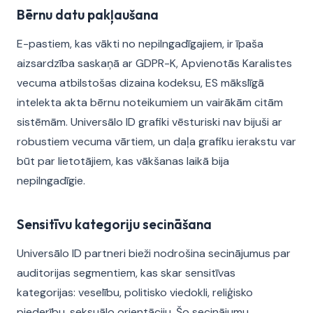
Bērnu datu pakļaušana
E-pastiem, kas vākti no nepilngadīgajiem, ir īpaša
aizsardzība saskaņā ar GDPR-K, Apvienotās Karalistes
vecuma atbilstošas dizaina kodeksu, ES mākslīgā
intelekta akta bērnu noteikumiem un vairākām citām
sistēmām. Universālo ID grafiki vēsturiski nav bijuši ar
robustiem vecuma vārtiem, un daļa grafiku ierakstu var
būt par lietotājiem, kas vākšanas laikā bija
nepilngadīgie.
Sensitīvu kategoriju secināšana
Universālo ID partneri bieži nodrošina secinājumus par
auditorijas segmentiem, kas skar sensitīvas
kategorijas: veselību, politisko viedokli, reliģisko
piederību, seksuālo orientāciju. Šo secinājumu