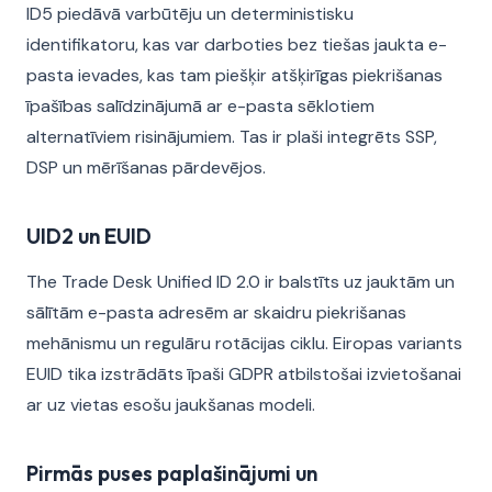
ID5 piedāvā varbūtēju un deterministisku
identifikatoru, kas var darboties bez tiešas jaukta e-
pasta ievades, kas tam piešķir atšķirīgas piekrišanas
īpašības salīdzinājumā ar e-pasta sēklotiem
alternatīviem risinājumiem. Tas ir plaši integrēts SSP,
DSP un mērīšanas pārdevējos.
UID2 un EUID
The Trade Desk Unified ID 2.0 ir balstīts uz jauktām un
sālītām e-pasta adresēm ar skaidru piekrišanas
mehānismu un regulāru rotācijas ciklu. Eiropas variants
EUID tika izstrādāts īpaši GDPR atbilstošai izvietošanai
ar uz vietas esošu jaukšanas modeli.
Pirmās puses paplašinājumi un