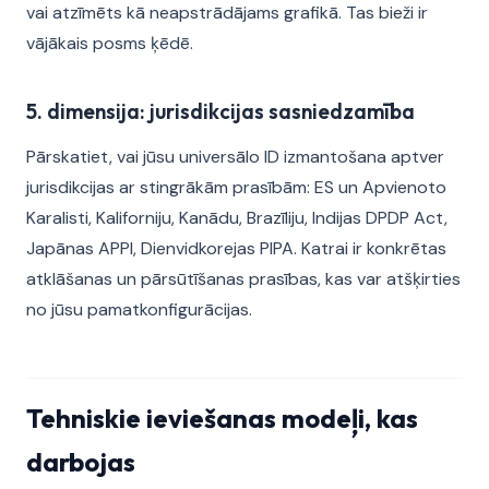
vai atzīmēts kā neapstrādājams grafikā. Tas bieži ir
vājākais posms ķēdē.
5. dimensija: jurisdikcijas sasniedzamība
Pārskatiet, vai jūsu universālo ID izmantošana aptver
jurisdikcijas ar stingrākām prasībām: ES un Apvienoto
Karalisti, Kaliforniju, Kanādu, Brazīliju, Indijas DPDP Act,
Japānas APPI, Dienvidkorejas PIPA. Katrai ir konkrētas
atklāšanas un pārsūtīšanas prasības, kas var atšķirties
no jūsu pamatkonfigurācijas.
Tehniskie ieviešanas modeļi, kas
darbojas