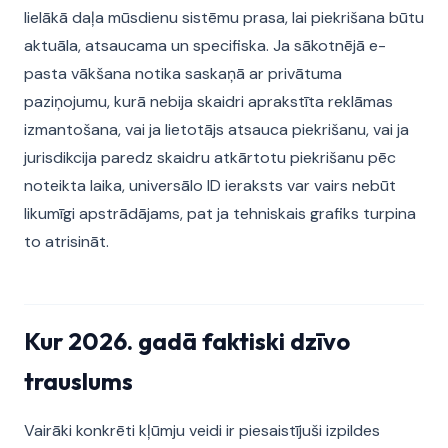
lielākā daļa mūsdienu sistēmu prasa, lai piekrišana būtu
aktuāla, atsaucama un specifiska. Ja sākotnējā e-
pasta vākšana notika saskaņā ar privātuma
paziņojumu, kurā nebija skaidri aprakstīta reklāmas
izmantošana, vai ja lietotājs atsauca piekrišanu, vai ja
jurisdikcija paredz skaidru atkārtotu piekrišanu pēc
noteikta laika, universālo ID ieraksts var vairs nebūt
likumīgi apstrādājams, pat ja tehniskais grafiks turpina
to atrisināt.
Kur 2026. gadā faktiski dzīvo
trauslums
Vairāki konkrēti kļūmju veidi ir piesaistījuši izpildes