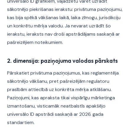
universālo ID grafikiem, vajadzētu varēt uzrādīt
sākotnējo piekrišanas ierakstu: privātuma paziņojumu,
kas bija spēkā vākšanas laikā, laika zīmogu, jurisdikciju
un konkrētu mērķa valodu. Ja nevarat uzrādīt šo
ierakstu, ieraksts nav droši apstrādājams saskaņā ar
pašreizējiem noteikumiem.
2. dimensija: paziņojuma valodas pārskats
Pārskatiet privātuma paziņojumus, kas reglamentēja
sākotnējo vākšanu, pret pašreizējām regulatoru
prasībām attiecībā uz konkrēta mērķa atklāšanu.
Paziņojumi, kas apraksta tikai vispārīgu mārketinga
izmantošanu, visticamāk neatbalstīs apakšējo
universālo ID apstrādi saskaņā ar 2026. gada
standartiem.