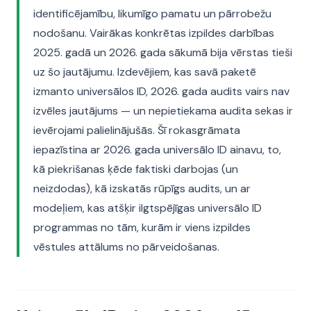
identificējamību, likumīgo pamatu un pārrobežu
nodošanu. Vairākas konkrētas izpildes darbības
2025. gadā un 2026. gada sākumā bija vērstas tieši
uz šo jautājumu. Izdevējiem, kas savā paketē
izmanto universālos ID, 2026. gada audits vairs nav
izvēles jautājums — un nepietiekama audita sekas ir
ievērojami palielinājušās. Šī rokasgrāmata
iepazīstina ar 2026. gada universālo ID ainavu, to,
kā piekrišanas ķēde faktiski darbojas (un
neizdodas), kā izskatās rūpīgs audits, un ar
modeļiem, kas atšķir ilgtspējīgas universālo ID
programmas no tām, kurām ir viens izpildes
vēstules attālums no pārveidošanas.