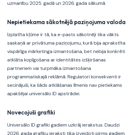
uzmanību 2025. gadā un 2026. gada sākumā.
Nepietiekama sākotnējā paziņojuma valoda
Izplatīta kļūme ir tā, ka e-pasts sākotnēji tika vākts
saskaņā ar privātuma paziņojumu, kurā bija aprakstīta
vispārīga mārketinga izmantošana, bet nebija konkrēti
atklāta kopīgošana ar identitātes izšķiršanas
partneriem vai turpmāka izmantošana
programmatiskajā reklāmā. Regulatori konsekventi ir
secinājuši, ka šāds atklāšanas līmenis nav pietiekams
apakšējai universālo ID apstrādei.
Novecojuši grafiki
Universālo ID grafiki gadiem uzkrāj ierakstus. Daudzi
2026. gada grafiku ieraksti tika izveidoti pirms gadiem