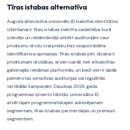
Tīras istabas alternatīva
Augoša alternatīva universālo ID balstītai identitātes
izšķiršanai ir tīras istabas balstīta sadarbība, kurā
izdevējs un reklāmdevējs atbilst auditorijām caur
privātumu drošu starpnieku bez neapstrādāta
identifikatora apmaiņas. Tīras istabas pēc dizaina ir
privātumam drošākas, arvien vairāk tiek atbalstītas
galvenajās reklāmas platformās, un bieži vien ir labāk
piemērotas sensitīvas auditorijas vai regulētās
vertikālās kampaņām. Daudzas 2026. gada
programmas izmanto hibrīdu: universālos ID
atvērtajam programmatiskajam adresējamam
segmentam, tīras istabas partnerdaļas un premium
segmentiem.