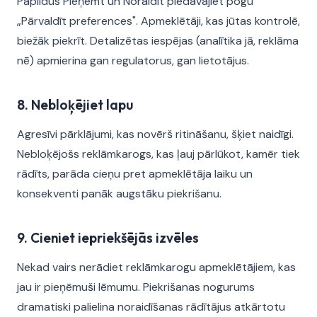
Papildus Pieņemt un Noraidīt piedāvājiet pogu
„Pārvaldīt preferences". Apmeklētāji, kas jūtas kontrolē,
biežāk piekrīt. Detalizētas iespējas (analītika jā, reklāma
nē) apmierina gan regulatorus, gan lietotājus.
8. Nebloķējiet lapu
Agresīvi pārklājumi, kas novērš ritināšanu, šķiet naidīgi.
Nebloķējošs reklāmkarogs, kas ļauj pārlūkot, kamēr tiek
rādīts, parāda cieņu pret apmeklētāja laiku un
konsekventi panāk augstāku piekrišanu.
9. Cieniet iepriekšējās izvēles
Nekad vairs nerādiet reklāmkarogu apmeklētājiem, kas
jau ir pieņēmuši lēmumu. Piekrišanas nogurums
dramatiski palielina noraidīšanas rādītājus atkārtotu