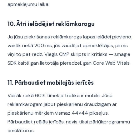
apmeklējumu laikā.
10. Ātri ielādējiet reklāmkarogu
Ja jūsu piekrišanas reklāmkarogs lapas ielādei pievieno
vairāk nekā 200 ms, jūs zaudējat apmeklētājus, pirms
viņi to pat redz. Viegls CMP skripts ir kritisks — smagie
SDK kaitē gan lietotāja pieredzei, gan Core Web Vitals.
11. Pārbaudiet mobilajās ierīcēs
Vairāk nekā 60% tīmekļa trafika ir mobils. Jūsu
reklāmkarogam jābūt pieskārienu draudzīgam ar
pieskārienu mērķiem vismaz 44×44 pikseļus.
Pārbaudiet reālās ierīcēs, nevis tikai pārlūkprogrammu
emulātoros.