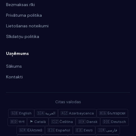
Bezmaksas rīki
Privātuma politika
Lietošanas noteikumi
Sīkdatņu politika
Uzņēmums
Sākums
Kontakti
Citas valodas
🇬🇧 English
🇸🇦 العربية
🇦🇿 Azərbaycanca
🇧🇬 Български
🇧🇩 বাংলা
🏴 Català
🇨🇿 Čeština
🇩🇰 Dansk
🇩🇪 Deutsch
🇬🇷 Ελληνικά
🇪🇸 Español
🇪🇪 Eesti
🇮🇷 فارسی