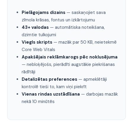
Pielāgojams dizains
— saskaņojiet sava
zīmola krāsas, fontus un izkārtojumu
43+ valodas
— automātiska noteikšana,
dzimtie tulkojumi
Viegls skripts
— mazāk par 50 KB, neietekmē
Core Web Vitals
Apakšējais reklāmkarogs pēc noklusējuma
— nebloķējošs, pierādīti augstākie piekrišanas
rādītāji
Detalizētas preferences
— apmeklētāji
kontrolē tieši to, kam viņi piekrīt
Vienas rindas uzstādīšana
— darbojas mazāk
nekā 10 minūtēs