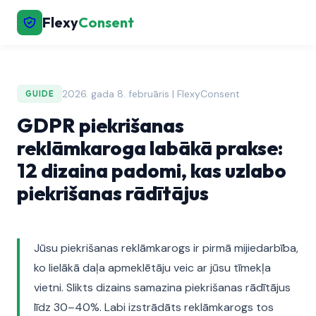
Flexy
Consent
2026. gada 8. februāris | FlexyConsent
GUIDE
GDPR piekrišanas
reklāmkaroga labākā prakse:
12 dizaina padomi, kas uzlabo
piekrišanas rādītājus
Jūsu piekrišanas reklāmkarogs ir pirmā mijiedarbība,
ko lielākā daļa apmeklētāju veic ar jūsu tīmekļa
vietni. Slikts dizains samazina piekrišanas rādītājus
līdz 30–40%. Labi izstrādāts reklāmkarogs tos