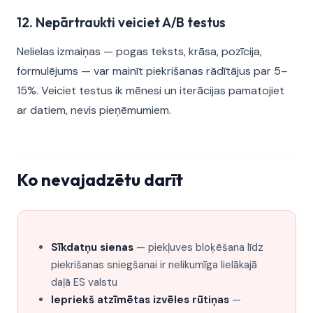
12. Nepārtraukti veiciet A/B testus
Nelielas izmaiņas — pogas teksts, krāsa, pozīcija,
formulējums — var mainīt piekrišanas rādītājus par 5–
15%. Veiciet testus ik mēnesi un iterācijas pamatojiet
ar datiem, nevis pieņēmumiem.
Ko nevajadzētu darīt
Sīkdatņu sienas
— piekļuves bloķēšana līdz
piekrišanas sniegšanai ir nelikumīga lielākajā
daļā ES valstu
Iepriekš atzīmētas izvēles rūtiņas
—