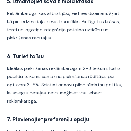
5. Izmantojiet sava zīmola krāsas
Reklāmkarogs, kas atbilst jūsų vietnes dizainam, šķiet
kā pieredzes daļa, nevis traucēklis. Pielāgotas krāsas,
fonti un logotipa integrācija palielina uzticību un
piekrišanas rādītājus.
6. Turiet to īsu
Ideālais piekrišanas reklāmkarogs ir 2–3 teikumi. Katrs
papildu teikums samazina piekrišanas rādītājus par
aptuveni 3–5%. Saistiet ar savu pilno sīkdatņu politiku,
lai sniegtu detaļas, nevis mēģiniet visu iebāzt
reklāmkarogā.
7. Pievienojiet preferenču opciju