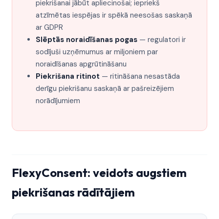
piekrišanai jābūt apliecinošai; iepriekš
atzīmētas iespējas ir spēkā neesošas saskaņā
ar GDPR
Slēptās noraidīšanas pogas
— regulatori ir
sodījuši uzņēmumus ar miljoniem par
noraidīšanas apgrūtināšanu
Piekrišana ritinot
— ritināšana nesastāda
derīgu piekrišanu saskaņā ar pašreizējiem
norādījumiem
FlexyConsent: veidots augstiem
piekrišanas rādītājiem