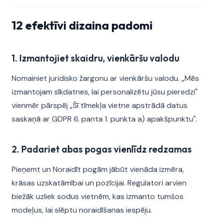
12 efektīvi dizaina padomi
1. Izmantojiet skaidru, vienkāršu valodu
Nomainiet juridisko žargonu ar vienkāršu valodu. „Mēs
izmantojam sīkdatnes, lai personalizētu jūsu pieredzi"
vienmēr pārspēj „Šī tīmekļa vietne apstrādā datus
saskaņā ar GDPR 6. panta 1. punkta a) apakšpunktu".
2. Padariet abas pogas vienlīdz redzamas
Pieņemt un Noraidīt pogām jābūt vienāda izmēra,
krāsas uzskatāmībai un pozīcijai. Regulatori arvien
biežāk uzliek sodus vietnēm, kas izmanto tumšos
modeļus, lai slēptu noraidīšanas iespēju.