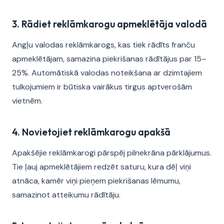
3. Rādiet reklāmkarogu apmeklētāja valodā
Angļu valodas reklāmkarogs, kas tiek rādīts franču
apmeklētājam, samazina piekrišanas rādītājus par 15–
25%. Automātiskā valodas noteikšana ar dzimtajiem
tulkojumiem ir būtiska vairākus tirgus aptverošām
vietnēm.
4. Novietojiet reklāmkarogu apakšā
Apakšējie reklāmkarogi pārspēj pilnekrāna pārklājumus.
Tie ļauj apmeklētājiem redzēt saturu, kura dēļ viņi
atnāca, kamēr viņi pieņem piekrišanas lēmumu,
samazinot atteikumu rādītāju.