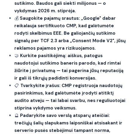
sutikimo. Baudos gali siekti milijonus — o
vykdymas 2026 m. stiprėja.
💰
Saugokite pajamų srautus: „Google" dabar
reikalauja sertifikuoto CMP, kad galėtumėte
rodyti skelbimus EEE. Be galiojančių sutikimo
signalų per TCF 2.3 arba „Consent Mode V2", jūsų
reklamos pajamos yra rizikuojamos.
🤝
Kurkite pasitikėjimą: aiškus, patogus
naudotojui sutikimo baneris parodo, kad rimtai
žiūrite į privatumą — tai pagerina jūsų reputaciją
ir gali iš tikrųjų padidinti konversijas.
📋
Tvarkykite įrašus: CMP registruoja naudotojų
pasirinkimus, kad galėtumėte įrodyti atitiktį
audito atveju — tai labai svarbu, nes reguliuotojai
stiprina vykdymo veiksmus.
🔮
Padarykite savo verslą atsparų ateičiai:
trečiųjų šalių slapukams laipsniškai atsisakant ir
serverio pusės stebėjimui tampant norma,