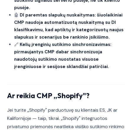
sutikimo signalus serverio pusėje, ne tik kliento
pusėje.
🤖
DI paremtas slapukų nuskaitymas: šiuolaikiniai
CMP naudoja automatizuotą nuskaitymą su DI
klasifikavimu, kad aptiktų ir kategorizuotų naujus
slapukus ir scenarijus be rankinio įsikišimo.
🔗
Kelių įrenginių sutikimo sinchronizavimas:
pirmaujantys CMP dabar sinchronizuoja
naudotojų sutikimo nuostatas visuose
įrenginiuose ir sesijose sklandžiai patirčiai.
Ar reikia CMP „Shopify"?
Jei turite „Shopify" parduotuvę su klientais ES, JK ar
Kalifornijoje — taip, tikrai. „Shopify" integruotos
privatumo priemonės neatlieka visiško sutikimo rinkimo