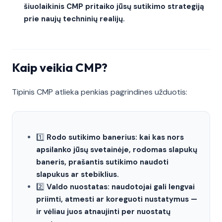
šiuolaikinis CMP pritaiko jūsų sutikimo strategiją
prie naujų techninių realijų.
Kaip veikia CMP?
Tipinis CMP atlieka penkias pagrindines užduotis:
1️⃣
Rodo sutikimo banerius: kai kas nors
apsilanko jūsų svetainėje, rodomas slapukų
baneris, prašantis sutikimo naudoti
slapukus ar stebiklius.
2️⃣
Valdo nuostatas: naudotojai gali lengvai
priimti, atmesti ar koreguoti nustatymus —
ir vėliau juos atnaujinti per nuostatų