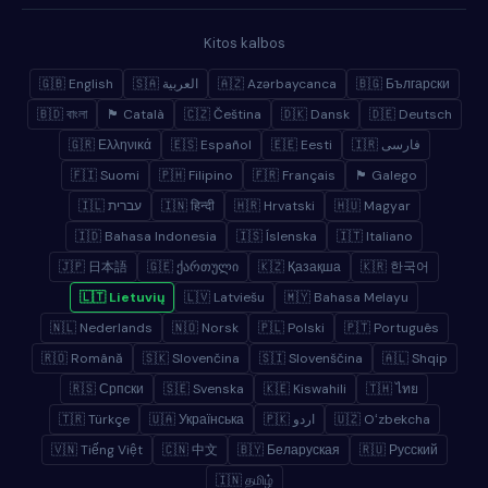
Kitos kalbos
🇬🇧 English
🇸🇦 العربية
🇦🇿 Azərbaycanca
🇧🇬 Български
🇧🇩 বাংলা
🏴 Català
🇨🇿 Čeština
🇩🇰 Dansk
🇩🇪 Deutsch
🇬🇷 Ελληνικά
🇪🇸 Español
🇪🇪 Eesti
🇮🇷 فارسی
🇫🇮 Suomi
🇵🇭 Filipino
🇫🇷 Français
🏴 Galego
🇮🇱 עברית
🇮🇳 हिन्दी
🇭🇷 Hrvatski
🇭🇺 Magyar
🇮🇩 Bahasa Indonesia
🇮🇸 Íslenska
🇮🇹 Italiano
🇯🇵 日本語
🇬🇪 ქართული
🇰🇿 Қазақша
🇰🇷 한국어
🇱🇹 Lietuvių
🇱🇻 Latviešu
🇲🇾 Bahasa Melayu
🇳🇱 Nederlands
🇳🇴 Norsk
🇵🇱 Polski
🇵🇹 Português
🇷🇴 Română
🇸🇰 Slovenčina
🇸🇮 Slovenščina
🇦🇱 Shqip
🇷🇸 Српски
🇸🇪 Svenska
🇰🇪 Kiswahili
🇹🇭 ไทย
🇹🇷 Türkçe
🇺🇦 Українська
🇵🇰 اردو
🇺🇿 Oʻzbekcha
🇻🇳 Tiếng Việt
🇨🇳 中文
🇧🇾 Беларуская
🇷🇺 Русский
🇮🇳 தமிழ்