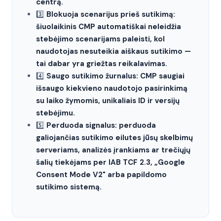
centrą.
3️⃣
Blokuoja scenarijus prieš sutikimą:
šiuolaikinis CMP automatiškai neleidžia
stebėjimo scenarijams paleisti, kol
naudotojas nesuteikia aiškaus sutikimo —
tai dabar yra griežtas reikalavimas.
4️⃣
Saugo sutikimo žurnalus: CMP saugiai
išsaugo kiekvieno naudotojo pasirinkimą
su laiko žymomis, unikaliais ID ir versijų
stebėjimu.
5️⃣
Perduoda signalus: perduoda
galiojančias sutikimo eilutes jūsų skelbimų
serveriams, analizės įrankiams ar trečiųjų
šalių tiekėjams per IAB TCF 2.3, „Google
Consent Mode V2" arba papildomo
sutikimo sistemą.