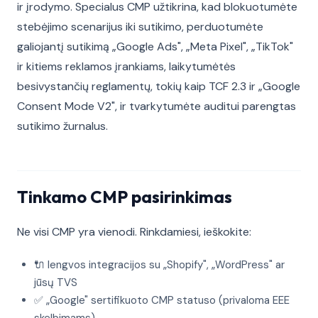
ir įrodymo. Specialus CMP užtikrina, kad blokuotumėte
stebėjimo scenarijus iki sutikimo, perduotumėte
galiojantį sutikimą „Google Ads", „Meta Pixel", „TikTok"
ir kitiems reklamos įrankiams, laikytumėtės
besivystančių reglamentų, tokių kaip TCF 2.3 ir „Google
Consent Mode V2", ir tvarkytumėte auditui parengtas
sutikimo žurnalus.
Tinkamo CMP pasirinkimas
Ne visi CMP yra vienodi. Rinkdamiesi, ieškokite:
🔌 lengvos integracijos su „Shopify", „WordPress" ar
jūsų TVS
✅ „Google" sertifikuoto CMP statuso (privaloma EEE