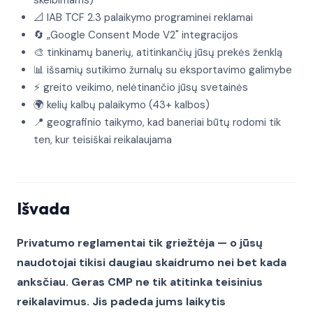
skelbimams)
📐 IAB TCF 2.3 palaikymo programinei reklamai
🔄 „Google Consent Mode V2" integracijos
🎨 tinkinamų banerių, atitinkančių jūsų prekės ženklą
📊 išsamių sutikimo žurnalų su eksportavimo galimybe
⚡ greito veikimo, nelėtinančio jūsų svetainės
🌍 kelių kalbų palaikymo (43+ kalbos)
📍 geografinio taikymo, kad baneriai būtų rodomi tik
ten, kur teisiškai reikalaujama
Išvada
Privatumo reglamentai tik griežtėja — o jūsų
naudotojai tikisi daugiau skaidrumo nei bet kada
anksčiau. Geras CMP ne tik atitinka teisinius
reikalavimus. Jis padeda jums laikytis