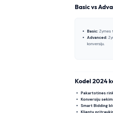
Basic vs Adv
Basic:
Zymes ti
Advanced:
Zym
konversiju.
Kodel 2024 k
Pakartotines rin
Konversiju sekim
Smart Bidding bl
Klientu pritrauk