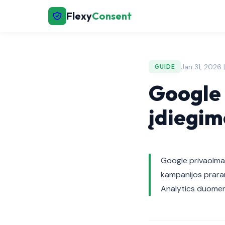
Flexy
Consent
Jan 31, 2026 
GUIDE
Google 
įdiegi
Google privaolma
kampanijos praran
Analytics duomen