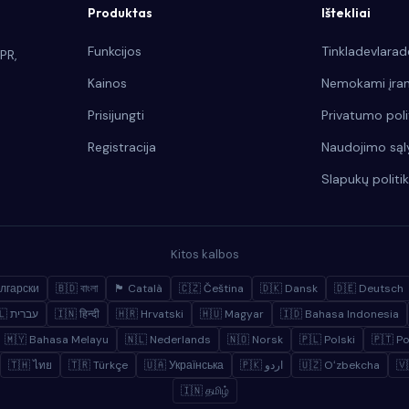
Produktas
Ištekliai
Funkcijos
Tinkladevlarad
PR,
Kainos
Nemokami įran
Prisijungti
Privatumo poli
Registracija
Naudojimo sąl
Slapukų politi
Kitos kalbos
лгарски
🇧🇩 বাংলা
🏴 Català
🇨🇿 Čeština
🇩🇰 Dansk
🇩🇪 Deutsch
🇮🇱 עברית
🇮🇳 हिन्दी
🇭🇷 Hrvatski
🇭🇺 Magyar
🇮🇩 Bahasa Indonesia
🇲🇾 Bahasa Melayu
🇳🇱 Nederlands
🇳🇴 Norsk
🇵🇱 Polski
🇵🇹 P
🇹🇭 ไทย
🇹🇷 Türkçe
🇺🇦 Українська
🇵🇰 اردو
🇺🇿 Oʻzbekcha
🇻
🇮🇳 தமிழ்