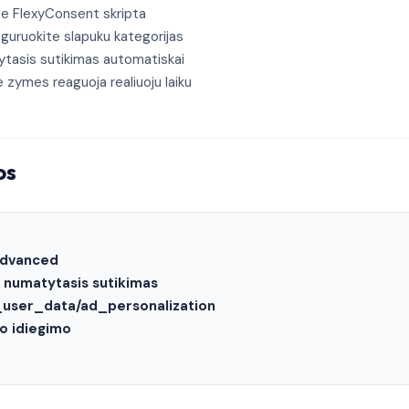
te FlexyConsent skripta
guruokite slapuku kategorijas
tasis sutikimas automatiskai
zymes reaguoja realiuoju laiku
os
 Advanced
 numatytasis sutikimas
_user_data/ad_personalization
o idiegimo