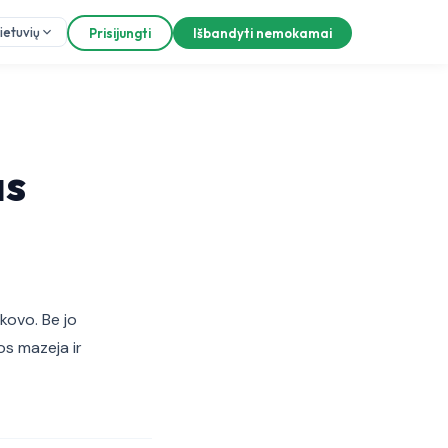
ietuvių
Prisijungti
Išbandyti nemokamai
as
ovo. Be jo
os mazeja ir