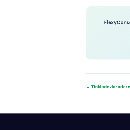
FlexyCons
← Tinkladevlaradereg