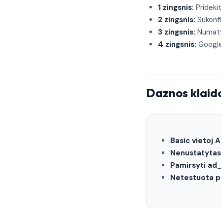
1 zingsnis:
Prideki
2 zingsnis:
Sukonfi
3 zingsnis:
Numaty
4 zingsnis:
Google 
Daznos klaid
Basic vietoj
Nenustatytas
Pamirsyti ad
Netestuota p