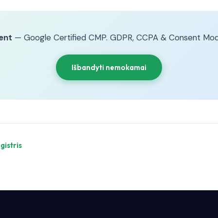
ent
— Google Certified CMP. GDPR, CCPA & Consent Mod
Išbandyti nemokamai
istris