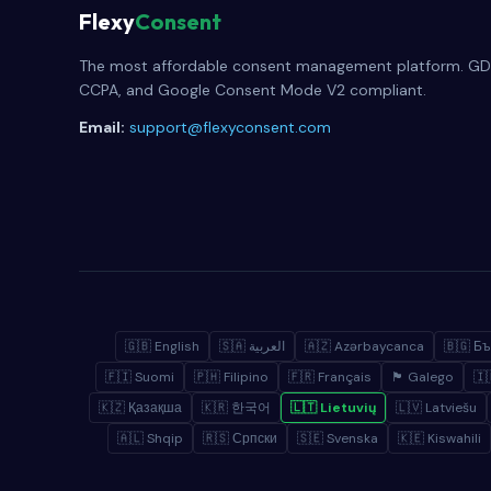
Flexy
Consent
The most affordable consent management platform. GD
CCPA, and Google Consent Mode V2 compliant.
Email:
support@flexyconsent.com
🇬🇧 English
🇸🇦 العربية
🇦🇿 Azərbaycanca
🇧🇬 Бъ
🇫🇮 Suomi
🇵🇭 Filipino
🇫🇷 Français
🏴 Galego
🇰🇿 Қазақша
🇰🇷 한국어
🇱🇹 Lietuvių
🇱🇻 Latviešu
🇦🇱 Shqip
🇷🇸 Српски
🇸🇪 Svenska
🇰🇪 Kiswahili