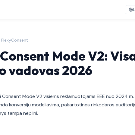
L
| FlexyConsent
Consent Mode V2: Vis
mo vadovas 2026
i Consent Mode V2 visiems reklamuotojams EEE nuo 2024 m. k
da konversiju modeliavima, pakartotines rinkodaros auditorij
ys tampa nepilni.