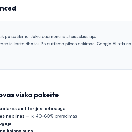
anced
k po sutikimo. Jokiu duomenu is atsisaskiusiuju.
es is karto ribotai. Po sutikimo pilnas sekimas. Google AI atkuria
ovas viska pakeite
kodaros auditorijos nebeauga
as nepilnas
— iki 40-60% praradimas
ogeja
imo kainos auga