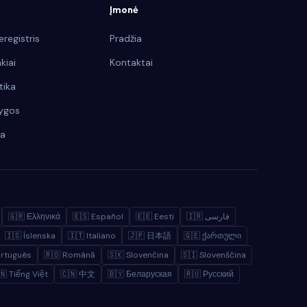
Įmonė
eregistris
Pradžia
kiai
Kontaktai
tika
ygos
ka
🇬🇷 Ελληνικά
🇪🇸 Español
🇪🇪 Eesti
🇮🇷 فارسی
🇮🇸 Íslenska
🇮🇹 Italiano
🇯🇵 日本語
🇬🇪 ქართული
ortuguês
🇷🇴 Română
🇸🇰 Slovenčina
🇸🇮 Slovenščina
🇳 Tiếng Việt
🇨🇳 中文
🇧🇾 Беларуская
🇷🇺 Русский