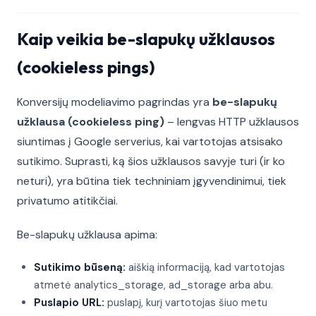
Kaip veikia be-slapukų užklausos
(cookieless pings)
Konversijų modeliavimo pagrindas yra
be-slapukų
užklausa (cookieless ping)
– lengvas HTTP užklausos
siuntimas į Google serverius, kai vartotojas atsisako
sutikimo. Suprasti, ką šios užklausos savyje turi (ir ko
neturi), yra būtina tiek techniniam įgyvendinimui, tiek
privatumo atitikčiai.
Be-slapukų užklausa apima:
Sutikimo būseną:
aiškią informaciją, kad vartotojas
atmetė analytics_storage, ad_storage arba abu.
Puslapio URL:
puslapį, kurį vartotojas šiuo metu