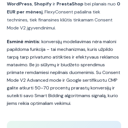
WordPress
,
Shopify
ir
PrestaShop
bei planais nuo
0
EUR per mėnesį
, FlexyConsent pašalina tiek
technines, tiek finansines kliūtis tinkamam Consent
Mode V2 įgyvendinimui.
Esminė mintis:
konversijų modeliavimas nėra maloni
papildoma funkcija – tai mechanizmas, kuris užpildo
tarpą tarp privatumo atitikties ir efektyvaus reklamos
matavimo. Be jo siūlymų ir biudžeto sprendimus
priimate remdamiesi nepilnais duomenimis. Su Consent
Mode V2 Advanced mode ir Google sertifikuotu CMP
galite atkurti 50–70 procentų prarastų konversijų ir
suteikti savo Smart Bidding algoritmams signalą, kurio
jiems reikia optimaliam veikimui.