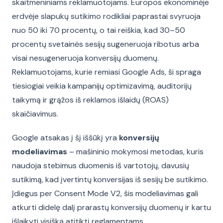
skaitmeniniams reklamuotojams. Europos ekonominėje
erdvėje slapukų sutikimo rodikliai paprastai svyruoja
nuo 50 iki 70 procentų, o tai reiškia, kad 30–50
procentų svetainės sesijų sugeneruoja ribotus arba
visai nesugeneruoja konversijų duomenų.
Reklamuotojams, kurie remiasi Google Ads, ši spraga
tiesiogiai veikia kampanijų optimizavimą, auditorijų
taikymą ir grąžos iš reklamos išlaidų (ROAS)
skaičiavimus.
Google atsakas į šį iššūkį yra
konversijų
modeliavimas
– mašininio mokymosi metodas, kuris
naudoja stebimus duomenis iš vartotojų, davusių
sutikimą, kad įvertintų konversijas iš sesijų be sutikimo.
Įdiegus per Consent Mode V2, šis modeliavimas gali
atkurti didelę dalį prarastų konversijų duomenų ir kartu
išlaikyti visišką atitiktį reglamentams.