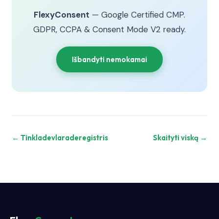
FlexyConsent
— Google Certified CMP.
GDPR, CCPA & Consent Mode V2 ready.
Išbandyti nemokamai
← Tinkladevlaraderegistris
Skaityti viską →