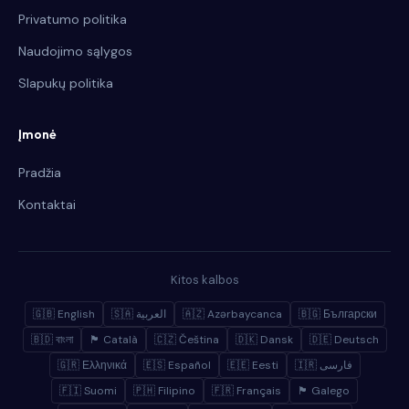
Privatumo politika
Naudojimo sąlygos
Slapukų politika
Įmonė
Pradžia
Kontaktai
Kitos kalbos
🇬🇧 English
🇸🇦 العربية
🇦🇿 Azərbaycanca
🇧🇬 Български
🇧🇩 বাংলা
🏴 Català
🇨🇿 Čeština
🇩🇰 Dansk
🇩🇪 Deutsch
🇬🇷 Ελληνικά
🇪🇸 Español
🇪🇪 Eesti
🇮🇷 فارسی
🇫🇮 Suomi
🇵🇭 Filipino
🇫🇷 Français
🏴 Galego