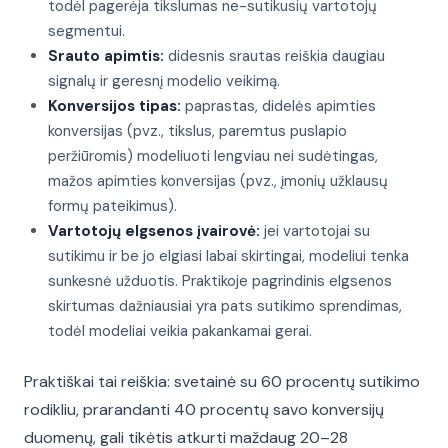
todėl pagerėja tikslumas ne-sutikusių vartotojų
segmentui.
Srauto apimtis:
didesnis srautas reiškia daugiau
signalų ir geresnį modelio veikimą.
Konversijos tipas:
paprastas, didelės apimties
konversijas (pvz., tikslus, paremtus puslapio
peržiūromis) modeliuoti lengviau nei sudėtingas,
mažos apimties konversijas (pvz., įmonių užklausų
formų pateikimus).
Vartotojų elgsenos įvairovė:
jei vartotojai su
sutikimu ir be jo elgiasi labai skirtingai, modeliui tenka
sunkesnė užduotis. Praktikoje pagrindinis elgsenos
skirtumas dažniausiai yra pats sutikimo sprendimas,
todėl modeliai veikia pakankamai gerai.
Praktiškai tai reiškia: svetainė su 60 procentų sutikimo
rodikliu, prarandanti 40 procentų savo konversijų
duomenų, gali tikėtis atkurti maždaug 20–28