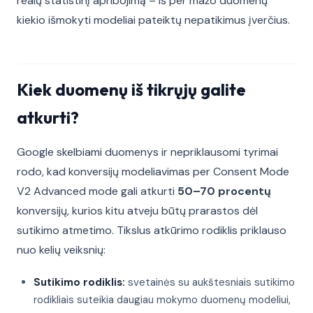
realų statistinį apribojimą – iš per mažo duomenų
kiekio išmokyti modeliai pateiktų nepatikimus įverčius.
Kiek duomenų iš tikrųjų galite
atkurti?
Google skelbiami duomenys ir nepriklausomi tyrimai
rodo, kad konversijų modeliavimas per Consent Mode
V2 Advanced mode gali atkurti
50–70 procentų
konversijų, kurios kitu atveju būtų prarastos dėl
sutikimo atmetimo. Tikslus atkūrimo rodiklis priklauso
nuo kelių veiksnių:
Sutikimo rodiklis:
svetainės su aukštesniais sutikimo
rodikliais suteikia daugiau mokymo duomenų modeliui,