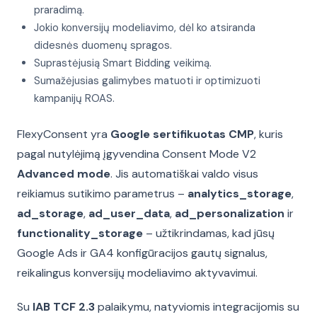
praradimą.
Jokio konversijų modeliavimo, dėl ko atsiranda
didesnės duomenų spragos.
Suprastėjusią Smart Bidding veikimą.
Sumažėjusias galimybes matuoti ir optimizuoti
kampanijų ROAS.
FlexyConsent yra
Google sertifikuotas CMP
, kuris
pagal nutylėjimą įgyvendina Consent Mode V2
Advanced mode
. Jis automatiškai valdo visus
reikiamus sutikimo parametrus –
analytics_storage
,
ad_storage
,
ad_user_data
,
ad_personalization
ir
functionality_storage
– užtikrindamas, kad jūsų
Google Ads ir GA4 konfigūracijos gautų signalus,
reikalingus konversijų modeliavimo aktyvavimui.
Su
IAB TCF 2.3
palaikymu, natyviomis integracijomis su