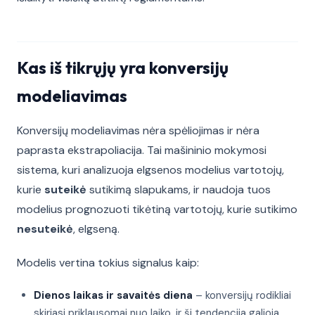
Kas iš tikrųjų yra konversijų
modeliavimas
Konversijų modeliavimas nėra spėliojimas ir nėra
paprasta ekstrapoliacija. Tai mašininio mokymosi
sistema, kuri analizuoja elgsenos modelius vartotojų,
kurie
suteikė
sutikimą slapukams, ir naudoja tuos
modelius prognozuoti tikėtiną vartotojų, kurie sutikimo
nesuteikė
, elgseną.
Modelis vertina tokius signalus kaip:
Dienos laikas ir savaitės diena
– konversijų rodikliai
skiriasi priklausomai nuo laiko, ir ši tendencija galioja