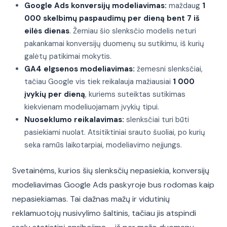
Google Ads konversijų modeliavimas:
maždaug
1
000 skelbimų paspaudimų per dieną bent 7 iš
eilės dienas
. Žemiau šio slenksčio modelis neturi
pakankamai konversijų duomenų su sutikimu, iš kurių
galėtų patikimai mokytis.
GA4 elgsenos modeliavimas:
žemesni slenksčiai,
tačiau Google vis tiek reikalauja mažiausiai
1 000
įvykių per dieną
, kuriems suteiktas sutikimas
kiekvienam modeliuojamam įvykių tipui.
Nuoseklumo reikalavimas:
slenksčiai turi būti
pasiekiami nuolat. Atsitiktiniai srauto šuoliai, po kurių
seka ramūs laikotarpiai, modeliavimo neįjungs.
Svetainėms, kurios šių slenksčių nepasiekia, konversijų
modeliavimas Google Ads paskyroje bus rodomas kaip
nepasiekiamas. Tai dažnas mažų ir vidutinių
reklamuotojų nusivylimo šaltinis, tačiau jis atspindi