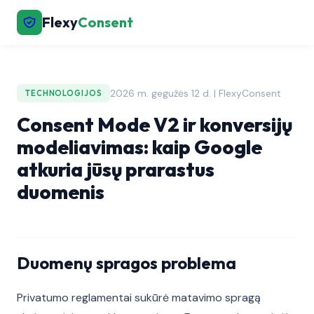
Flexy
Consent
2026 m. gegužės 12 d. | FlexyConsent
TECHNOLOGIJOS
Consent Mode V2 ir konversijų
modeliavimas: kaip Google
atkuria jūsų prarastus
duomenis
Duomenų spragos problema
Privatumo reglamentai sukūrė matavimo spragą