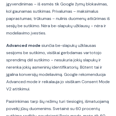
įgyvendinimas – iš esmės tik Google žymų blokavimas,
kol gaunamas sutikimas. Privalumas – maksimalus
paprastumas; trūkumas – nulinis duomenų atkūrimas iš
sesijų be sutikimo. Nėra be-slapukų užklausų – nėra ir
modeliavimo įvesties.
Advanced mode
siunčia be-slapukų užklausas
sesijoms be sutikimo, visiškai gerbdamas vartotojo
sprendimą dėl sutikimo – nesukuria jokių slapukų ir
nerenka jokių asmeninių identifikatorių. Būtent tai ir
įgalina konversijų modeliavimą. Google rekomenduoja
Advanced mode ir reikalauja jo visiškam Consent Mode
V2 atitikimui.
Pasirinkimas tarp šių režimų turi tiesioginį, išmatuojamą
poveikį jūsų duomenims. Svetainė su 60 procentų
sutikimo rodikliu, naudojanti Basic mode, mato tik 60