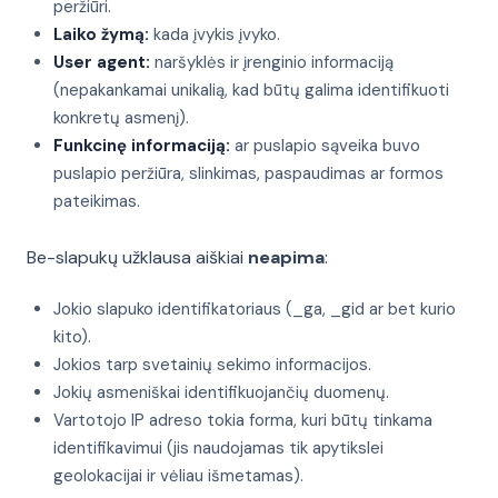
peržiūri.
Laiko žymą:
kada įvykis įvyko.
User agent:
naršyklės ir įrenginio informaciją
(nepakankamai unikalią, kad būtų galima identifikuoti
konkretų asmenį).
Funkcinę informaciją:
ar puslapio sąveika buvo
puslapio peržiūra, slinkimas, paspaudimas ar formos
pateikimas.
Be-slapukų užklausa aiškiai
neapima
:
Jokio slapuko identifikatoriaus (_ga, _gid ar bet kurio
kito).
Jokios tarp svetainių sekimo informacijos.
Jokių asmeniškai identifikuojančių duomenų.
Vartotojo IP adreso tokia forma, kuri būtų tinkama
identifikavimui (jis naudojamas tik apytikslei
geolokacijai ir vėliau išmetamas).