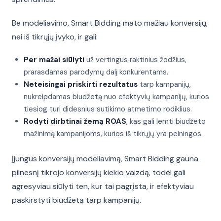
Be modeliavimo, Smart Bidding mato mažiau konversijų,
nei iš tikrųjų įvyko, ir gali:
Per mažai siūlyti
už vertingus raktinius žodžius,
prarasdamas parodymų dalį konkurentams.
Neteisingai priskirti rezultatus
tarp kampanijų,
nukreipdamas biudžetą nuo efektyvių kampanijų, kurios
tiesiog turi didesnius sutikimo atmetimo rodiklius.
Rodyti dirbtinai žemą ROAS
, kas gali lemti biudžeto
mažinimą kampanijoms, kurios iš tikrųjų yra pelningos.
Įjungus konversijų modeliavimą, Smart Bidding gauna
pilnesnį tikrojo konversijų kiekio vaizdą, todėl gali
agresyviau siūlyti ten, kur tai pagrįsta, ir efektyviau
paskirstyti biudžetą tarp kampanijų.