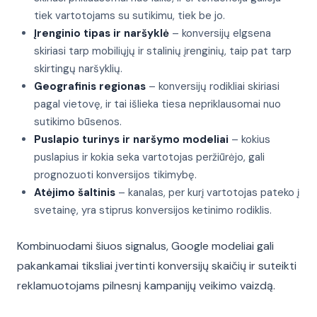
tiek vartotojams su sutikimu, tiek be jo.
Įrenginio tipas ir naršyklė
– konversijų elgsena
skiriasi tarp mobiliųjų ir stalinių įrenginių, taip pat tarp
skirtingų naršyklių.
Geografinis regionas
– konversijų rodikliai skiriasi
pagal vietovę, ir tai išlieka tiesa nepriklausomai nuo
sutikimo būsenos.
Puslapio turinys ir naršymo modeliai
– kokius
puslapius ir kokia seka vartotojas peržiūrėjo, gali
prognozuoti konversijos tikimybę.
Atėjimo šaltinis
– kanalas, per kurį vartotojas pateko į
svetainę, yra stiprus konversijos ketinimo rodiklis.
Kombinuodami šiuos signalus, Google modeliai gali
pakankamai tiksliai įvertinti konversijų skaičių ir suteikti
reklamuotojams pilnesnį kampanijų veikimo vaizdą.