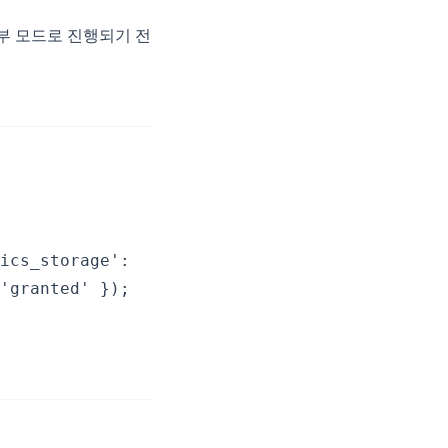
거부 모드로 진행되기 전
ics_storage':
'granted' });