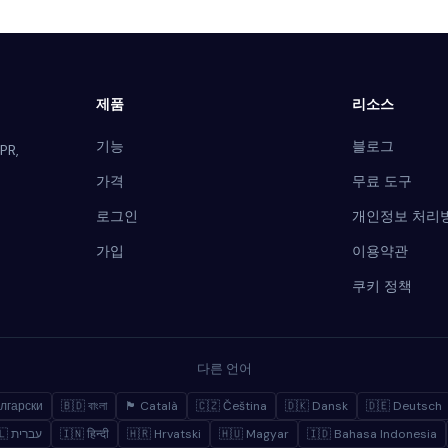
제품
리소스
기능
블로그
PR,
가격
무료 도구
로그인
개인정보 처리
가입
이용약관
쿠키 정책
다른 언어
лгарски
🇧🇩 বাংলা
🏴 Català
🇨🇿 Čeština
🇩🇰 Dansk
🇩🇪 Deutsch
🇮🇱 עברית
🇮🇳 हिन्दी
🇭🇷 Hrvatski
🇭🇺 Magyar
🇮🇩 Bahasa Indonesia