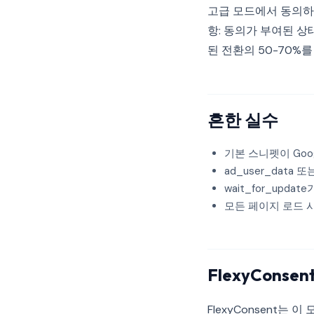
고급 모드에서 동의하지
항: 동의가 부여된 상
된 전환의 50-70%
흔한 실수
기본 스니펫이 Goo
ad_user_data 또
wait_for_upd
모든 페이지 로드 
FlexyCons
FlexyConsent는