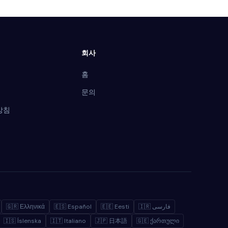
회사
홈
문의
방침
🇬🇷 Ελληνικά
🇪🇸 Español
🇪🇪 Eesti
🇮🇷 فارسی
🇮🇸 Íslenska
🇮🇹 Italiano
🇯🇵 日本語
🇬🇪 ქართული