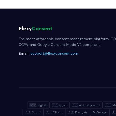
Flexy
Consent
The most affordable consent management platform. GD
CCPA, and Google Consent Mode V2 compliant.
Email:
support@flexyconsent.com
🇬🇧 English
🇸🇦 العربية
🇦🇿 Azərbaycanca
🇧🇬 Бъ
🇫🇮 Suomi
🇵🇭 Filipino
🇫🇷 Français
🏴 Galego