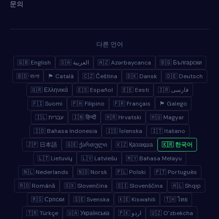
문의
다른 언어
🇬🇧 English
🇸🇦 العربية
🇦🇿 Azərbaycanca
🇧🇬 Български
🇧🇩 বাংলা
🏴 Català
🇨🇿 Čeština
🇩🇰 Dansk
🇩🇪 Deutsch
🇬🇷 Ελληνικά
🇪🇸 Español
🇪🇪 Eesti
🇮🇷 فارسی
🇫🇮 Suomi
🇵🇭 Filipino
🇫🇷 Français
🏴 Galego
🇮🇱 עברית
🇮🇳 हिन्दी
🇭🇷 Hrvatski
🇭🇺 Magyar
🇮🇩 Bahasa Indonesia
🇮🇸 Íslenska
🇮🇹 Italiano
🇯🇵 日本語
🇬🇪 ქართული
🇰🇿 Қазақша
🇰🇷 한국어
🇱🇹 Lietuvių
🇱🇻 Latviešu
🇲🇾 Bahasa Melayu
🇳🇱 Nederlands
🇳🇴 Norsk
🇵🇱 Polski
🇵🇹 Português
🇷🇴 Română
🇸🇰 Slovenčina
🇸🇮 Slovenščina
🇦🇱 Shqip
🇷🇸 Српски
🇸🇪 Svenska
🇰🇪 Kiswahili
🇹🇭 ไทย
🇹🇷 Türkçe
🇺🇦 Українська
🇵🇰 اردو
🇺🇿 Oʻzbekcha