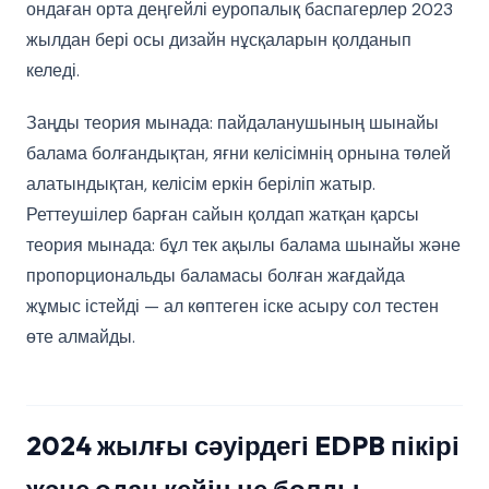
ондаған орта деңгейлі еуропалық баспагерлер 2023
жылдан бері осы дизайн нұсқаларын қолданып
келеді.
Заңды теория мынада: пайдаланушының шынайы
балама болғандықтан, яғни келісімнің орнына төлей
алатындықтан, келісім еркін беріліп жатыр.
Реттеушілер барған сайын қолдап жатқан қарсы
теория мынада: бұл тек ақылы балама шынайы және
пропорциональды баламасы болған жағдайда
жұмыс істейді — ал көптеген іске асыру сол тестен
өте алмайды.
2024 жылғы сәуірдегі EDPB пікірі