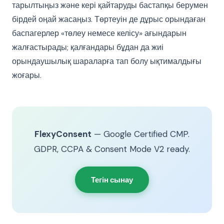
тарылтыңыз және кері қайтаруды бастапқы берумен
бірдей оңай жасаңыз. Төртеуін де дұрыс орындаған
баспагерлер «төлеу немесе келісу» ағындарын
жалғастырады; қалғандары бұдан да жиі
орындаушылық шараларға тап болу ықтималдығы
жоғары.
FlexyConsent
— Google Certified CMP.
GDPR, CCPA & Consent Mode V2 ready.
Тегін сынау