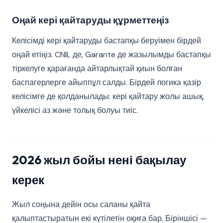
Оңай кері қайтаруды құрметтеңіз
Келісімді кері қайтаруды бастапқы беруімен бірдей
оңай етіңіз. CNIL де, Garante де жазылымды бастапқы
тіркелуге қарағанда айтарлықтай қиын болған
баспагерлерге айыппұл салды. Бірдей логика қазір
келісімге де қолданылады: кері қайтару жолы ашық,
үйкелісі аз және толық болуы тиіс.
2026 жыл бойы нені бақылау
керек
Жыл соңына дейін осы саланы қайта
қалыптастыратын екі күтілетін оқиға бар. Біріншісі —