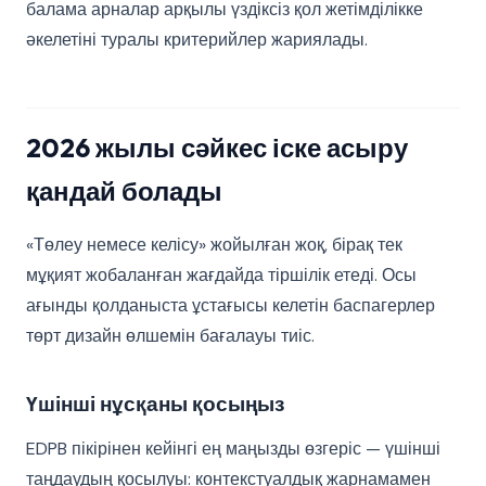
балама арналар арқылы үздіксіз қол жетімділікке
әкелетіні туралы критерийлер жариялады.
2026 жылы сәйкес іске асыру
қандай болады
«Төлеу немесе келісу» жойылған жоқ, бірақ тек
мұқият жобаланған жағдайда тіршілік етеді. Осы
ағынды қолданыста ұстағысы келетін баспагерлер
төрт дизайн өлшемін бағалауы тиіс.
Үшінші нұсқаны қосыңыз
EDPB пікірінен кейінгі ең маңызды өзгеріс — үшінші
таңдаудың қосылуы: контекстуалдық жарнамамен