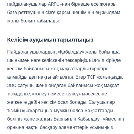
пайдаланушылар ARPU-нан бірнеше есе жоғары
баға реттеушінің сізге қарсы шешімінің ең жылдам
жолы болып табылады.
Келісім ауқымын тарылтыңыз
Пайдаланушылардың «Қабылдау» жолы бойынша
шынымен неге келіскенін тексеріңіз. EDPB пікірінде
келісім байланысы жоқ мақсаттарды біріктіре
алмайды деп нақты айтылған. Егер TCF жолыңызда
300 сатушы және ондаған байланысы жоқ мақсат
тізімделсе, «төлеу немесе келісу» мәселесіне
жеткенге дейін келісім осал болады. Сатушылар
тізімін қысқартыңыз, мүмкін болса мақсаттарды
бөліңіз және жалғыз Барлығын Қабылдау түймесінің
орнына нақты басқару элементтерін ұсыныңыз.