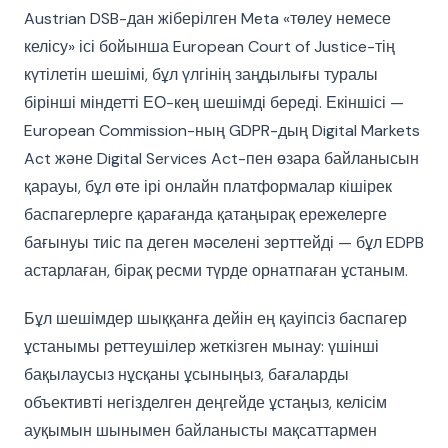
Austrian DSB-дан жіберілген Meta «төлеу немесе
келісу» ісі бойынша European Court of Justice-тің
күтілетін шешімі, бұл үлгінің заңдылығы туралы
бірінші міндетті ЕО-кең шешімді береді. Екіншісі —
European Commission-ның GDPR-дың Digital Markets
Act және Digital Services Act-пен өзара байланысын
қарауы, бұл өте ірі онлайн платформалар кішірек
баспагерлерге қарағанда қатаңырақ ережелерге
бағынуы тиіс па деген мәселені зерттейді — бұл EDPB
астарлаған, бірақ ресми түрде орнатпаған ұстаным.
Бұл шешімдер шыққанға дейін ең қауіпсіз баспагер
ұстанымы реттеушілер жеткізген мынау: үшінші
бақылаусыз нұсқаны ұсыныңыз, бағаларды
объективті негізделген деңгейде ұстаңыз, келісім
ауқымын шынымен байланысты мақсаттармен