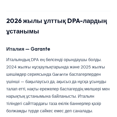
2026 жылы ұлттық DPA-лардың
ұстанымы
Италия — Garante
Итальяндық DPA ең белсенді орындаушы болды.
2024 жылғы нұсқаулықтарында және 2025 жылғы
шешімдер сериясында Garante баспагерлерден
үшінші — бақылаусыз да, ақысыз да нұсқа ұсынуды
талап етті, нақты ережелер баспагердің мөлшері мен
нарықтық ұстанымына байланысты. Итальян
тіліндегі сайттардағы таза екілік баннерлер қазір
болжамды түрде сәйкес емес деп саналады.