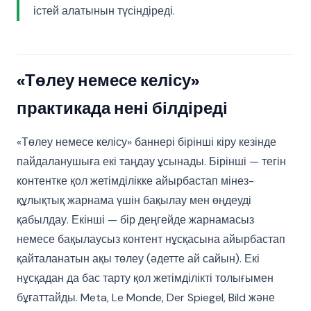
істей алатынын түсіндіреді.
«Төлеу немесе келісу»
практикада нені білдіреді
«Төлеу немесе келісу» баннері бірінші кіру кезінде
пайдаланушыға екі таңдау ұсынады. Бірінші — тегін
контентке қол жетімділікке айырбастап мінез-
құлықтық жарнама үшін бақылау мен өңдеуді
қабылдау. Екінші — бір деңгейде жарнамасыз
немесе бақылаусыз контент нұсқасына айырбастап
қайталанатын ақы төлеу (әдетте ай сайын). Екі
нұсқадан да бас тарту қол жетімділікті толығымен
бұғаттайды. Meta, Le Monde, Der Spiegel, Bild және