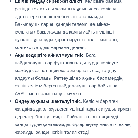
Екілік таңдау сирек жеткілікті.
Келісімге балама
ретінде тек ақылы жазылым ұсынылса, келісім
әдетте еркін берілген болып саналмайды.
Бақылаушылар ешқандай төлемді де, мінез-
құлықтық бақылауды да қамтымайтын үшінші
нұсқаны ұсынуды қарастыруы керек — мысалы,
контекстуалдық жарнама деңгейі.
Ақы кедергіге айналмауы тиіс.
Баға
пайдаланушылар функционалды түрде келісуге
мәжбүр сезінетіндей жоғары орнатылса, таңдау
алдаулы болады. Реттеушілер ақыны баспагердің
өзінің келісім берген пайдаланушылар бойынша
ARPU-мен салыстыруы мүмкін.
Өңдеу ауқымы шектелуі тиіс.
Келісім берілген
жағдайда да ол жүздеген үшінші тарап сатушылармен
деректер бөлісу сияқты байланысы жоқ өңдеуді
заңды түрде қамтымайды. Әрбір өңдеу мақсаты өзінің
жарамды заңды негізін талап етеді.