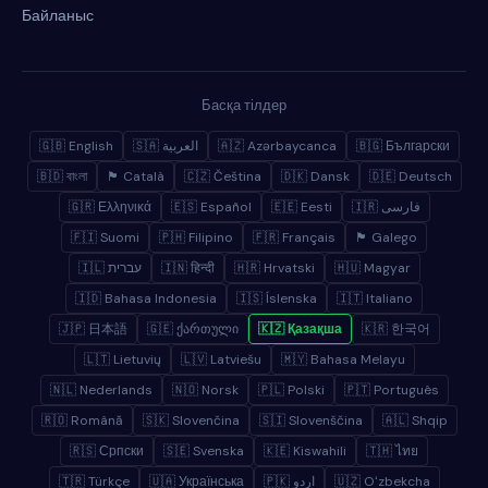
Байланыс
Басқа тілдер
🇬🇧 English
🇸🇦 العربية
🇦🇿 Azərbaycanca
🇧🇬 Български
🇧🇩 বাংলা
🏴 Català
🇨🇿 Čeština
🇩🇰 Dansk
🇩🇪 Deutsch
🇬🇷 Ελληνικά
🇪🇸 Español
🇪🇪 Eesti
🇮🇷 فارسی
🇫🇮 Suomi
🇵🇭 Filipino
🇫🇷 Français
🏴 Galego
🇮🇱 עברית
🇮🇳 हिन्दी
🇭🇷 Hrvatski
🇭🇺 Magyar
🇮🇩 Bahasa Indonesia
🇮🇸 Íslenska
🇮🇹 Italiano
🇯🇵 日本語
🇬🇪 ქართული
🇰🇿 Қазақша
🇰🇷 한국어
🇱🇹 Lietuvių
🇱🇻 Latviešu
🇲🇾 Bahasa Melayu
🇳🇱 Nederlands
🇳🇴 Norsk
🇵🇱 Polski
🇵🇹 Português
🇷🇴 Română
🇸🇰 Slovenčina
🇸🇮 Slovenščina
🇦🇱 Shqip
🇷🇸 Српски
🇸🇪 Svenska
🇰🇪 Kiswahili
🇹🇭 ไทย
🇹🇷 Türkçe
🇺🇦 Українська
🇵🇰 اردو
🇺🇿 Oʻzbekcha