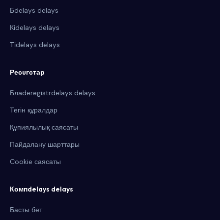
Бdelays delays
Кіdelays delays
Тіdelays delays
Ресurстар
Блaderegistrdelays delays
Тегін құралдар
Құпиялылық саясаты
Пайдалану шарттары
Cookie саясаты
Компdelays delays
Басты бет