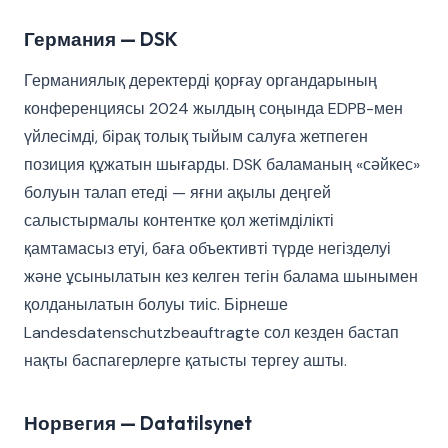
Германия — DSK
Германиялық деректерді қорғау органдарының
конференциясы 2024 жылдың соңында EDPB-мен
үйлесімді, бірақ толық тыйым салуға жетпеген
позиция құжатын шығарды. DSK баламаның «сәйкес»
болуын талап етеді — яғни ақылы деңгей
салыстырмалы контентке қол жетімділікті
қамтамасыз етуі, баға объективті түрде негізделуі
және ұсынылатын кез келген тегін балама шынымен
қолданылатын болуы тиіс. Бірнеше
Landesdatenschutzbeauftragte сол кезден бастап
нақты баспагерлерге қатысты тергеу ашты.
Норвегия — Datatilsynet