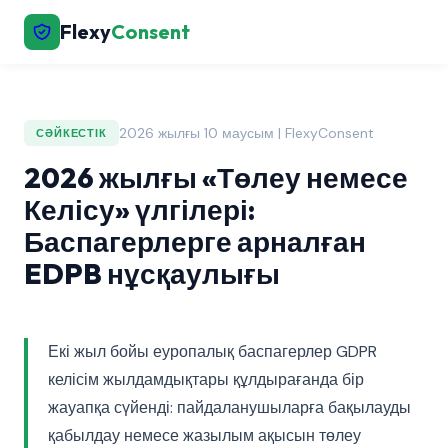
Flexy
Consent
2026 жылғы 10 маусым | FlexyConsent
СӘЙКЕСТІК
2026 жылғы «Төлеу немесе
Келісу» үлгілері:
Баспагерлерге арналған
EDPB нұсқаулығы
Екі жыл бойы еуропалық баспагерлер GDPR
келісім жылдамдықтары құлдырағанда бір
жауапқа сүйенді: пайдаланушыларға бақылауды
қабылдау немесе жазылым ақысын төлеу