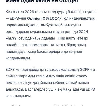
және одан кейін не болды
Кез келген 2026 жылғы талдаудың бастапқы нүктесі
— EDPB-нің
Opinion 08/2024
-і, ол нидерландтық,
норвегиялық және гамбургтық бақылаушы
органдардың сұранысына жауап ретінде 2024
жылғы сәуірде қабылданды. Пікір нақты өте ірі
онлайн платформаларға қатысты, бірақ оның
пайымдауы қазір баспагерлерге де кеңінен
қолданылады.
EDPB көп жағдайда ірі платформалардың GDPR-ға
сәйкес жарамды келісім алу үшін екілік «төлеу
немесе келісу» дизайнына сүйене алмайтынын
анықтады. Баспагерлер үшін ең маңызды үш EDPB
қорытындысы: