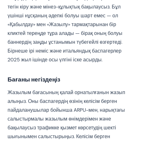
тегін кіру және мінез-құлықтық бақылаусыз. Бұл
үшінші нұсқаның әдепкі болуы шарт емес — ол
«Қабылдау» мен «Жазылу» тармақтарынан бір
кликтей тереңде тұра алады — бірақ оның болуы
баннердің заңды ұстанымын түбегейлі өзгертеді.
Бірнеше ірі неміс және итальяндық баспагерлер
2025 жыл ішінде осы үлгіні іске асырды.
Бағаны негіздеңіз
Жазылым бағасының қалай орнатылғанын жазып
алыңыз. Оны баспагердің өзінің келісім берген
пайдаланушылар бойынша ARPU-мен, нарықтағы
салыстырмалы жазылым өнімдерімен және
бақылаусыз трафикке қызмет көрсетудің шекті
шығынымен салыстырыңыз. Келісім берген