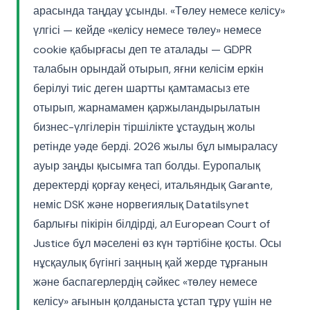
арасында таңдау ұсынды. «Төлеу немесе келісу»
үлгісі — кейде «келісу немесе төлеу» немесе
cookie қабырғасы деп те аталады — GDPR
талабын орындай отырып, яғни келісім еркін
берілуі тиіс деген шартты қамтамасыз ете
отырып, жарнамамен қаржыландырылатын
бизнес-үлгілерін тіршілікте ұстаудың жолы
ретінде уәде берді. 2026 жылы бұл ымыраласу
ауыр заңды қысымға тап болды. Еуропалық
деректерді қорғау кеңесі, итальяндық Garante,
неміс DSK және норвегиялық Datatilsynet
барлығы пікірін білдірді, ал European Court of
Justice бұл мәселені өз күн тәртібіне қосты. Осы
нұсқаулық бүгінгі заңның қай жерде тұрғанын
және баспагерлердің сәйкес «төлеу немесе
келісу» ағынын қолданыста ұстап тұру үшін не