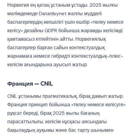
Норвегия ең қатаң ұстаным ұстады. 2025 жылғы
мәлімдемеде Datatilsynet жалпы мүдделі
баспагерлердің көпшілігі үшін ешбір «төлеу немесе
келісу» дизайны GDPR бойынша жарамды келісімді
қамтамасыз етпейтінін айтты. Норвегиялық
баспагерлер барған сайын контекстуалдық
жарнамаға немесе гибридті контекстуалдық-плюс-
келісім ағындарына ауысып жатыр.
Франция — CNIL
CNIL ұстанымы прагматикалық, бірақ дамып жатыр.
Франция принцип бойынша «төлеу немесе келісуге»
рұқсат береді, бірақ 2025 жылы бағаның
парасаттылығы, келісім нұсқасы аясындағы
бақылаудың ауқымы және бас тарту шынымен