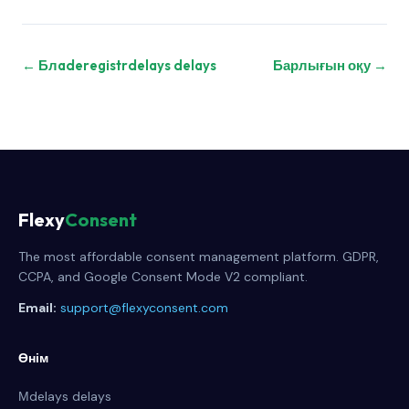
← Блaderegistrdelays delays
Барлығын оқу →
Flexy
Consent
The most affordable consent management platform. GDPR,
CCPA, and Google Consent Mode V2 compliant.
Email:
support@flexyconsent.com
Өнім
Мdelays delays