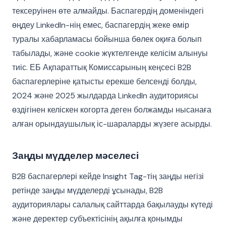
тексеруінен өте алмайды. Баспагердің доменіндегі
өңдеу LinkedIn-нің емес, баспагердің жеке өмір
туралы хабарламасы бойынша бөлек оқиға болып
табылады, және cookie жүктелгенде келісім алынуы
тиіс. ЕБ Ақпараттық Комиссарының кеңсесі B2B
баспагерлеріне қатысты ерекше белсенді болды,
2024 және 2025 жылдарда LinkedIn аудиториясы
өздігінен келіскен когорта деген болжамды нысанаға
алған орындаушылық іс-шараларды жүзеге асырды.
Заңды мүдделер мәселесі
B2B баспагерлері кейде Insight Tag-тің заңды негізі
ретінде заңды мүдделерді ұсынады, B2B
аудиториялары салалық сайттарда бақылауды күтеді
және деректер субъектісінің ақылға қонымды