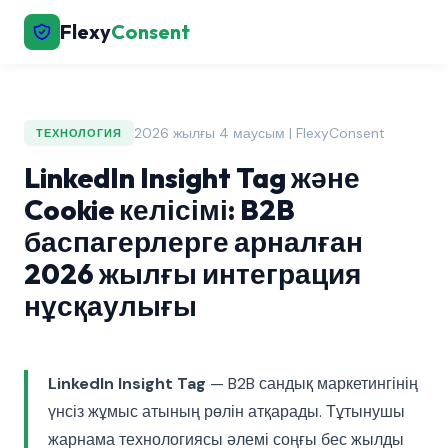
Flexy
Consent
2026 жылғы 4 маусым | FlexyConsent
ТЕХНОЛОГИЯ
LinkedIn Insight Tag және
Cookie келісімі: B2B
баспагерлерге арналған
2026 жылғы интеграция
нұсқаулығы
LinkedIn Insight Tag
— B2B сандық маркетингінің
үнсіз жұмыс атының рөлін атқарады. Тұтынушы
жарнама технологиясы әлемі соңғы бес жылды