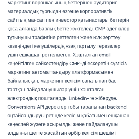
маркетинг воронкасының беттерінен аудитория
материалдық тұрғыдан өзгеше корпоративтік
сайттың мансап пен инвестор қатынастары беттерін
қоса алғанда барлық бетте жүктеледі. CMP әдепкілері
тұтынушы трафигіне реттелген және B2B зерттеу
кезеңіндегі келушілердің ұзақ тартылу терезелері
үшін ешқашан реттелмеген. Хэшталған email
кеңейтілген сәйкестендіру CMP-ді ескеретін сүзгісіз
маркетинг автоматтандыру платформасымен
байланысқан, маркетинг келісім санатынан бас
тартқан пайдаланушылар үшін хэшталған
электрондық пошталарды LinkedIn-ге жіберуде.
Conversions API деректер тобы тарапынан backend
оңтайландыруы ретінде келісім қабатымен ешқашан
кеңеспей жүзеге асырылды және пайдаланушы
алдыңғы шетте жасайтын әрбір келісім шешімі