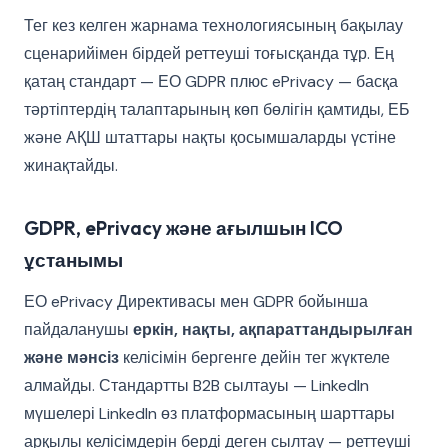
Тег кез келген жарнама технологиясының бақылау
сценарийімен бірдей реттеуші тоғысқанда тұр. Ең
қатаң стандарт — ЕО GDPR плюс ePrivacy — басқа
тәртіптердің талаптарының көп бөлігін қамтиды, ЕБ
және АҚШ штаттары нақты қосымшаларды үстіне
жинақтайды.
GDPR, ePrivacy және ағылшын ICO
ұстанымы
ЕО ePrivacy Директивасы мен GDPR бойынша
пайдаланушы
еркін, нақты, ақпараттандырылған
және мәнсіз
келісімін бергенге дейін тег жүктеле
алмайды. Стандартты B2B сылтауы — LinkedIn
мүшелері LinkedIn өз платформасының шарттары
арқылы келісімдерін берді деген сылтау — реттеуші