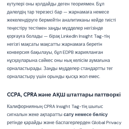
күтулері оны қолдайды деген теориямен. Бұл
дәлелдің тар терезесі бар — жарнамаға немесе
жекелендіруге бермейтін аналитиканы кейде тиісті
теңестіру тестімен заңды мүдделер негізінде
қорғауға болады — бірақ LinkedIn Insight Tag-тің
негізгі мақсаты мақсатты жарнамаға беретін
конверсия бақылауы, бұл EDPB жарияланған
нұсқауларына сәйкес оны нық келісім аумағына
орналастырады. Заңды мүдделер стандартты тег
орналастыру үшін орынды қысқа жол емес.
CCPA, CPRA және АҚШ штаттары паттворкі
Калифорнияның CPRA Insight Tag-тің шығыс
сигналын жеке ақпаратты
сату немесе бөлісу
ретінде қарайды және баспагерлерден Global Privacy