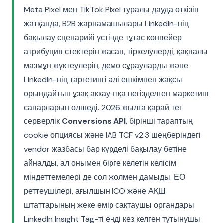
Meta Pixel мен TikTok Pixel туралы дауда өткізіп
жатқанда, B2B жарнамашылары LinkedIn-нің
бақылау сценарийі үстінде тұтас конвейер
атрибуция стектерін жасап, тіркелулерді, қақпалы
мазмұн жүктеулерін, демо сұрауларды және
LinkedIn-нің таргетингі әлі ешкімнен жақсы
орындайтын ұзақ аккаунтқа негізделген маркетинг
сапарларын өлшеді. 2026 жылға қарай тег
серверлік
Conversions API
, бірінші тараптың
cookie опциясы және IAB TCF v2.3 шеңберіндегі
vendor жазбасы бар күрделі бақылау бетіне
айналды, ал онымен бірге келетін келісім
міндеттемелері де сол жолмен дамыды. ЕО
реттеушілері, ағылшын ICO және АҚШ
штаттарының жеке өмір сақтаушы органдары
LinkedIn Insight Tag-ті енді кез келген тұтынушы