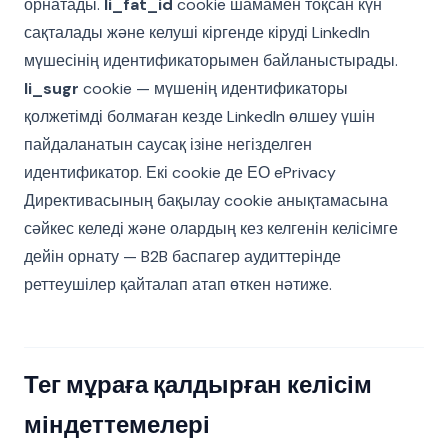
орнатады.
li_fat_id
cookie шамамен тоқсан күн
сақталады және келуші кіргенде кіруді LinkedIn
мүшесінің идентификаторымен байланыстырады.
li_sugr
cookie — мүшенің идентификаторы
қолжетімді болмаған кезде LinkedIn өлшеу үшін
пайдаланатын саусақ ізіне негізделген
идентификатор. Екі cookie де ЕО ePrivacy
Директивасының бақылау cookie анықтамасына
сәйкес келеді және олардың кез келгенін келісімге
дейін орнату — B2B баспагер аудиттерінде
реттеушілер қайталап атап өткен нәтиже.
Тег мұраға қалдырған келісім
міндеттемелері