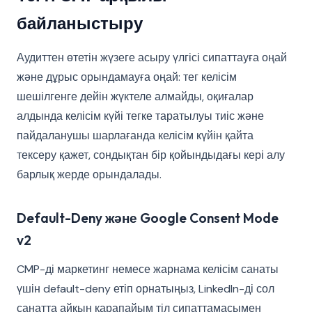
байланыстыру
Аудиттен өтетін жүзеге асыру үлгісі сипаттауға оңай
және дұрыс орындамауға оңай: тег келісім
шешілгенге дейін жүктеле алмайды, оқиғалар
алдында келісім күйі тегке таратылуы тиіс және
пайдаланушы шарлағанда келісім күйін қайта
тексеру қажет, сондықтан бір қойындыдағы кері алу
барлық жерде орындалады.
Default-Deny және Google Consent Mode
v2
CMP-ді маркетинг немесе жарнама келісім санаты
үшін default-deny етіп орнатыңыз, LinkedIn-ді сол
санатта айқын қарапайым тіл сипаттамасымен