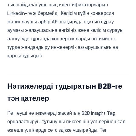
тыс пайдаланушының идентификаторларын
LinkedIn-ге жібермейді. Келісім күйін конверсия
жариялаушы әрбір API шақыруда оқитын сұрау
аумағы жалаушасына енгізіңіз және келісім сұрауы
әлі күтуде тұрғанда конверсияларды оптимистік
түрде жандандыру инженерлік азғырушылығына
қарсы тұрыңыз.
Нәтижелерді тудыратын B2B-ге
тән қателер
Реттеуші нәтижелерді жасайтын B2B Insight Tag
орналастыруы тұтынушы пикселінің үлгілерінен сәл
өзгеше үлгілерде сәтсіздікке ұшырайды. Тег