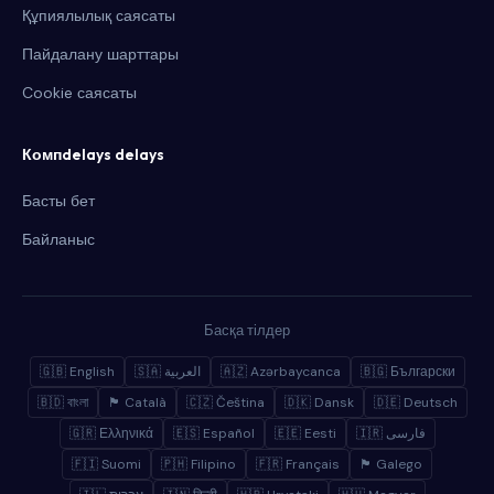
Құпиялылық саясаты
Пайдалану шарттары
Cookie саясаты
Компdelays delays
Басты бет
Байланыс
Басқа тілдер
🇬🇧 English
🇸🇦 العربية
🇦🇿 Azərbaycanca
🇧🇬 Български
🇧🇩 বাংলা
🏴 Català
🇨🇿 Čeština
🇩🇰 Dansk
🇩🇪 Deutsch
🇬🇷 Ελληνικά
🇪🇸 Español
🇪🇪 Eesti
🇮🇷 فارسی
🇫🇮 Suomi
🇵🇭 Filipino
🇫🇷 Français
🏴 Galego