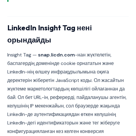
LinkedIn Insight Tag нені
орындайды
Insight Tag —
snap.licdn.com
-нан жүктелетін,
баспагердің доменінде cookie орнататын және
LinkedIn-нің өлшеу инфрақұрылымына оқиға
деректерін жіберетін JavaScript коды. Ол жасайтын
жүктеме маркетологтардың көпшілігі ойлағаннан да
бай. Ол бет URL-ін, реферерді, пайдаланушы агентін,
келушінің IP мекенжайын, сол браузерде жақында
LinkedIn-де аутентификациядан өткен келушінің
LinkedIn-дегі идентификаторын және тег жіберуге
конфигурацияланған кез келген конверсия