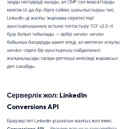
заңды негіздерді ашады, ал CMP сол мақсаттарды
келісім UI-да бір-бірге сәйкес шағылыстыруы тиіс.
LinkedIn-ді жалпы 'жарнама серіктестері'
ауыстырғышының астына топтастыру TCF v2.3-ті
бұзу болып табылады — әрбір vendor vendor
бойынша басқаруды қажет етеді, ал көптеген атаулы
vendor-ларға бір ауыстырғыш пайдаланып
жатқаныңызды тапқан реттеуші келісімді жарамсыз
деп санайды.
Серверлік жол: LinkedIn
Conversions API
Браузер тегі LinkedIn ұсынатын жалғыз жол емес.
Conversions API
— браузер жағының сценарийісіз