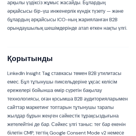
арқылы үздіксіз жұмыс жасайды. Бұлардың
әрқайсысы бір-үш инженерлік күндік түзету — және
бұлардың әрқайсысы ICO-ның жарияланған B2B
орындаушылық шешімдерінде атап өткен нақты үлгі.
Қорытынды
LinkedIn Insight Tag ставкасы төмен B2B утилитасы
емес. Бұл тұтынушы пиксельдеріне ұқсас келісім
ережелері бойынша өмір сүретін бақылау
технологиясы, оған қосымша B2B аудиторияларымен
сайттар маркетинг топтарын тұтынушы тарапы
жылдар бұрын жеңген сәйкестік тұрақсыздығына
жетелейтіні де бар. Сәйкес үлгі таныс: тег бар екенін
білетін CMP, тегтің Google Consent Mode v2 немесе