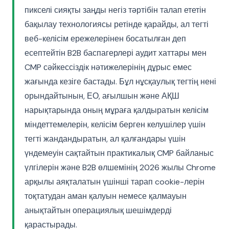
пикселі сияқты заңды негіз тәртібін талап ететін
бақылау технологиясы ретінде қарайды, ал тегті
веб-келісім ережелерінен босатылған деп
есептейтін B2B баспагерлері аудит хаттары мен
CMP сәйкессіздік нәтижелерінің дұрыс емес
жағында кезіге бастады. Бұл нұсқаулық тегтің нені
орындайтынын, ЕО, ағылшын және АҚШ
нарықтарында оның мұраға қалдыратын келісім
міндеттемелерін, келісім берген келушілер үшін
тегті жандандыратын, ал қалғандары үшін
үндемеуін сақтайтын практикалық CMP байланыс
үлгілерін және B2B өлшемінің 2026 жылы Chrome
арқылы аяқталатын үшінші тарап cookie-лерін
тоқтатудан аман қалуын немесе қалмауын
анықтайтын операциялық шешімдерді
қарастырады.