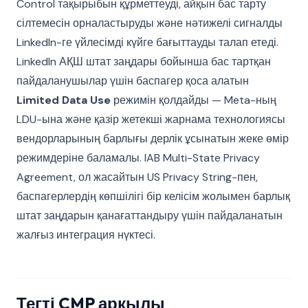
Control тақырыбын құрметтеуді, айқын бас тарту
сілтемесін орналастыруды және нәтижелі сигналды
LinkedIn-ге үйлесімді күйге бағыттауды талап етеді.
LinkedIn АҚШ штат заңдары бойынша бас тартқан
пайдаланушылар үшін баспагер қоса алатын
Limited Data Use
режимін қолдайды — Meta-ның
LDU-ына және қазір жетекші жарнама технологиясы
вендорларының барлығы дерлік ұсынатын жеке өмір
режимдеріне баламалы. IAB Multi-State Privacy
Agreement, ол жасайтын US Privacy String-пен,
баспагерлердің көпшілігі бір келісім жолымен барлық
штат заңдарын қанағаттандыру үшін пайдаланатын
жалғыз интеграция нүктесі.
Тегті CMP арқылы