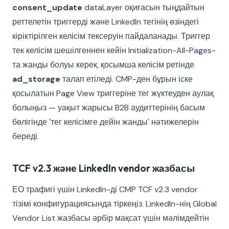
consent_update
dataLayer оқиғасын тыңдайтын
реттелетін триггерді және LinkedIn тегінің өзіндегі
кіріктірілген келісім тексеруін пайдаланады. Триггер
тек келісім шешілгеннен кейін Initialization-All-Pages-
та жанды болуы керек, қосымша келісім ретінде
ad_storage
талап етіледі. CMP-ден бұрын іске
қосылатын Page View триггеріне тег жүктеуден аулақ
болыңыз — уақыт жарысы B2B аудиттерінің басым
бөлігінде 'тег келісімге дейін жанды' нәтижелерін
береді.
TCF v2.3 және LinkedIn vendor жазбасы
ЕО трафигі үшін LinkedIn-ді CMP TCF v2.3 vendor
тізімі конфигурациясында тіркеңіз. LinkedIn-нің Global
Vendor List жазбасы әрбір мақсат үшін мәлімдейтін