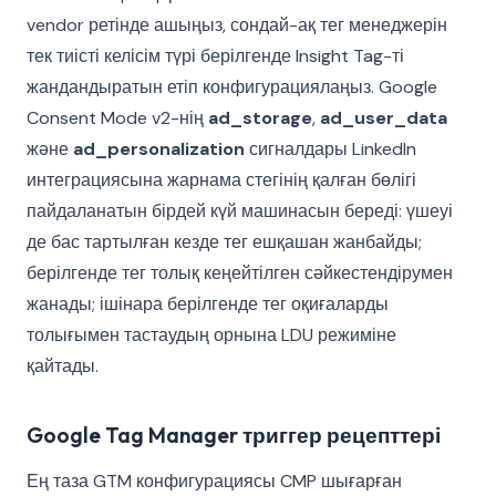
vendor ретінде ашыңыз, сондай-ақ тег менеджерін
тек тиісті келісім түрі берілгенде Insight Tag-ті
жандандыратын етіп конфигурациялаңыз. Google
Consent Mode v2-нің
ad_storage
,
ad_user_data
және
ad_personalization
сигналдары LinkedIn
интеграциясына жарнама стегінің қалған бөлігі
пайдаланатын бірдей күй машинасын береді: үшеуі
де бас тартылған кезде тег ешқашан жанбайды;
берілгенде тег толық кеңейтілген сәйкестендірумен
жанады; ішінара берілгенде тег оқиғаларды
толығымен тастаудың орнына LDU режиміне
қайтады.
Google Tag Manager триггер рецепттері
Ең таза GTM конфигурациясы CMP шығарған