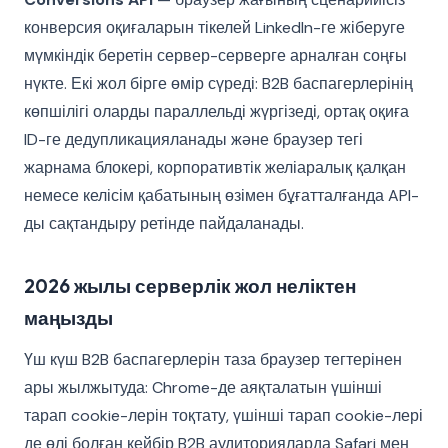
конверсия оқиғаларын тікелей LinkedIn-ге жіберуге
мүмкіндік беретін сервер-серверге арналған соңғы
нүкте. Екі жол бірге өмір сүреді: B2B баспагерлерінің
көпшілігі оларды параллельді жүргізеді, ортақ оқиға
ID-ге дедупликацияланады және браузер тегі
жарнама блокері, корпоративтік желіаралық қалқан
немесе келісім қабатының өзімен бұғатталғанда API-
ды сақтандыру ретінде пайдаланады.
2026 жылы серверлік жол неліктен
маңызды
Үш күш B2B баспагерлерін таза браузер тегтерінен
ары жылжытуда: Chrome-де аяқталатын үшінші
тарап cookie-лерін тоқтату, үшінші тарап cookie-лері
де өлі болған кейбір B2B аудиторияларда Safari мен