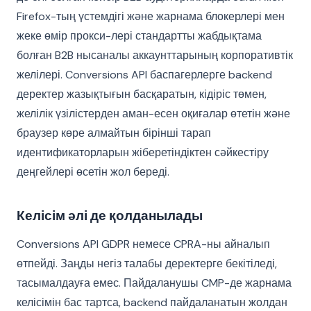
Firefox-тың үстемдігі және жарнама блокерлері мен
жеке өмір прокси-лері стандартты жабдықтама
болған B2B нысаналы аккаунттарының корпоративтік
желілері. Conversions API баспагерлерге backend
деректер жазықтығын басқаратын, кідіріс төмен,
желілік үзілістерден аман-есен оқиғалар өтетін және
браузер көре алмайтын бірінші тарап
идентификаторларын жіберетіндіктен сәйкестіру
деңгейлері өсетін жол береді.
Келісім әлі де қолданылады
Conversions API GDPR немесе CPRA-ны айналып
өтпейді. Заңды негіз талабы деректерге бекітіледі,
тасымалдауға емес. Пайдаланушы CMP-де жарнама
келісімін бас тартса, backend пайдаланатын жолдан