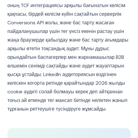
оның TCF интеграциясы арқылы бағынатын келісім
қақпасы, бірдей келісім күйін сақтайтын серверлік
Conversions API жолы, және бас тарту жасаған
пайдаланушылар үшін тег үнсіз екенін растау үшін
жаңа браузерде қабылдау және бас тарту ағымдары
арқылы өтетін тоқсандық аудит. Мұны дұрыс
орындайтын баспагерлер мен жарнамашылар B2B
өлшемін сенімді сақтайды және аудит жауаптарын
қысқа ұстайды; LinkedIn аудиториясын өздігінен
келіскен когорта ретінде қарайтындар 2026 жылды
cookie аудиті солай болмауы керек деп айтқаннан
тоғыз ай өткенде тег мансап бетінде неліктен жанып
тұрғанын реттеушіге түсіндіруге жұмсайды.