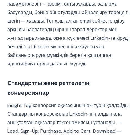
параметрлерін — форм толтыруларды, батырма
басуларды, бейне ойнатуларды, айналдыру тереңдігі
шегін — жазады. Тег хэшталған email сәйкестендіру
арқылы баспагердің бірінші тарап деректерімен
жұптастырылғанда, оқиға жүктемесі LinkedIn-ге кіруді
белгілі бір LinkedIn мүшесінің аккаунтымен
байланыстыруға мүмкіндік беретін хэшталған
идентификаторды да алып жүреді.
Стандартты және реттелетін
конверсиялар
Insight Tag конверсия оқиғасының екі түрін қолдайды.
Стандартты конверсиялар LinkedIn-нің алдын ала
анықталған оқиғалар таксономиясын ұстанады —
Lead, Sign-Up, Purchase, Add to Cart, Download —