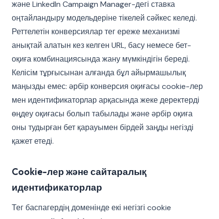
және LinkedIn Campaign Manager-дегі ставка
оңтайландыру модельдеріне тікелей сәйкес келеді.
Реттелетін конверсиялар тег ереже механизмі
анықтай алатын кез келген URL, басу немесе бет-
оқиға комбинациясында жану мүмкіндігін береді.
Келісім тұрғысынан алғанда бұл айырмашылық
маңызды емес: әрбір конверсия оқиғасы cookie-лер
мен идентификаторлар арқасында жеке деректерді
өңдеу оқиғасы болып табылады және әрбір оқиға
оны тудырған бет қарауымен бірдей заңды негізді
қажет етеді.
Cookie-лер және сайтаралық
идентификаторлар
Тег баспагердің доменінде екі негізгі cookie