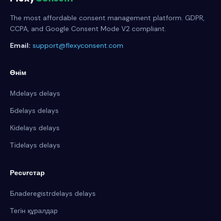
The most affordable consent management platform. GDPR,
CCPA, and Google Consent Mode V2 compliant.
Email:
support@flexyconsent.com
Өнім
Мdelays delays
Бdelays delays
Кіdelays delays
Тіdelays delays
Ресurстар
Блaderegistrdelays delays
Тегін құралдар