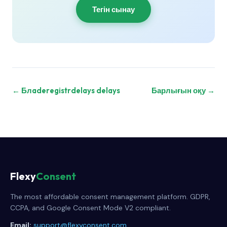
Тегін сынау
← Блaderegistrdelays delays
Барлығын оқу →
Flexy
Consent
The most affordable consent management platform. GDPR,
CCPA, and Google Consent Mode V2 compliant.
Email:
support@flexyconsent.com