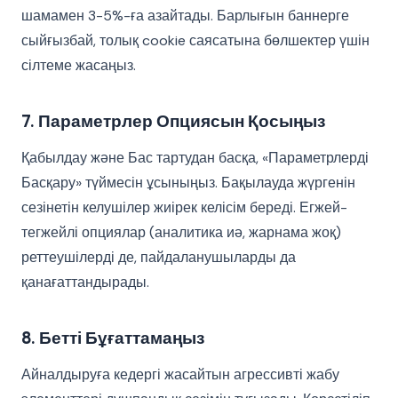
шамамен 3-5%-ға азайтады. Барлығын баннерге
сыйғызбай, толық cookie саясатына бөлшектер үшін
сілтеме жасаңыз.
7. Параметрлер Опциясын Қосыңыз
Қабылдау және Бас тартудан басқа, «Параметрлерді
Басқару» түймесін ұсыныңыз. Бақылауда жүргенін
сезінетін келушілер жиірек келісім береді. Егжей-
тегжейлі опциялар (аналитика иә, жарнама жоқ)
реттеушілерді де, пайдаланушыларды да
қанағаттандырады.
8. Бетті Бұғаттамаңыз
Айналдыруға кедергі жасайтын агрессивті жабу