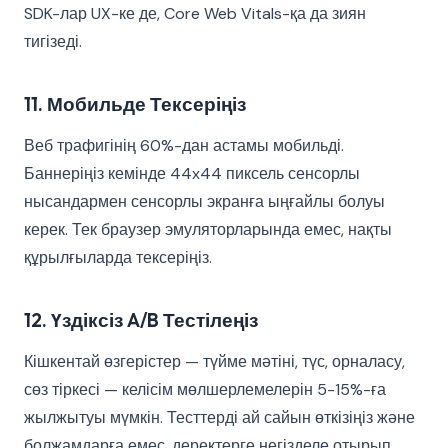
SDK-лар UX-ке де, Core Web Vitals-қа да зиян
тигізеді.
11. Мобильде Тексеріңіз
Веб трафигінің 60%-дан астамы мобильді.
Баннеріңіз кемінде 44x44 пиксель сенсорлы
нысандармен сенсорлы экранға ыңғайлы болуы
керек. Тек браузер эмуляторларында емес, нақты
құрылғыларда тексеріңіз.
12. Үздіксіз A/B Тестілеңіз
Кішкентай өзгерістер — түйме мәтіні, түс, орналасу,
сөз тіркесі — келісім мөлшерлемелерін 5-15%-ға
жылжытуы мүмкін. Тесттерді ай сайын өткізіңіз және
болжамдарға емес, деректерге негізделе отырып