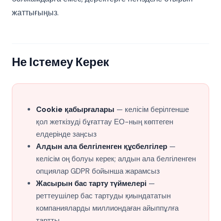
жаттығыңыз.
Не Істемеу Керек
Cookie қабырғалары
— келісім берілгенше
қол жеткізуді бұғаттау ЕО-ның көптеген
елдерінде заңсыз
Алдын ала белгіленген құсбелгілер
—
келісім оң болуы керек; алдын ала белгіленген
опциялар GDPR бойынша жарамсыз
Жасырын бас тарту түймелері
—
реттеушілер бас тартуды қиындататын
компанияларды миллиондаған айыппұлға
тартты