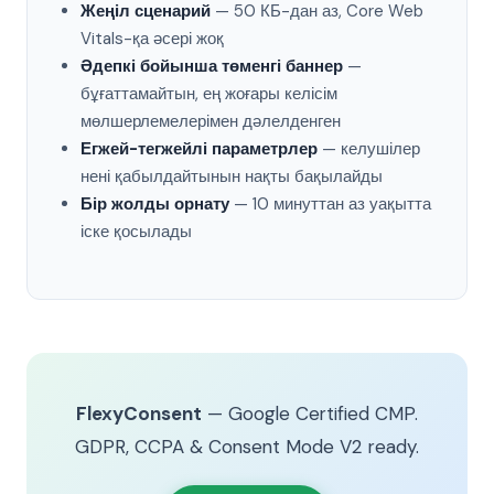
Жеңіл сценарий
— 50 КБ-дан аз, Core Web
Vitals-қа әсері жоқ
Әдепкі бойынша төменгі баннер
—
бұғаттамайтын, ең жоғары келісім
мөлшерлемелерімен дәлелденген
Егжей-тегжейлі параметрлер
— келушілер
нені қабылдайтынын нақты бақылайды
Бір жолды орнату
— 10 минуттан аз уақытта
іске қосылады
FlexyConsent
— Google Certified CMP.
GDPR, CCPA & Consent Mode V2 ready.