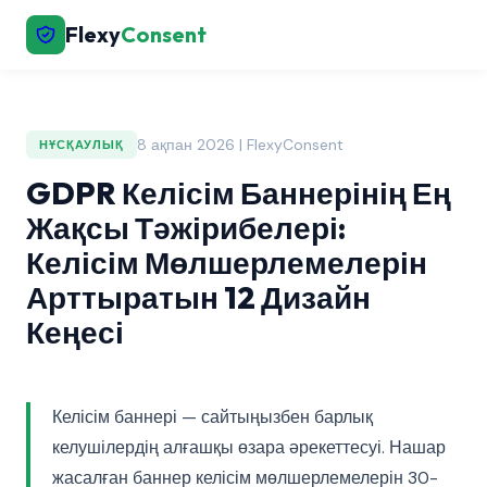
Flexy
Consent
8 ақпан 2026 | FlexyConsent
НҰСҚАУЛЫҚ
GDPR Келісім Баннерінің Ең
Жақсы Тәжірибелері:
Келісім Мөлшерлемелерін
Арттыратын 12 Дизайн
Кеңесі
Келісім баннері — сайтыңызбен барлық
келушілердің алғашқы өзара әрекеттесуі. Нашар
жасалған баннер келісім мөлшерлемелерін 30-