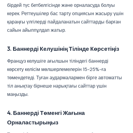
бірдей түс бетбелгісінде және орналасуда болуы
керек. Реттеушілер бас тарту опциясын жасыру үшін
қараңғы үлгілерді пайдаланатын сайттарды барған
сайын айыппұлдап жатыр.
3. Баннерді Келушінің Тілінде Көрсетіңіз
Француз келушіге ағылшын тіліндегі баннерді
көрсету келісім мөлшерлемелерін 15-25%-ға
төмендетеді. Туған аудармалармен бірге автоматты
тіл анықтау бірнеше нарықтағы сайттар үшін
маңызды.
4. Баннерді Төменгі Жағына
Орналастырыңыз