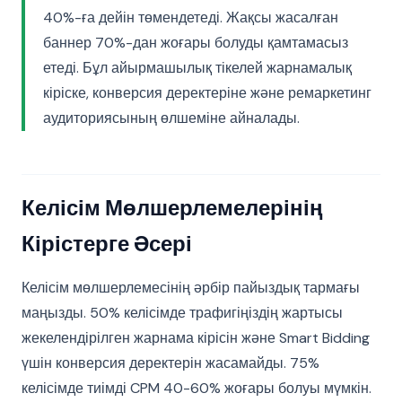
40%-ға дейін төмендетеді. Жақсы жасалған
баннер 70%-дан жоғары болуды қамтамасыз
етеді. Бұл айырмашылық тікелей жарнамалық
кіріске, конверсия деректеріне және ремаркетинг
аудиториясының өлшеміне айналады.
Келісім Мөлшерлемелерінің
Кірістерге Әсері
Келісім мөлшерлемесінің әрбір пайыздық тармағы
маңызды. 50% келісімде трафигіңіздің жартысы
жекелендірілген жарнама кірісін және Smart Bidding
үшін конверсия деректерін жасамайды. 75%
келісімде тиімді CPM 40-60% жоғары болуы мүмкін.