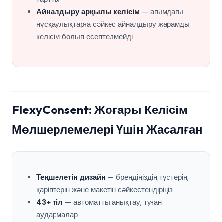
Айналдыру арқылы келісім
— ағымдағы
нұсқаулықтарға сәйкес айналдыру жарамды
келісім болып есептелмейді
FlexyConsent: Жоғары Келісім
Мөлшерлемелері Үшін Жасалған
Теңшелетін дизайн
— брендіңіздің түстерін,
қаріптерін және макетін сәйкестендіріңіз
43+ тіл
— автоматты анықтау, туған
аудармалар