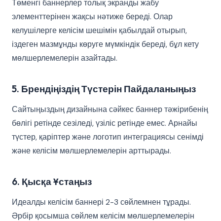
Төменгі баннерлер толық экранды жабу
элементтерінен жақсы нәтиже береді. Олар
келушілерге келісім шешімін қабылдай отырып,
іздеген мазмұнды көруге мүмкіндік береді, бұл кету
мөлшерлемелерін азайтады.
5. Брендіңіздің Түстерін Пайдаланыңыз
Сайтыңыздың дизайнына сәйкес баннер тәжірибенің
бөлігі ретінде сезіледі, үзіліс ретінде емес. Арнайы
түстер, қаріптер және логотип интеграциясы сенімді
және келісім мөлшерлемелерін арттырады.
6. Қысқа Ұстаңыз
Идеалды келісім баннері 2-3 сөйлемнен тұрады.
Әрбір қосымша сөйлем келісім мөлшерлемелерін