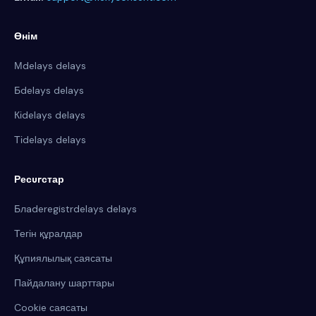
Өнім
Мdelays delays
Бdelays delays
Кіdelays delays
Тіdelays delays
Ресurстар
Блaderegistrdelays delays
Тегін құралдар
Құпиялылық саясаты
Пайдалану шарттары
Cookie саясаты