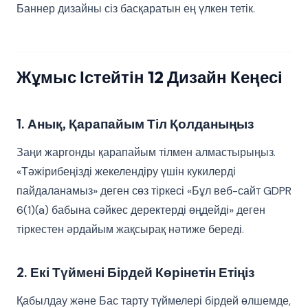
Баннер дизайны сіз басқаратын ең үлкен тетік.
Жұмыс Істейтін 12 Дизайн Кеңесі
1. Анық, Қарапайым Тіл Қолданыңыз
Заңи жаргонды қарапайым тілмен алмастырыңыз.
«Тәжірибеңізді жекелендіру үшін кукилерді
пайдаланамыз» деген сөз тіркесі «Бұл веб-сайт GDPR
6(1)(a) бабына сәйкес деректерді өңдейді» деген
тіркестен әрдайым жақсырақ нәтиже береді.
2. Екі Түймені Бірдей Көрінетін Етіңіз
Қабылдау және Бас тарту түймелері бірдей өлшемде,