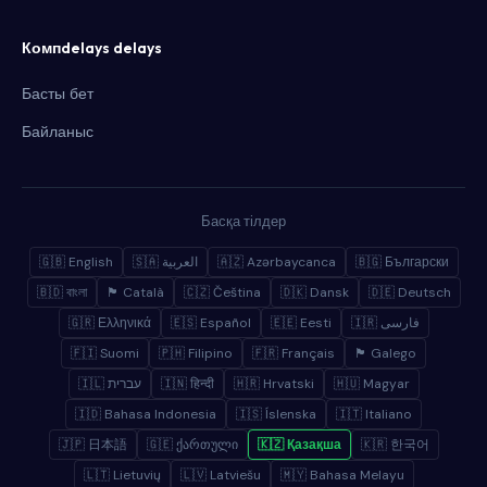
Компdelays delays
Басты бет
Байланыс
Басқа тілдер
🇬🇧 English
🇸🇦 العربية
🇦🇿 Azərbaycanca
🇧🇬 Български
🇧🇩 বাংলা
🏴 Català
🇨🇿 Čeština
🇩🇰 Dansk
🇩🇪 Deutsch
🇬🇷 Ελληνικά
🇪🇸 Español
🇪🇪 Eesti
🇮🇷 فارسی
🇫🇮 Suomi
🇵🇭 Filipino
🇫🇷 Français
🏴 Galego
🇮🇱 עברית
🇮🇳 हिन्दी
🇭🇷 Hrvatski
🇭🇺 Magyar
🇮🇩 Bahasa Indonesia
🇮🇸 Íslenska
🇮🇹 Italiano
🇯🇵 日本語
🇬🇪 ქართული
🇰🇿 Қазақша
🇰🇷 한국어
🇱🇹 Lietuvių
🇱🇻 Latviešu
🇲🇾 Bahasa Melayu