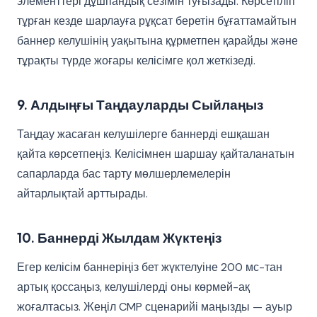
элементтері дұшпандық сезімін туғызады. Көрсетіліп
тұрған кезде шарлауға рұқсат беретін бұғаттамайтын
баннер келушінің уақытына құрметпен қарайды және
тұрақты түрде жоғары келісімге қол жеткізеді.
9. Алдыңғы Таңдауларды Сыйлаңыз
Таңдау жасаған келушілерге баннерді ешқашан
қайта көрсетпеңіз. Келісімнен шаршау қайталанатын
сапарларда бас тарту мөлшерлемелерін
айтарлықтай арттырады.
10. Баннерді Жылдам Жүктеңіз
Егер келісім баннеріңіз бет жүктелуіне 200 мс-тан
артық қоссаңыз, келушілерді оны көрмей-ақ
жоғалтасыз. Жеңіл CMP сценарийі маңызды — ауыр