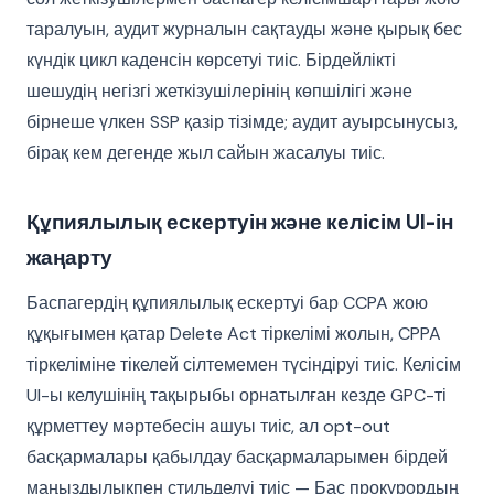
таралуын, аудит журналын сақтауды және қырық бес
күндік цикл каденсін көрсетуі тиіс. Бірдейлікті
шешудің негізгі жеткізушілерінің көпшілігі және
бірнеше үлкен SSP қазір тізімде; аудит ауырсынусыз,
бірақ кем дегенде жыл сайын жасалуы тиіс.
Құпиялылық ескертуін және келісім UI-ін
жаңарту
Баспагердің құпиялылық ескертуі бар CCPA жою
құқығымен қатар Delete Act тіркелімі жолын, CPPA
тіркеліміне тікелей сілтемемен түсіндіруі тиіс. Келісім
UI-ы келушінің тақырыбы орнатылған кезде GPC-ті
құрметтеу мәртебесін ашуы тиіс, ал opt-out
басқармалары қабылдау басқармаларымен бірдей
маңыздылықпен стильделуі тиіс — Бас прокурордың