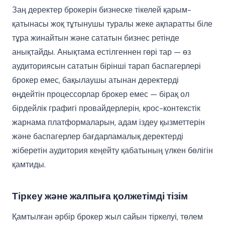
Заң деректер брокерін бизнеске тікелей қарым-
қатынасы жоқ тұтынушы туралы жеке ақпаратты біле
тұра жинайтын және сататын бизнес ретінде
анықтайды. Анықтама естілгеннен гөрі тар — өз
аудиториясын сататын бірінші тарап баспагерлері
брокер емес, бақылаушы атынан деректерді
өңдейтін процессорлар брокер емес — бірақ ол
бірдейлік графигі провайдерлерін, крос-контекстік
жарнама платформаларын, адам іздеу қызметтерін
және баспагерлер бағдарламалық деректерді
жіберетін аудитория кеңейту қабатының үлкен бөлігін
қамтиды.
Тіркеу және жалпыға қолжетімді тізім
Қамтылған әрбір брокер жыл сайын тіркелуі, төлем