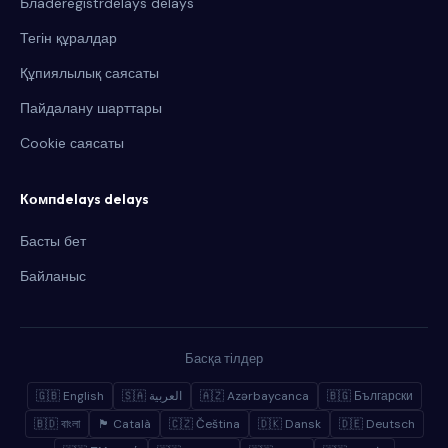
Блaderegistrdelays delays
Тегін құралдар
Құпиялылық саясаты
Пайдалану шарттары
Cookie саясаты
Компdelays delays
Басты бет
Байланыс
Басқа тілдер
🇬🇧 English
🇸🇦 العربية
🇦🇿 Azərbaycanca
🇧🇬 Български
🇧🇩 বাংলা
🏴 Català
🇨🇿 Čeština
🇩🇰 Dansk
🇩🇪 Deutsch