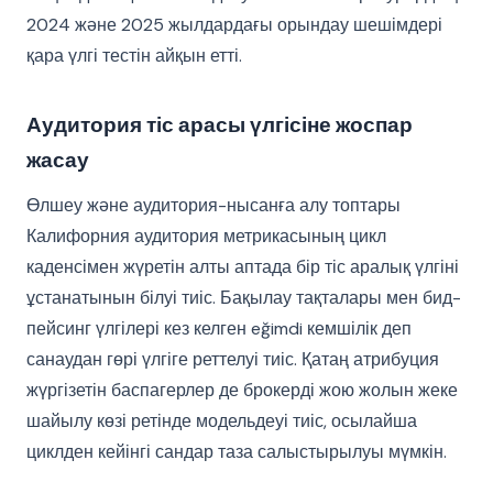
2024 және 2025 жылдардағы орындау шешімдері
қара үлгі тестін айқын етті.
Аудитория тіс арасы үлгісіне жоспар
жасау
Өлшеу және аудитория-нысанға алу топтары
Калифорния аудитория метрикасының цикл
каденсімен жүретін алты аптада бір тіс аралық үлгіні
ұстанатынын білуі тиіс. Бақылау тақталары мен бид-
пейсинг үлгілері кез келген eğimdi кемшілік деп
санаудан гөрі үлгіге реттелуі тиіс. Қатаң атрибуция
жүргізетін баспагерлер де брокерді жою жолын жеке
шайылу көзі ретінде модельдеуі тиіс, осылайша
циклден кейінгі сандар таза салыстырылуы мүмкін.