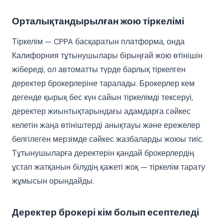
Орталықтандырылған жою тіркелімі
Тіркелім — CPPA басқаратын платформа, онда
Калифорния тұтынушылары бірыңғай жою өтінішін
жібереді, ол автоматты түрде барлық тіркелген
деректер брокерлеріне таралады. Брокерлер кем
дегенде қырық бес күн сайын тіркелімді тексеруі,
деректер жиынтықтарындағы адамдарға сәйкес
келетін жаңа өтініштерді анықтауы және ережелер
белгілеген мерзімде сәйкес жазбаларды жоюы тиіс.
Тұтынушыларға деректерін қандай брокерлердің
ұстап жатқанын білудің қажеті жоқ — тіркелім тарату
жұмысын орындайды.
Деректер брокері кім болып есептеледі