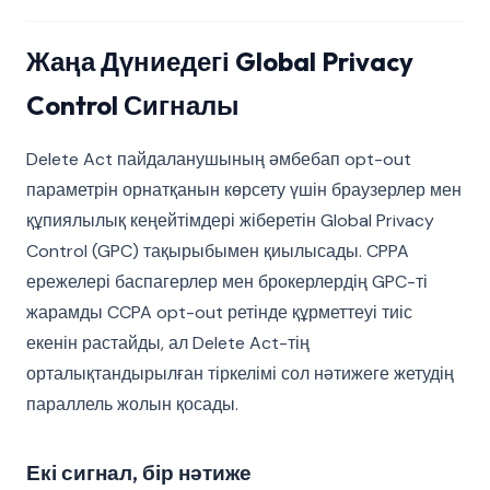
Жаңа Дүниедегі Global Privacy
Control Сигналы
Delete Act пайдаланушының әмбебап opt-out
параметрін орнатқанын көрсету үшін браузерлер мен
құпиялылық кеңейтімдері жіберетін Global Privacy
Control (GPC) тақырыбымен қиылысады. CPPA
ережелері баспагерлер мен брокерлердің GPC-ті
жарамды CCPA opt-out ретінде құрметтеуі тиіс
екенін растайды, ал Delete Act-тің
орталықтандырылған тіркелімі сол нәтижеге жетудің
параллель жолын қосады.
Екі сигнал, бір нәтиже