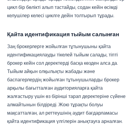
цикл бір бөлікті алып тастайды, содан кейін өсімді
келушілер келесі циклге дейін толтырып тұрады.
Қайта идентификация тыйым салынған
Заң брокерлерге жойылған тұтынушыны қайта
идентификациялауды тікелей тыйым салады, тіпті
брокер кейін сол деректерді басқа көзден алса да.
Тыйым айқын олқылықты жабады және
баспагерлердің жойылған тұтынушыларды брокер
арқылы бағытталған аудиторияларға қайта
жалғастыру үшін өз бірінші тарап деректеріне сүйене
алмайтынын білдіреді. Жою тұрақты болуы
мақсатталған, ал реттеушінің аудит бағдарламасы
қайта идентификация үлгілерін анықтауға арналған.