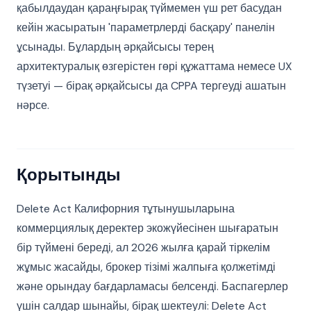
қабылдаудан қараңғырақ түймемен үш рет басудан
кейін жасыратын 'параметрлерді басқару' панелін
ұсынады. Бұлардың әрқайсысы терең
архитектуралық өзгерістен гөрі құжаттама немесе UX
түзетуі — бірақ әрқайсысы да CPPA тергеуді ашатын
нәрсе.
Қорытынды
Delete Act Калифорния тұтынушыларына
коммерциялық деректер экожүйесінен шығаратын
бір түймені береді, ал 2026 жылға қарай тіркелім
жұмыс жасайды, брокер тізімі жалпыға қолжетімді
және орындау бағдарламасы белсенді. Баспагерлер
үшін салдар шынайы, бірақ шектеулі: Delete Act