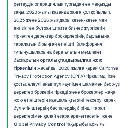
реттеудің операциялық тұрғыдан ең маңызды
заңы. 2023 жылы қазанда заңға қол қойылып,
2025 және 2026 жылдары кезең-кезеңімен
енгізілген бұл заң штатта бизнес жүргізетін
тіркелген деректер брокерлерінің барлығына
таралатын бірыңғай өтінішті Калифорния
тұтынушыларына бере алатын мемлекет
басқаратын
орталықтандырылған жою
тіркелімін
жасайды. 2026 жылға қарай California
Privacy Protection Agency (CPPA) тіркелімді іске
қосты, елеулі айыппұл қаупімен шамамен бес жүз
деректер брокерін тіркеді және брокерлер жаңа
жою өтініштерін қаншалықты жиі тексеруі керек,
бұл өтініштердің баспагердің бірінші тарап
деректерімен қалай өзара әрекеттесетіні және
Global Privacy Control
тақырыбы арқылы