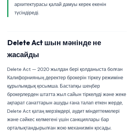
архитектурасы қалай дамуы керек екенін
түсіндіреді.
Delete Act шын мәнінде не
жасайды
Delete Act — 2020 жылдан бері қолданыста болған
Калифорнияның деректер брокерін тіркеу режиміне
құрылымдық қосымша. Бастапқы шеңбер
брокерлерден штатта жыл сайын тіркелуді және жеке
ақпарат санаттарын ашуды ғана талап еткен жерде,
Delete Act қатаң мерзімдері, аудит міндеттемелері
және сәйкес келмегені үшін санкциялары бар
орталықтандырылған жою механизмін қосады.