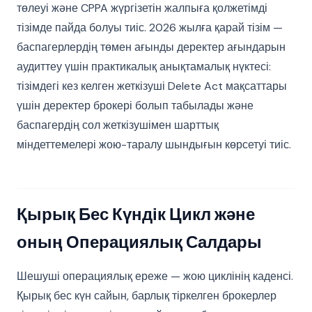
төлеуі және CPPA жүргізетін жалпыға қолжетімді
тізімде пайда болуы тиіс. 2026 жылға қарай тізім —
баспагерлердің төмен ағынды деректер ағындарын
аудиттеу үшін практикалық анықтамалық нүктесі:
тізімдегі кез келген жеткізуші Delete Act мақсаттары
үшін деректер брокері болып табылады және
баспагердің сол жеткізушімен шарттық
міндеттемелері жою-таралу шындығын көрсетуі тиіс.
Қырық Бес Күндік Цикл және
оның Операциялық Салдары
Шешуші операциялық ереже — жою циклінің каденсі.
Қырық бес күн сайын, барлық тіркелген брокерлер