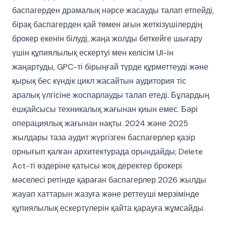
баспагерден драмалық нәрсе жасауды талап етпейді,
бірақ баспагерден қай төмен ағын жеткізушілердің
брокер екенін білуді, жаңа жолды беткейге шығару
үшін құпиялылық ескертуі мен келісім UI-ін
жаңартуды, GPC-ті бірыңғай түрде құрметтеуді және
қырық бес күндік цикл жасайтын аудитория тіс
аралық үлгісіне жоспарлауды талап етеді. Бұлардың
ешқайсысы техникалық жағынан қиын емес. Бәрі
операциялық жағынан нақты. 2024 және 2025
жылдары таза аудит жүргізген баспагерлер қазір
орнығып қалған архитектурада орындайды; Delete
Act-ті өздеріне қатысы жоқ деректер брокері
мәселесі ретінде қараған баспагерлер 2026 жылды
жауап хаттарын жазуға және реттеуші мерзімінде
құпиялылық ескертулерін қайта қарауға жұмсайды.