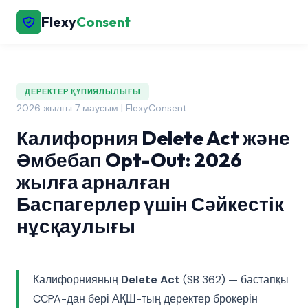
Flexy
Consent
ДЕРЕКТЕР ҚҰПИЯЛЫЛЫҒЫ
2026 жылғы 7 маусым | FlexyConsent
Калифорния Delete Act және
Әмбебап Opt-Out: 2026
жылға арналған
Баспагерлер үшін Сәйкестік
нұсқаулығы
Калифорнияның
Delete Act
(SB 362) — бастапқы
CCPA-дан бері АҚШ-тың деректер брокерін