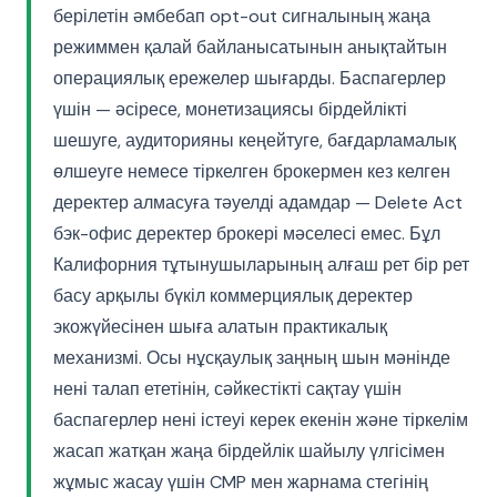
берілетін әмбебап opt-out сигналының жаңа
режиммен қалай байланысатынын анықтайтын
операциялық ережелер шығарды. Баспагерлер
үшін — әсіресе, монетизациясы бірдейлікті
шешуге, аудиторияны кеңейтуге, бағдарламалық
өлшеуге немесе тіркелген брокермен кез келген
деректер алмасуға тәуелді адамдар — Delete Act
бэк-офис деректер брокері мәселесі емес. Бұл
Калифорния тұтынушыларының алғаш рет бір рет
басу арқылы бүкіл коммерциялық деректер
экожүйесінен шыға алатын практикалық
механизмі. Осы нұсқаулық заңның шын мәнінде
нені талап ететінін, сәйкестікті сақтау үшін
баспагерлер нені істеуі керек екенін және тіркелім
жасап жатқан жаңа бірдейлік шайылу үлгісімен
жұмыс жасау үшін CMP мен жарнама стегінің