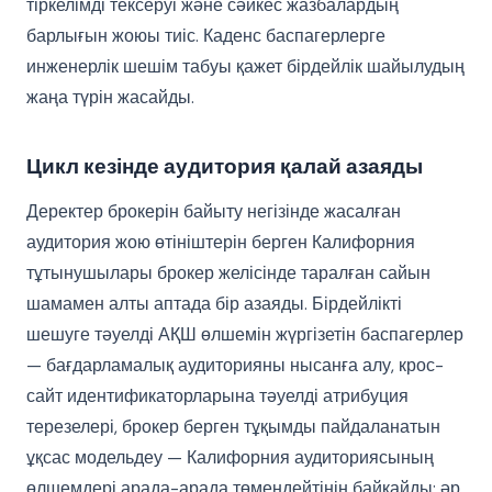
тіркелімді тексеруі және сәйкес жазбалардың
барлығын жоюы тиіс. Каденс баспагерлерге
инженерлік шешім табуы қажет бірдейлік шайылудың
жаңа түрін жасайды.
Цикл кезінде аудитория қалай азаяды
Деректер брокерін байыту негізінде жасалған
аудитория жою өтініштерін берген Калифорния
тұтынушылары брокер желісінде таралған сайын
шамамен алты аптада бір азаяды. Бірдейлікті
шешуге тәуелді АҚШ өлшемін жүргізетін баспагерлер
— бағдарламалық аудиторияны нысанға алу, крос-
сайт идентификаторларына тәуелді атрибуция
терезелері, брокер берген тұқымды пайдаланатын
ұқсас модельдеу — Калифорния аудиториясының
өлшемдері арада-арада төмендейтінін байқайды: әр