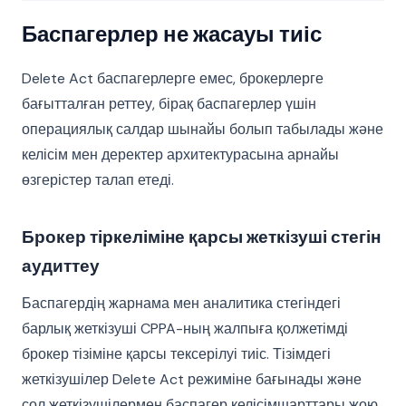
Баспагерлер не жасауы тиіс
Delete Act баспагерлерге емес, брокерлерге
бағытталған реттеу, бірақ баспагерлер үшін
операциялық салдар шынайы болып табылады және
келісім мен деректер архитектурасына арнайы
өзгерістер талап етеді.
Брокер тіркеліміне қарсы жеткізуші стегін
аудиттеу
Баспагердің жарнама мен аналитика стегіндегі
барлық жеткізуші CPPA-ның жалпыға қолжетімді
брокер тізіміне қарсы тексерілуі тиіс. Тізімдегі
жеткізушілер Delete Act режиміне бағынады және
сол жеткізушілермен баспагер келісімшарттары жою