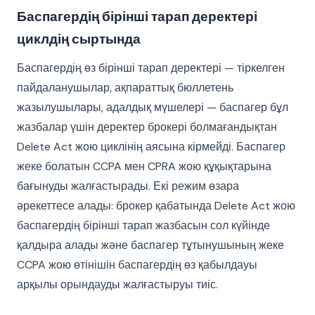
Баспагердің бірінші тарап деректері
циклдің сыртында
Баспагердің өз бірінші тарап деректері — тіркелген
пайдаланушылар, ақпараттық бюллетень
жазылушылары, адалдық мүшелері — баспагер бұл
жазбалар үшін деректер брокері болмағандықтан
Delete Act жою циклінің аясына кірмейді. Баспагер
жеке болатын CCPA мен CPRA жою құқықтарына
бағынуды жалғастырады. Екі режим өзара
әрекеттесе алады: брокер қабатында Delete Act жою
баспагердің бірінші тарап жазбасын сол күйінде
қалдыра алады және баспагер тұтынушының жеке
CCPA жою өтінішін баспагердің өз қабылдауы
арқылы орындауды жалғастыруы тиіс.