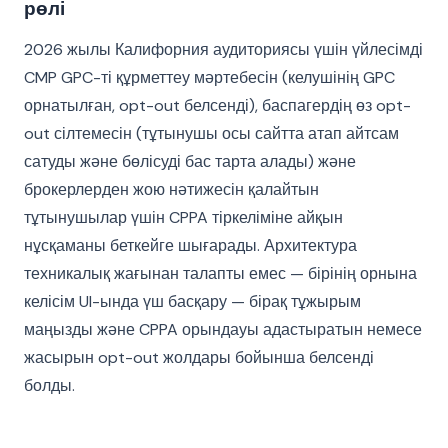
рөлі
2026 жылы Калифорния аудиториясы үшін үйлесімді
CMP GPC-ті құрметтеу мәртебесін (келушінің GPC
орнатылған, opt-out белсенді), баспагердің өз opt-
out сілтемесін (тұтынушы осы сайтта атап айтсам
сатуды және бөлісуді бас тарта алады) және
брокерлерден жою нәтижесін қалайтын
тұтынушылар үшін CPPA тіркеліміне айқын
нұсқаманы беткейге шығарады. Архитектура
техникалық жағынан талапты емес — бірінің орнына
келісім UI-ында үш басқару — бірақ тұжырым
маңызды және CPPA орындауы адастыратын немесе
жасырын opt-out жолдары бойынша белсенді
болды.