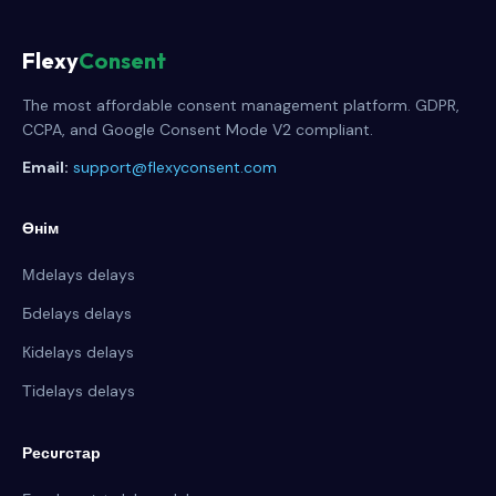
Flexy
Consent
The most affordable consent management platform. GDPR,
CCPA, and Google Consent Mode V2 compliant.
Email:
support@flexyconsent.com
Өнім
Мdelays delays
Бdelays delays
Кіdelays delays
Тіdelays delays
Ресurстар