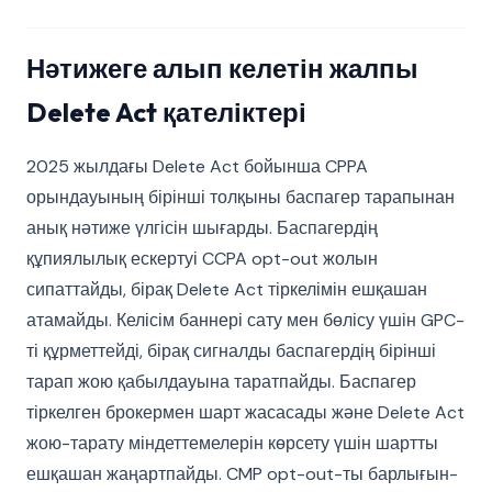
Нәтижеге алып келетін жалпы
Delete Act қателіктері
2025 жылдағы Delete Act бойынша CPPA
орындауының бірінші толқыны баспагер тарапынан
анық нәтиже үлгісін шығарды. Баспагердің
құпиялылық ескертуі CCPA opt-out жолын
сипаттайды, бірақ Delete Act тіркелімін ешқашан
атамайды. Келісім баннері сату мен бөлісу үшін GPC-
ті құрметтейді, бірақ сигналды баспагердің бірінші
тарап жою қабылдауына таратпайды. Баспагер
тіркелген брокермен шарт жасасады және Delete Act
жою-тарату міндеттемелерін көрсету үшін шартты
ешқашан жаңартпайды. CMP opt-out-ты барлығын-