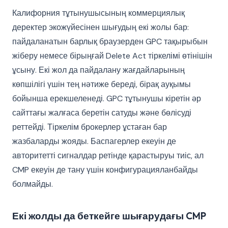
Калифорния тұтынушысының коммерциялық
деректер экожүйесінен шығудың екі жолы бар:
пайдаланатын барлық браузерден GPC тақырыбын
жіберу немесе бірыңғай Delete Act тіркелімі өтінішін
ұсыну. Екі жол да пайдалану жағдайларының
көпшілігі үшін тең нәтиже береді, бірақ ауқымы
бойынша ерекшеленеді. GPC тұтынушы кіретін әр
сайттағы жалғаса беретін сатуды және бөлісуді
реттейді. Тіркелім брокерлер ұстаған бар
жазбаларды жояды. Баспагерлер екеуін де
авторитетті сигналдар ретінде қарастыруы тиіс, ал
CMP екеуін де тану үшін конфигурацияланбайды
болмайды.
Екі жолды да беткейге шығарудағы CMP