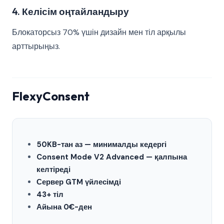
4. Келісім оңтайландыру
Блокаторсыз 70% үшін дизайн мен тіл арқылы
арттырыңыз.
FlexyConsent
50KB-тан аз — минималды кедергі
Consent Mode V2 Advanced — қалпына
келтіреді
Сервер GTM үйлесімді
43+ тіл
Айына 0€-ден