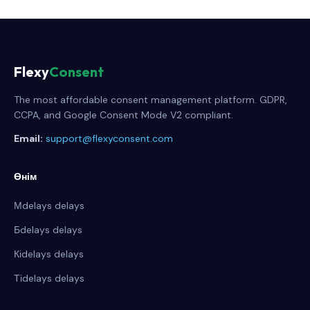
Flexy
Consent
The most affordable consent management platform. GDPR,
CCPA, and Google Consent Mode V2 compliant.
Email:
support@flexyconsent.com
Өнім
Мdelays delays
Бdelays delays
Кіdelays delays
Тіdelays delays