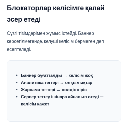
Блокаторлар келісімге қалай
әсер етеді
Сүзгі тізімдерімен жұмыс істейді. Баннер
көрсетілмегенде, келуші келісім бермеген деп
есептеледі.
Баннер бұғатталды → келісім жоқ
Аналитика тегтері → олқылықтар
Жарнама тегтері → нөлдік кіріс
Сервер тегтеу ішінара айналып өтеді —
келісім қажет