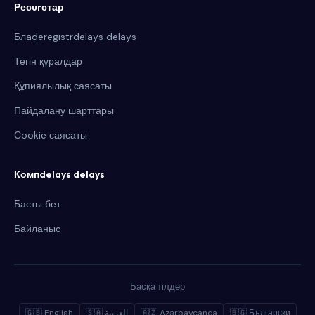
Ресurстар
Блaderegistrdelays delays
Тегін құралдар
Құпиялылық саясаты
Пайдалану шарттары
Cookie саясаты
Компdelays delays
Басты бет
Байланыс
Басқа тілдер
🇬🇧 English
🇸🇦 العربية
🇦🇿 Azərbaycanca
🇧🇬 Български