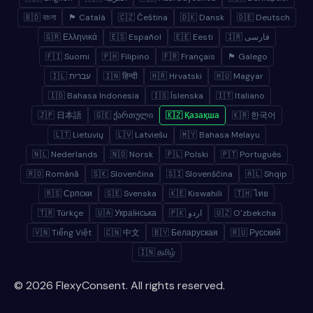
🇧🇩 বাংলা
🏴 Català
🇨🇿 Čeština
🇩🇰 Dansk
🇩🇪 Deutsch
🇬🇷 Ελληνικά
🇪🇸 Español
🇪🇪 Eesti
🇮🇷 فارسی
🇫🇮 Suomi
🇵🇭 Filipino
🇫🇷 Français
🏴 Galego
🇮🇱 עברית
🇮🇳 हिन्दी
🇭🇷 Hrvatski
🇭🇺 Magyar
🇮🇩 Bahasa Indonesia
🇮🇸 Íslenska
🇮🇹 Italiano
🇯🇵 日本語
🇬🇪 ქართული
🇰🇿 Қазақша
🇰🇷 한국어
🇱🇹 Lietuvių
🇱🇻 Latviešu
🇲🇾 Bahasa Melayu
🇳🇱 Nederlands
🇳🇴 Norsk
🇵🇱 Polski
🇵🇹 Português
🇷🇴 Română
🇸🇰 Slovenčina
🇸🇮 Slovenščina
🇦🇱 Shqip
🇷🇸 Српски
🇸🇪 Svenska
🇰🇪 Kiswahili
🇹🇭 ไทย
🇹🇷 Türkçe
🇺🇦 Українська
🇵🇰 اردو
🇺🇿 Oʻzbekcha
🇻🇳 Tiếng Việt
🇨🇳 中文
🇧🇾 Беларуская
🇷🇺 Русский
🇮🇳 தமிழ்
© 2026 FlexyConsent. All rights reserved.