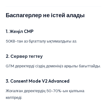
Баспагерлер не істей алады
1. Жеңіл CMP
50KB-тан аз бұғатталу ықтималдығы аз.
2. Сервер тегтеу
GTM деректерді сіздің доменіңіз арқылы бағыттайды.
3. Consent Mode V2 Advanced
Жоғалған деректердің 50-70%-ын қалпына
келтіреді.