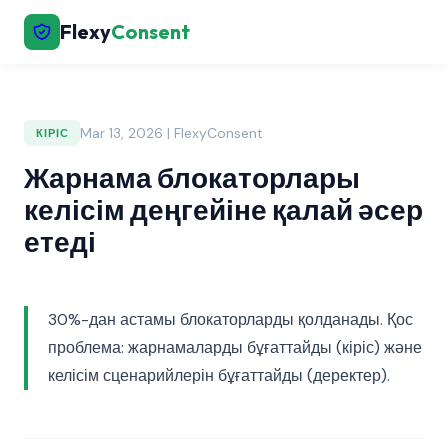
Flexy
Consent
Mar 13, 2026 | FlexyConsent
КІРІС
Жарнама блокаторлары
келісім деңгейіне қалай әсер
етеді
30%-дан астамы блокаторларды қолданады. Қос
проблема: жарнамаларды бұғаттайды (кіріс) және
келісім сценарийлерін бұғаттайды (деректер).