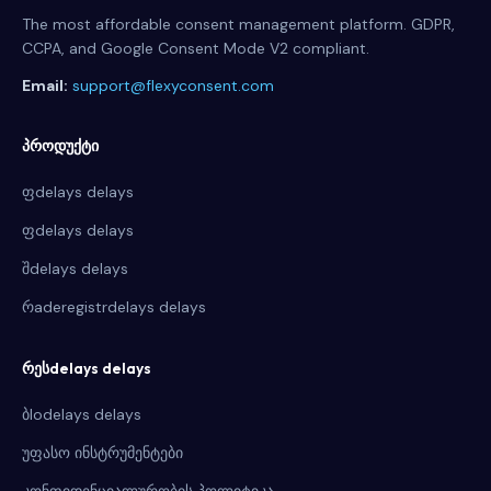
The most affordable consent management platform. GDPR,
CCPA, and Google Consent Mode V2 compliant.
Email:
support@flexyconsent.com
პროდუქტი
ფdelays delays
ფdelays delays
შdelays delays
რaderegistrdelays delays
რესdelays delays
ბlodelays delays
უფასო ინსტრუმენტები