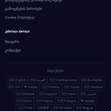
კონფიდენციალურობის პოლიტიკა
გამოყენების პირობები
Cookie პოლიტიკა
კdelays delays
მთავარი
კონტაქტი
სხვა ენები
🇬🇧 English
🇸🇦 العربية
🇦🇿 Azərbaycanca
🇧🇬 Български
🇧🇩 বাংলা
🏴 Català
🇨🇿 Čeština
🇩🇰 Dansk
🇩🇪 Deutsch
🇬🇷 Ελληνικά
🇪🇸 Español
🇪🇪 Eesti
🇮🇷 فارسی
🇫🇮 Suomi
🇵🇭 Filipino
🇫🇷 Français
🏴 Galego
🇮🇱 עברית
🇮🇳 हिन्दी
🇭🇷 Hrvatski
🇭🇺 Magyar