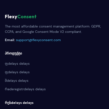
Flexy
Consent
The most affordable consent management platform. GDPR,
CCPA, and Google Consent Mode V2 compliant.
Email:
support@flexyconsent.com
პროდუქტი
ფdelays delays
ფdelays delays
შdelays delays
რaderegistrdelays delays
რესdelays delays