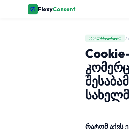
Flexy
Consent
7
ᲡᲐᲮᲔᲚᲛᲫᲦᲕᲐᲜᲔᲚᲝ
Cookie
კომერც
შესაბა
სახელ
რატომ აქვს 