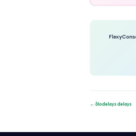
FlexyCons
← ბlodelays delays