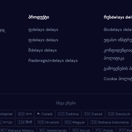
პროდუქტი
რესdelays del
ფdelays delays
ბlodelays dela
PR,
ფdelays delays
უფასო ინსტრუ
შdelays delays
კონფიდენცია
პოლიტიკა
რaderegistrdelays delays
გამოყენების 
Cookie პოლიტ
სხვა ენები
лгарски
🇧🇩 বাংলা
🏴 Català
🇨🇿 Čeština
🇩🇰 Dansk
🇩🇪 Deutsch
🇮🇱 עברית
🇮🇳 हिन्दी
🇭🇷 Hrvatski
🇭🇺 Magyar
🇮🇩 Bahasa Indonesia
🇲🇾 Bahasa Melayu
🇳🇱 Nederlands
🇳🇴 Norsk
🇵🇱 Polski
🇵🇹 Po