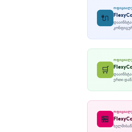
ᲝᲤᲘᲪᲘᲐᲚ
FlexyC
🔌
დააინსტა
კონფიგურ
ᲝᲤᲘᲪᲘᲐᲚᲣ
FlexyC
🛒
დააინსტა
ერთი დაწ
ᲝᲤᲘᲪᲘᲐᲚᲣ
🏪
FlexyC
ხელმისაწ