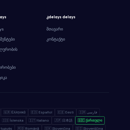
ays
კdelays delays
ys
მთავარი
მენტები
კონტაქტი
ლურობის
პირობები
იკა
🇬🇷 Ελληνικά
🇪🇸 Español
🇪🇪 Eesti
🇮🇷 فارسی
🇮🇸 Íslenska
🇮🇹 Italiano
🇯🇵 日本語
🇬🇪 ქართული
rtuguês
🇷🇴 Română
🇸🇰 Slovenčina
🇸🇮 Slovenščina