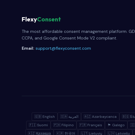
Flexy
Consent
The most affordable consent management platform. GD
CCPA, and Google Consent Mode V2 compliant.
Email:
support@flexyconsent.com
🇬🇧 English
🇸🇦 العربية
🇦🇿 Azərbaycanca
🇧🇬 Бъ
🇫🇮 Suomi
🇵🇭 Filipino
🇫🇷 Français
🏴 Galego
🇰🇿 Қазақша
🇰🇷 한국어
🇱🇹 Lietuvių
🇱🇻 Latviešu