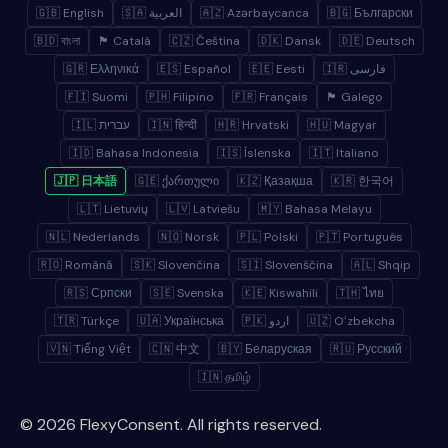
🇬🇧 English
🇸🇦 العربية
🇦🇿 Azərbaycanca
🇧🇬 Български
🇧🇩 বাংলা
🏴 Català
🇨🇿 Čeština
🇩🇰 Dansk
🇩🇪 Deutsch
🇬🇷 Ελληνικά
🇪🇸 Español
🇪🇪 Eesti
🇮🇷 فارسی
🇫🇮 Suomi
🇵🇭 Filipino
🇫🇷 Français
🏴 Galego
🇮🇱 עברית
🇮🇳 हिन्दी
🇭🇷 Hrvatski
🇭🇺 Magyar
🇮🇩 Bahasa Indonesia
🇮🇸 Íslenska
🇮🇹 Italiano
🇯🇵 日本語
🇬🇪 ქართული
🇰🇿 Қазақша
🇰🇷 한국어
🇱🇹 Lietuvių
🇱🇻 Latviešu
🇲🇾 Bahasa Melayu
🇳🇱 Nederlands
🇳🇴 Norsk
🇵🇱 Polski
🇵🇹 Português
🇷🇴 Română
🇸🇰 Slovenčina
🇸🇮 Slovenščina
🇦🇱 Shqip
🇷🇸 Српски
🇸🇪 Svenska
🇰🇪 Kiswahili
🇹🇭 ไทย
🇹🇷 Türkçe
🇺🇦 Українська
🇵🇰 اردو
🇺🇿 Oʻzbekcha
🇻🇳 Tiếng Việt
🇨🇳 中文
🇧🇾 Беларуская
🇷🇺 Русский
🇮🇳 தமிழ்
© 2026 FlexyConsent. All rights reserved.