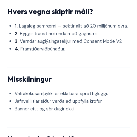
Hvers vegna skiptir máli?
1.
Lagaleg samræmi — sektir allt að 20 milljónum evra.
2.
Byggir traust notenda með gagnsæi.
3.
Verndar auglýsingatekjur með Consent Mode V2.
4.
Framtíðarviðbúnaður.
Misskilningur
Vafrakökusamþykki er ekki bara sprettigluggi.
Jafnvel litlar síður verða að uppfylla kröfur.
Banner eitt og sér dugir ekki.