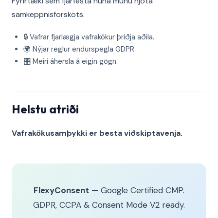
Fyrirtæki sem fjárfesta núna munu njóta
samkeppnisforskots.
🔒 Vafrar fjarlægja vafrakökur þriðja aðila.
🌍 Nýjar reglur endurspegla GDPR.
🎛️ Meiri áhersla á eigin gögn.
Helstu atriði
Vafrakökusamþykki er besta viðskiptavenja.
FlexyConsent
— Google Certified CMP.
GDPR, CCPA & Consent Mode V2 ready.