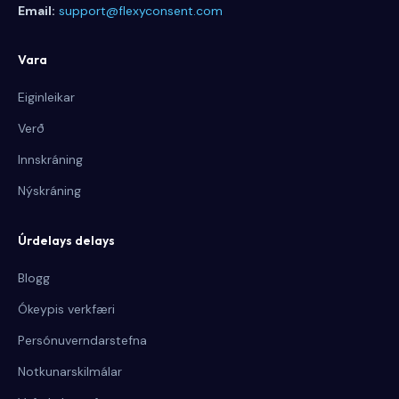
Email:
support@flexyconsent.com
Vara
Eiginleikar
Verð
Innskráning
Nýskráning
Úrdelays delays
Blogg
Ókeypis verkfæri
Persónuverndarstefna
Notkunarskilmálar