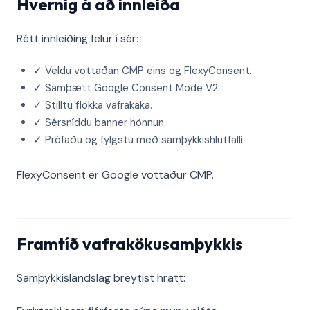
Hvernig á að innleiða
Rétt innleiðing felur í sér:
✓ Veldu vottaðan CMP eins og FlexyConsent.
✓ Samþætt Google Consent Mode V2.
✓ Stilltu flokka vafrakaka.
✓ Sérsníddu banner hönnun.
✓ Prófaðu og fylgstu með samþykkishlutfalli.
FlexyConsent er Google vottaður CMP.
Framtíð vafrakökusamþykkis
Samþykkislandslag breytist hratt: