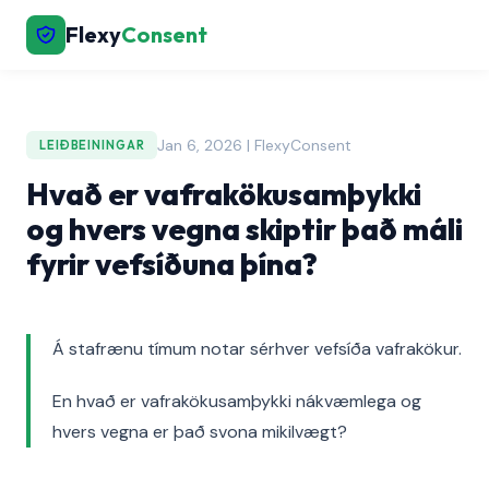
Flexy
Consent
Jan 6, 2026 | FlexyConsent
LEIÐBEININGAR
Hvað er vafrakökusamþykki
og hvers vegna skiptir það máli
fyrir vefsíðuna þína?
Á stafrænu tímum notar sérhver vefsíða vafrakökur.
En hvað er vafrakökusamþykki nákvæmlega og
hvers vegna er það svona mikilvægt?