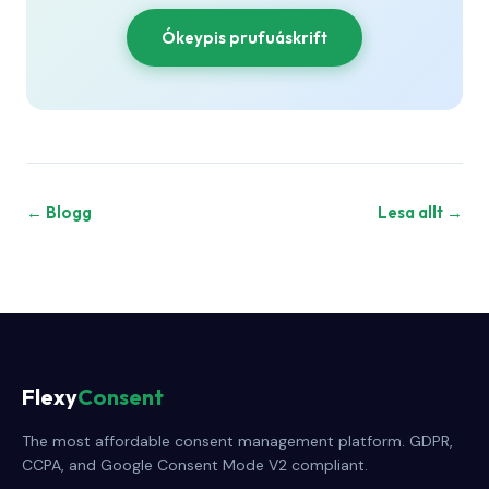
Ókeypis prufuáskrift
← Blogg
Lesa allt →
Flexy
Consent
The most affordable consent management platform. GDPR,
CCPA, and Google Consent Mode V2 compliant.