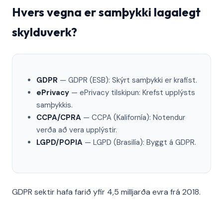
Hvers vegna er samþykki lagalegt
skylduverk?
GDPR
— GDPR (ESB): Skýrt samþykki er krafist.
ePrivacy
— ePrivacy tilskipun: Krefst upplýsts
samþykkis.
CCPA/CPRA
— CCPA (Kalifornía): Notendur
verða að vera upplýstir.
LGPD/POPIA
— LGPD (Brasilía): Byggt á GDPR.
GDPR sektir hafa farið yfir 4,5 milljarða evra frá 2018.