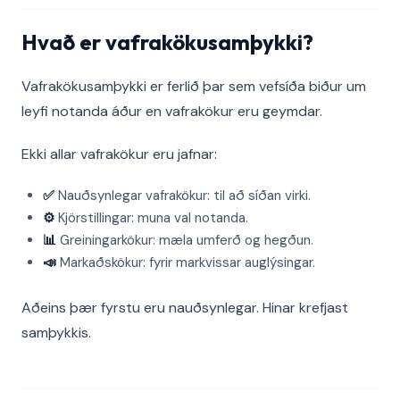
Hvað er vafrakökusamþykki?
Vafrakökusamþykki er ferlið þar sem vefsíða biður um
leyfi notanda áður en vafrakökur eru geymdar.
Ekki allar vafrakökur eru jafnar:
✅
Nauðsynlegar vafrakökur: til að síðan virki.
⚙️
Kjörstillingar: muna val notanda.
📊
Greiningarkökur: mæla umferð og hegðun.
📣
Markaðskökur: fyrir markvissar auglýsingar.
Aðeins þær fyrstu eru nauðsynlegar. Hinar krefjast
samþykkis.