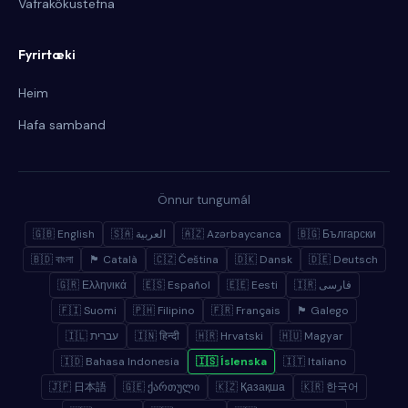
Vafrakökustefna
Fyrirtæki
Heim
Hafa samband
Önnur tungumál
🇬🇧 English
🇸🇦 العربية
🇦🇿 Azərbaycanca
🇧🇬 Български
🇧🇩 বাংলা
🏴 Català
🇨🇿 Čeština
🇩🇰 Dansk
🇩🇪 Deutsch
🇬🇷 Ελληνικά
🇪🇸 Español
🇪🇪 Eesti
🇮🇷 فارسی
🇫🇮 Suomi
🇵🇭 Filipino
🇫🇷 Français
🏴 Galego
🇮🇱 עברית
🇮🇳 हिन्दी
🇭🇷 Hrvatski
🇭🇺 Magyar
🇮🇩 Bahasa Indonesia
🇮🇸 Íslenska
🇮🇹 Italiano
🇯🇵 日本語
🇬🇪 ქართული
🇰🇿 Қазақша
🇰🇷 한국어