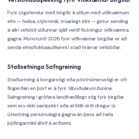
Fyrir útgefendur með birgðir á síðum með viðkvæmum
efni — heilsa, stjórnmál, trúarlegt efni — getur sending
á allri vefslóð síðunnar sjálf verið flutningur viðkvæmra
gagna. Mynsturið 2026 fyrir viðkvæmar birgðar er að
senda efnisflokkaauðkenni í stað hrárrar vefslóðar.
Staðsetninga Safngreining
Staðsetning á borgarstigi eða póstnúmersstigi er oft
fíngerðari en þörf er á fyrir tilboðsákvörðunina.
Safngreining í grófara landfræðilegt stig fyrir birgðar
sem eru ekki samþykkt eða af lítilli virði dregur úr
útsetning persónulegra gagna án þess að hafa
þýðingarmikil áhrif á arðsemi.