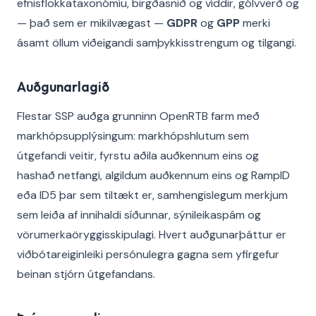
efnisflokkataxonómíu, birgðasnið og víddir, gólvverð og
— það sem er mikilvægast —
GDPR
og
GPP
merki
ásamt öllum viðeigandi samþykkisstrengum og tilgangi.
Auðgunarlagið
Flestar SSP auðga grunninn OpenRTB farm með
markhópsupplýsingum: markhópshlutum sem
útgefandi veitir, fyrstu aðila auðkennum eins og
hashað netfangi, algildum auðkennum eins og RampID
eða ID5 þar sem tiltækt er, samhengislegum merkjum
sem leiða af innihaldi síðunnar, sýnileikaspám og
vörumerkaöryggisskipulagi. Hvert auðgunarþáttur er
viðbótareiginleiki persónulegra gagna sem yfirgefur
beinan stjórn útgefandans.