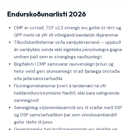
Endurskoðunarlisti 2026
CMP er vottað, TCF v2.3 strengir eru gefnir út rétt og
GPP merki ná yfir öll viðeigandi bandarísk ríkjarammar
Tilboðsbeiðnifarmar virða samþykktastand — uppboð
án samþykkis senda ekki eiginleika persónulegra gagna
umfram það sem er stranglega nauðsynlegt
Birgðalisti í CMP samsvarar raunverulegri þróun og
hefur verið gert skynsamlegt til að fjarlægja ónotaða
eða jaðarsamstarfsaðila
Flutningsmekanismar þvert á landamæri ná yfir
heildarniðurstreymisinni flæðið, ekki bara nafngreinda
samningsvið
Sameiginleg stjórnendasamtök eru til staðar með SSP
og DSP samstarfsaðilum þar sem vinnslusambandið
gefur tilefni til þess
Geymslureglur fyrir boðstraumsgögn eru skráðar og