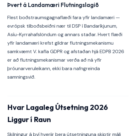
Þvert á Landamæri Flutningslagið
Flest boðstraumsgagnaflæði fara yfir landamæri —
evrópsk tilboðsbeiðni nær til DSP í Bandaríkjunum,
Asíu-Kyrrahafslöndum og annars staðar. Hvert flæði
yfir landamæri krefst gildrar flutningsmekanismu
samkvæmt V. kafla GDPR og afstaðan hjá EDPB 2026
er að flutningsmekanismar verða að ná yfir
þróunarveruleikann, ekki bara nafngreinda
samningsvið.
Hvar Lagaleg Útsetning 2026
Liggur í Raun
Skilningur á því hverjir bera útsetninguna skiptir máli