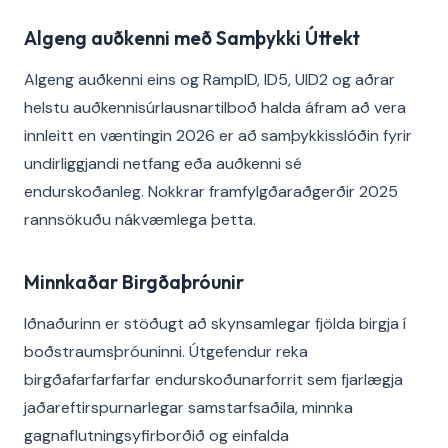
Algeng auðkenni með Samþykki Úttekt
Algeng auðkenni eins og RampID, ID5, UID2 og aðrar
helstu auðkennisúrlausnartilboð halda áfram að vera
innleitt en væntingin 2026 er að samþykkisslóðin fyrir
undirliggjandi netfang eða auðkenni sé
endurskoðanleg. Nokkrar framfylgðaraðgerðir 2025
rannsökuðu nákvæmlega þetta.
Minnkaðar Birgðaþróunir
Iðnaðurinn er stöðugt að skynsamlegar fjölda birgja í
boðstraumsþróuninni. Útgefendur reka
birgðafarfarfarfar endurskoðunarforrit sem fjarlægja
jaðareftirspurnarlegar samstarfsaðila, minnka
gagnaflutningsyfirborðið og einfalda