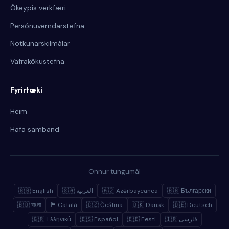
Ókeypis verkfæri
Persónuverndarstefna
Notkunarskilmálar
Vafrakökustefna
Fyrirtæki
Heim
Hafa samband
Önnur tungumál
🇬🇧 English
🇸🇦 العربية
🇦🇿 Azərbaycanca
🇧🇬 Български
🇧🇩 বাংলা
🏴 Català
🇨🇿 Čeština
🇩🇰 Dansk
🇩🇪 Deutsch
🇬🇷 Ελληνικά
🇪🇸 Español
🇪🇪 Eesti
🇮🇷 فارسی