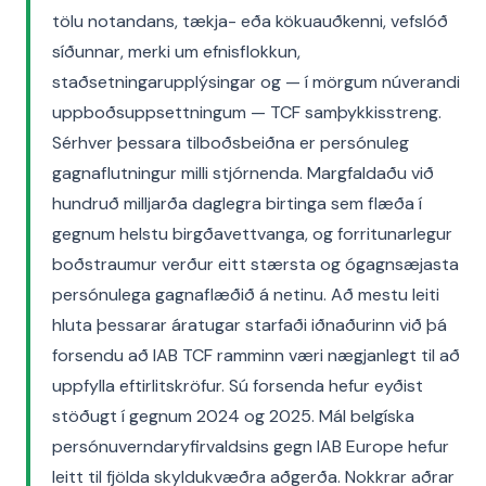
tölu notandans, tækja- eða kökuauðkenni, vefslóð
síðunnar, merki um efnisflokkun,
staðsetningarupplýsingar og — í mörgum núverandi
uppboðsuppsettningum — TCF samþykkisstreng.
Sérhver þessara tilboðsbeiðna er persónuleg
gagnaflutningur milli stjórnenda. Margfaldaðu við
hundruð milljarða daglegra birtinga sem flæða í
gegnum helstu birgðavettvanga, og forritunarlegur
boðstraumur verður eitt stærsta og ógagnsæjasta
persónulega gagnaflæðið á netinu. Að mestu leiti
hluta þessarar áratugar starfaði iðnaðurinn við þá
forsendu að IAB TCF ramminn væri nægjanlegt til að
uppfylla eftirlitskröfur. Sú forsenda hefur eyðist
stöðugt í gegnum 2024 og 2025. Mál belgíska
persónuverndaryfirvaldsins gegn IAB Europe hefur
leitt til fjölda skyldukvæðra aðgerða. Nokkrar aðrar