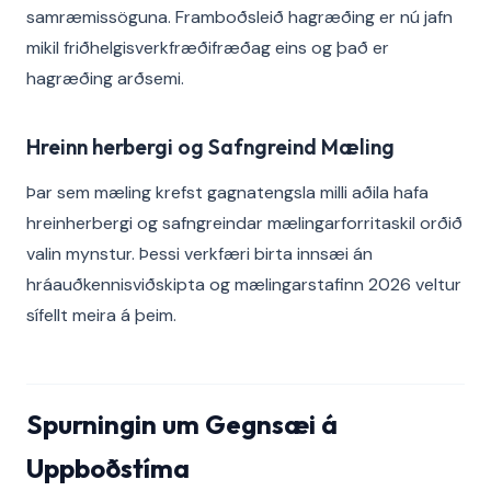
samræmissöguna. Framboðsleið hagræðing er nú jafn
mikil friðhelgisverkfræðifræðag eins og það er
hagræðing arðsemi.
Hreinn herbergi og Safngreind Mæling
Þar sem mæling krefst gagnatengsla milli aðila hafa
hreinherbergi og safngreindar mælingarforritaskil orðið
valin mynstur. Þessi verkfæri birta innsæi án
hráauðkennisviðskipta og mælingarstafinn 2026 veltur
sífellt meira á þeim.
Spurningin um Gegnsæi á
Uppboðstíma