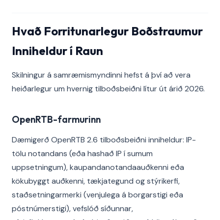
Hvað Forritunarlegur Boðstraumur
Inniheldur í Raun
Skilningur á samræmismyndinni hefst á því að vera
heiðarlegur um hvernig tilboðsbeiðni lítur út árið 2026.
OpenRTB-farmurinn
Dæmigerð OpenRTB 2.6 tilboðsbeiðni inniheldur: IP-
tölu notandans (eða hashað IP í sumum
uppsetningum), kaupandanotandaauðkenni eða
kökubyggt auðkenni, tækjategund og stýrikerfi,
staðsetningarmerki (venjulega á borgarstigi eða
póstnúmerstigi), vefslóð síðunnar,