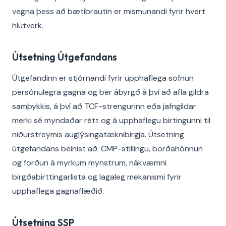
vegna þess að bætibrautin er mismunandi fyrir hvert
hlutverk.
Útsetning Útgefandans
Útgefandinn er stjórnandi fyrir upphaflega söfnun
persónulegra gagna og ber ábyrgð á því að afla gildra
samþykkis, á því að TCF-strengurinn eða jafngildar
merki sé myndaðar rétt og á upphaflegu birtingunni til
niðurstreymis auglýsingatæknibirgja. Útsetning
útgefandans beinist að: CMP-stillingu, borðahönnun
og forðun á myrkum mynstrum, nákvæmni
birgðabirttingarlista og lagaleg mekanismi fyrir
upphaflega gagnaflæðið.
Útsetning SSP