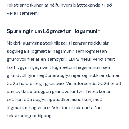
rekstrarnotkunar af hálfu hvers þátttakanda til að
vera í samræmi.
Spurningin um Lögmætar Hagsmunir
Nokkrir auglýsingatæknilegar tilgangar reiddu sig
sögulega á lögmætar hagsmunir sem lögmætan
grundvöll frekar en samþykki. EDPB hefur verið sífellt
tortrygginn gagnvart lögmætum hagsmunum sem
grundvöll fyrir hegðunarauglýsingar og nokkrar dómar
2025 hafa þrengt gildissvið. Vinnuforsenda 2026 er að
samþykki sé öruggari grundvöllur fyrir hvers konar
prófílun eða auglýsingaauðkennisnotkun, með
lögmætar hagsmunir áskildar til takmarkaðari
rekstrarlegum tilgangi.