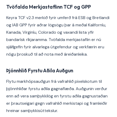
Tvöfalda Merkjastaflinn TCF og GPP
Keyra TCF v2.3 merkið fyrir umferð frá ESB og Bretlandi
og IAB GPP fyrir aðrar lögsögu þar á meðal Kaliforníu,
Kanada, Virginíu, Colorado og vaxandi lista yfir
bandarísk ríkjaramma. Tvöfalda merkjastaflin er nú
sjálfgefin fyrir alvarlega útgefendur og verkfærin eru
nógu þroskuð til að nota með áreiðanleika.
Þjónnhlið Fyrstu Aðila Auðgun
Flytu markhópsauðgun frá vafrahlið pixelskotum til
þjónnhliðar fyrstu aðila gagnaflæða. Auðgunin verður
enn að vera samþykkilög en fyrstu aðila gagnustaðan
er þrautseigari gegn vafrahlið merkistapi og framleiðir
hreinar samþykkisúttekslur.