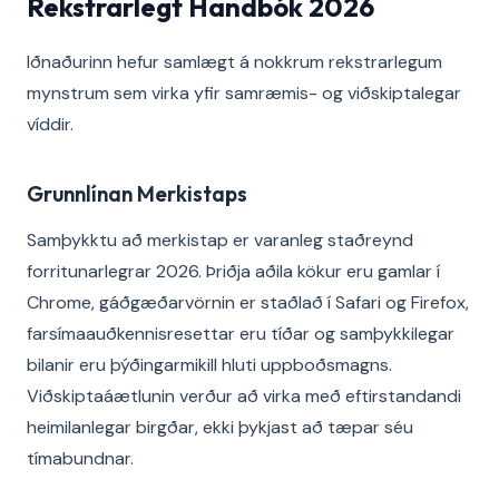
Rekstrarlegt Handbók 2026
Iðnaðurinn hefur samlægt á nokkrum rekstrarlegum
mynstrum sem virka yfir samræmis- og viðskiptalegar
víddir.
Grunnlínan Merkistaps
Samþykktu að merkistap er varanleg staðreynd
forritunarlegrar 2026. Þriðja aðila kökur eru gamlar í
Chrome, gáðgæðarvörnin er staðlað í Safari og Firefox,
farsímaauðkennisresettar eru tíðar og samþykkilegar
bilanir eru þýðingarmikill hluti uppboðsmagns.
Viðskiptaáætlunin verður að virka með eftirstandandi
heimilanlegar birgðar, ekki þykjast að tæpar séu
tímabundnar.