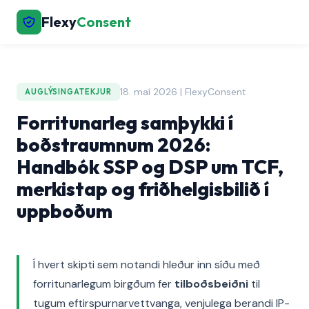
Flexy
Consent
18. maí 2026 | FlexyConsent
AUGLÝSINGATEKJUR
Forritunarleg samþykki í
boðstraumnum 2026:
Handbók SSP og DSP um TCF,
merkistap og friðhelgisbilið í
uppboðum
Í hvert skipti sem notandi hleður inn síðu með
forritunarlegum birgðum fer
tilboðsbeiðni
til
tugum eftirspurnarvettvanga, venjulega berandi IP-