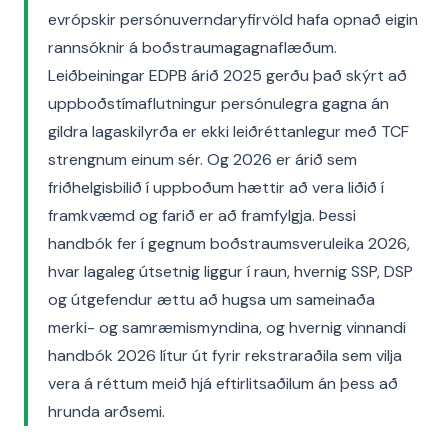
evrópskir persónuverndaryfirvöld hafa opnað eigin
rannsóknir á boðstraumagagnaflæðum.
Leiðbeiningar EDPB árið 2025 gerðu það skýrt að
uppboðstímaflutningur persónulegra gagna án
gildra lagaskilyrða er ekki leiðréttanlegur með TCF
strengnum einum sér. Og 2026 er árið sem
friðhelgisbilið í uppboðum hættir að vera liðið í
framkvæmd og farið er að framfylgja. Þessi
handbók fer í gegnum boðstraumsveruleika 2026,
hvar lagaleg útsetnig liggur í raun, hvernig SSP, DSP
og útgefendur ættu að hugsa um sameinaða
merki- og samræmismyndina, og hvernig vinnandi
handbók 2026 lítur út fyrir rekstraraðila sem vilja
vera á réttum meið hjá eftirlitsaðilum án þess að
hrunda arðsemi.