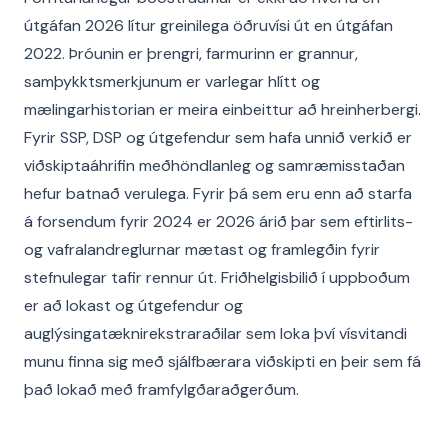
útgáfan 2026 lítur greinilega öðruvísi út en útgáfan
2022. Þróunin er þrengri, farmurinn er grannur,
samþykktsmerkjunum er varlegar hlítt og
mælingarhistorian er meira einbeittur að hreinherbergi.
Fyrir SSP, DSP og útgefendur sem hafa unnið verkið er
viðskiptaáhrifin meðhöndlanleg og samræmisstaðan
hefur batnað verulega. Fyrir þá sem eru enn að starfa
á forsendum fyrir 2024 er 2026 árið þar sem eftirlits-
og vafralandreglurnar mætast og framlegðin fyrir
stefnulegar tafir rennur út. Friðhelgisbilið í uppboðum
er að lokast og útgefendur og
auglýsingatæknirekstraraðilar sem loka því vísvitandi
munu finna sig með sjálfbærara viðskipti en þeir sem fá
það lokað með framfylgðaraðgerðum.