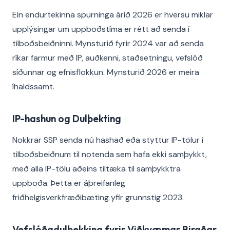
Ein endurtekinna spurninga árið 2026 er hversu miklar
upplýsingar um uppboðstíma er rétt að senda í
tilboðsbeiðninni. Mynsturið fyrir 2024 var að senda
ríkar farmur með IP, auðkenni, staðsetningu, vefslóð
síðunnar og efnisflokkun. Mynsturið 2026 er meira
íhaldssamt.
IP-hashun og Dulþekting
Nokkrar SSP senda nú hashað eða styttur IP-tölur í
tilboðsbeiðnum til notenda sem hafa ekki samþykkt,
með alla IP-tölu aðeins tiltæka til samþykktra
uppboða. Þetta er áþreifanleg
friðhelgisverkfræðibæting yfir grunnstig 2023.
Vefslóðadulþekking fyrir Viðkvæmar Birgðar