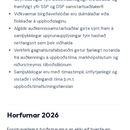
framfylgt yfir SSP og DSP samstarfsaðilakerfi
Viðkvæmar birgðavefslóðar eru dulmálaðar eða
flokkaðar á uppboðslaginu
Algildir auðkennissamstarfsaðilar geta sýnt fram á
samþykkilegar upprunaupplýsingar fyrir hashað
netfangsrit sem þeir viðhalda
Verkferli gagnahlutafallsbeiðni getur fjarlægt notanda
frá auðkenningu á uppboðstíma, markhópshlutum og
niðurstreymis tilboðslíkönum
Samþykkilogar eru með tímastimpil, útflytjanlegir og
vistaðir í viðeigandi tíma þ.m.t.
uppboðstímaflutningsfærslan
Horfurnar 2026
Forritunarlegur boðstraumur er ekki að hverfa en