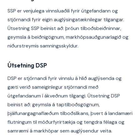
SSP er venjulega vinnsluaðili fyrir útgefandann og
stjórnandi fyrir eigin auglýsingatæknilegar tilgangar.
Útsetning SSP beinist að: þróun tilboðsbeiðninnar,
geymsla á beiðnigögnum, markhópsauðgunarlagið og
niðurstreymis samningsskyldur.
Útsetning DSP
DSP er stjórnandi fyrir vinnslu á hlið auglýsenda og
gæti verið sameiginlegur stjórnandi með
útgefandanum í ákveðnum tilgangi. Útsetning DSP
beinist að: geymsla á taptilboðsgögnum,
þjálfunargagnaflæðum tilboðslíkans, þvert á landamæri
flutningum til móðurfyrirtækja og tengdra félaga og
samræmi á markhópar sem auglýsendur veita.