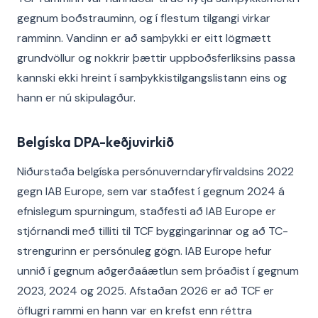
gegnum boðstrauminn, og í flestum tilgangi virkar
ramminn. Vandinn er að samþykki er eitt lögmætt
grundvöllur og nokkrir þættir uppboðsferliksins passa
kannski ekki hreint í samþykkistilgangslistann eins og
hann er nú skipulagður.
Belgíska DPA-keðjuvirkið
Niðurstaða belgíska persónuverndaryfirvaldsins 2022
gegn IAB Europe, sem var staðfest í gegnum 2024 á
efnislegum spurningum, staðfesti að IAB Europe er
stjórnandi með tilliti til TCF byggingarinnar og að TC-
strengurinn er persónuleg gögn. IAB Europe hefur
unnið í gegnum aðgerðaáætlun sem þróaðist í gegnum
2023, 2024 og 2025. Afstaðan 2026 er að TCF er
öflugri rammi en hann var en krefst enn réttra