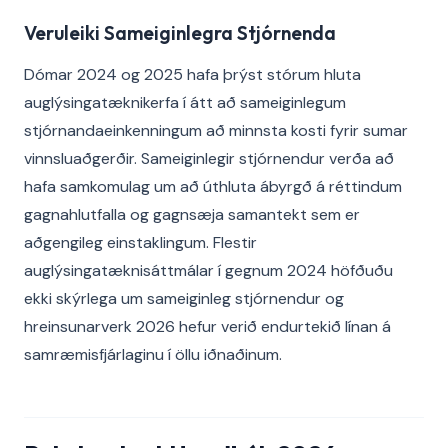
Veruleiki Sameiginlegra Stjórnenda
Dómar 2024 og 2025 hafa þrýst stórum hluta
auglýsingatæknikerfa í átt að sameiginlegum
stjórnandaeinkenningum að minnsta kosti fyrir sumar
vinnsluaðgerðir. Sameiginlegir stjórnendur verða að
hafa samkomulag um að úthluta ábyrgð á réttindum
gagnahlutfalla og gagnsæja samantekt sem er
aðgengileg einstaklingum. Flestir
auglýsingatæknisáttmálar í gegnum 2024 höfðuðu
ekki skýrlega um sameiginleg stjórnendur og
hreinsunarverk 2026 hefur verið endurtekið línan á
samræmisfjárlaginu í öllu iðnaðinum.