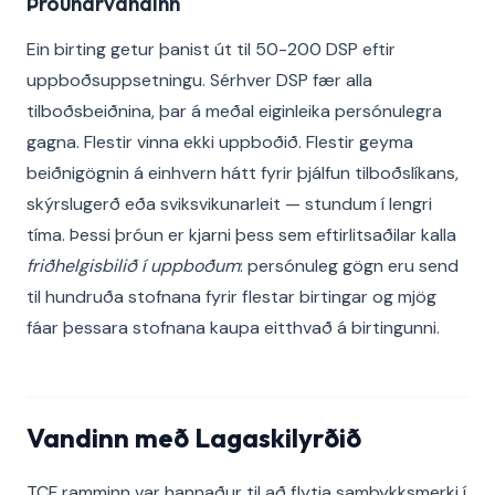
Þróunarvandinn
Ein birting getur þanist út til 50-200 DSP eftir
uppboðsuppsetningu. Sérhver DSP fær alla
tilboðsbeiðnina, þar á meðal eiginleika persónulegra
gagna. Flestir vinna ekki uppboðið. Flestir geyma
beiðnigögnin á einhvern hátt fyrir þjálfun tilboðslíkans,
skýrslugerð eða sviksvikunarleit — stundum í lengri
tíma. Þessi þróun er kjarni þess sem eftirlitsaðilar kalla
friðhelgisbilið í uppboðum
: persónuleg gögn eru send
til hundruða stofnana fyrir flestar birtingar og mjög
fáar þessara stofnana kaupa eitthvað á birtingunni.
Vandinn með Lagaskilyrðið
TCF ramminn var hannaður til að flytja samþykksmerki í