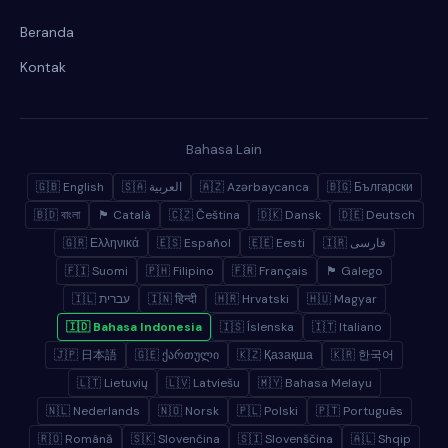
Beranda
Kontak
Bahasa Lain
🇬🇧 English
🇸🇦 العربية
🇦🇿 Azərbaycanca
🇧🇬 Български
🇧🇩 বাংলা
🏴 Català
🇨🇿 Čeština
🇩🇰 Dansk
🇩🇪 Deutsch
🇬🇷 Ελληνικά
🇪🇸 Español
🇪🇪 Eesti
🇮🇷 فارسی
🇫🇮 Suomi
🇵🇭 Filipino
🇫🇷 Français
🏴 Galego
🇮🇱 עברית
🇮🇳 हिन्दी
🇭🇷 Hrvatski
🇭🇺 Magyar
🇮🇩 Bahasa Indonesia
🇮🇸 Íslenska
🇮🇹 Italiano
🇯🇵 日本語
🇬🇪 ქართული
🇰🇿 Қазақша
🇰🇷 한국어
🇱🇹 Lietuvių
🇱🇻 Latviešu
🇲🇾 Bahasa Melayu
🇳🇱 Nederlands
🇳🇴 Norsk
🇵🇱 Polski
🇵🇹 Português
🇷🇴 Română
🇸🇰 Slovenčina
🇸🇮 Slovenščina
🇦🇱 Shqip