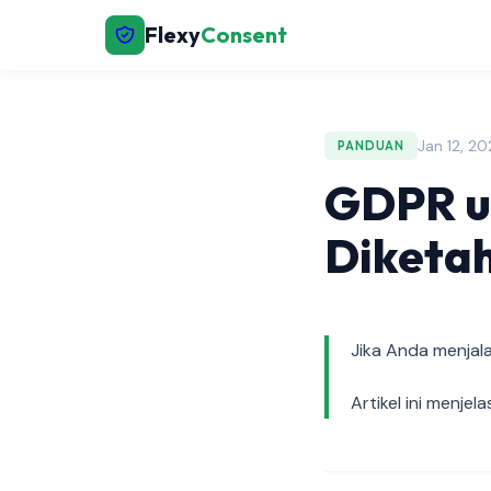
Flexy
Consent
Jan 12, 2
PANDUAN
GDPR un
Diketah
Jika Anda menjal
Artikel ini menje