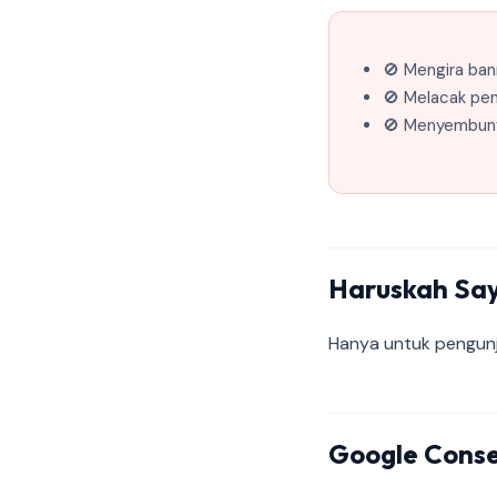
🚫 Mengira ban
🚫 Melacak pe
🚫 Menyembuny
Haruskah Sa
Hanya untuk pengunj
Google Conse