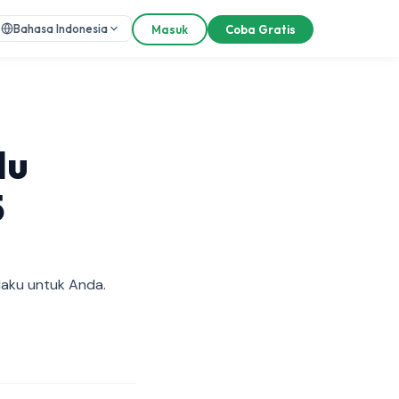
Bahasa Indonesia
Masuk
Coba Gratis
lu
5
laku untuk Anda.