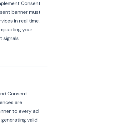
implement Consent
nsent banner must
ces in real time.
 impacting your
 signals
 and Consent
rences are
anner to every ad
 generating valid