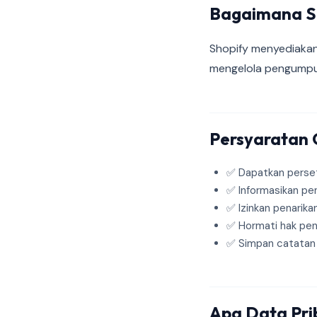
Bagaimana S
Shopify menyediakan
mengelola pengumpul
Persyaratan
✅ Dapatkan perset
✅ Informasikan pe
✅ Izinkan penarika
✅ Hormati hak pe
✅ Simpan catatan 
Apa Data Prib