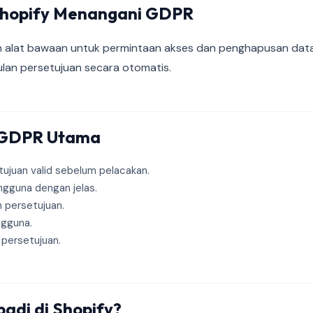
hopify Menangani GDPR
 alat bawaan untuk permintaan akses dan penghapusan data,
an persetujuan secara otomatis.
 GDPR Utama
ujuan valid sebelum pelacakan.
ngguna dengan jelas.
n persetujuan.
ngguna.
persetujuan.
adi di Shopify?