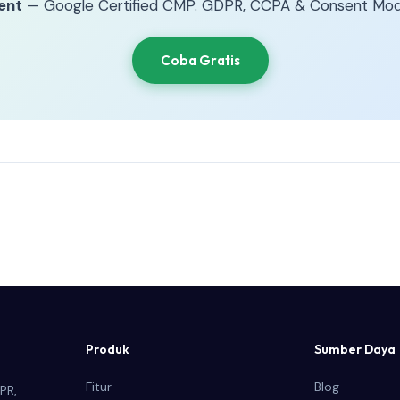
ent
— Google Certified CMP. GDPR, CCPA & Consent Mod
Coba Gratis
Produk
Sumber Daya
Fitur
Blog
PR,