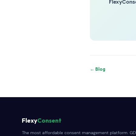
FlexyCons
← Blog
Flexy
Consent
The most affordable consent management platform. GD