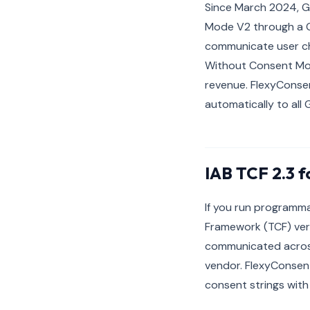
Since March 2024, G
Mode V2 through a G
communicate user cho
Without Consent Mode
revenue. FlexyConsen
automatically to all 
IAB TCF 2.3 f
If you run programma
Framework (TCF) vers
communicated across
vendor. FlexyConsent
consent strings with