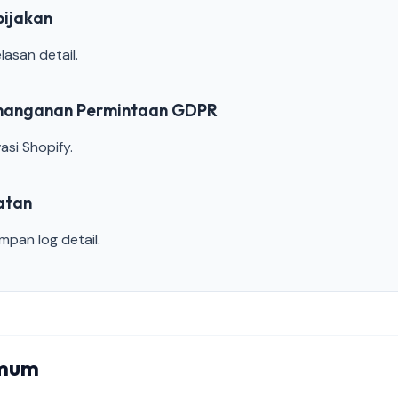
bijakan
asan detail.
Penanganan Permintaan GDPR
asi Shopify.
atan
pan log detail.
Umum