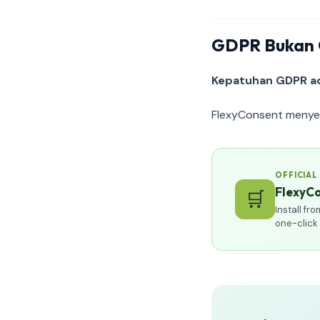
GDPR Bukan O
Kepatuhan GDPR ad
FlexyConsent menye
OFFICIAL
FlexyCo
🛒
Install f
one-click