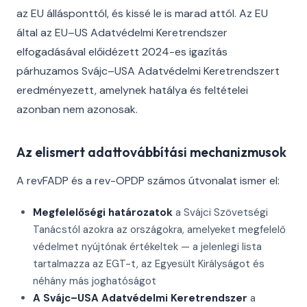
az EU állásponttól, és kissé le is marad attól. Az EU
által az EU–US Adatvédelmi Keretrendszer
elfogadásával előidézett 2024-es igazítás
párhuzamos Svájc–USA Adatvédelmi Keretrendszert
eredményezett, amelynek hatálya és feltételei
azonban nem azonosak.
Az elismert adattovábbítási mechanizmusok
A revFADP és a rev-OPDP számos útvonalat ismer el:
Megfelelőségi határozatok
a Svájci Szövetségi
Tanácstól azokra az országokra, amelyeket megfelelő
védelmet nyújtónak értékeltek — a jelenlegi lista
tartalmazza az EGT-t, az Egyesült Királyságot és
néhány más joghatóságot
A Svájc–USA Adatvédelmi Keretrendszer
a