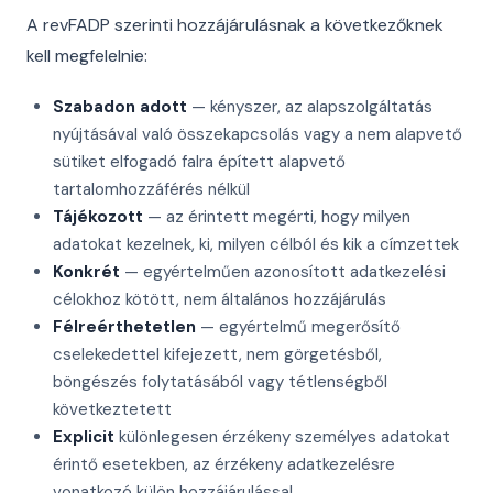
A revFADP szerinti hozzájárulásnak a következőknek
kell megfelelnie:
Szabadon adott
— kényszer, az alapszolgáltatás
nyújtásával való összekapcsolás vagy a nem alapvető
sütiket elfogadó falra épített alapvető
tartalomhozzáférés nélkül
Tájékozott
— az érintett megérti, hogy milyen
adatokat kezelnek, ki, milyen célból és kik a címzettek
Konkrét
— egyértelműen azonosított adatkezelési
célokhoz kötött, nem általános hozzájárulás
Félreérthetetlen
— egyértelmű megerősítő
cselekedettel kifejezett, nem görgetésből,
böngészés folytatásából vagy tétlenségből
következtetett
Explicit
különlegesen érzékeny személyes adatokat
érintő esetekben, az érzékeny adatkezelésre
vonatkozó külön hozzájárulással