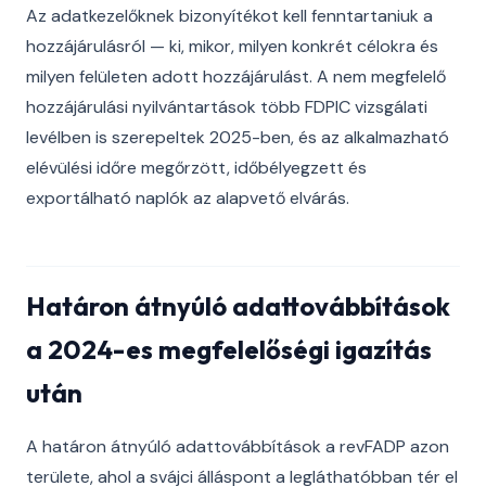
Az adatkezelőknek bizonyítékot kell fenntartaniuk a
hozzájárulásról — ki, mikor, milyen konkrét célokra és
milyen felületen adott hozzájárulást. A nem megfelelő
hozzájárulási nyilvántartások több FDPIC vizsgálati
levélben is szerepeltek 2025-ben, és az alkalmazható
elévülési időre megőrzött, időbélyegzett és
exportálható naplók az alapvető elvárás.
Határon átnyúló adattovábbítások
a 2024-es megfelelőségi igazítás
után
A határon átnyúló adattovábbítások a revFADP azon
területe, ahol a svájci álláspont a legláthatóbban tér el