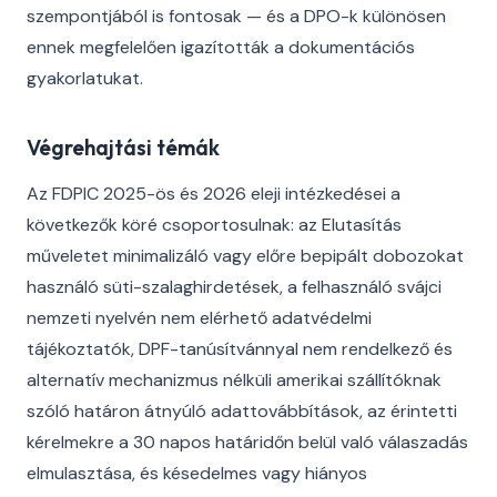
szempontjából is fontosak — és a DPO-k különösen
ennek megfelelően igazították a dokumentációs
gyakorlatukat.
Végrehajtási témák
Az FDPIC 2025-ös és 2026 eleji intézkedései a
következők köré csoportosulnak: az Elutasítás
műveletet minimalizáló vagy előre bepipált dobozokat
használó süti-szalaghirdetések, a felhasználó svájci
nemzeti nyelvén nem elérhető adatvédelmi
tájékoztatók, DPF-tanúsítvánnyal nem rendelkező és
alternatív mechanizmus nélküli amerikai szállítóknak
szóló határon átnyúló adattovábbítások, az érintetti
kérelmekre a 30 napos határidőn belül való válaszadás
elmulasztása, és késedelmes vagy hiányos