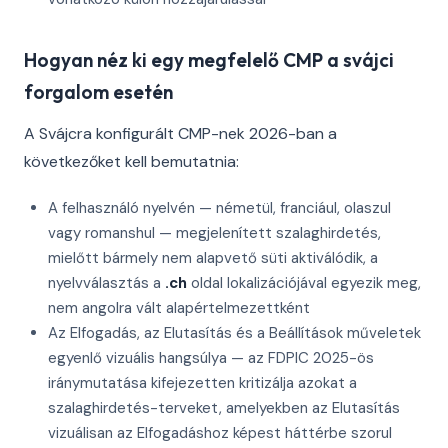
Hogyan néz ki egy megfelelő CMP a svájci
forgalom esetén
A Svájcra konfigurált CMP-nek 2026-ban a
következőket kell bemutatnia:
A felhasználó nyelvén — németül, franciául, olaszul
vagy romanshul — megjelenített szalaghirdetés,
mielőtt bármely nem alapvető süti aktiválódik, a
nyelvválasztás a
.ch
oldal lokalizációjával egyezik meg,
nem angolra vált alapértelmezettként
Az Elfogadás, az Elutasítás és a Beállítások műveletek
egyenlő vizuális hangsúlya — az FDPIC 2025-ös
iránymutatása kifejezetten kritizálja azokat a
szalaghirdetés-terveket, amelyekben az Elutasítás
vizuálisan az Elfogadáshoz képest háttérbe szorul