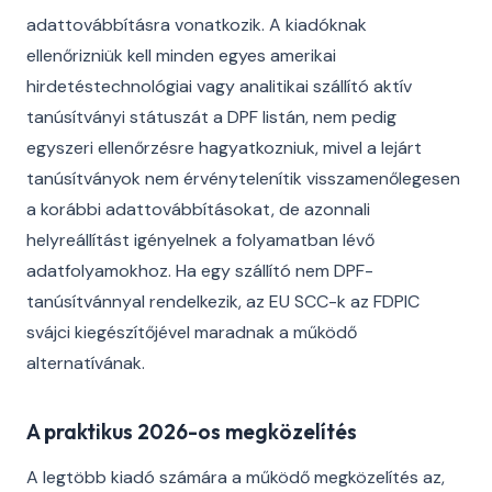
adattovábbításra vonatkozik. A kiadóknak
ellenőrizniük kell minden egyes amerikai
hirdetéstechnológiai vagy analitikai szállító aktív
tanúsítványi státuszát a DPF listán, nem pedig
egyszeri ellenőrzésre hagyatkozniuk, mivel a lejárt
tanúsítványok nem érvénytelenítik visszamenőlegesen
a korábbi adattovábbításokat, de azonnali
helyreállítást igényelnek a folyamatban lévő
adatfolyamokhoz. Ha egy szállító nem DPF-
tanúsítvánnyal rendelkezik, az EU SCC-k az FDPIC
svájci kiegészítőjével maradnak a működő
alternatívának.
A praktikus 2026-os megközelítés
A legtöbb kiadó számára a működő megközelítés az,