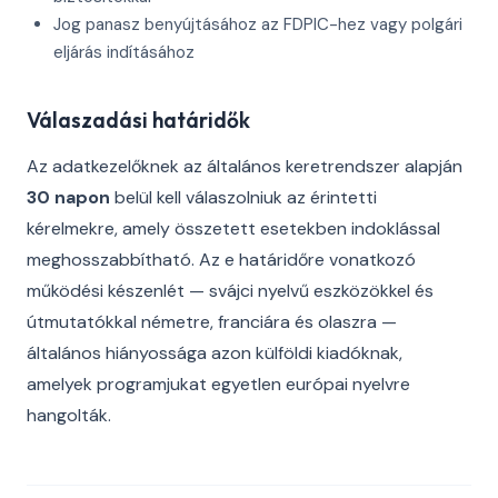
Jog panasz benyújtásához az FDPIC-hez vagy polgári
eljárás indításához
Válaszadási határidők
Az adatkezelőknek az általános keretrendszer alapján
30 napon
belül kell válaszolniuk az érintetti
kérelmekre, amely összetett esetekben indoklással
meghosszabbítható. Az e határidőre vonatkozó
működési készenlét — svájci nyelvű eszközökkel és
útmutatókkal németre, franciára és olaszra —
általános hiányossága azon külföldi kiadóknak,
amelyek programjukat egyetlen európai nyelvre
hangolták.