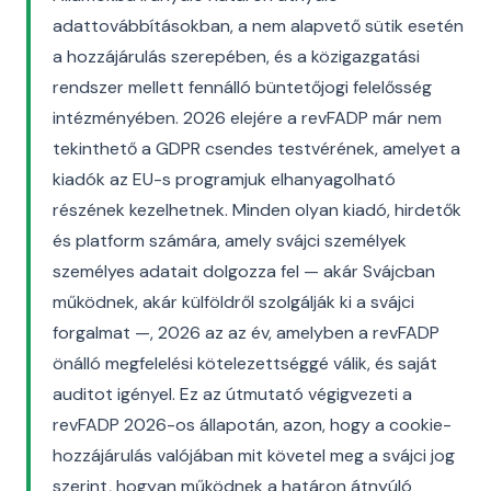
adattovábbításokban, a nem alapvető sütik esetén
a hozzájárulás szerepében, és a közigazgatási
rendszer mellett fennálló büntetőjogi felelősség
intézményében. 2026 elejére a revFADP már nem
tekinthető a GDPR csendes testvérének, amelyet a
kiadók az EU-s programjuk elhanyagolható
részének kezelhetnek. Minden olyan kiadó, hirdetők
és platform számára, amely svájci személyek
személyes adatait dolgozza fel — akár Svájcban
működnek, akár külföldről szolgálják ki a svájci
forgalmat —, 2026 az az év, amelyben a revFADP
önálló megfelelési kötelezettséggé válik, és saját
auditot igényel. Ez az útmutató végigvezeti a
revFADP 2026-os állapotán, azon, hogy a cookie-
hozzájárulás valójában mit követel meg a svájci jog
szerint, hogyan működnek a határon átnyúló