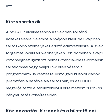
azt.
Kire vonatkozik
A revFADP alkalmazandó a Svájcban történő
adatkezelésre, valamint a Svájcon kívül, de Svájcban
tartózkodó személyeket érintő adatkezelésre. A svájci
forgalmat lokalizált webhelyeken,
.ch
doménen, svájci
közönséghez igazított német-francia-olasz-romansh
tartalommal vagy svájci IP-k ellen vásárolt
programmatikus készlettel kiszolgáló külföldi kiadók
jellemzően a hatálya alá tartoznak, és az FDPIC
megerősítette a területenkívüli értelmezést 2025-ös
iránymutatás-frissítéseiben.
Közigazgatási bírságok és a büntetőjogi