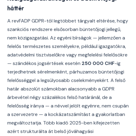
háttér
A revFADP GDPR-tól legtöbbet tárgyalt eltérése, hogy
szankciós rendszere elsősorban büntetőjogi jellegű,
nem közigazgatási. Az egyéni bírságok — jellemzően a
felelős természetes személyekre, például igazgatókra,
adatvédelmi tisztviselőkre vagy megfelelési felelősökre
— szándékos jogsértések esetén
250 000 CHF
-ig
terjedhetnek sérelmenként, párhuzamos büntetőjogi
felelősséggel a legsúlyosabb cselekményekért. A felső
határ abszolút számokban alacsonyabb a GDPR
árbevétel négy százalékos felső határánál, de a
felelősség iránya — a névvel jelölt egyénre, nem csupán
a szervezetre — a kockázatszámítást a gyakorlatban
megváltoztatja. Több kiadó 2025-ben kifejezetten
azért strukturálta át belső jóváhagyási