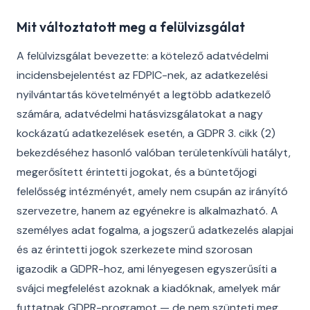
Mit változtatott meg a felülvizsgálat
A felülvizsgálat bevezette: a kötelező adatvédelmi
incidensbejelentést az FDPIC-nek, az adatkezelési
nyilvántartás követelményét a legtöbb adatkezelő
számára, adatvédelmi hatásvizsgálatokat a nagy
kockázatú adatkezelések esetén, a GDPR 3. cikk (2)
bekezdéséhez hasonló valóban területenkívüli hatályt,
megerősített érintetti jogokat, és a büntetőjogi
felelősség intézményét, amely nem csupán az irányító
szervezetre, hanem az egyénekre is alkalmazható. A
személyes adat fogalma, a jogszerű adatkezelés alapjai
és az érintetti jogok szerkezete mind szorosan
igazodik a GDPR-hoz, ami lényegesen egyszerűsíti a
svájci megfelelést azoknak a kiadóknak, amelyek már
futtatnak GDPR-programot — de nem szünteti meg