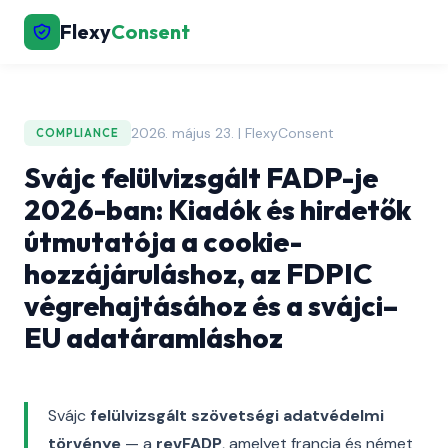
Flexy
Consent
2026. május 23. | FlexyConsent
COMPLIANCE
Svájc felülvizsgált FADP-je
2026-ban: Kiadók és hirdetők
útmutatója a cookie-
hozzájáruláshoz, az FDPIC
végrehajtásához és a svájci–
EU adatáramláshoz
Svájc
felülvizsgált szövetségi adatvédelmi
törvénye
— a
revFADP
, amelyet francia és német