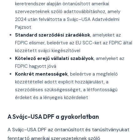
keretrendszer alapján öntanúsított amerikai
szervezeteknek szóló adattovábbításhoz, amely
2024 után felváltotta a Svájc–USA Adatvédelmi
Pajzsot
Standard szerződési záradékok
, amelyeket az
FDPIC elismer, beleértve az EU SCC-ket az FDPIC által
közzétett svájci kiegészítővel
Kötelező erejű vállalati szabályok
, amelyeket az
FDPIC hagyott jóvá
Konkrét mentességek
, beleértve a megfelelő
közzététellel adott explicit hozzájárulást, a
szerződéses szükségességet, a létfontosságú
érdeket és a lényeges közérdeket
A Svájc–USA DPF a gyakorlatban
A Svájc–USA DPF az öntanúsított és tanúsítványukat
fenntartó amerikai szervezeteknek szóló