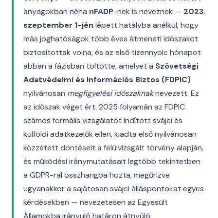
anyagokban néha
nFADP
-nek is neveznek —
2023.
szeptember 1-jén
lépett hatályba anélkül, hogy
más joghatóságok több éves átmeneti időszakot
biztosítottak volna, és az első tizennyolc hónapot
abban a fázisban töltötte, amelyet a
Szövetségi
Adatvédelmi és Információs Biztos (FDPIC)
nyilvánosan
megfigyelési időszaknak
nevezett. Ez
az időszak véget ért. 2025 folyamán az FDPIC
számos formális vizsgálatot indított svájci és
külföldi adatkezelők ellen, kiadta első nyilvánosan
közzétett döntéseit a felülvizsgált törvény alapján,
és működési iránymutatásait legtöbb tekintetben
a GDPR-ral összhangba hozta, megőrizve
ugyanakkor a sajátosan svájci álláspontokat egyes
kérdésekben — nevezetesen az Egyesült
Államokba irányuló határon átnyúló