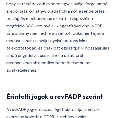
hogy feltérképezzük minden egyes svájci forgalomból
eredő határon átnyúló adatfolyamot a rendeltetési
ország és mechanizmus szerint, elvégezzük a
megfelelő SCC-ket-svájci-kiegészítővel ahol a DPF-
tanúsítvány nem fedi le a szállítót, dokumentáljuk a
mechanizmust a svájci nyelvű adatvédelmi
tájékoztatóban, és csak ott egészítjük ki hozzájárulás
alapú engedélyezéssel, ahol a strukturált
mechanizmusok nem illeszkednek tisztán az
adatkezeléshez.
Érintetti jogok a revFADP szerint
A revFADP jogok összességét biztosítja, amelyek
szorosan követik a GDPR-t, néhány svájci