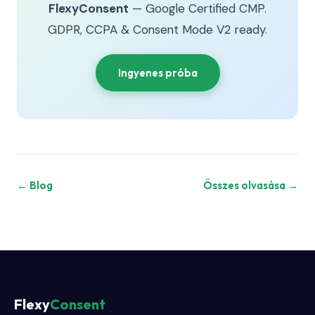
FlexyConsent
— Google Certified CMP.
GDPR, CCPA & Consent Mode V2 ready.
Ingyenes próba
← Blog
Összes olvasása →
Flexy
Consent