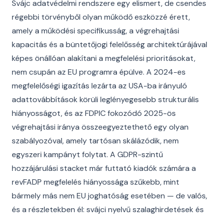
Svájc adatvédelmi rendszere egy elismert, de csendes
régebbi törvényből olyan működő eszközzé érett,
amely a működési specifikusság, a végrehajtási
kapacitás és a büntetőjogi felelősség architektúrájával
képes önállóan alakítani a megfelelési prioritásokat,
nem csupán az EU programra épülve. A 2024-es
megfelelőségi igazítás lezárta az USA-ba irányuló
adattovábbítások körüli leglényegesebb strukturális
hiányosságot, és az FDPIC fokozódó 2025-ös
végrehajtási iránya összeegyeztethető egy olyan
szabályozóval, amely tartósan skálázódik, nem
egyszeri kampányt folytat. A GDPR-szintű
hozzájárulási stacket már futtató kiadók számára a
revFADP megfelelés hiányossága szűkebb, mint
bármely más nem EU joghatóság esetében — de valós,
és a részletekben él: svájci nyelvű szalaghirdetések és