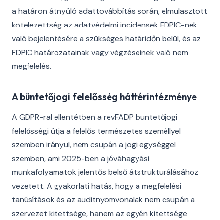
a határon átnyúló adattovábbítás során, elmulasztott
kötelezettség az adatvédelmi incidensek FDPIC-nek
való bejelentésére a szükséges határidőn belül, és az
FDPIC határozatainak vagy végzéseinek való nem
megfelelés.
A büntetőjogi felelősség háttérintézménye
A GDPR-ral ellentétben a revFADP büntetőjogi
felelősségi útja a felelős természetes személlyel
szemben irányul, nem csupán a jogi egységgel
szemben, ami 2025-ben a jóváhagyási
munkafolyamatok jelentős belső átstrukturálásához
vezetett. A gyakorlati hatás, hogy a megfelelési
tanúsítások és az auditnyomvonalak nem csupán a
szervezet kitettsége, hanem az egyén kitettsége