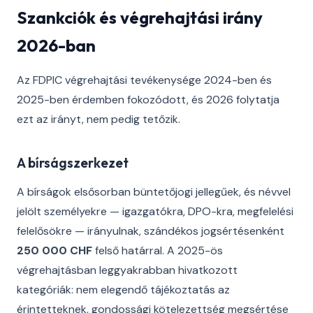
Szankciók és végrehajtási irány
2026-ban
Az FDPIC végrehajtási tevékenysége 2024-ben és
2025-ben érdemben fokozódott, és 2026 folytatja
ezt az irányt, nem pedig tetőzik.
A bírságszerkezet
A bírságok elsősorban büntetőjogi jellegűek, és névvel
jelölt személyekre — igazgatókra, DPO-kra, megfelelési
felelősökre — irányulnak, szándékos jogsértésenként
250 000 CHF
felső határral. A 2025-ös
végrehajtásban leggyakrabban hivatkozott
kategóriák: nem elegendő tájékoztatás az
érintetteknek, gondossági kötelezettség megsértése