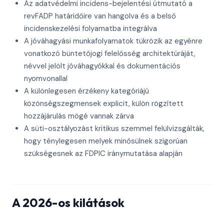
Az adatvédelmi incidens-bejelentési útmutató a
revFADP határidőire van hangolva és a belső
incidenskezelési folyamatba integrálva
A jóváhagyási munkafolyamatok tükrözik az egyénre
vonatkozó büntetőjogi felelősség architektúráját,
névvel jelölt jóváhagyókkal és dokumentációs
nyomvonallal
A különlegesen érzékeny kategóriájú
közönségszegmensek explicit, külön rögzített
hozzájárulás mögé vannak zárva
A süti-osztályozást kritikus szemmel felülvizsgálták,
hogy ténylegesen melyek minősülnek szigorúan
szükségesnek az FDPIC iránymutatása alapján
A 2026-os kilátások