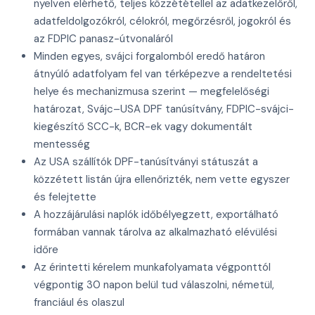
nyelven elérhető, teljes közzététellel az adatkezelőről,
adatfeldolgozókról, célokról, megőrzésről, jogokról és
az FDPIC panasz-útvonaláról
Minden egyes, svájci forgalomból eredő határon
átnyúló adatfolyam fel van térképezve a rendeltetési
helye és mechanizmusa szerint — megfelelőségi
határozat, Svájc–USA DPF tanúsítvány, FDPIC-svájci-
kiegészítő SCC-k, BCR-ek vagy dokumentált
mentesség
Az USA szállítók DPF-tanúsítványi státuszát a
közzétett listán újra ellenőrizték, nem vette egyszer
és felejtette
A hozzájárulási naplók időbélyegzett, exportálható
formában vannak tárolva az alkalmazható elévülési
időre
Az érintetti kérelem munkafolyamata végponttól
végpontig 30 napon belül tud válaszolni, németül,
franciául és olaszul