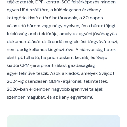
tájékoztatók, DPF-kontra-SCC feltérképezés minden
egyes USA szállítóra, a különlegesen érzékeny
kategória kissé eltérő határvonala, a 30 napos
válaszidő három vagy négy nyelven, és a büntetőjogi
felelősség architektúrája, amely az egyéni jóváhagyás
dokumentálását elsőrendű megfelelési tárgyává teszi,
nem pedig kellemes kiegészítővé. A hiányosság hetek
alatt pótolható, ha prioritásként kezelik, és Svájc
kiadói CPM-jei a prioritizálást gazdaságilag
egyértelművé teszik. Azok a kiadók, amelyek Svájcot
2024-ig csendesen GDPR-átjárónak tekintették,
2026-ban érdemben nagyobb igénnyel találják
szemben magukat, és az irány egyértelmű.