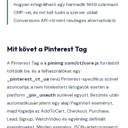
hogyan integrálható egy harmadik féltől származó
CMP-vel, és mit kell tudni a szerver oldali
Conversions API-ról mint részleges alternatíváról.
Mit követ a Pinterest Tag
A Pinterest Tag a
s.pinimg.com/ct/core.js
forrásból
töltődik be, és a felhasználókat egy
_pinterest_ct_ua
nevű Pinterest-specifikus sütivel
azonosítja, a nem hitelesített látogatók esetén a
platform
_pin_unauth
sütiével együtt. Betöltés után
automatikusan jelent egy alap PageVisit eseményt,
majd fogadja az AddToCart, Checkout, Purchase,
Lead, Signup, WatchVideo és egyénileg definiált
eseményeket. Minden esemény JSON-adatcsomagot