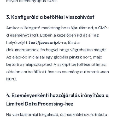
milyen eseménytípus tüzel.
3. Konfiguráld a betöltési visszahívást
Amikor a látogató marketing hozzájárulást ad, a CMP-
d eseményt indít. Ebben a kezelőben írd át a Tag
helyőrzőjét
text/javascript
-re, fűzd a
dokumentumhoz, és hagyd, hogy végrehajtsa magát.
Az alapkód inicializál egy globális
pintrk
sort, majd
betölti az alapszkripted. A szkript betöltése után az
oldalon sorba állított összes esemény automatikusan
kiürül.
4. Eseményenkénti hozzájárulás irányítása a
Limited Data Processing-hez
Ha van kaliforniai forgalmad, és használni szeretnéd a