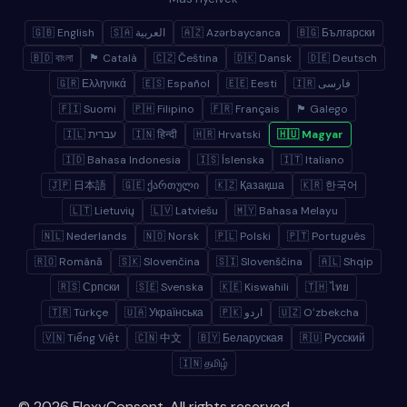
🇬🇧 English
🇸🇦 العربية
🇦🇿 Azərbaycanca
🇧🇬 Български
🇧🇩 বাংলা
🏴 Català
🇨🇿 Čeština
🇩🇰 Dansk
🇩🇪 Deutsch
🇬🇷 Ελληνικά
🇪🇸 Español
🇪🇪 Eesti
🇮🇷 فارسی
🇫🇮 Suomi
🇵🇭 Filipino
🇫🇷 Français
🏴 Galego
🇮🇱 עברית
🇮🇳 हिन्दी
🇭🇷 Hrvatski
🇭🇺 Magyar
🇮🇩 Bahasa Indonesia
🇮🇸 Íslenska
🇮🇹 Italiano
🇯🇵 日本語
🇬🇪 ქართული
🇰🇿 Қазақша
🇰🇷 한국어
🇱🇹 Lietuvių
🇱🇻 Latviešu
🇲🇾 Bahasa Melayu
🇳🇱 Nederlands
🇳🇴 Norsk
🇵🇱 Polski
🇵🇹 Português
🇷🇴 Română
🇸🇰 Slovenčina
🇸🇮 Slovenščina
🇦🇱 Shqip
🇷🇸 Српски
🇸🇪 Svenska
🇰🇪 Kiswahili
🇹🇭 ไทย
🇹🇷 Türkçe
🇺🇦 Українська
🇵🇰 اردو
🇺🇿 Oʻzbekcha
🇻🇳 Tiếng Việt
🇨🇳 中文
🇧🇾 Беларуская
🇷🇺 Русский
🇮🇳 தமிழ்
© 2026 FlexyConsent. All rights reserved.