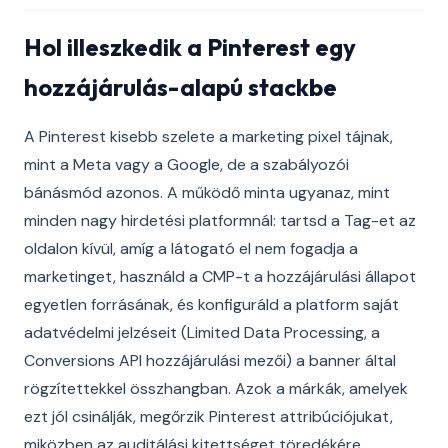
Hol illeszkedik a Pinterest egy
hozzájárulás-alapú stackbe
A Pinterest kisebb szelete a marketing pixel tájnak,
mint a Meta vagy a Google, de a szabályozói
bánásmód azonos. A működő minta ugyanaz, mint
minden nagy hirdetési platformnál: tartsd a Tag-et az
oldalon kívül, amíg a látogató el nem fogadja a
marketinget, használd a CMP-t a hozzájárulási állapot
egyetlen forrásának, és konfiguráld a platform saját
adatvédelmi jelzéseit (Limited Data Processing, a
Conversions API hozzájárulási mezői) a banner által
rögzítettekkel összhangban. Azok a márkák, amelyek
ezt jól csinálják, megőrzik Pinterest attribúciójukat,
miközben az auditálási kitettséget töredékére