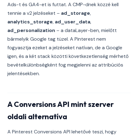
Ads-t és GA4-et is futtat. A CMP-dnek közzé kell
tennie a v2 jelzéseket –
ad_storage
,
analytics_storage
,
ad_user_data
,
ad_personalization
– a dataLayer-ben, mielőtt
bármelyik Google tag tüzel. A Pinterest nem
fogyasztja ezeket a jelzéseket natívan, de a Google
igen, és a két stack közötti következetlenség mérhető
bevételkülönbségként fog megjelenni az attribúciós
jelentésekben.
A Conversions API mint szerver
oldali alternatíva
A Pinterest Conversions API lehetővé teszi, hogy