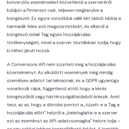
konverziós eseményeket közvetlenül a szerveréről
küldjön a Pinterest-nek, teljesen megkerülve a
böngészőt. Ez egyre vonzóbbá válik két okból: kibírja a
harmadik feles süti megszüntetését, és elkerüli a
böngésző oldali Tag egyes hozzájárulási
törékenységeit, mivel a szerver tisztábban tudja, hogy
ki mihez járult hozzá.
A Conversions API nem szünteti meg a hozzájárulási
követelményt. Az elküldött események még mindig
személyes adatot tartalmaznak, és a GDPR ugyanúgy
vonatkozik rájuk, függetlenül attól, hogy a kérés
böngészőből vagy háttérszolgáltatásból érkezik. Amit
tesz, az az, hogy a döntési pontot a „tüzelt-e a Tag a
hozzájárulás előtt" helyről a „belefoglalta-e a szerver
ezt az eseményt az API-adatcsomagba" helyre tolja –
ez egy sokkal jobban kontrollálható felület. A legtöbb