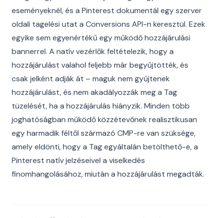
eseményeknél, és a Pinterest dokumentál egy szerver
oldali tagelési utat a Conversions API-n keresztül. Ezek
egyike sem egyenértékű egy működő hozzájárulási
bannerrel. A natív vezérlők feltételezik, hogy a
hozzájárulást valahol feljebb már begyűjtötték, és
csak jelként adják át – maguk nem gyűjtenek
hozzájárulást, és nem akadályozzák meg a Tag
tüzelését, ha a hozzájárulás hiányzik. Minden több
joghatóságban működő közzétevőnek realisztikusan
egy harmadik féltől származó CMP-re van szüksége,
amely eldönti, hogy a Tag egyáltalán betölthető-e, a
Pinterest natív jelzéseivel a viselkedés
finomhangolásához, miután a hozzájárulást megadták.