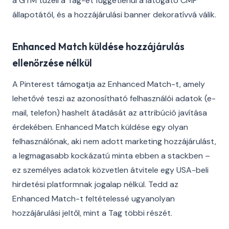
a GTM tüzeli a Tag-et függetlenül a látogató CMP
állapotától, és a hozzájárulási banner dekoratívvá válik.
Enhanced Match küldése hozzájárulás
ellenőrzése nélkül
A Pinterest támogatja az Enhanced Match-t, amely
lehetővé teszi az azonosítható felhasználói adatok (e-
mail, telefon) hashelt átadását az attribúció javítása
érdekében. Enhanced Match küldése egy olyan
felhasználónak, aki nem adott marketing hozzájárulást,
a legmagasabb kockázatú minta ebben a stackben –
ez személyes adatok közvetlen átvitele egy USA-beli
hirdetési platformnak jogalap nélkül. Tedd az
Enhanced Match-t feltételessé ugyanolyan
hozzájárulási jeltől, mint a Tag többi részét.