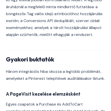
áruháznál a megfelelő minta mindkettő futtatása: a
böngészős Tag valós idejű attribúcióhoz hozzájárulás
esetén, a Conversions API deduplikált, szerver oldali
eseményekhez, amelyek a tárolt hozzájárulási állapot
alapján szűrhetők, mielőtt elhagyják a rendszert.
Gyakori buktatók
Három integrációs hiba okozza a legtöbb problémát,
amelyeket a Pinterest telepítések auditálásakor látunk.
A PageVisit kezelése elemzésként
Egyes csapatok a Purchase és AddToCart