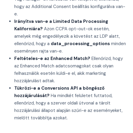
hogy az Additional Consent beállítás konfigurálva van-
e.
Irányítva van-e a Limited Data Processing
Kaliforniára?
Azon CCPA opt-out-ok esetén,
amelyek még engedélyezik a követést az LDP alatt,
ellenőrizd, hogy a
data_processing_options
minden
eseményen rajta van-e.
Feltételes-e az Enhanced Match?
Ellenőrizd, hogy
az Enhanced Match adatcsomagokat csak olyan
felhasználók esetén küldi-e el, akik marketing
hozzájárulást adtak.
Tükrözi-e a Conversions API a böngésző
hozzájárulását?
Ha mindkét felületet futtatod,
ellenőrizd, hogy a szerver oldali útvonal a tárolt
hozzájárulási állapot alapján szűri-e az eseményeket,
mielőtt továbbítja azokat.