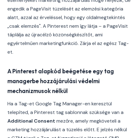
eseményeket marketing hozzájárulás mögé helyezik, de
engedik a PageVisit tüzelését az elemzési kategória
alatt, azzal az érveléssel, hogy egy oldalmegtekintés
„csak elemzés". A Pinterest nem így látja – a PageVisit
táplálja az újracélzó közönségkészítőt, ami
egyértelműen marketingfunkció. Zárja el az egész Tag-
et.
A Pinterest alapkód beégetése egy tag
managerbe hozzájárulási védelmi
mechanizmusok nélkül
Ha a Tag-et Google Tag Manager-en keresztül
telepíted, a Pinterest tag sablonnak szüksége van a
Additional Consent
mezőre, amely megköveteli a
marketing hozzájárulást a tüzelés előtt. E jelzés nélkül