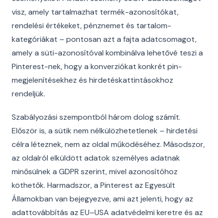
visz, amely tartalmazhat termék-azonosítókat,
rendelési értékeket, pénznemet és tartalom-
kategóriákat – pontosan azt a fajta adatcsomagot,
amely a süti-azonosítóval kombinálva lehetővé teszi a
Pinterest-nek, hogy a konverziókat konkrét pin-
megjelenítésekhez és hirdetéskattintásokhoz
rendeljük.
Szabályozási szempontból három dolog számít.
Először is, a sütik nem nélkülözhetetlenek – hirdetési
célra léteznek, nem az oldal működéséhez. Másodszor,
az oldalról elküldött adatok személyes adatnak
minősülnek a GDPR szerint, mivel azonosítóhoz
köthetők. Harmadszor, a Pinterest az Egyesült
Államokban van bejegyezve, ami azt jelenti, hogy az
adattovábbítás az EU–USA adatvédelmi keretre és az